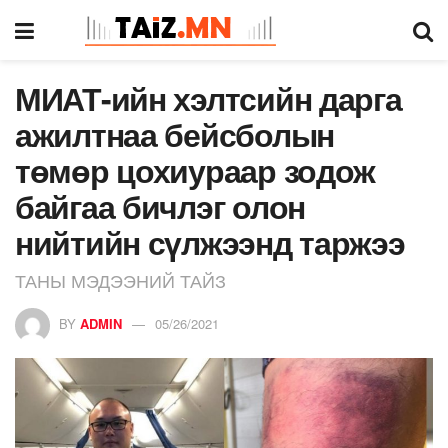
МИАТ-ийн хэлтсийн дарга
ажилтнаа бейсболын
төмөр цохиураар зодож
байгаа бичлэг олон
нийтийн сүлжээнд таржээ
ТАНЫ МЭДЭЭНИЙ ТАЙЗ
BY
ADMIN
05/26/2021