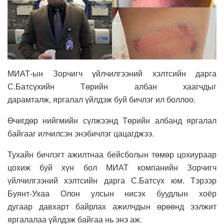
МИАТ-ын Зорчигч үйлчилгээний хэлтсийн дарга
С.Батсүхийн Төрийн албан хаагчдыг
дарамталж, яргалал үйлдэж буй бичлэг ил боллоо.
Өчигдөр нийгмийн сүлжээнд Төрийн албанд яргалал
байгааг илчилсэн энэбичлэг цацагджээ.
Тухайн бичлэгт ажилтнаа бейсболын төмөр цохиураар
цохиж буй хүн бол МИАТ компанийн Зорчигч
үйлчилгээний хэлтсийн дарга С.Батсүх юм. Тэрээр
Буянт-Ухаа Олон улсын нисэх буудлын хоёр
дугаар давхарт байрлах ажилчдын өрөөнд ээлжит
яргалалаа үйлдэж байгаа нь энэ аж.