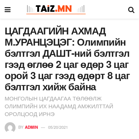
ЦАГДААГИЙН АХМАД
М.УРАНЦЭЦЭГ: Олимпийн
бэлтгэл ДАШТ-ний бэлтгэл
гээд өглөө 2 цаг өдөр 3 цаг
орой 3 цаг гээд өдөрт 8 цаг
бэлтгэл хийж байна
МОНГОЛЫН ЦАГДААГАА ТӨЛӨӨЛЖ
ОЛИМПИЙН ИХ НААДАМД АМЖИЛТТАЙ
ОРОЛЦООД ИРНЭ
BY
ADMIN
05/20/2021