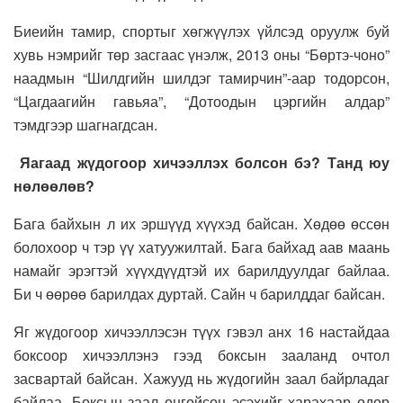
Биеийн тамир, спортыг хөгжүүлэх үйлсэд оруулж буй
хувь нэмрийг төр засгаас үнэлж, 2013 оны “Бөртэ-чоно”
наадмын “Шилдгийн шилдэг тамирчин”-аар тодорсон,
“Цагдаагийн гавьяа”, “Дотоодын цэргийн алдар”
тэмдгээр шагнагдсан.
Яагаад жүдогоор хичээллэх болсон бэ? Танд юу
нөлөөлөв?
Бага байхын л их эршүүд хүүхэд байсан. Хөдөө өссөн
болохоор ч тэр үү хатуужилтай. Бага байхад аав маань
намайг эрэгтэй хүүхдүүдтэй их барилдуулдаг байлаа.
Би ч өөрөө барилдах дуртай. Сайн ч барилддаг байсан.
Яг жүдогоор хичээллэсэн түүх гэвэл анх 16 настайдаа
боксоор хичээллэнэ гээд боксын зааланд очтол
засвартай байсан. Хажууд нь жүдогийн заал байрладаг
байлаа. Боксын заал онгойсон эсэхийг харахаар өдөр