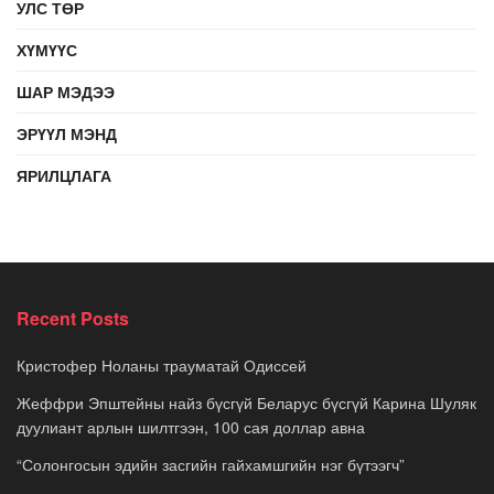
УЛС ТӨР
ХҮМҮҮС
ШАР МЭДЭЭ
ЭРҮҮЛ МЭНД
ЯРИЛЦЛАГА
Recent Posts
Кристофер Ноланы трауматай Одиссей
Жеффри Эпштейны найз бүсгүй Беларус бүсгүй Карина Шуляк
дуулиант арлын шилтгээн, 100 сая доллар авна
“Солонгосын эдийн засгийн гайхамшгийн нэг бүтээгч”