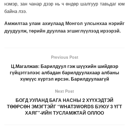
нэмэр, зан чанар дээр нь ч өндөр шалгуур тавьдаг юм
байна лээ.
Амжилтаа улам ахиулаад Монгол улсынхаа нэрийг
дуудуулж, төрийн дууллаа эгшиглүүлээд ирээрэй.
Previous Post
Ц.Магалжав: Барилдуул гэж шүүхийн шийдвэр
гүйцэтгэлээс албадан барилдуулахаар албаны
хүмүүс хүртэл ирсэн. Барилдуулаагүй
Next Post
БОГД УУЛАНД БАГА НАСНЫ 2 ХҮҮХЭДТЭЙ
ТӨӨРСӨН ЭМЭГТЭЙГ “WHAT3WORDS БУЮУ 3 ҮГТ
ХАЯГ”-ИЙН ТУСЛАМЖТАЙ ОЛЛОО