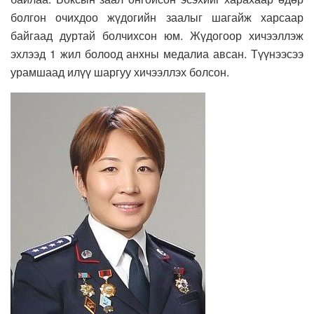
болгон очихдоо жүдогийн заалыг шагайж харсаар
байгаад дуртай болчихсон юм. Жүдогоор хичээллэж
эхлээд 1 жил болоод анхны медалиа авсан. Түүнээсээ
урамшаад илүү шаргуу хичээллэх болсон.