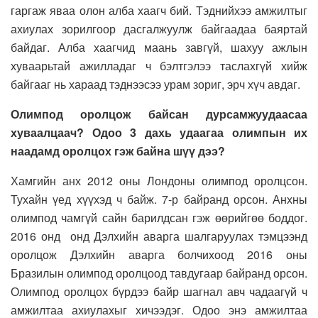
гаргаж яваа олон алба хаагч бий. Тэднийхээ амжилтыг
ахиулах зорилгоор дасгалжуулж байгаадаа баяртай
байдаг. Алба хаагчид маань завгүй, шахуу ажлын
хуваарьтай ажилладаг ч бэлтгэлээ таслахгүй хийж
байгааг нь хараад тэднээсээ урам зориг, эрч хүч авдаг.
Олимпод оролцож байсан дурсамжуудаасаа
хуваалцаач? Одоо 3 дахь удаагаа олимпын их
наадамд оролцох гэж байна шүү дээ?
Хамгийн анх 2012 оны Лондоны олимпод оролцсон.
Тухайн үед хүүхэд ч байж. 7-р байранд орсон. Анхны
олимпод чамгүй сайн барилдсан гэж өөрийгөө боддог.
2016 онд онд Дэлхийн аварга шалгаруулах тэмцээнд
оролцож Дэлхийн аварга болчихоод 2016 оны
Бразилын олимпод оролцоод тавдугаар байранд орсон.
Олимпод оролцох бүрдээ байр шагнал авч чадаагүй ч
амжилтаа ахиулахыг хичээдэг. Одоо энэ амжилтаа