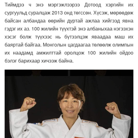
Тиймдээ ч энэ мэргэжлээрээ Дотоод хэргийн их
сургуульд суралцаж 2013 онд төгссөн. Хүсэж, мөрөөдөж
байсан албандаа өөрийн дуртай ажлаа хийгээд явна
гэдэг их аз. 100 жилийн түүхтэй энэ албаныхаа нэгээхэн
хэсэг болж түүхээс нь бүтээлцэж яваадаа маш их
баяртай байгаа. Монголын цагдаагаа төлөөлж олимпын
их наадамд амжилттай оролцож 100 жилийн ойдоо
бэлэг барихаар хичээж байна.