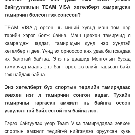
байгууллагын TEAM VISA хөтөлбөрт хамрагдсан
тамирчин болсон гэж сонссон?
TEAM VISA-д орсон нь миний хувьд маш том нэр
төрийн хэрэг болж байна. Маш цөөхөн тамирчид л
хамрагдаж чаддаг, тамирчдын дунд нэр хүндтэй
хөтөлбөр л дөө. Үүнд эх орноосоо анх удаа багтсандаа
их баяртай байгаа. Энэ нь цаашид Монголын бусад
тамирчид маань энэ багт орох эхлэлийг тавьсан байх
гэж найдаж байна.
Энэ хөтөлбөрт бүх спортын төрлийн тамирчдаас
зөвхөн нэг л тамирчин сонгон авдаг. Тухайн
тамирчны гаргасан амжилт нь байнга өссөн
үзүүлэлттэй байх ёстой юм байна лээ.
Гэрээ байгуулах үеэр Team Visa тамирчдадаа зөвхөн
спортын амжилт төдийгүй нийгэмдээ оруулсан хувь