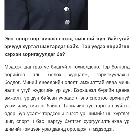
Энэ спортоор хичээллэхэд эмэгтэй хүн байтугай
эрчүүд хүртэл шантардаг байх. Тэр үедээ өөрийгөө
хэрхэн зоригжуулдаг бэ?
Мэдээж шантрах үе бишгүй л тохиолдоно. Тэр болгонд
өөрийгөө аль болох хурцалж, зоригжуулахыг
боддог. Миний өнөөдрийн ололт, амжилттай яваа минь
яалт ч үгүй жүдогийн үр дүн. Бэрхшээл бүрийн цаана
амжилт, үр дүн байсан учраас л энэ спортоо орхилгүй
улам илүү хичээж байна. Тариачин хүн тарьсан зүйлээ
өдөр бүр усалж тордсоны эцэст үр шимийг нь хүртдэг
шиг, спорт ч бас шаргуу бэлтгэл сургуулилтынхаа үр
шимийг тэмцээн уралдаанд оролцож л мэдэрдэг.