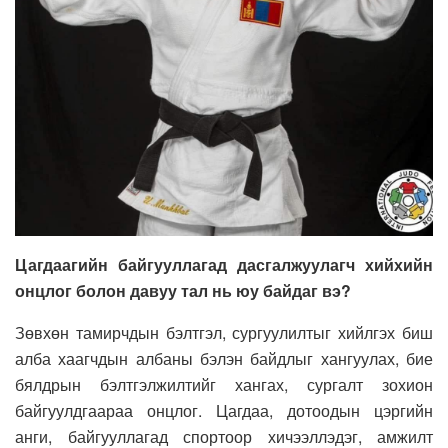
Цагдаагийн байгууллагад дасгалжуулагч хийхийн
онцлог болон давуу тал нь юу байдаг вэ?
Зөвхөн тамирчдын бэлтгэл, сургуулилтыг хийлгэх биш
алба хаагчдын албаны бэлэн байдлыг хангуулах, бие
бялдрын бэлтгэлжилтийг хангах, сургалт зохион
байгуулдгаараа онцлог. Цагдаа, дотоодын цэргийн
анги, байгууллагад спортоор хичээллэдэг, амжилт