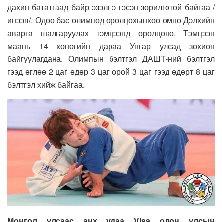
дахин бататгаад байр эзэлнэ гэсэн зорилготой байгаа /
инээв/. Одоо бас олимпод оролцохынхоо өмнө Дэлхийн
аварга шалгаруулах тэмцээнд оролцоно. Тэмцээн
маань 14 хоногийн дараа Унгар улсад зохион
байгуулагдана. Олимпын бэлтгэл ДАШТ-ний бэлтгэл
гээд өглөө 2 цаг өдөр 3 цаг орой 3 цаг гээд өдөрт 8 цаг
бэлтгэл хийж байгаа.
Монгол улсаас анх удаа Visa олон улсын