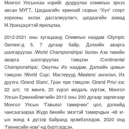
Монгол Улсынхаа нэрийг дуудуулах олимпын эрхээ
авсан МУГТ, Цагдаагийн ерөнхий газрын “Хүч” спорт
хорооны ахлах дасгалжуулагч, цагдаагийн ахмад
М.Уранцэцэгтэй ярилцлаа.
2012-2021 оны хугацаанд Олимпын наадам /Olympic
Games/-д 5, 7 дугаар байр, Дэлхийн аварга
шалгаруулах /World Championships/ болон Ази тивийн
аварга шалгаруулах тэмцээн /Continental
Championships/, Оюутны Их наадам, Дэлхийн цомын
тэмцээн /World Cup/, Мастерууд /Masters/ ангилал, Их
дуулга /Grand Slam/, Гран при тэмцээн /Grand Prix/-ээс
22 алт, 16 мөнгө, 20 хүрэл медаль хүртэж, Монгол
Улсын Ерөнхийлөгчийн 2013 оны 200 дугаар зарлигаар
Монгол Улсын “Гавьяат тамирчин” цол, дэлхийд
чансаагаараа Жүдо бөхийн эмэгтэй тамирчдын -48 кг-
ын жинд 4 дүгээр байранд эрэмбэлэгдэж, 2020 онд
“Гиннесийн ном”-нд бүртгэгдсэн.