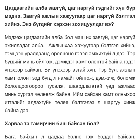
Цагдаагийн алба завгүй, цаг наргүй гэдгийг хүн бүр
мэднэ. Завгүй ажлын хажуугаар цаг наргүй бэлтгэл
хийнэ. Энэ бүгдийг хэрхэн зохицуулдаг вэ?
Мэдээж цагдаагийн алба бол маш их завгүй, цаг наргүй
ажилладаг алба. Ажлынхаа хажуугаар бэлтгэл хийнэ,
тэмцээн уралдаанд оролцоно гэвэл амжихгүй л дээ. Тэр
бүгдийг минь ойлгож, дэмждэг хамт олонтой байна гэдэг
үнэхээр сайхан. Би үнэхээр азтай хүн. Гэр бүл, ажлын
хамт олон гээд бүгд л намайг ойлгож, дэмжиж, боломж
бололцоогоороо тусалж, шаардлагатай үед ажлаас
минь хүртэл чөлөөлж байна. Ийм сайхан хамт олныхоо
итгэлийг алдахгүйн төлөө бэлтгэлээ л шаргуу хийж
байна даа.
Хэрвээ та тамирчин биш байсан бол?
Бага байхын л цагдаа болно гэж боддог байсан.