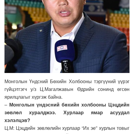
Монголын Үндсний Бөхийн Холбооны тэргүүний үүрэг
гүйцэтгэгч у/з Ц.Магалжавын Өдрийн сонинд өгсөн
ярилцлагыг хүргэж байна.
–
Монголын үндэсний бөхийн холбооны Цэцдийн
зөвлөл хуралджээ. Хурлаар ямар асуудал
хэлэлцэв?
Ц.М: Цэцдийн зөвлөлийн хурлаар “Их эе” хурлын товыг