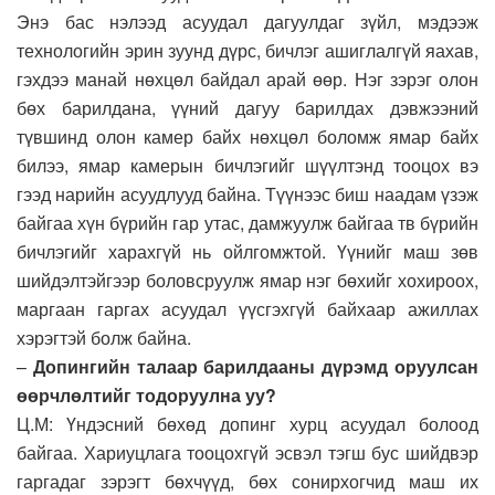
Энэ бас нэлээд асуудал дагуулдаг зүйл, мэдээж
технологийн эрин зуунд дүрс, бичлэг ашиглалгүй яахав,
гэхдээ манай нөхцөл байдал арай өөр. Нэг зэрэг олон
бөх барилдана, үүний дагуу барилдах дэвжээний
түвшинд олон камер байх нөхцөл боломж ямар байх
билээ, ямар камерын бичлэгийг шүүлтэнд тооцох вэ
гээд нарийн асуудлууд байна. Түүнээс биш наадам үзэж
байгаа хүн бүрийн гар утас, дамжуулж байгаа тв бүрийн
бичлэгийг харахгүй нь ойлгомжтой. Үүнийг маш зөв
шийдэлтэйгээр боловсруулж ямар нэг бөхийг хохироох,
маргаан гаргах асуудал үүсгэхгүй байхаар ажиллах
хэрэгтэй болж байна.
–
Допингийн талаар барилдааны дүрэмд оруулсан
өөрчлөлтийг тодоруулна уу?
Ц.М: Үндэсний бөхөд допинг хурц асуудал болоод
байгаа. Хариуцлага тооцохгүй эсвэл тэгш бус шийдвэр
гаргадаг зэрэгт бөхчүүд, бөх сонирхогчид маш их