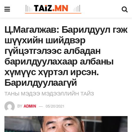
Ц.Магалжав: Барилдуул гэж
шүүхийн шийдвэр
гүйцэтгэлээс албадан
барилдуулахаар албаны
хүмүүс хүртэл ирсэн.
Барилдуулаагүй
ТАНЫ МЭДЭЭ МЭДЭЭЛЛИЙН ТАЙЗ
BY
ADMIN
05/20/2021