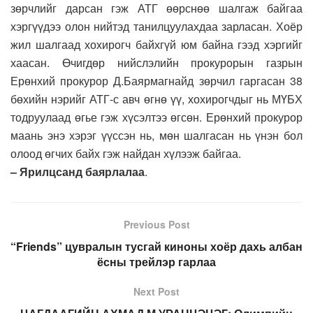
зөрчлийг дарсан гэж АТГ өөрснөө шалгаж байгаа
хэргүүдээ олон нийтэд танилцуулахдаа зарласан. Хоёр
жил шалгаад хохирогч байхгүй юм байна гээд хэргийг
хаасан. Өчигдөр нийслэлийн прокурорын газрын
Ерөнхий прокурор Д.Баярмагнайд зөрчил гаргасан 38
бөхийн нэрийг АТГ-с авч өгнө үү, хохирогчдыг нь МҮБХ
тодруулаад өгье гэж хүсэлтээ өгсөн. Ерөнхий прокурор
маань энэ хэрэг үүссэн нь, мөн шалгасан нь үнэн бол
олоод өгчих байх гэж найдан хүлээж байгаа.
– Ярилцсанд баярлалаа
.
Previous Post
“Friends” цувралын тусгай киноны хоёр дахь албан
ёсны трейлэр гарлаа
Next Post