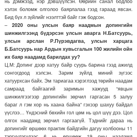
нь дэмжээд, нэр дэвшүүлсэн. Өөрийн санал бодлоо
хэлэх боломж олголоо баярлалаа гээд гараад явсан.
Бид бүх л зүйлийг нээлттэй байг гэж бодсон.
–
2020 оны улсын баяр наадмын допингийн
шинжилгээнд бүдэрсэн улсын аварга Н.Батсуурь,
улсын арслан Р.Пүрэвдагва, улсын харцага
Б.Батсуурь нар Ардын хувьсгалын 100 жилийн ойн
их баяр наадамд барилдах уу?
Ц.М: Допинг дээр хатуу байр суурь барина гээд ажилд
сонгогдоод хэлсэн. Зарим зүйлд миний зүгээс
хатуурхсан байх. Эм тариагаа хэрэглээд төрийн наадам
самраад байгаагий заримын хажууд “явцын
шинжилгээгээр допингийн зөрчил гаргасан 5 залуу
бараг л гэм хор нь хаана байна” гэхээр шахуу байдал
үүслээ… Үндэсний бөхийн гол цөм нь цол шүү дээ. Цол
олгох наадамд зөрчил гаргаагүй. Тэднийг дараа нь
допингийг өршөөх практик байдгийн дагуу холбооны 11
тэргүүлэгчдээс 6 нь өршөөж 19 оны наадамд