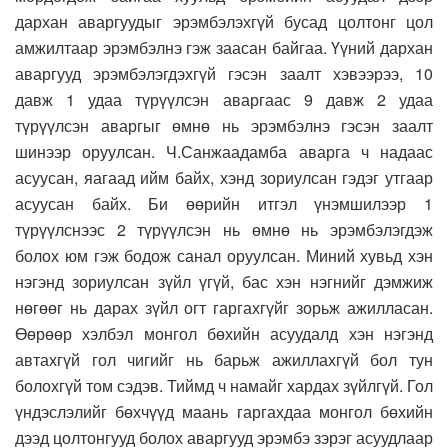
дархан аваргуудыг эрэмбэлэхгүй бусад цолтонг цол
амжилтаар эрэмбэлнэ гэж заасан байгаа. Үүний дархан
аваргууд эрэмбэлэгдэхгүй гэсэн заалт хэвээрээ, 10
давж 1 удаа түрүүлсэн аваргаас 9 давж 2 удаа
түрүүлсэн аваргыг өмнө нь эрэмбэлнэ гэсэн заалт
шинээр оруулсан. Ч.Санжаадамба аварга ч надаас
асуусан, яагаад ийм байх, хэнд зориулсан гэдэг утгаар
асуусан байх. Би өөрийн итгэл үнэмшилээр 1
түрүүлснээс 2 түрүүлсэн нь өмнө нь эрэмбэлэгдэж
болох юм гэж бодож санал оруулсан. Миний хувьд хэн
нэгэнд зориулсан зүйл үгүй, бас хэн нэгнийг дэмжиж
нөгөөг нь дарах зүйл огт гаргахгүйг зорьж ажилласан.
Өөрөөр хэлбэл монгол бөхийн асуудалд хэн нэгэнд
автахгүй гол чигийг нь барьж ажиллахгүй бол тун
болохгүй том сэдэв. Тиймд ч намайг хардах зүйлгүй. Гол
үндэслэлийг бөхчүүд маань гаргахдаа монгол бөхийн
дээд цолтонгууд болох аваргууд эрэмбэ зэрэг асуудлаар