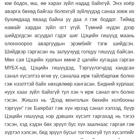
юм бодох, өш, өө харах зүйл надад байхгүй. Энэ хоёр
аварга бөхөд байгаа болохгүй зүйлүүдэд санаа зовж их
бухимдаад яваад байна уу даа л гэж боддог. Тиймд
намайг хардах зүйл огт үгүй. Түмний нүдэн дээр
шийдэгдсэн асуудал гэдэг шиг Цэцийн гишүүд маань
олонхоороо аваргуудын эрэмбийг тэгж шийдсэн.
Шийдвэр гаргасан нь залуучууд голцуу гишүүд байсан.
Мөн сая Цэцийн хурлын өмнө 2 цагийн хугацаа гарган
МҮБХ-нд, Цэцийн гишүүдэд, Тэргүүлэгчдэд хандсан
санал хүсэлтээ өгнө үү, саналаа ирж тайлбарлаж болно
гэж нээлттэй байх нөхцөлөөр хангасан. Бидний хурлаас
нуух хаах зүйл байхгүй тул хэн ч ирж санал өгч болно
гэсэн. Жишээ нь “Дээд монголын бөхийн холбооны
тэргүүн” гэх Баярбат гэж хүн ирээд санал хэлээд, бүүр
Цэцийн гишүүнд нэр дэвших хүсэлт гаргахад нь тэгээ
гэсэн, хэд хэдэн бөх эрүүл бус хүн заалнаас гаргая гэж
хүртэл хэлсэн, бид эрүүл бусыг тогтоохгүй тул хүсэлтийг