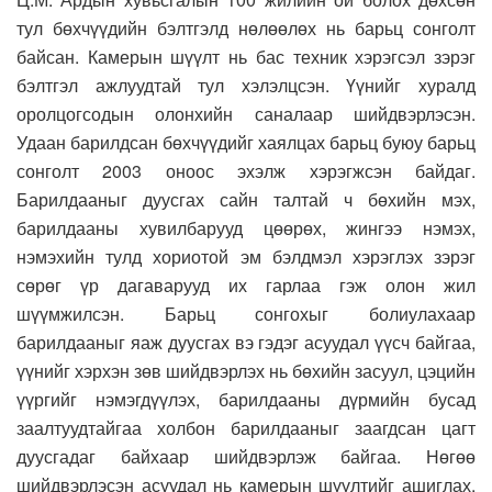
тул бөхчүүдийн бэлтгэлд нөлөөлөх нь барьц сонголт
байсан. Камерын шүүлт нь бас техник хэрэгсэл зэрэг
бэлтгэл ажлуудтай тул хэлэлцсэн. Үүнийг хуралд
оролцогсодын олонхийн саналаар шийдвэрлэсэн.
Удаан барилдсан бөхчүүдийг хаялцах барьц буюу барьц
сонголт 2003 оноос эхэлж хэрэгжсэн байдаг.
Барилдааныг дуусгах сайн талтай ч бөхийн мэх,
барилдааны хувилбарууд цөөрөх, жингээ нэмэх,
нэмэхийн тулд хориотой эм бэлдмэл хэрэглэх зэрэг
сөрөг үр дагаварууд их гарлаа гэж олон жил
шүүмжилсэн. Барьц сонгохыг болиулахаар
барилдааныг яаж дуусгах вэ гэдэг асуудал үүсч байгаа,
үүнийг хэрхэн зөв шийдвэрлэх нь бөхийн засуул, цэцийн
үүргийг нэмэгдүүлэх, барилдааны дүрмийн бусад
заалтуудтайгаа холбон барилдааныг заагдсан цагт
дуусгадаг байхаар шийдвэрлэж байгаа. Нөгөө
шийдвэрлэсэн асуудал нь камерын шүүлтийг ашиглах.