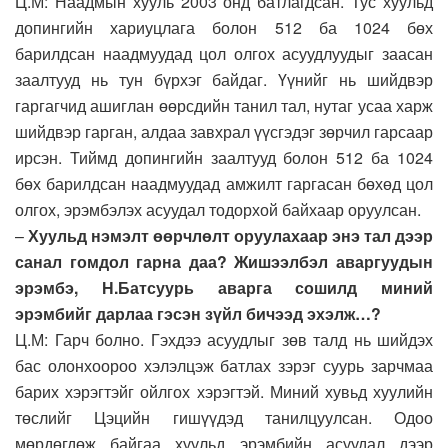
Ц.М: Наадмын хууль 2003 онд батлагдсан. Тус хуульд
допингийн хариуцлага болон 512 ба 1024 бөх
барилдсан наадмуудад цол олгох асуудлуудыг заасан
заалтууд нь тун бүрхэг байдаг. Үүнийг нь шийдвэр
гаргагчид ашиглан өөрсдийн танил тал, нутаг усаа харж
шийдвэр гарган, алдаа завхрал үүсгэдэг зөрчил гарсаар
ирсэн. Тиймд допингийн заалтууд болон 512 ба 1024
бөх барилдсан наадмуудад амжилт гаргасан бөхөд цол
олгох, эрэмбэлэх асуудал тодорхой байхаар оруулсан.
–
Хуульд нэмэлт өөрчлөлт оруулахаар энэ тал дээр
санал гомдол гарна даа? Жишээлбэл аваргуудын
эрэмбэ, Н.Батсуурь аварга сошилд миний
эрэмбийг дарлаа гэсэн зүйл бичээд эхэлж…?
Ц.М: Гарч болно. Гэхдээ асуудлыг зөв талд нь шийдэх
бас олонхоороо хэлэлцэж батлах зэрэг суурь зарчмаа
барих хэрэгтэйг ойлгох хэрэгтэй. Миний хувьд хуулийн
төслийг Цэцийн гишүүдэд танилцуулсан. Одоо
мөрдөгдөж байгаа хуульд эрэмбийн асуудал дээр