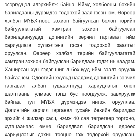
эсэргүүцэл илэрхийлж байна. Иймд холбооны бөхийн
барилдааны дүрэмдээ тодорхой заая гэсэн юм. Өөрөөр
хэлбэл МҮБХ-ноос зохион байгуулсан болон төрийн
байгууллагатай хамтран зохион байгуулсан
барилдаануудад допингийн зөрчил гаргавал ийм
хариуцлага хүлээлгэнэ гэсэн тодорхой заалтыг
оруулсан. Өөрөөр хэлбэл төрийн байгууллагатай
хамтран зохион байгуулсан барилдаан гэдэг нь наадам.
Хаширсан хүн гэдэг шиг л бөхчүүд ийм заалт оруулж
байгаа юм. Одоогийн хуульд наадамд допингийн зөрчил
гаргавал албан тушаалтнууд хариуцлагыг олон
шалтгааны улмаас тэгш бус ноогдуулж, завхруулж
байгаа тул МҮБХ дүрмэндээ ингэж орууллаа.
Допингийн зөрчил гаргавал тухайн бөхийн барилдах
эрхийг 4 жилээр хасч, нэмж 40 сая төгрөгөөр торгоно,
хугацаанаас өмнө барилдвал барилдсан өдрөөс
хариуцлагыг дахин тооцно гэж тодорхой оруулсан.