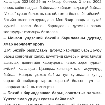
хэлэлцэж 2021.05.29-нд хийхээр боллоо. Энэ нь 2002
оноос хойш нэгдсэн байдлаар хийгдэж чадаагүй байгаа
“Их эе” хурал болох нь гэж ойлгож ч болно. 21 аймгийн
бөхийн төлөөлөл хуралдана. Мөн баяр наадмын тухай
хуулийн төсөл болон барилдааны дүрмийн зарим
заалтуудыг хэлэлцэж баталлаа.
–
Монгол үндэсний бөхийн барилдааны дүрэмд
ямар өөрчлөлт оров?
Ц.М: Бөхийн барилдааны дүрэмд харилцах барьц буюу
барьц сонголтыг халах, шүүлтэнд камерын дүрс бичлэг
ашиглах, допингийн хариуцлага нэмэх зэрэг гурван
зүйлийг хэлэлцсэн. Цаашдаа хэлэлцэх олон асуудлууд
байгаа. Наадам дөхөж байгаа тул хугацааны хувьд
яаралтай шийдвэр гаргах хэрэгтэй болсон тул нэн
шаардлагатайг нь хэлэлцсэн.
– Бөхийн барилдаанаас барьц сонголтыг халжээ.
Үүнээс ямар үр дүн хүлээж байна вэ?
Ц.М: Ардын хувьсгалын 100 жилийн ой болох дөхсөн