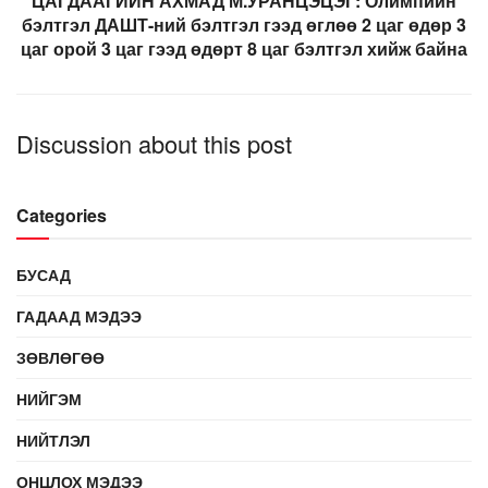
ЦАГДААГИЙН АХМАД М.УРАНЦЭЦЭГ: Олимпийн
бэлтгэл ДАШТ-ний бэлтгэл гээд өглөө 2 цаг өдөр 3
цаг орой 3 цаг гээд өдөрт 8 цаг бэлтгэл хийж байна
Discussion about this post
Categories
БУСАД
ГАДААД МЭДЭЭ
ЗӨВЛӨГӨӨ
НИЙГЭМ
НИЙТЛЭЛ
ОНЦЛОХ МЭДЭЭ