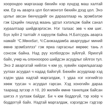
хоорондоо маргахаар бөхийн нэр хүндэд маш халтай
юм. Ер нь аварга цол бол монгол бөхийн дээд цол. Энэ
цолыг авсан бөхчүүдийг он дарааллаар нь эрэмбэлэе
гэж Цэцийн гишүүд маань удтал хэлэлцэж байж санал
хураалтаар шийдвэрлэсэн. Нэг талаас зөв ч юм шиг.
Бүх зүйл 2 талтайг л харуулж байна. Н.Батсуурь аварга
намайг “С.Мөнхбат, Ч.Санжаадамба аваргуудыг миний
өмнө эрэмбэллээ” гэж яриа гаргасныг өөрөөс тань л
сонсож байна. Над руу холбогдсон зүйлгүй. Ярихгүй
байх, учир нь олонхоороо шийдсэн асуудлыг ойлгох тул.
Энэ 2 аваргатай нийлэх ч юм уу, хувийн харилцаагаар
уулзах асуудал ч надад байхгүй. Бөхийн асуудлаар хэд
хэдэн удаа надтай маргалдаж, 1 удаа нэг нэгнийгээ
хөөж туусан ч асуудал гарсан. Хэд хоногийн дараа
таараад зүгээр л 10, 20 жилийн өмнө танилцаж байсан
шигээ л уулзаж байдаг. Би ч юм боддогүй, тэр хоёр ч
боддоггүй байх. Надтай маргалдаж, хэрэлдсэн гэдгээр