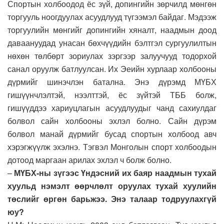
Спортын холбоодод ёс зүй, допингийн зөрчилд мөнгөн
торгууль ноогдуулах асуудлууд түгээмэл байдаг. Мэдээж
торгуулийн мөнгийг допингийн хяналт, наадмын доод
даваануудад унасан бөхчүүдийн бэлтгэл сургуулилтын
нөхөн төлбөрт зориулах зэргээр залуучууд тодорхой
санал оруулж батлуулсан. Их Эеийн хурлаар холбооны
дүрмийг шинэчлэн батална. Энэ дүрэмд МҮБХ
гишүүнчлэлтэй, нээлттэй, ёс зүйтэй ТББ болж,
гишүүддээ хариуцлагын асуудлуудыг чанд сахиулдаг
болвол сайн холбооны эхлэл болно. Сайн дүрэм
болвол манай дүрмийг бусад спортын холбоод авч
хэрэгжүүлж эхэлнэ. Тэгвэл Монголын спорт холбоодын
дотоод маргаан арилах эхлэл ч болж болно.
–
МҮБХ-ны зүгээс Үндэсний их баяр наадмын тухай
хуульд нэмэлт өөрчлөлт оруулах тухай хуулийн
төслийг өргөн барьжээ. Энэ талаар тодруулахгүй
юу?