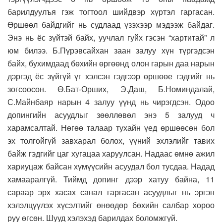
барилдуулъя гэж тогтоол шийдвэр хүртэл гаргасан.
Өршөөл байдгийг нь судлаад үзэхээр мэдээж байдаг.
Энэ нь ёс зүйтэй байх, уучлал гуйх гэсэн “хартитай” л
юм билээ. Б.Пүрэвсайхан заан залуу хүн түргэдсэн
байх, бухимдаад бөхийн өргөөнд олон гарын даа нарын
дэргэд ёс зүйгүй үг хэлсэн гэдгээр өршөөе гэдгийг нь
зогсоосон. Ө.Бат-Орших, Э.Даш, Б.Номиндалай,
С.Майнбаяр нарын 4 залуу үүнд нь чирэгдсэн. Одоо
допингийн асуудлыг зөөллөвөл энэ 5 залууд ч
харамсалтай. Нөгөө талаар тухайн үед өршөөсөн бол
эх толгойгүй завхарал болох, үүний эхлэлийг тавих
байж гэдгийг цаг хугацаа харуулсан. Надаас өмнө ажил
хариуцаж байсан хүмүүсийн асуудал бол тусдаа. Надад
хамааралгүй. Тиймд допинг дээр хатуу байна, 11
сараар эрх хасах санал гаргасан асуудлыг нь эргэн
хэлэлцүүлэх хүсэлтийг өнөөдөр бөхийн салбар хороо
руу өгсөн. Шууд хэлэхэд барилдах боломжгүй.