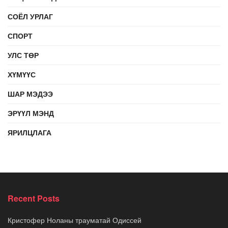
СОЁЛ УРЛАГ
СПОРТ
УЛС ТӨР
ХҮМҮҮС
ШАР МЭДЭЭ
ЭРҮҮЛ МЭНД
ЯРИЛЦЛАГА
Recent Posts
Кристофер Ноланы трауматай Одиссей