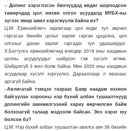
–
Допинг хэрэглэсэн бөхчүүдэд өвдөг шороодсон
тамирчдад цол нөхөн олгох асуудалд МҮБХ-ны
зүгээс ямар ажил хэрэгжүүлж байна вэ?
Ц.М: Ерөнхийлөгч зарлигаар цол өгдөг тул зөрчил
гаргасан бөхийн цолыг зарлиг гарган цуцална, цол
олгохыг дахин зарлиг гаргадаг тул удааширдаг.
Х.Баттулга ерөнхийлөгчид өчигдөр 2019 оны наадмын
цолны асуудлуудыг шийдээч гэж хүсэлт өглөө.
Шийдэхгүй 3 жил болж байна. Мөн 2020 оны наадмын
асуудлаар хүсэлт хүргүүлнэ. Дарааллаар л явахаас
аргагүй байна.
–
Авлигатай тэмцэх газраас Баяр наадам зохион
байгуулах хорооны нэр бүхий албан тушаалтнууд
допингийн шинжилгээний хариу өөрчилсөн байж
болзошгүй талаар мэдээлж байсан. Энэ хэрэг юу
болсон бэ?
Ц.М: Нэр бүхий албан тушаалтан авилга авч 38 бөхийн