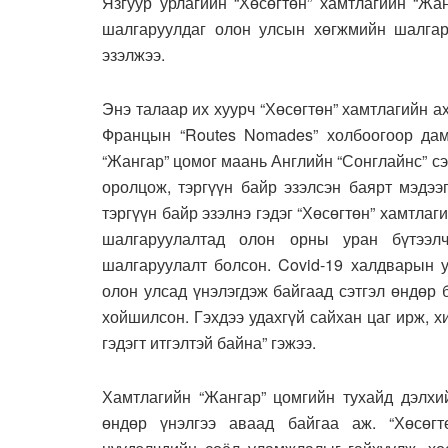
Язгуур урлагийн “Хөсөгтөн” хамтлагийн “Жа
шалгаруулдаг олон улсын хөгжмийн шалгар
эзэлжээ.
Энэ талаар их хуурч “Хөсөгтөн” хамтлагийн 
Францын “Routes Nomades” холбоогоор дам
“Жангар” цомог маань Английн “Сонглайнс” с
оролцож, тэргүүн байр эзэлсэн баярт мэдээ
тэргүүн байр эзэлнэ гэдэг “Хөсөгтөн” хамтлаг
шалгаруулалтад олон орны уран бүтээл
шалгаруулалт болсон. Covid-19 халдварын у
олон улсад үнэлэгдэж байгаад сэтгэл өндөр
хойшилсон. Гэхдээ удахгүй сайхан цаг ирж, 
гэдэгт итгэлтэй байна” гэжээ.
Хамтлагийн “Жангар” цомгийн тухайд дэлхи
өндөр үнэлгээ аваад байгаа аж. “Хөсөгт