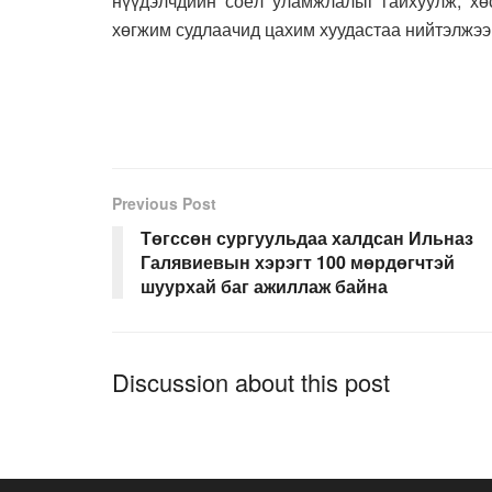
нүүдэлчдийн соёл уламжлалыг гайхуулж, хөс
хөгжим судлаачид цахим хуудастаа нийтэлжээ
Previous Post
Төгссөн сургуульдаа халдсан Ильназ
Галявиевын хэрэгт 100 мөрдөгчтэй
шуурхай баг ажиллаж байна
Discussion about this post