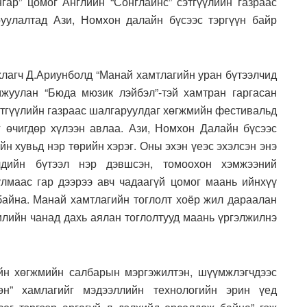
нгар” цомог Английн “Сонглайнс” сэтгүүлийн газраас
уулалтад Ази, Номхон далайн бүсээс тэргүүн байр
ахлагч Д.Ариунболд “Манай хамтлагийн уран бүтээлчид
жуулан “Бюда мюзик лэйбэл”-тэй хамтран гаргасан
этгүүлийн газраас шалгаруулдаг хөгжмийн фестивальд
г өчигдөр хүлээн авлаа. Ази, Номхон Далайн бүсээс
ийн хувьд нэр төрийн хэрэг. Оны эхэн үеэс эхэлсэн энэ
чдийн бүтээл нэр дэвшсэн, томоохон хэмжээний
лмаас гар дээрээ авч чадаагүй цомог маань ийнхүү
 байна. Манай хамтлагийн тоглолт хоёр жил дараалан
хилийн чанад дахь аялан тоглолтууд маань үргэлжилнэ
йн хөгжмийн салбарын мэргэжилтэн, шүүмжлэгчдээс
өн” хамлагийг мэдээллийн технологийн эрин үед