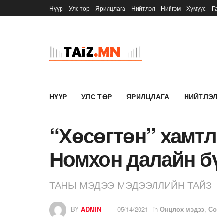
Нүүр
Улс төр
Ярилцлага
Нийтлэл
Нийгэм
Хүмүүс
Г
НҮҮР
УЛС ТӨР
ЯРИЛЦЛАГА
НИЙТЛЭ
“Хөсөгтөн” хамтл
Номхон далайн б
ТАНЫ МЭДЭЭ МЭДЭЭЛЛИЙН ТАЙЗ
BY
ADMIN
05/14/2021
in
Онцлох мэдээ
,
Со