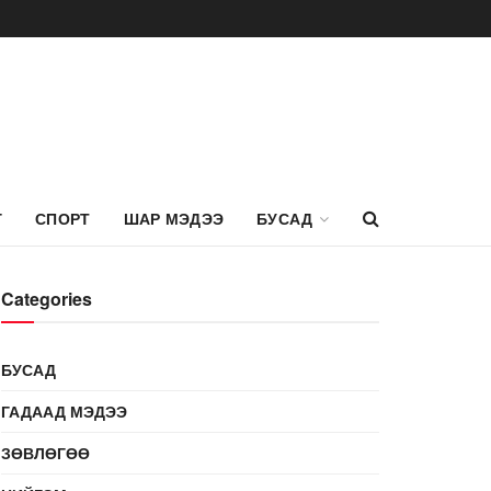
Г
СПОРТ
ШАР МЭДЭЭ
БУСАД
Categories
БУСАД
ГАДААД МЭДЭЭ
ЗӨВЛӨГӨӨ