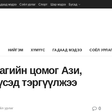
адаад мэдээ
Соёл урлаг
Спорт
Шар мэдээ
Бусад
Л
НИЙГЭМ
ХҮМҮҮС
ГАДААД МЭДЭЭ
СОЁЛ УРЛА
агийн цомог Ази,
үсэд тэргүүлжээ
0
ёл урлаг