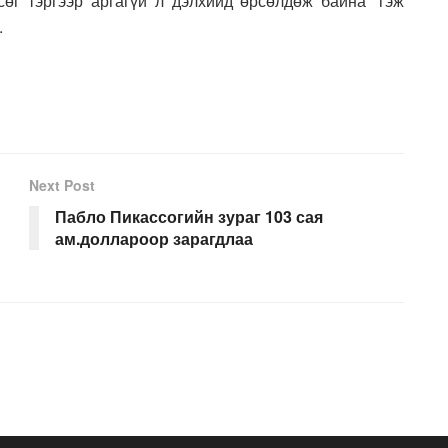
өг тэргээр аргагүй л дэлхийд өрсөлдөж байна” гэж
.
Next Post
Пабло Пикассогийн зураг 103 сая
ам.доллароор зарагдлаа