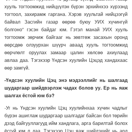
хууль тогтоомжид нийцүүлэн бүрэн эрхийнхээ хүрээнд
тогтоол, захирамж гаргана. Хэрэв хуультай нийцээгүй
байвал Засгийн газар өөрөө буюу УИХ хүчингүй
болгоно” гэсэн байдаг юм. Гэтэл манай УИХ хууль
тогтоомж зөрчиж байгааг нь зөвтгөж засахын оронд
өөрсдөө олзуурхан шүүрч аваад хууль тогтоомжид
өөрчлөлт оруулах замаар цалин хөлсөө ахиулаад
авлаа даа. Тэгэхээр Үндсэн хуулийн Цэцэд хандахаас
өөр замгүй.
-Үндсэн хуулийн Цэц энэ мэдээллийг нь шалгаад
шударгаар шийдвэрлэж чадах болов уу. Ер нь яаж
шалгах ёстой юм бэ?
-Уг нь Үндсэн хуулийн Цэц хуулийнхаа хүчин чадлыг
бүрэн ашиглаж шударгаар шалгадаг байсан бол төрийн
дээд байгууллагууд ийм хандлага, арга барилтай болох
ёсгүй юм л даа. Тэгэхээр Цэц яаж шийдэхийг нь ард