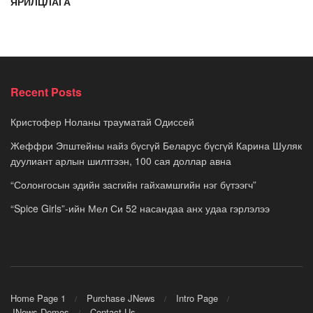
ЯРИЛЦЛАГА
Recent Posts
Кристофер Ноланы трауматай Одиссей
Жеффри Эпштейны найз бүсгүй Беларус бүсгүй Карина Шуляк
дуулиант арлын шилтгээн, 100 сая доллар авна
“Солонгосын эдийн засгийн гайхамшгийн нэг бүтээгч”
“Spice Girls”-ийн Мел Си 52 насандаа анх удаа гэрлэлээ
Home Page 1
Purchase JNews
Intro Page
JNews Demos
Contact Us