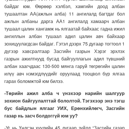
байдаг юм. Өөрөөр хэлбэл, хамгийн доод албан
тушаалтан АА(ажлын алба) 11 ангилалд багтдаг бол
ажлын албаны дарга АА1 ангилалд хамаарч албан
тушаал цалин хангамж нь ялгаатай байхаас гадна ижил
ангиллын албан тушаал адил цалин авч байхаар
зохицуулагдсан байдаг. Гэтэл дээрх 75 дугаар тогтоол 1
дүгээр хавсралтаар Засгийн газрын Хэрэг эрхлэх
газрын ажилтнууд бусад байгууллагын адил түвшний
албан хаагчдаас 130-500 мянга гаруй төгрөгийн цалин
илүү авч нэмэгдлүүдийг оруулаад тооцвол бүр ялгаа
гарах боломжтой юм билээ.
-Төрийн ажил алба ч үнэхээр нарийн шалгуур
зохион байгуулалттай бололтой. Тэгэхээр энэ тэгш
бус байдлын ялгааг УИХ, Ерөнхийлөгч, Засгийн
газар нь засч болдоггүй юм уу?
-Уг нь Үндсэн хуулийн 45 дугаар зүйлд “Засгийн газар