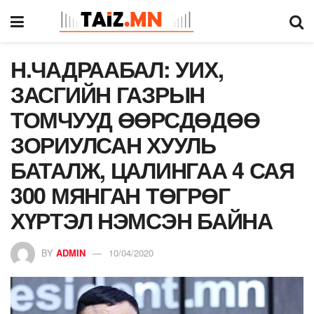
Н.ЧАДРААБАЛ: УИХ,
ЗАСГИЙН ГАЗРЫН
ТОМЧУУД ӨӨРСДӨДӨӨ
ЗОРИУЛСАН ХУУЛЬ
БАТАЛЖ, ЦАЛИНГАА 4 САЯ
300 МЯНГАН ТӨГРӨГ
ХҮРТЭЛ НЭМСЭН БАЙНА
BY
ADMIN
10/04/2020