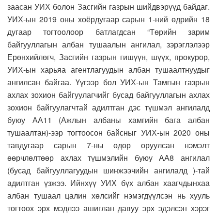
заасан УИХ болон Засгийн газрын шийдвэрүүд байдаг.
УИХ-ын 2019 оны хоёрдугаар сарын 1-ний өдрийн 18
дугаар тогтоолоор батлагдсан “Төрийн зарим
байгууллагын албан тушаалын ангилал, зэрэглэлээр
Ерөнхийлөгч, Засгийн газрын гишүүн, шүүх, прокурор,
УИХ-ын харьяа агентлагуудын албан тушаалтнуудыг
ангилсан байгаа. Үүгээр бол УИХ-ын Тамгын газрын
ахлах зохион байгуулагчийг бусад байгууллагын ахлах
зохион байгуулагчтай адилтган дэс түшмэл ангилалд
буюу АА11 (Ажлын албаны хамгийн бага албан
тушаалтан)-ээр тогтоосон байсныг УИХ-ын 2020 оны
тавдугаар сарын 7-ны өдөр оруулсан нэмэлт
өөрчлөлтөөр ахлах түшмэлийн буюу АА8 ангилал
(бусад байгууллагуудын шинжээчийн ангилалд )-тай
адилтган үзжээ. Ийнхүү УИХ бүх албан хаагчдынхаа
албан тушаал цалин хөлсийг нэмэгдүүлсэн нь хууль
тогтоох эрх мэдлээ ашиглан давуу эрх эдэлсэн хэрэг