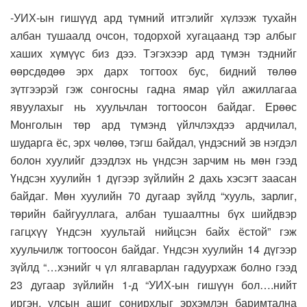
-УИХ-ын гишүүд ард түмний итгэлийг хүлээж тухайн
албан тушаалд очсон, тодорхой хугацаанд тэр албыг
хаших хүмүүс биз дээ. Тэгэхээр ард түмэн тэднийг
өөрсдөдөө эрх дарх тогтоох бус, бидний төлөө
зүтгээрэй гэж сонгосны гадна ямар үйл ажиллагаа
явуулахыг нь хуульчлан тогтоосон байдаг. Ерөөс
Монголын төр ард түмэнд үйлчлэхдээ ардчилал,
шударга ёс, эрх чөлөө, тэгш байдал, үндэсний эв нэгдэл
болон хуулийг дээдлэх нь үндсэн зарчим нь мөн гээд
Үндсэн хуулийн 1 дүгээр зүйлийн 2 дахь хэсэгт заасан
байдаг. Мөн хуулийн 70 дугаар зүйлд “хууль, зарлиг,
төрийн байгууллага, албан тушаалтны бүх шийдвэр
гагцхүү Үндсэн хуультай нийцсэн байх ёстой” гэж
хуульчилж тогтоосон байдаг. Үндсэн хуулийн 14 дүгээр
зүйлд “…хэнийг ч үл ялгаварлан гадуурхаж болно гээд
23 дугаар зүйлийн 1-д “УИХ-ын гишүүн бол….нийт
иргэн, улсын ашиг сонирхлыг эрхэмлэн баримтална