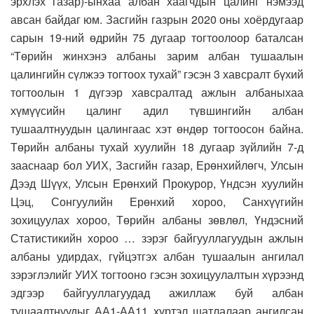
эрхлэх газар)-ынхаа албан хаагчдын цалинг нэмээд
авсан байдаг юм. Засгийн газрын 2020 оны хоёрдугаар
сарын 19-ний өдрийн 75 дугаар тогтоолоор баталсан
“Төрийн жинхэнэ албаны зарим албан тушаалын
цалингийн сүлжээ тогтоох тухай” гэсэн 3 хавсралт бүхий
тогтоолын 1 дүгээр хавсралтад ажлын албаныхаа
хүмүүсийн цалинг адил түвшингийн албан
тушаалтнуудын цалингаас хэт өндөр тогтоосон байна.
Төрийн албаны тухай хуулийн 18 дугаар зүйлийн 7-д
зааснаар бол УИХ, Засгийн газар, Ерөнхийлөгч, Улсын
Дээд Шүүх, Улсын Ерөнхий Прокурор, Үндсэн хуулийн
Цэц, Сонгуулийн Ерөнхий хороо, Санхүүгийн
зохицуулах хороо, Төрийн албаны зөвлөл, Үндэсний
Статистикийн хороо … зэрэг байгууллагуудын ажлын
албаны удирдах, гүйцэтгэх албан тушаалын ангилал
зэрэглэлийг УИХ тогтооно гэсэн зохицуулалтын хүрээнд
эдгээр байгууллагуудад ажиллаж буй албан
тушаалтнуудыг АА1-АА11 хүртэл шатлалаар ангилсан