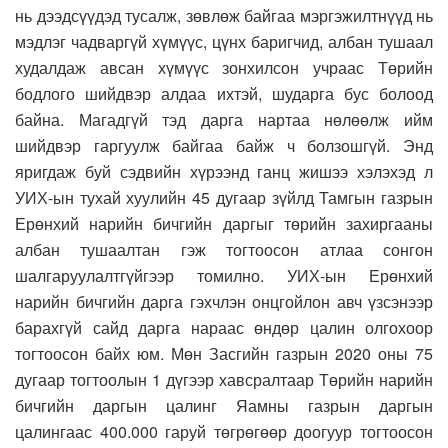
нь дээдсүүдэд тусалж, зөвлөж байгаа мэргэжилтнүүд нь
мэдлэг чадваргүй хүмүүс, цүнх баригчид, албан тушаал
худалдаж авсан хүмүүс зонхилсон учраас Төрийн
бодлого шийдвэр алдаа ихтэй, шударга бус болоод
байна. Магадгүй тэд дарга нартаа нөлөөлж ийм
шийдвэр гаргуулж байгаа байж ч болзошгүй. Энд
яригдаж буй сэдвийн хүрээнд ганц жишээ хэлэхэд л
УИХ-ын тухай хуулийн 45 дугаар зүйлд Тамгын газрын
Ерөнхий нарийн бичгийн даргыг төрийн захиргааны
албан тушаалтан гэж тогтоосон атлаа сонгон
шалгаруулалтгүйгээр томилно. УИХ-ын Ерөнхий
нарийн бичгийн дарга гэхчлэн онцгойлон авч үзсэнээр
барахгүй сайд дарга нараас өндөр цалин олгохоор
тогтоосон байх юм. Мөн Засгийн газрын 2020 оны 75
дугаар тогтоолын 1 дүгээр хавсралтаар Төрийн нарийн
бичгийн даргын цалинг Яамны газрын даргын
цалингаас 400.000 гаруй төгрөгөөр доогуур тогтоосон