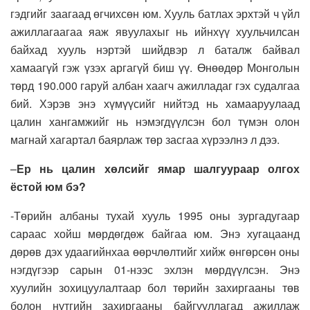
гэдгийг заагаад өгчихсөн юм. Хууль батлах эрхтэй ч үйл
ажиллагаагаа яаж явуулахыг нь ийнхүү хуульчилсан
байхад хууль нэртэй шийдвэр л баталж байвал
хамаагүй гэж үзэх аргагүй биш үү. Өнөөдөр Монголын
төрд 190.000 гаруй албан хаагч ажилладаг гэх судалгаа
бий. Хэрэв энэ хүмүүсийг нийтэд нь хамааруулаад
цалин хангамжийг нь нэмэгдүүлсэн бол түмэн олон
магнай хагартал баярлаж төр засгаа хүрээлнэ л дээ.
–
Ер нь цалин хөлсийг ямар шалгуураар олгох
ёстой юм бэ?
-Төрийн албаны тухай хууль 1995 оны зургадугаар
сараас хойш мөрдөгдөж байгаа юм. Энэ хугацаанд
дөрөв дэх удаагийнхаа өөрчлөлтийг хийж өнгөрсөн оны
нэгдүгээр сарын 01-нээс эхлэн мөрдүүлсэн. Энэ
хуулийн зохицуулалтаар бол төрийн захиргааны төв
болон нутгийн захиргааны байгууллагад ажиллаж