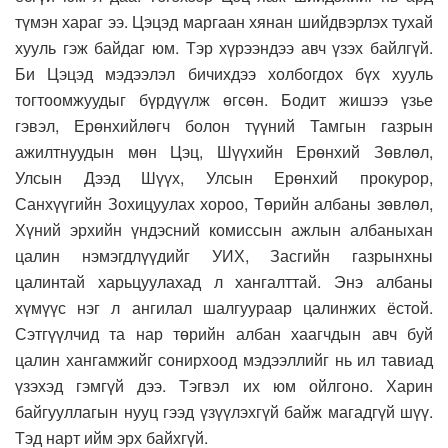
түмэн хараг ээ. Цэцэд маргаан хянан шийдвэрлэх тухай
хууль гэж байдаг юм. Тэр хүрээндээ авч үзэх байлгүй.
Би Цэцэд мэдээлэл бичихдээ холбогдох бүх хууль
тогтоомжуудыг бүрдүүлж өгсөн. Бодит жишээ үзье
гэвэл, Ерөнхийлөгч болон түүний Тамгын газрын
ажилтнуудын мөн Цэц, Шүүхийн Ерөнхий Зөвлөл,
Улсын Дээд Шүүх, Улсын Ерөнхий прокурор,
Санхүүгийн Зохицуулах хороо, Төрийн албаны зөвлөл,
Хүний эрхийн үндэсний комиссын ажлын албаныхан
цалин нэмэгдлүүдийг УИХ, Засгийн газрынхны
цалинтай харьцуулахад л хангалттай. Энэ албаны
хүмүүс нэг л ангилал шалгуураар цалинжих ёстой.
Сэтгүүлчид та нар төрийн албан хаагчдын авч буй
цалин хангамжийг сонирхоод мэдээллийг нь ил тавиад
үзэхэд гэмгүй дээ. Тэгвэл их юм ойлгоно. Харин
байгууллагын нууц гээд үзүүлэхгүй байж магадгүй шүү.
Тэд нарт ийм эрх байхгүй.