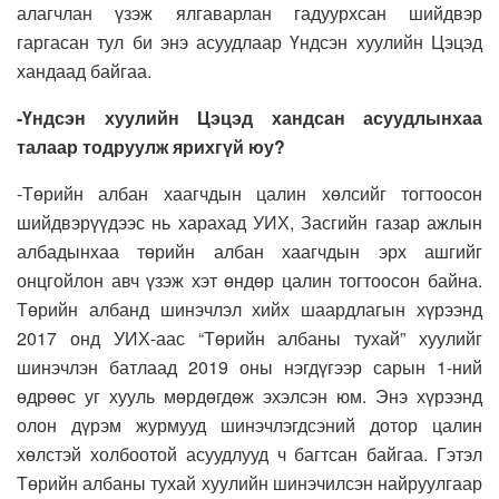
алагчлан үзэж ялгаварлан гадуурхсан шийдвэр
гаргасан тул би энэ асуудлаар Үндсэн хуулийн Цэцэд
хандаад байгаа.
-Үндсэн хуулийн Цэцэд хандсан асуудлынхаа
талаар тодруулж ярихгүй юу?
-Төрийн албан хаагчдын цалин хөлсийг тогтоосон
шийдвэрүүдээс нь харахад УИХ, Засгийн газар ажлын
албадынхаа төрийн албан хаагчдын эрх ашгийг
онцгойлон авч үзэж хэт өндөр цалин тогтоосон байна.
Төрийн албанд шинэчлэл хийх шаардлагын хүрээнд
2017 онд УИХ-аас “Төрийн албаны тухай” хуулийг
шинэчлэн батлаад 2019 оны нэгдүгээр сарын 1-ний
өдрөөс уг хууль мөрдөгдөж эхэлсэн юм. Энэ хүрээнд
олон дүрэм журмууд шинэчлэгдсэний дотор цалин
хөлстэй холбоотой асуудлууд ч багтсан байгаа. Гэтэл
Төрийн албаны тухай хуулийн шинэчилсэн найруулгаар