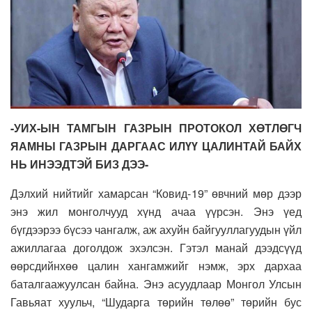
-УИХ-ЫН ТАМГЫН ГАЗРЫН ПРОТОКОЛ ХӨТЛӨГЧ
ЯАМНЫ ГАЗРЫН ДАРГААС ИЛҮҮ ЦАЛИНТАЙ БАЙХ
НЬ ИНЭЭДТЭЙ БИЗ ДЭЭ-
Дэлхий нийтийг хамарсан “Ковид-19” өвчний мөр дээр
энэ жил монголчууд хүнд ачаа үүрсэн. Энэ үед
бүгдээрээ бүсээ чангалж, аж ахуйн байгууллагуудын үйл
ажиллагаа доголдож эхэлсэн. Гэтэл манай дээдсүүд
өөрсдийнхөө цалин хангамжийг нэмж, эрх дархаа
баталгаажуулсан байна. Энэ асуудлаар Монгол Улсын
Гавьяат хуульч, “Шударга төрийн төлөө” төрийн бус