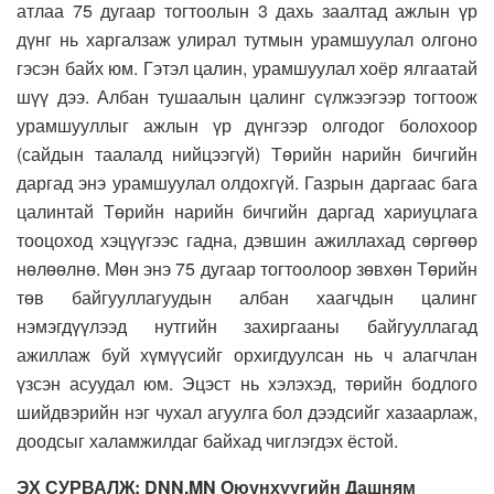
атлаа 75 дугаар тогтоолын 3 дахь заалтад ажлын үр
дүнг нь харгалзаж улирал тутмын урамшуулал олгоно
гэсэн байх юм. Гэтэл цалин, урамшуулал хоёр ялгаатай
шүү дээ. Албан тушаалын цалинг сүлжээгээр тогтоож
урамшууллыг ажлын үр дүнгээр олгодог болохоор
(сайдын таалалд нийцээгүй) Төрийн нарийн бичгийн
даргад энэ урамшуулал олдохгүй. Газрын даргаас бага
цалинтай Төрийн нарийн бичгийн даргад хариуцлага
тооцоход хэцүүгээс гадна, дэвшин ажиллахад сөргөөр
нөлөөлнө. Мөн энэ 75 дугаар тогтоолоор зөвхөн Төрийн
төв байгууллагуудын албан хаагчдын цалинг
нэмэгдүүлээд нутгийн захиргааны байгууллагад
ажиллаж буй хүмүүсийг орхигдуулсан нь ч алагчлан
үзсэн асуудал юм. Эцэст нь хэлэхэд, төрийн бодлого
шийдвэрийн нэг чухал агуулга бол дээдсийг хазаарлаж,
доодсыг халамжилдаг байхад чиглэгдэх ёстой.
ЭХ СУРВАЛЖ: DNN.MN Оюунхүүгийн Дашням