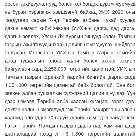
орсон зохицуулалтууд болон холбогдох дүрэм журмууд
нь бүрэн хэрэгжиж хэвшээгүй байхад УИХ 2020 оны
тавдугаар сарын 7-нд Төрийн албаны тухай хуульд
дахин нэмэлт хийж зөвхөн (УИХ-ын дарга, дэд дарга,
даргын зөвлөх, Улсын Их Хурлын гишүүд болон Тамгын
газрын ажилтнуудынхаа) цалинг нэмэгдүүлэх шийдвэр
гаргасан. Ингэснээр УИХ-ын Тамгын газрын хамгийн
доод тушаалын албан хаагч болох ахлах зохион
байгуулагч сард 2.256.000 төгрөгийн цалинтай. УИХ-ын
Тамгын газрын Ерөнхий нарийн бичгийн дарга сард
4.351.000 төгрөгийн цалинтай байх бололтой. Энэ бол
зөвхөн албан тушаалын сүлжээний цалин шүү дээ. Үүн
дээр нэмээд Төрийн алба хаасан хугацаа, зэрэг дэв,
доктор цолны нэмэгдлүүд гэж Төрийн захиргааны албан
хаагчид олгогддог 70 гаруй хувийн нэмэгдэл байдаг юм.
Гэтэл Төрийн Яамдын газрын дарга нар хамгийн дээд
шатлалаараа гэхэд л 1.611.500 төгрөгийн цалинтай