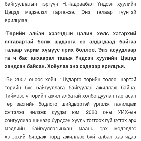
байгууллагын тэргүүн Н.Чадраабал Үндсэн хуулийн
Цэцэд мэдээлэл гаргажээ. Энэ талаар түүнтэй
ярилцлаа.
-Төрийн албан хаагчдын цалин хөлс хэтэрхий
ялгавартай болж шударга ёс алдагдаад байгаа
талаар зарим хүмүүс ярих боллоо. Энэ асуудлаар
та ч бас анхаарал тавьж Үндсэн хуулийн Цэцэд
хандсан байсан. Хоёулаа энэ сэдвээр ярилцъя.
-Би 2007 оноос хойш “Шударга төрийн төлөө” нэртэй
төрийн бус байгууллага байгуулан ажиллаж байна.
Тиймээс ч төрийн ажил албатай холбогдуулан гаргасан
төр засгийн бодлого шийдвэртэй үргэлж танилцаж
сэтгэлээ чилээж суудаг юм. 2020 оны УИХ-ын
сонгуулиар шинээр бүрдсэн хууль тогтоох гүйцэтгэх эрх
мэдлийн байгууллагынхан маань эрх мэдэлдээ
хэтэрхий бярдаж төрд ажиллаж буй албан хаагчдаа