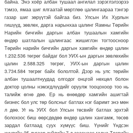
байна. Энэ хоёр албан тушаал ангилал зэрэглэлээрээ
тэмээ, ямаа шиг ялгаатай мөртлөө цалингаараа тэнгэр
газар шиг зөрүүтэй байгаа биз. Улсын Их Хурлын
гишүүд, зөвлөх, дарга нарынхаа цалинг Яамны Төрийн
Нарийн бичгийн даргын албан тушаалын хамгийн
өндөр шатлалын цалингаас жишиглэн тогтоосноор
Төрийн нарийн бичгийн даргын хамгийн өндөр цалин
1.232.536 төгрөг байдаг бол УИХ-ын даргын зөвлөхийн
цалин 2.588.325 төгрөг, УИХ-ын даргын цалин
3.734.584 төгрөг байх бололтой. Дээр нь улс төрийн
албан тушаалтнуудад олгодог онцгой нөхцөл болон
доктор цолны нэмэгдлүүдийг оруулж тооцохоор тоо нь
талийж өгнө дөө. Ер нь өнөөдөр хамгийн ашигтай
бизнес бол улс төр болсныг батлах нэг баримт энэ мөн
л дөө. Уг нь УИХ бол Улсын төсвийг батлах эрхтэй
болохоос биш өөрсдөдөө өндөр цалин хангамж, төсөв
зардал батлаад суух хүмүүс биш. Үүнийг Үндсэн
хуулийн 25 дугаар зүйлийн 7-д зааснаас гадна Төсвийн