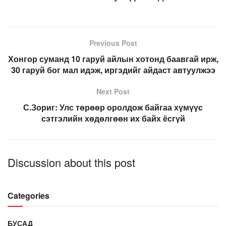
Previous Post
Хонгор суманд 10 гаруй айлын хотонд баавгай ирж,
30 гаруй бог мал идэж, иргэдийг айдаст автуулжээ
Next Post
С.Зориг: Улс төрөөр оролдож байгаа хүмүүс
сэтгэлийн хөдөлгөөн их байх ёсгүй
Discussion about this post
Categories
БУСАД