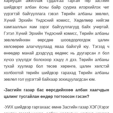
хариуцан ажиллаж судалгаа гарган төр засгийн
шийдвэрт албан ёсны байр сууриа илэрхийлэх чиг
үүрэгтэй байгууллага гэвэл Төрийн албаны зөвлөл,
Хүний Эрхийн Үндэсний комисс, Хөдөлмөр нийгэм
хамгааллын яам зэрэг байгууллагууд байх учиртай.
Гэтэл Хүний Эрхийн Үндэсний комисс, Төрийн албаны
зөвлөлийнхөн өөрсдөө шоовдорлогдож цалин
хөлсөөрөө алагчлуулаад яваа байхгүй юу. Тэгээд ч
өнөөдөр манай дээдсүүд өөдөөс нь дуугарсан л бол
хүчээ үзүүлдэг болохоор хэцүү л дээ. Төрийн албаны
тухай хуулиар бол төсөв хөрөнгө, цалин хөлстэй
холбоотой төрийн шийдвэр гарахад Төрийн албаны
зөвлөл гол үүрэгтэй байхаар зохицуулагдсан юм.
-Засгийн газар бас өөрсдийнхөө албан хаагчдын
цалинг тусгайлан өндөр тогтоосон гэсэн?
-УИХ шийдвэр гаргахаас өмнө Засгийн газар ХЭГ(Хэрэг