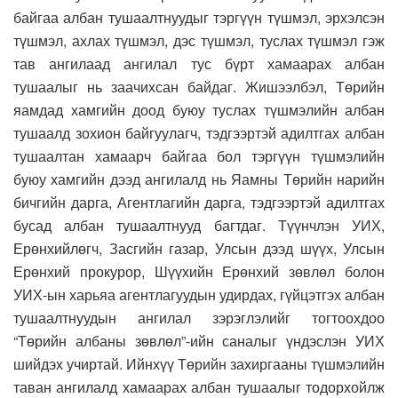
байгаа албан тушаалтнуудыг тэргүүн түшмэл, эрхэлсэн
түшмэл, ахлах түшмэл, дэс түшмэл, туслах түшмэл гэж
тав ангилаад ангилал тус бүрт хамаарах албан
тушаалыг нь заачихсан байдаг. Жишээлбэл, Төрийн
яамдад хамгийн доод буюу туслах түшмэлийн албан
тушаалд зохион байгуулагч, тэдгээртэй адилтгах албан
тушаалтан хамаарч байгаа бол тэргүүн түшмэлийн
буюу хамгийн дээд ангилалд нь Яамны Төрийн нарийн
бичгийн дарга, Агентлагийн дарга, тэдгээртэй адилтгах
бусад албан тушаалтнууд багтдаг. Түүнчлэн УИХ,
Ерөнхийлөгч, Засгийн газар, Улсын дээд шүүх, Улсын
Ерөнхий прокурор, Шүүхийн Ерөнхий зөвлөл болон
УИХ-ын харьяа агентлагуудын удирдах, гүйцэтгэх албан
тушаалтнуудын ангилал зэрэглэлийг тогтоохдоо
“Төрийн албаны зөвлөл”-ийн саналыг үндэслэн УИХ
шийдэх учиртай. Ийнхүү Төрийн захиргааны түшмэлийн
таван ангилалд хамаарах албан тушаалыг тодорхойлж