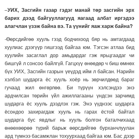
–
УИХ, Засгийн газар гэдэг манай төр засгийн эрх
барих дээд байгууллагууд яагаад албат иргэдээ
алагчлан үзэж байна вэ. Та үүнийг яаж харж байна?
-Өөрсдийгөө хууль гээд бодчихоод бяр нь амтагдаад
хуулиас дээгүүр гишгээд байгаа юм. Тэгсэн атлаа бид
хуулийн засаглал дор амьдардаг гэж ярьцгаадаг чи
бишгүй л сонсоо байлгүй. Гагцхүү өнөөдөр ч биш өмнөх
бүх УИХ, Засгийн газрын үеүдэд ийм л байсан. Нарийн
хэлбэл шударга ёс хууль хоёр нь зөрчилдөөд бараг
гучаад жил өнгөрлөө. Би түрүүн хэлсэндээ энэ
ардчилсан төрийн үйл ажиллагааны үндсэн зарчимд
шударга ёс хууль дээдлэх гэж. Энэ үүднээс шударга
ёсондоо захирагдаж хууль нь гарах ёстой байтал
шударга бус явдлыг нь хууль болгон баталчихаад
өнөөхөөрөө түрий барьж өөрсдийгөө бурханчлуулан
ард түмнээ басамжлан тохуурхаад байгаа юм. Бас дээр