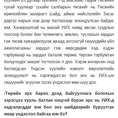
тухай хуулиар тухайн салбарын төсвийг нь Төсвийн
ерөнхийлөн захирагч (сайд, аймаг нийслэлийн Засаг
дарга) нарын нэр дээр батлахаар зохицуулсан байдаг
юм. Хачирхалтай нь манай УИХ намд авсан суудлын
тоогоор болон бие төлөөлөгч, зөвлөх, туслахын зардал
гэж төсөв хуваарилуулж аваад зогсохгүй гишүүдийн үйл
ажиллагааны зардал гэж өөрсдөдөө хэд хэдэн
тэрбумаар нь зардал баталж төрөөс төрсөн тэрбумтан
болцгоодог жишиг тогтоосон л доо. Хэрэв өнгөрсөн онд
батлагдсан Үндсэн хуулийн нэмэлт өөрчлөлтийн
зохицуулалт нь хэрэгждэгсэн бол энэ нь УИХ-ын
гишүүнийг эгүүлэн татах үндэслэл мөн шүү дээ.
-Төрийн эрх барих дээд байгууллага болохын
зэрэгцээ хууль батлах онцгой бүрэн эрх нь УИХ-д
хадгалагддаг юм бол энэ шийдвэрийг буруутгах
ямар үндэслэл байгаа юм бэ?