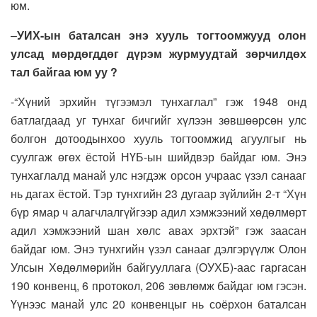
юм.
–
УИХ-ын баталсан энэ хууль тогтоомжууд олон
улсад мөрдөгддөг дүрэм журмуудтай зөрчилдөх
тал байгаа юм уу ?
-“Хүний эрхийн түгээмэл тунхаглал” гэж 1948 онд
батлагдаад уг тунхаг бичгийг хүлээн зөвшөөрсөн улс
болгон дотоодынхоо хууль тогтоомжид агуулгыг нь
суулгаж өгөх ёстой НҮБ-ын шийдвэр байдаг юм. Энэ
тунхаглалд манай улс нэгдэж орсон учраас үзэл санааг
нь дагах ёстой. Тэр тунхгийн 23 дугаар зүйлийн 2-т “Хүн
бүр ямар ч алагчлалгүйгээр адил хэмжээний хөдөлмөрт
адил хэмжээний шан хөлс авах эрхтэй” гэж заасан
байдаг юм. Энэ тунхгийн үзэл санааг дэлгэрүүлж Олон
Улсын Хөдөлмөрийн байгууллага (ОУХБ)-аас гаргасан
190 конвенц, 6 протокол, 206 зөвлөмж байдаг юм гэсэн.
Үүнээс манай улс 20 конвенцыг нь соёрхон баталсан