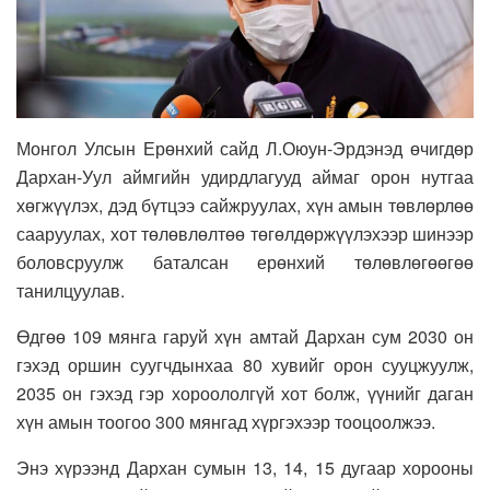
Монгол Улсын Ерөнхий сайд Л.Оюун-Эрдэнэд өчигдөр
Дархан-Уул аймгийн удирдлагууд аймаг орон нутгаа
хөгжүүлэх, дэд бүтцээ сайжруулах, хүн амын төвлөрлөө
сааруулах, хот төлөвлөлтөө төгөлдөржүүлэхээр шинээр
боловсруулж баталсан ерөнхий төлөвлөгөөгөө
танилцуулав.
Өдгөө 109 мянга гаруй хүн амтай Дархан сум 2030 он
гэхэд оршин суугчдынхаа 80 хувийг орон сууцжуулж,
2035 он гэхэд гэр хороололгүй хот болж, үүнийг даган
хүн амын тоогоо 300 мянгад хүргэхээр тооцоолжээ.
Энэ хүрээнд Дархан сумын 13, 14, 15 дугаар хорооны