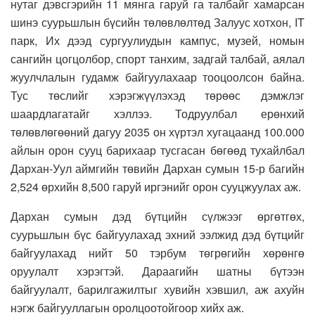
нутаг дэвсгэрийн 11 мянга гаруй га талбайг хамарсан
шинэ суурьшлын бүсийн төлөвлөлтөд Залуус хотхон, IT
парк, Их дээд сургуулиудын кампус, музей, номын
сангийн цогцолбор, спорт танхим, задгай талбай, аялал
жуулчлалын гудамж байгуулахаар тооцоолсон байна.
Тус төслийг хэрэгжүүлэхэд төрөөс дэмжлэг
шаардлагатайг хэллээ. Тодруулбал ерөнхий
төлөвлөгөөний дагуу 2035 он хүртэл хугацаанд 100.000
айлын орон сууц барихаар тусгасан бөгөөд тухайлбал
Дархан-Уул аймгийн төвийн Дархан сумын 15-р багийн
2,524 өрхийн 8,500 гаруй иргэнийг орон сууцжуулах аж.
Дархан сумын дэд бүтцийн сүлжээг өргөтгөх,
суурьшлын бүс байгуулахад эхний ээлжид дэд бүтцийг
байгуулахад нийт 50 тэрбум төгрөгийн хөрөнгө
оруулалт хэрэгтэй. Дараагийн шатны бүтээн
байгуулалт, барилгажилтыг хувийн хэвшил, аж ахуйн
нэгж байгууллагын оролцоотойгоор хийх аж.