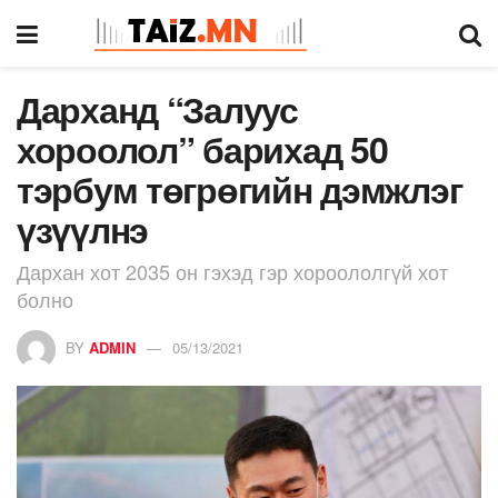
Дарханд “Залуус
хороолол” барихад 50
тэрбум төгрөгийн дэмжлэг
үзүүлнэ
Дархан хот 2035 он гэхэд гэр хороололгүй хот
болно
BY
ADMIN
05/13/2021