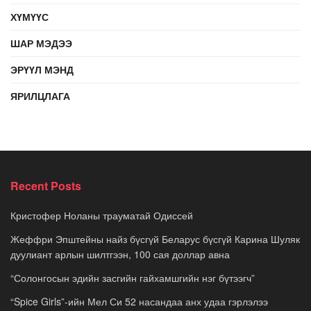
ХҮМҮҮС
ШАР МЭДЭЭ
ЭРҮҮЛ МЭНД
ЯРИЛЦЛАГА
Recent Posts
Кристофер Ноланы трауматай Одиссей
Жеффри Эпштейны найз бүсгүй Беларус бүсгүй Карина Шуляк
дуулиант арлын шилтгээн, 100 сая доллар авна
“Солонгосын эдийн засгийн гайхамшгийн нэг бүтээгч”
“Spice Girls”-ийн Мел Си 52 насандаа анх удаа гэрлэлээ