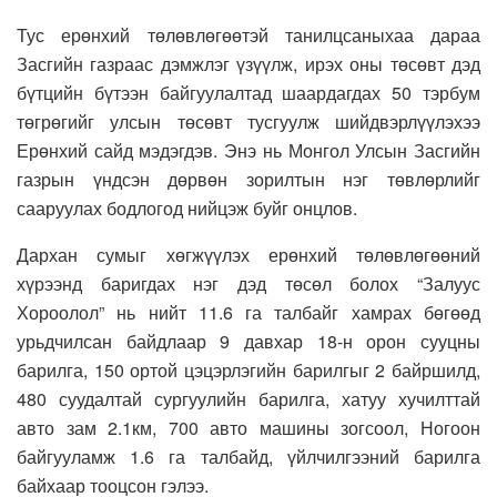
Тус ерөнхий төлөвлөгөөтэй танилцсаныхаа дараа
Засгийн газраас дэмжлэг үзүүлж, ирэх оны төсөвт дэд
бүтцийн бүтээн байгуулалтад шаардагдах 50 тэрбум
төгрөгийг улсын төсөвт тусгуулж шийдвэрлүүлэхээ
Ерөнхий сайд мэдэгдэв. Энэ нь Монгол Улсын Засгийн
газрын үндсэн дөрвөн зорилтын нэг төвлөрлийг
сааруулах бодлогод нийцэж буйг онцлов.
Дархан сумыг хөгжүүлэх ерөнхий төлөвлөгөөний
хүрээнд баригдах нэг дэд төсөл болох “Залуус
Хороолол” нь нийт 11.6 га талбайг хамрах бөгөөд
урьдчилсан байдлаар 9 давхар 18-н орон сууцны
барилга, 150 ортой цэцэрлэгийн барилгыг 2 байршилд,
480 суудалтай сургуулийн барилга, хатуу хучилттай
авто зам 2.1км, 700 авто машины зогсоол, Ногоон
байгууламж 1.6 га талбайд, үйлчилгээний барилга
байхаар тооцсон гэлээ.