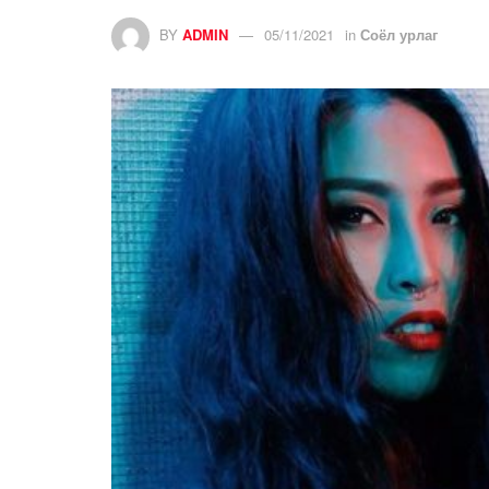
BY
ADMIN
05/11/2021
in
Соёл урлаг