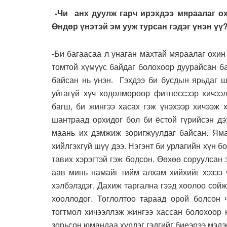
-Чи анх дуулж гарч ирэхдээ мяраалаг о
Өндөр үнэтэй эм ууж турсан гэдэг үнэн үү
-Би багаасаа л унаган махтай мяраалаг охи
томтой хүмүүс байдаг болохоор дуурайсан ба
байсан нь үнэн. Гэхдээ би бусдын ярьдаг ш
уйгагүй хүч хөдөлмөрөөр фитнессээр хичээ
багш, би жингээ хасах гэж үнэхээр хичээж 
шантраад орхидог бол би ёстой гүрийсэн дэ
маань их дэмжиж зоригжуулдаг байсан. Яма
хийлгэхгүй шүү дээ. Нэгэнт би урлагийн хүн 
тавих хэрэгтэй гэж бодсон. Өөхөө соруулсан 
аав минь намайг тийм алхам хийхийг хэзээ 
хэлбэлздэг. Дахиж таргална гээд хоолоо сойж
хооллодог. Тоглолтоо тараад орой болсон 
тогтмол хичээллэж жингээ хассан болохоор 
зорьсон юмандаа хүрдэг гэдгийг биеэрээ мэдэ