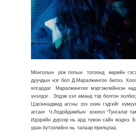
Монголын рок попын тогоонд өөрийн гэсэн
дуучдын нэг бол Д.Маралжингоо билээ. Хоо
ялгардаг Маралжингоог мэргэжлийнхэн чада
үнэлдэг. Элдэв хэл аманд тэр болгон холбо
Цэрэннадмид агсны зээ охин гэдгийг хүмүү
агсанг Ч.Лодойдамбын зохиол “Тунгалаг там
Идэрийн дүрээр нь ард түмэн сайн мэднэ. Б
уран бүтээлийнх нь талаар ярилцлаа.