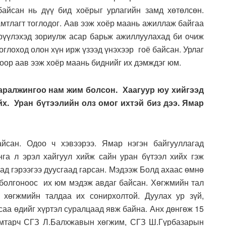
байсан нь дүү бид хоёрыг урлагийн замд хөтөлсөн.
амтлагт тоглодог. Аав ээж хоёр маань ажиллаж байгаа
гөрүүлэхэд зориулж асар барьж ажиллуулахад би очиж
оглоход олон хүн ирж үзээд үнэхээр гоё байсан. Урлаг
хоор аав ээж хоёр маань биднийг их дэмждэг юм.
аралжингоо нам жим болсон. Хаагуур юу хийгээд
х. Уран бүтээлийн олз омог ихтэй биз дээ. Ямар
йсан. Одоо ч хэвээрээ. Ямар нэгэн байгууллагад
йнга л эрэл хайгуул хийж сайн уран бүтээл хийх гэж
ад гэрээгээ дуусгаад гарсан. Мэдээж Болд ахаас өмнө
г болгоноос их юм мэдэж авдаг байсан. Хөгжмийн тал
 хөгжмийн талдаа их сонирхолтой. Дуулах ур зүй,
саа өдийг хүртэл суралцаад явж байна. Анх дөнгөж 15
амтарч СГЗ Л.Балхжавын хөгжим, СГЗ Ш.Гүрбазарын