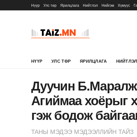
Нүүр
Улс төр
Ярилцлага
Нийтлэл
Нийгэм
Хүмүүс
Г
НҮҮР
УЛС ТӨР
ЯРИЛЦЛАГА
НИЙТЛЭ
Дуучин Б.Маралж
Агиймаа хоёрыг х
гэж бодож байгаа
ТАНЫ МЭДЭЭ МЭДЭЭЛЛИЙН ТАЙЗ