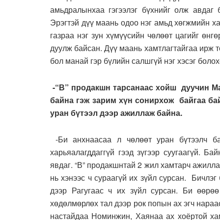
амьдралынхаа гэгээлэг бүхнийг олж авдаг 
Эрэгтэй дүү маань одоо нэг амьд хөгжмийн х
газраа нэг зун хүмүүсийн чөлөөт цагийг өн
дуулж байсан. Дүү маань хамтлагтайгаа ирж т
бол манай гэр бүлийн салшгүй нэг хэсэг боло
-“В” продакшн тарсанаас хойш дуучин М
байна гэж зарим хүн сонирхож байгаа бай
уран бүтээл дээр ажиллаж байна.
-Би анхнаасаа л чөлөөт уран бүтээлч ба
харьяалагддаггүй гээд зүгээр суугаагүй. Ба
явдаг. “В” продакшнтай 2 жил хамтарч ажилла
нь хэнээс ч сураагүй их зүйл сурсан. Бичлэ
дээр Рагугаас ч их зүйл сурсан. Би өөрөө
хөдөлмөрлөх тал дээр рок попын ах эгч нараа
настайдаа Номинжин, Хаянаа ах хоёртой х