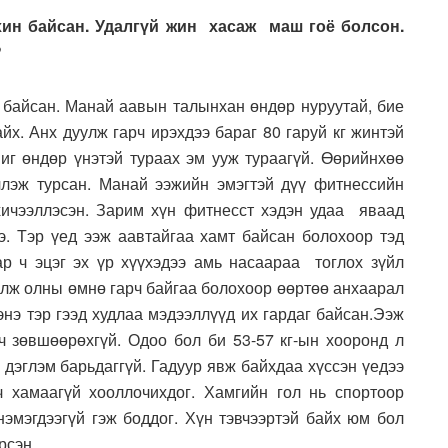
хин байсан. Удалгүй жин хасаж маш гоё болсон.
?
н байсан. Манай аавын талынхан өндөр нуруутай, бие
йх. Анх дуулж гарч ирэхдээ бараг 80 гаруй кг жинтэй
иг өндөр үнэтэй тураах эм ууж тураагүй. Өөрийнхөө
ллэж турсан. Манай ээжийн эмэгтэй дүү фитнессийн
хичээллэсэн. Зарим хүн фитнесст хэдэн удаа яваад
э. Тэр үед ээж аавтайгаа хамт байсан болохоор тэд
р ч эцэг эх үр хүүхэдээ амь насаараа тоглох зүйл
болж олны өмнө гарч байгаа болохоор өөртөө анхаарал
энэ тэр гээд худлаа мэдээллүүд их гардаг байсан.Ээж
ч зөвшөөрөхгүй. Одоо бол би 53-57 кг-ын хооронд л
 дэглэм барьдаггүй. Гадуур явж байхдаа хүссэн үедээ
ч хамаагүй хооллочихдог. Хамгийн гол нь спортоор
нэмэгдээгүй гэж боддог. Хүн тэвчээртэй байх юм бол
рсэн.