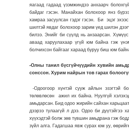
яагаад гадаад үзэмжиндээ анхаарч болохгү
байдаг гэсэн. Манайхан болохоор янз бүрэ
хамраа засуулсан гэдэг гэсэн. Би эцэг эхээ
шилтэй явдаг болохоор зарим үед шилэн дээг
билээ. Энийг би сүүлд нь анзаарсан. Хүмүү
аваад харуулахаар үгүй юм байна гэж үнэм
болчихсон байгааг хараад буруу биш юм байна
-Олны танил бүсгүйчүүдийн хувийн амьдр
сонссон. Хурим найрын тов гарах болоог
-Одоогоор хүнтэй сууж айлын эзэгтэй бо
төлөвлөсөн ажил их байна. Нуулгүй хэлэхэд
амьдарсан. Бид одоо жирийн сайхан харьцаата
дээрээ тулаагүй л дээ. Одоо би дүүтэйгээ 
хүүхэдтэй болж зөв түвшин амьдрана гэж бод
зүйл алга. Гадагшаа явж сурах юм уу, өөрийг