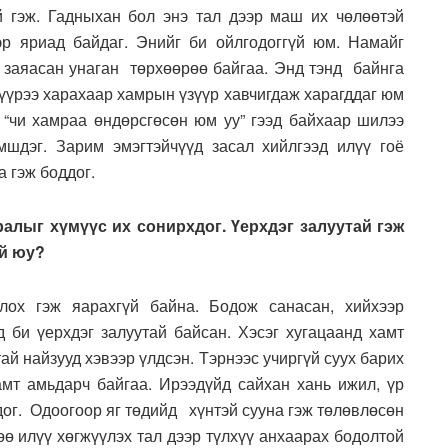
й гэж. Гадныхан бол энэ тал дээр маш их чөлөөтэй
эр яриад байдаг. Энийг би ойлгодоггүй юм. Намайг
с заяасан унаган төрхөөрөө байгаа. Энд тэнд байнга
үүрээ харахаар хамрын үзүүр хавчигдаж харагддаг юм
с “чи хамраа өндөрсгөсөн юм уу” гээд байхаар шилээ
шдэг. Зарим эмэгтэйчүүд засал хийлгээд илүү гоё
 гэж боддог.
алыг хүмүүс их сонирхдог. Үерхдэг залуутай гэж
үй юу?
лох гэж яарахгүй байна. Бодож санасан, хийхээр
 би үерхдэг залуутай байсан. Хэсэг хугацаанд хамт
й найзууд хэвээр үлдсэн. Тэрнээс учиргүй суух барих
хамт амьдарч байгаа. Ирээдүйд сайхан хань ижил, үр
дог. Одоогоор яг төдийд хүнтэй сууна гэж төлөвлөсөн
өө илүү хөгжүүлэх тал дээр түлхүү анхаарах бодолтой