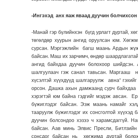
-Ингэхэд анх яаж яваад дуучин болчихсон
-Манай гэр бүлийнхэн бүгд урлагт дуртай, х
төгөлдөр хуурын ангид оруулсан юм. Хөгжм
сурсан. Мэргэжлийн багш маань Ардын жүж
байсан. Маш их зарчимч, өндөр шаардлагатай
ангид байхдаа дуучин болохоор шийдсэн.
шалгуулаач гэж санал тавьсан. Маргааш н
хүсэлтэй хүүхдүүд шалгаруулж авна” гэхий
орсон. Дашка ахын дамжаанд сурч байхдаа 
хэрэгтэй юм байна гэдгийг мэдэж авсан. Ер
бүжиглэдэг байсан. Ээж маань намайг хэл
тааруулж бүжиглэдэг их сонсголтой хүүхэд 
дуучин болсондоо хэзээ ч харамсдаггүй. Н
байсан. Аав минь Элвис Пресли, Битлзийн 
сонсдог байсан нь хөгжимд дуртай болох