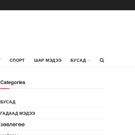
Г
СПОРТ
ШАР МЭДЭЭ
БУСАД
Categories
БУСАД
ГАДААД МЭДЭЭ
ЗӨВЛӨГӨӨ