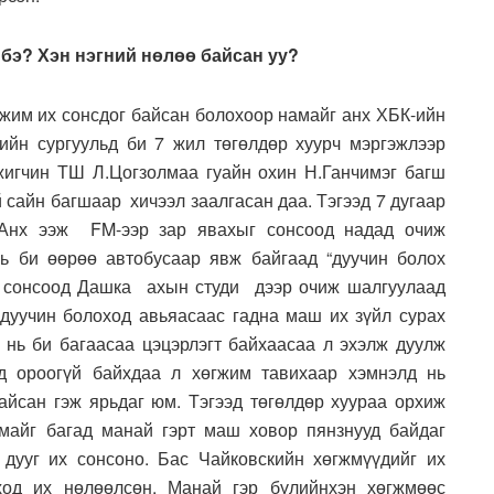
 бэ? Хэн нэгний нөлөө байсан уу?
өгжим их сонсдог байсан болохоор намайг анх ХБК-ийн
ийн сургуульд би 7 жил төгөлдөр хуурч мэргэжлээр
игчин ТШ Л.Цогзолмаа гуайн охин Н.Ганчимэг багш
 сайн багшаар хичээл заалгасан даа. Тэгээд 7 дугаар
 Анх ээж FM-ээр зар явахыг сонсоод надад очиж
ь би өөрөө автобусаар явж байгаад “дуучин болох
г сонсоод Дашка ахын студи дээр очиж шалгуулаад
дуучин болоход авьяасаас гадна маш их зүйл сурах
 нь би багаасаа цэцэрлэгт байхаасаа л эхэлж дуулж
д ороогүй байхдаа л хөгжим тавихаар хэмнэлд нь
байсан гэж ярьдаг юм. Тэгээд төгөлдөр хуураа орхиж
амайг багад манай гэрт маш ховор пянзнууд байдаг
дууг их сонсоно. Бас Чайковскийн хөгжмүүдийг их
од их нөлөөлсөн. Манай гэр бүлийнхэн хөгжмөөс