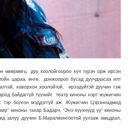
 өвөрмөгц дуу хоолойгоороо хүч түрэн орж ирсэн
лойн цараа, өнгө, донжоороо бусад дуучдаасаа илт
лтай, ховорхон хоолойтой, ирээдүйтэй дуучин гэж
гдоод байдаггүй түүнийг театр киноны нэрт жүжигчин
с тэр болгон мэддэггүй аж. Жүжигчин Цэрэннадмид
ир” киноны тахар Бадарч, “Энэ хүүхнүүд үү” киноны
ид залуу дуучин Б.Маралжингоотой уулзаж амьдрал,