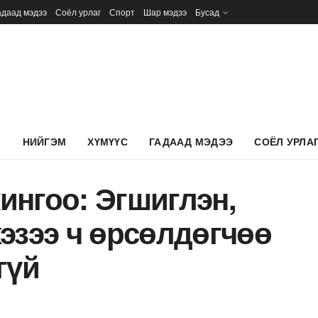
адаад мэдээ
Соёл урлаг
Спорт
Шар мэдээ
Бусад
Л
НИЙГЭМ
ХҮМҮҮС
ГАДААД МЭДЭЭ
СОЁЛ УРЛА
ингоо: Эгшиглэн,
эзээ ч өрсөлдөгчөө
гүй