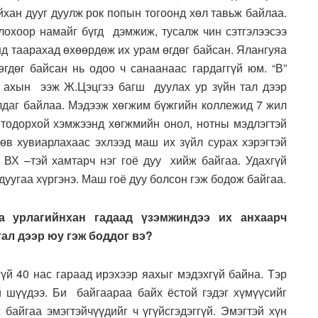
йхан дууг дуулж рок попын тогоонд хөл тавьж байлаа.
лохоор намайг бүгд дэмжиж, тусалж чин сэтгэлээсээ
энд таарахад өхөөрдөж их урам өгдөг байсан. Ялангуяа
дөг байсан нь одоо ч санаанаас гардаггүй юм. “В”
 ахын ээж Ж.Цэцгээ багш дуулах ур зүйн тал дээр
лдаг байлаа. Мэдээж хөгжим бүжгийн коллежид 7 жил
 тодорхой хэмжээнд хөгжмийн онол, нотны мэдлэгтэй
в хувиарлахаас эхлээд маш их зүйл сурах хэрэгтэй
н ВХ –тэй хамтарч нэг гоё дуу хийж байгаа. Удахгүй
дуугаа хүргэнэ. Маш гоё дуу болсон гэж бодож байгаа.
яа урлагийнхан гадаад үзэмжиндээ их анхаарч
тал дээр юу гэж боддог вэ?
гүй 40 нас гараад ирэхээр яахыг мэдэхгүй байна. Тэр
 шүүдээ. Би байгаараа байх ёстой гэдэг хүмүүсийг
 байгаа эмэгтэйчүүдийг ч үгүйсгэдэггүй. Эмэгтэй хүн