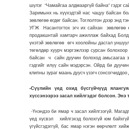
шүлэг “Чамайгаа алдмааргүй байна” гэдэг са
Заримынх нь хүүхэдтэй нас чацуу байсан бо
зөвлөгөө өгдөг байсан. Тоглолтон дээр энд т
УГЖ Насантогтох эгч их сайхан зөвлөгөө өг
продакшнтай хамтарч ажиллаж байхад Болд
үнэтэй зөвлөгөө өгч хоолойны дасгал уншуу
төгөлдөр хуурч мэргэжлээр сурсан болохоор
байсан ч сайн дуучин болоход амьсаагаа зө
гэдгийг илүү сайн мэдэрсэн. Ойрд би дуучи
клипны зураг маань дуусч үзэгч сонсогчиддоо 
-Сүүлийн үед охид бүсгүйчүүд ялангу
хүссэнээрээ засал хийлгэдэг болсон. Энэ 
-Үнэндээ би ямар ч засал хийлгээгүй. Магад
үед хүсвэл хийлгэхэд болохгүй юм байхгүй
үгүйсгэдэггүй, бас ямар нэгэн өөрчлөлт хийж