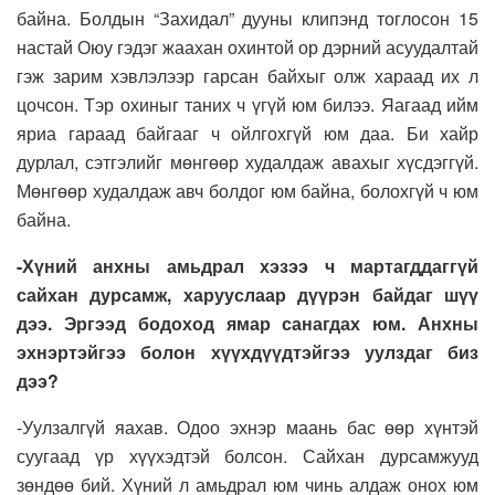
байна. Болдын “Захидал” дууны клипэнд тоглосон 15
настай Оюу гэдэг жаахан охинтой ор дэрний асуудалтай
гэж зарим хэвлэлээр гарсан байхыг олж хараад их л
цочсон. Тэр охиныг таних ч үгүй юм билээ. Яагаад ийм
яриа гараад байгааг ч ойлгохгүй юм даа. Би хайр
дурлал, сэтгэлийг мөнгөөр худалдаж авахыг хүсдэггүй.
Мөнгөөр худалдаж авч болдог юм байна, болохгүй ч юм
байна.
-Хүний анхны амьдрал хэзээ ч мартагддаггүй
сайхан дурсамж, харууслаар дүүрэн байдаг шүү
дээ. Эргээд бодоход ямар санагдах юм. Анхны
эхнэртэйгээ болон хүүхдүүдтэйгээ уулздаг биз
дээ?
-Уулзалгүй яахав. Одоо эхнэр маань бас өөр хүнтэй
суугаад үр хүүхэдтэй болсон. Сайхан дурсамжууд
зөндөө бий. Хүний л амьдрал юм чинь алдаж онох юм