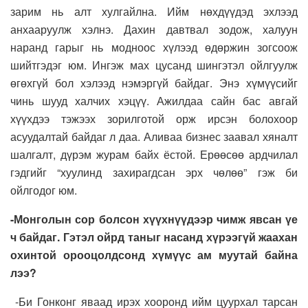
зарим нь алт хулгайлна. Ийм нөхдүүдэд эхлээд
анхааруулж хэлнэ. Дахин давтвал зодож, халуун
наранд гарыг нь модноос хүлээд өдөржин зогсоож
шийтгэдэг юм. Ингэж мах цусанд шингэтэл ойлгуулж
өгөхгүй бол хэлээд нэмэргүй байдаг. Энэ хүмүүсийг
чинь шууд халчих хэцүү. Ажилдаа сайн бас авгай
хүүхдээ тэжээх зорилготой орж ирсэн болохоор
асуудалтай байдаг л даа. Аливаа бизнес заавал хяналт
шалгалт, дүрэм журам байх ёстой. Ерөөсөө ардчилал
гэдгийг “хуулинд захирагдсан эрх чөлөө” гэж би
ойлгодог юм.
-Монголын сор болсон хүүхнүүдээр чимж явсан үе
ч байдаг. Гэтэл ойрд таныг насанд хүрээгүй жаахан
охинтой орооцолдсонд хүмүүс ам муутай байна
лээ?
-Би Гонконг яваад ирэх хооронд ийм цуурхал тарсан