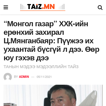
“Монгол газар” ХХК-ийн
ерөнхий захирал
Ц.Мянганбаяр: Пүүжээ их
ухаантай бүсгүй л дээ. Өөр
юу гэхэв дээ
ТАНЫН МЭДЭЭ МЭДЭЭЛЛИЙН ТАЙЗ
BY
ADMIN
05/11/2021