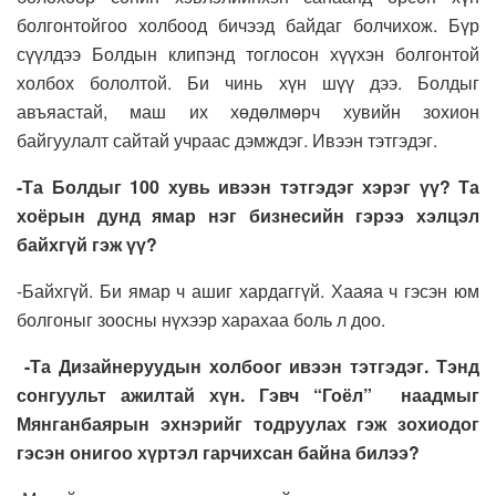
болгонтойгоо холбоод бичээд байдаг болчихож. Бүр
сүүлдээ Болдын клипэнд тоглосон хүүхэн болгонтой
холбох бололтой. Би чинь хүн шүү дээ. Болдыг
авъяастай, маш их хөдөлмөрч хувийн зохион
байгуулалт сайтай учраас дэмждэг. Ивээн тэтгэдэг.
-Та Болдыг 100 хувь ивээн тэтгэдэг хэрэг үү? Та
хоёрын дунд ямар нэг бизнесийн гэрээ хэлцэл
байхгүй гэж үү?
-Байхгүй. Би ямар ч ашиг хардаггүй. Хааяа ч гэсэн юм
болгоныг зоосны нүхээр харахаа боль л доо.
-Та Дизайнеруудын холбоог ивээн тэтгэдэг. Тэнд
сонгуульт ажилтай хүн. Гэвч “Гоёл” наадмыг
Мянганбаярын эхнэрийг тодруулах гэж зохиодог
гэсэн онигоо хүртэл гарчихсан байна билээ?