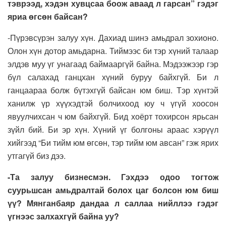
тэврээд, хэдэн хувцсаа боож аваад л гарсан” гэдэг
яриа өгсөн байсан?
-Пүрэвсүрэн залуу хүн. Дахиад шинэ амьдрал зохионо.
Олон хүн дотор амьдарна. Тиймээс би тэр хүний талаар
элдэв муу үг унагаад баймааргүй байна. Мэдээжээр гэр
бүл салахад ганцхан хүний буруу байхгүй. Би л
ганцаараа болж бүтэхгүй байсан юм биш. Тэр хүнтэй
ханилж үр хүүхэдтэй болчихоод юу ч үгүй хоосон
явуулчихсан ч юм байхгүй. Бид хоёрт тохирсон ярьсан
зүйл бий. Би эр хүн. Хүний үг болгоны араас хэрүүл
хийгээд “Би тийм юм өгсөн, тэр тийм юм авсан” гэж ярих
утгагүй биз дээ.
-Та залуу бизнесмэн. Гэхдээ одоо тогтож
суурьшсан амьдралтай болох цаг болсон юм биш
үү? Мянганбаяр дандаа л саллаа нийллээ гэдэг
үгнээс залхахгүй байна уу?