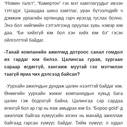
“Номин талст”, “Камертон” гэх мэт хамтлагуудыг ивээн
тэтгэдэг. Цаашдаа шинэ хамтлаг, уран бүтээлчдийг ч
дэмжиж урлагийн ертөнцөд гарч ирэхэд туслах болно.
Энэ бол нийгмийн сэтгэлгээнд оруулах хувь нэмэр юм
даа. “Би хийхгүй юм бол хэн хийх юм бэ” гэсэн
ойлголттой байдаг.
-Танай компанийн ажилчид дотроос санал гомдол
их гардаг юм билээ. Цалингаа гурав, зургаан
сараар өгдөггүй, хангамж муутай гэх мэтчилэн
таагүй яриа чих дэлсээд байсан?
-Уурхайн ажилчдын дундаж цалин нээлттэй байдаг юм.
Өнөөгийн уурхайн жижиг компаниудын хувьд бага
цалин гэж бодохгүй байна. Цалингаа сар сардаа
өгөхгүй бол ар гэр нь яаж амьдрах юм бэ. “Бороо gold”-д
ажиллаж байгаа хүмүүсийн ихэнх нь манайд ажиллаж
байгаад гарсан хүмүүс байдаг. Тийм хүмүүс л худал