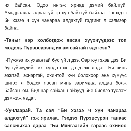
их байсан. Одоо ингэж яриад дэмий байлгүй.
Амьдралдаа алдаагүй эр хүн байхгүй байхаа. Тэгэхдээ
би хэзээ ч хүн чанараа алдахгүй гэдгийг л хэлмээр
байна.
-Таныг нэр холбогдож явсан хүүхнүүдээс топ
модель Пүрэвсүрэнд их ам сайтай гэдэгсэн?
-Пүүжээ их ухаантай бүсгүй л дээ. Өөр юу гэхэв дээ. Би
бүсгүйчүүдийг их хүндэтгэж, дээдэлж явдаг. Би чинь
ээжтэй, эхнэртэй, охинтой хүн болохоор энэ хүмүүс
шигээ л бодож явсан минь заримдаа алдаа болж
байсан юм. Бид нар сайхан найзууд бие биедээ туслаж
дэмжиж явдаг.
-Уучлаарай. Та сая “Би хэзээ ч хүн чанараа
алдахгүй” гэж ярилаа. Гэхдээ Пүрэвсүрэн танаас
салсныхаа дараа “Би Мянгаагийн гэрээс охиноо