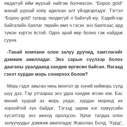
явдаггүй ийм муухай нийгэм болчихсон. “Бороо gold”
манай уурхай хоёр адилхан алт үйлдвэрлэдэг. Тэгтэл
“Бороо gold” татвар төлдөггүй л байхгүй юу. Хэдийгээр
байгалийн баялаг төрийн өмч ч гэсэн энэ баялгаас ард
түмэн хүртэх ёстой. Одоо арай өөр болно гэж найдаж
сууна.
-Танай компани олон залуу дуучид, хамтлагийг
дэмжиж ажилладаг. Энэ сарын сүүлээр болох
дааганы уралдаанд хандив өргөсөн байсан. Яагаад
гэнэт хурдан морь сонирхох болов?
-Морь гэдэг амьтан чинь монгол эр хүний хийморь сүлд
шүү дээ. Тэр утгаараа энэ удаа хандив өгсөн юм. Бас
миний хуурай ах морь уядаг, хурдан моринд их
хорхойтой хүн байдаг. Тэгээд зарим нэг хүмүүсийн
хүсэлтээр энэ ажилд оролцсон. Урлаг талдаа олон
залуучуудыг дэмжиж ажилладаг Жавхлан, Болд, “Хурд”,