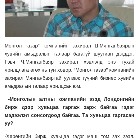
Монгол газар” компанийн захирал Ц.Мянганбаярын
хувийн амьдралын талаар багагүй шуугиан дэгддэг.
Гэвч Ч.Мянганбаяр захирал хэвлэлд энэ тухай
ярилцлага өгөх нь тун ховор. “Монгол газар” компанийн
захирал Мянганбаяртай уулзаж түүний бизнес хувийн
амьдралын талаар ярилцсан юм.
-Монголын алтны компанийн эзэд Лондонгийн
бирж дээр хувьцаа гаргаж зарж байгаа гэдэг
мэдээлэл сонсогдоод байгаа. Та хувьцаа гаргасан
уу?
-Хөрөнгийн бирж, хувьцаа гэдэг маш том зах зээл.