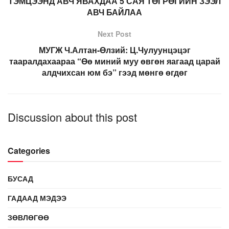
ТЭМЦЭЭНД АВЧ ЯВАХДАА 5 САЯ ТӨГРӨГИЙН ЗЭЭЛ
АВЧ БАЙЛАА
Next Post
МУГЖ Ч.Алтан-Өлзий: Ц.Чулуунцэцэг
тааралдахаараа “Өө миний муу өвгөн яагаад царай
алдчихсан юм бэ” гээд мөнгө өгдөг
Discussion about this post
Categories
БУСАД
ГАДААД МЭДЭЭ
ЗӨВЛӨГӨӨ