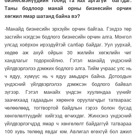
бизнесмэнүүдийн тоонд Та яах аргагүй багтдаг.
Таны бодлоор манай орны бизнесийн орчин
хөгжил ямар шатанд байна вэ?
-Манайд бизнесийн эрхзүйн орчин байгаа. Гэхдээ төр
засгийн нэгдсэн бодлого бизнесийн орчин алга. Монгол
улсад хоёрхон ирээдүйтэй салбар байдаг. Уул уурхай,
хөдөө аж ахуй ойрын 30 жилийн хөгжлийн чиг
хандлагыг тодорхойлно. Гэтэл манайд үндэсний
үйлдвэрлэлээ дэмжих бодлого алга. Тийм учраас улс нь
ч ядуу, хүмүүс нь ч ядуу амьдарч байна. Дотоодын
үндэсний үйлдвэрлэлээ дэмжсэн бодлого байвал
зүгээр. Гэтэл манайх үндсэн хуулиндаа үүнийг
заачихаад гадаадын хөрөнгө оруулагчдыг татвараас
чөлөөлөөд, тогтвортой байдлын гэрээ болон бусад
хөнгөлөлтүүдийг хийгээд өгчихдөг. Жинхэнэ үндэсний
үйлдвэрлэгчдэд ямар ч хөнгөлөлт байдаггүй татвараа
100 хувь төлөөд явдаг юм. Авлигал өгөхгүй бол ажил