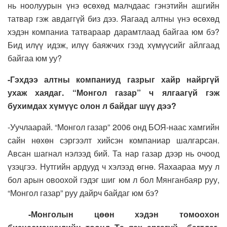
нь ноолуурын үнэ өсөхөд малчдаас гэнэтийн ашгийн
татвар гэж авдаггүй биз дээ. Яагаад алтны үнэ өсөхөд
хэдэн компаниа татвараар дарамтлаад байгаа юм бэ?
Бид илүү идэж, илүү баяжчих гээд хүмүүсийг айлгаад
байгаа юм уу?
-Гэхдээ алтны компаниуд газрыг хайр найргүй
ухаж хаядаг. “Монгол газар” ч ялгаагүй гэж
бухимдах хүмүүс олон л байдаг шүү дээ?
-Уучлаарай. “Монгол газар” 2006 онд БОЯ-наас хамгийн
сайн нөхөн сэргээлт хийсэн компаниар шалгарсан.
Авсан шагнал нэлээд бий. Та нар газар дээр нь очоод
үзэцгээ. Нутгийн ардууд ч хэлээд өгнө. Яахаараа муу л
бол арын овоохой гэдэг шиг юм л бол Мянганбаяр руу,
“Монгол газар” руу дайрч байдаг юм бэ?
-Монголын цөөн хэдэн томоохон