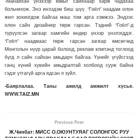
-Манайхан үнэхээр юмыг сайхнаар харж чадахаа
больчихож. Энэ инээдэм биш шүү. “Гоёл” наадам олон
жил зохиогдож байгаа маш том арга хэмжээ. Эндээс
олон сайн дизайнер төрж гарсан. Тэдний “Гоёл”-д
түрүүлсэн загвар хамгийн өндөр үнээр үнэлэгддэг.
“Гоёл” наадмаас төрж гарсан загвар өмсөгчид
Монголын нүүр царай болоод, реклам клипэнд тоглоод
бүгд л сайн сайхан амьдарч байгаа. Үүнийг үгүйсгээд
ганц хүний хувийн амьдралтай холбоод сууж байна
гэдэг утгагүй арга ядсан л зүйл.
-Баярлалаа. Таны ажилд амжилт хүсье.
WWW.TAIZ.MN
Previous Post
Ж.Чинбат: МИСС О.ОЮУНТУЯАГ СОЛОНГОС РУУ