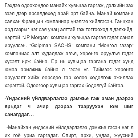
Гэхдээ одоохондоо манайх хувьцаа гаргаж, дэлхийн зах
зээл дээр өрсөлдөхөд арай эрт байна. Манай компани
саяхан Францын компаниар үнэлгээ хийлгэсэн. Ганцхан
орд газрыг нэг сая унац алттай гэж тогтооход л дэлхийд
нэртэй “JP Morgan” компани хувьцаа гаргая гэдэг санал
ирүүлсэн. “Golpman SACHS” компани “Монгол газар”
компаниас алт худалдаж авъя, хөрөнгө оруулъя гэдэг
хүсэлт ирж байна. Ер нь хувьцаа гаргана гэдэг хүнд
юмаа арилжиж байна л гэсэн үг. Тиймээс хөрөнгө
оруулалт хийж өөрсдөө гар хөлөө хөдөлгөж ажиллах
хэрэгтэй. Одоогоор хувьцаа гаргах бодолгүй байгаа.
-Үндэсний үйлдвэрлэлээ дэмжье гэж аман дээрээ
ярьдаг ч ачир дээрээ тааруухан юм шиг
санагддаг…
-Манайхан үндэсний үйлдвэрлэлээ дэмжье гэсэн нэг л
их гоё уриа гаргадаг. Спирт, архи, ундаа, жүүсний