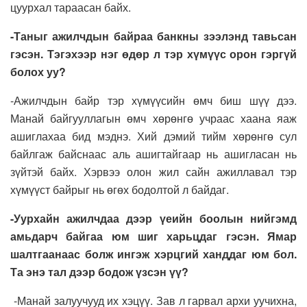
цуурхал тараасан байх.
-Таныг ажилчдын байраа банкны зээлэнд тавьсан
гэсэн. Тэгэхээр нэг өдөр л тэр хүмүүс орон гэргүй
болох уу?
-Ажилчдын байр тэр хүмүүсийн өмч биш шүү дээ.
Манай байгууллагын өмч хөрөнгө учраас хаана яаж
ашиглахаа бид мэднэ. Хий дэмий тийм хөрөнгө сул
байлгаж байснаас аль ашигтайгаар нь ашигласан нь
зүйтэй байх. Хэрвээ олон жил сайн ажиллавал тэр
хүмүүст байрыг нь өгөх бодолтой л байдаг.
-Уурхайн ажилчдаа дээр үеийн боолын нийгэмд
амьдарч байгаа юм шиг харьцдаг гэсэн. Ямар
шалтгаанаас болж ингэж хэрцгий ханддаг юм бол.
Та энэ тал дээр бодож үзсэн үү?
-Манай залуучууд их хэцүү. Зав л гарвал архи уучихна,