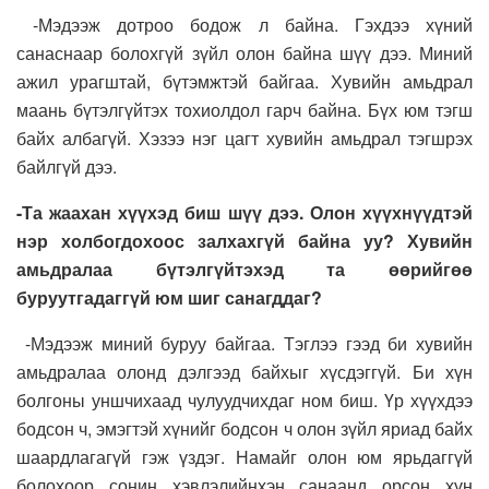
-Мэдээж дотроо бодож л байна. Гэхдээ хүний
санаснаар болохгүй зүйл олон байна шүү дээ. Миний
ажил урагштай, бүтэмжтэй байгаа. Хувийн амьдрал
маань бүтэлгүйтэх тохиолдол гарч байна. Бүх юм тэгш
байх албагүй. Хэзээ нэг цагт хувийн амьдрал тэгшрэх
байлгүй дээ.
-Та жаахан хүүхэд биш шүү дээ. Олон хүүхнүүдтэй
нэр холбогдохоос залхахгүй байна уу? Хувийн
амьдралаа бүтэлгүйтэхэд та өөрийгөө
буруутгадаггүй юм шиг санагддаг?
-Мэдээж миний буруу байгаа. Тэглээ гээд би хувийн
амьдралаа олонд дэлгээд байхыг хүсдэггүй. Би хүн
болгоны уншчихаад чулуудчихдаг ном биш. Үр хүүхдээ
бодсон ч, эмэгтэй хүнийг бодсон ч олон зүйл яриад байх
шаардлагагүй гэж үздэг. Намайг олон юм ярьдаггүй
болохоор сонин хэвлэлийнхэн санаанд орсон хүн