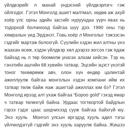
үйлдвэрийг л манай үндэсний үйлдвэрлэгч гэж
ойлгодог. Гэтэл Монголд ашигт малтмал, хөдөө аж ахуй
хоёр улс орны эдийн засгийг нуруундаа үүрч явах нь
тодорхой болчихоод байгаа шүү дээ. 1990 оны тэр
хямралын үед Эрдэнэт, Говь хоёр л Монголыг тэжээсэн
гэдгийг мартаж болохгүй. Сүүлийн хэдэн жил алтны үнэ
жаахан өсөж, хэдэн үйлдвэр хөл дээрээ зогсох гэж ядаж
байхад нь л төр боомилж унагах алхам хийсэн. Тэр нь
гэнэтийн ашгийн 68 хувийн татвар. Эцсийн эцэст үнэтэй
тоног төхөөрөмж авч, олон хүн өндөр цалинтай
ажиллуулж байгаа монголын хэдэн компани ийм их
татвар төлж байж яаж ашигтай ажиллах юм бэ? Гэтэл
Монголд ирээд алт ухаж байгаа “Бороо gold” гэхэд ямар
ч татвар төлөхгүй байна. Урдаас тогтвортой байдлын
гэрээ гэдэг цаас шидчихээд сууж байгаа байхгүй юу.
Энэ хууль Монгол улсын иргэдэд хууль адил тэгш
үйлчилдэггүй гэдгийг энэ хууль харуулж байна. Жишээ