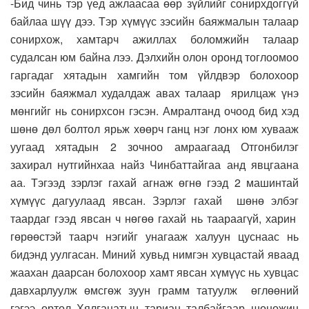
-Бид чинь тэр үед ажлаасаа өөр зүйлийг сонирхдоггүй
байлаа шүү дээ. Тэр хүмүүс зэсийн баяжмалын талаар
сонирхож, хамтарч ажиллах боломжийн талаар
судалсан юм байна лээ. Дэлхийн олон оронд тоглоомоо
гаргадаг хятадын хамгийн том үйлдвэр болохоор
зэсийн баяжмал худалдаж авах талаар ярилцаж үнэ
мөнгийг нь сонирхсон гэсэн. Амралтанд очоод бид хэд
шөнө дөл болтол ярьж хөөрч ганц нэг лонх юм хувааж
уугаад хятадын 2 зочноо амраагаад Отгонбилэг
захирал нутгийнхаа найз Чинбаттайгаа анд явцгаана
аа. Тэгээд зэрлэг гахай агнаж өгнө гээд 2 машинтай
хүмүүс дагуулаад явсан. Зэрлэг гахай шөнө элбэг
таардаг гээд явсан ч нөгөө гахай нь таараагүй, харин
гөрөөстэй таарч нэгийг унагааж халуун цуснаас нь
бидэнд уулгасан. Миний хувьд нимгэн хувцастай яваад
жаахан даарсан болохоор хамт явсан хүмүүс нь хувцас
давхарлуулж өмсгөж зуун грамм татуулж өглөөний
гэгээ ортол Хялганатын тариан талбайгаар шөнөжин