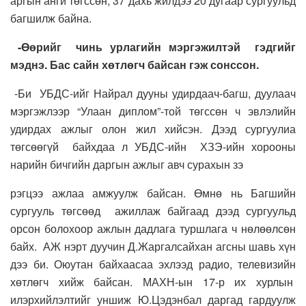
аргын анги төгссөн, 37 дахь жилдээ 20 дугаар сургуульд
багшилж байна.
-Өөрийг чинь урлагийн мэргэжилтэй гэдгийг
мэднэ. Бас сайн хөтлөгч байсан гэж сонссон.
-Би УБДС-ийг Найрал дууны удирдаач-багш, дуулаач
мэргэжлээр “Улаан диплом”-той төгссөн ч эвлэлийн
удирдах ажлыг олон жил хийсэн. Дээд сургуулиа
төгсөөгүй байхдаа л УБДС-ийн ХЗЭ-ийн хорооны
нарийн бичгийн даргын ажлыг авч сурахын зэ
рэгцээ ажлаа амжуулж байсан. Өмнө нь Багшийн
сургууль төгсөөд ажиллаж байгаад дээд сургуульд
орсон болохоор ажлын дадлага туршлага ч нөлөөлсөн
байх. АЖ нэрт дуучин Д.Жаргалсайхан агсны шавь хүн
дээ би. Оюутан байхаасаа эхлээд радио, телевизийн
хөтлөгч хийж байсан. МАХН-ын 17-р их хурлын
илэрхийлэлтийг уншиж Ю.Цэдэнбал даргад гардуулж