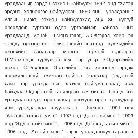
уралдааныг гардан зохион байгуулж 1992 онд “Хатан
эрдэнэ” холбоогоо байгуулсан. 1990 оны уралдааныг
улсын циркт зохион байгуулахад анх 80 бүсгүй
өрсөлдөж зургаан өдөр үргэлжилж байлаа. Энэ
уралдаанд манай Н.Мөнхцэцэг, Э.Одгэрэл хоёр эн
тэнцүү өрсөлдсөн. Гэвч эцсийн шатанд шүүгчидийн
олонхийн саналаар монгол төрхтэй гэдгээрээ
Н.Мөнхцэцэг түрүүлсэн юм. Тэр үеэр Э.Одгэрэлийн
нөхөр С.Энхболд Эвлэлийн Төв хороонд эрдэм
шинжилгээний ажилтан байсан болохоор бидэнтэй
хамт тэр уралдааныг зохион байгуулалцаад явж
байхдаа Одгэрэлтэй танилцсан юм билээ. Тэгээд энэ
уралдаанаа улс орон даяар өрнүүлж орон нутгуудаар
явж уралдаанаа явуулахаар болсон. 1991 онд
“Улаанбаатарын мисс”, 1992 онд “Дарханы мисс”, 1993
онд “Эрдэнэтийн мисс”, 1995 онд “Дорнод талын мисс”,
1996 онд “Алтайн мисс” зэрэг уралдаанууд гараагаа