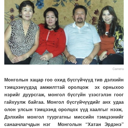
Camera
Монголын хацар гоо охид бүсгүйчүүд тив дэлхийн
тэмцээнүүдэд амжилттай оролцож эх орныхоо
нэрийг дуурсгаж, монгол бүсгүйн үзэсгэлэн гоог
гайхуулж байгаа. Монгол бүсгүйчүүдийг анх удаа
олон улсын тэмцээнд оролцох үүд хаалгыг нээж,
Дэлхийн монгол туургатны миссийн тэмцээнийг
санаачлагчдын нэг Монголын “Хатан Эрдэнэ”