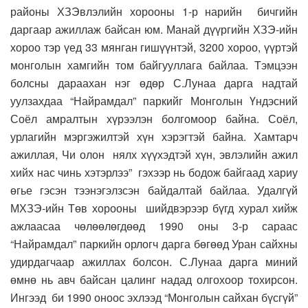
районы ХЗЭвлэлийн хорооны 1-р нарийн бичгийн
даргаар ажиллаж байсан юм. Манай дүүргийн ХЗЭ-ийн
хороо тэр үед 33 мянган гишүүнтэй, 3200 хороо, үүртэй
монголын хамгийн том байгууллага байлаа. Тэмцээн
болсны дараахан нэг өдөр С.Лунаа дарга надтай
уулзахдаа “Найрамдал” паркийг Монголын Үндэсний
Соёл амралтын хүрээлэн болгомоор байна. Соёл,
урлагийн мэргэжилтэй хүн хэрэгтэй байна. Хамтарч
ажиллая, Чи олон нялх хүүхэдтэй хүн, эвлэлийн ажил
хийх нас чинь хэтэрлээ” гэхээр нь бодож байгаад хариу
өгье гэсэн тээнэгэлзсэн байдалтай байлаа. Удалгүй
МХЗЭ-ийн Төв хорооны шийдвэрээр бүгд хурал хийж
ажлаасаа чөлөөлөгдөөд 1990 оны 3-р сараас
“Найрамдал” паркийн орлогч дарга бөгөөд Уран сайхны
удирдагчаар ажиллах болсон. С.Лунаа дарга миний
өмнө нь авч байсан цалинг надад олгохоор тохирсон.
Ингээд би 1990 оноос эхлээд “Монголын сайхан бүсгүй”