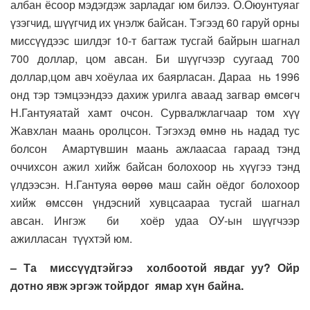
албан ёсоор мэдэгдэж зарладаг юм билээ. О.Оюунтуяаг
үзэгчид, шүүгчид их үнэлж байсан. Тэгээд 60 гаруй орны
миссүүдээс шилдэг 10-т багтаж тусгай байрын шагнал
700 доллар, цом авсан. Би шүүгчээр суугаад 700
доллар,цом авч хоёулаа их баярласан. Дараа нь 1996
онд тэр тэмцээндээ дахиж урилга аваад загвар өмсөгч
Н.Гантуяатай хамт очсон. Сурвалжлагчаар том хүү
Жавхлан маань оролцсон. Тэгэхэд өмнө нь надад тус
болсон Амартүвшин маань ажлаасаа гараад тэнд
оччихсон ажил хийж байсан болохоор нь хүүгээ тэнд
үлдээсэн. Н.Гантуяа өөрөө маш сайн оёдог болохоор
хийж өмссөн үндэсний хувцсаараа тусгай шагнал
авсан. Ингэж би хоёр удаа ОУ-ын шүүгчээр
ажилласан түүхтэй юм.
– Та миссүүдтэйгээ холбоотой явдаг уу? Ойр
дотно явж эргэж тойрдог ямар хүн байна.