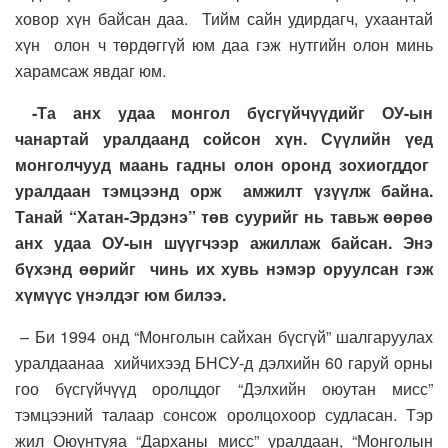
ховор хүн байсан даа. Тийм сайн удирдагч, ухаантай
хүн олон ч төрдөггүй юм даа гэж нутгийн олон минь
харамсаж явдаг юм.
-Та анх удаа монгол бүсгүйчүүдийг ОУ-ын
чанартай уралдаанд сойсон хүн. Сүүлийн үед
монголчууд маань гадны олон оронд зохиогддог
уралдаан тэмцээнд орж амжилт үзүүлж байна.
Танай “Хатан-Эрдэнэ” төв суурийг нь тавьж өөрөө
анх удаа ОУ-ын шүүгчээр ажиллаж байсан. Энэ
бүхэнд өөрийг чинь их хувь нэмэр оруулсан гэж
хүмүүс үнэлдэг юм билээ.
– Би 1994 онд “Монголын сайхан бүсгүй” шалгаруулах
уралдаанаа хийчихээд БНСУ-д дэлхийн 60 гаруй орны
гоо бүсгүйчүүд оролцдог “Дэлхийн оюутан мисс”
тэмцээний талаар сонсож оролцохоор судласан. Тэр
жил Оюунтуяа “Дарханы мисс” уралдаан, “Монголын