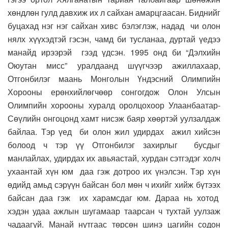
хөндлөн гулд давхиж их л сайхан амарцгаасан. Биднийг
буцахад нэг нэг сайхан хивс бэлэглэж, надад чи олон
нялх хүүхэдтэй гэсэн, чамд би тусланаа, дуртай үедээ
манайд ирээрэй гээд үдсэн. 1995 онд би “Дэлхийн
Оюутан мисс” уралдаанд шүүгчээр ажиллахаар,
Отгонбилэг маань Монголын Үндэсний Олимпийн
Хорооны ерөнхийлөгчөөр сонгогдож Олон Улсын
Олимпийн хорооны хуралд оролцохоор Улаанбаатар-
Сөүлийн онгоцонд хамт нисэж баяр хөөртэй уулзалдаж
байлаа. Тэр үед би олон жил удирдах ажил хийсэн
болоод ч тэр үү Отгонбилэг захирлыг бусдыг
манлайлах, удирдах их авьяастай, хурдан сэтгэдэг холч
ухаантай хүн юм даа гэж дотроо их үнэлсэн. Тэр хүн
өдийд амьд сэрүүн байсан бол мөн ч ихийг хийж бүтээх
байсан даа гэж их харамсдаг юм. Дараа нь хотод
хэдэн удаа ажлын шугамаар таарсан ч тухтай уулзаж
чадаагүй. Манай нутгаас төрсөн шинэ цагийн содон