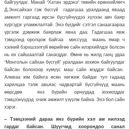
байгуулдаг. Манай “Хатан эрдэнэ” төвийн ерөнхийлөгч
Д.Энхсайхан гэж бүсгүй гадагшаа уралдаанд яваад
амжилт гаргаад ирсэн бүсгүйчүүдээ хүлээн авч баяр
хүргэдэг уламжлалтай. Энэ бүгдийг сэтгэл санаагаараа
үргэлж дэмжиж баярлаж явна даа. Гадагшаа явж
тэмцээнд оролцож байгаа миссүүд маань ямар ч
хэлний бэрхшээлгүй өөрийгөө сайн илэрхийлдэг болсон
нь их сайшаалтай санагддаг. Өмнө нь жилд ганц удаа
“Монголын сайхан бүсгүй” уралдаан зохион байгуулдаг
байсан болохоор хүмүүс маш сайн мэддэг байсан.
Аливаа юм байнга өсөн хөгжиж байдаг тул гадаад
харилцаа тэлж авьяас чадвартай бүсгүйчүүд маань
өөрсдөө янз бүрийн орнуудад зохиогддаг
тэмцээнүүдэд очиж амжилт үзүүлж байна. Энэ бол сайн
хэрэг.
– Тэмцээний дараа янз бүрийн хэл ам нилээд
гардаг байсан. Шүүгчид хоорондоо санал