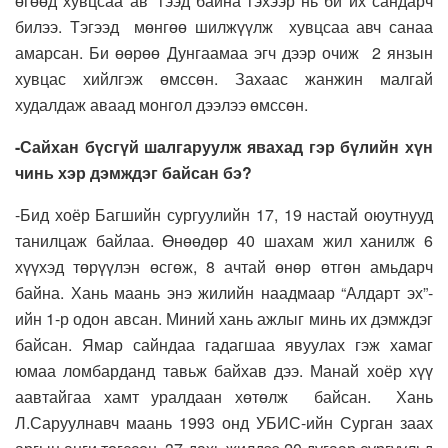
өгөөд хувцсаа ав” гээд байна гэхээр нь би их сандарч
билээ. Тэгээд мөнгөө шилжүүлж хувцсаа авч санаа
амарсан. Би өөрөө Дунгаамаа эгч дээр очиж 2 янзын
хувцас хийлгэж өмссөн. Захаас жанжин малгай
худалдаж аваад монгол дээлээ өмссөн.
-Сайхан бүсгүй шалгаруулж явахад гэр бүлийн хүн
чинь хэр дэмждэг байсан бэ?
-Бид хоёр Багшийн сургуулийн 17, 19 настай оюутнууд
танилцаж байлаа. Өнөөдөр 40 шахам жил ханилж 6
хүүхэд төрүүлэн өсгөж, 8 ачтай өнөр өтгөн амьдарч
байна. Хань маань энэ жилийн наадмаар “Алдарт эх”-
ийн 1-р одон авсан. Миний хань ажлыг минь их дэмждэг
байсан. Ямар сайндаа гадагшаа явуулах гэж хамаг
юмаа ломбарданд тавьж байхав дээ. Манай хоёр хүү
аавтайгаа хамт уралдаан хөтөлж байсан. Хань
Л.Саруулнавч маань 1993 онд УБИС-ийн Сурган заах