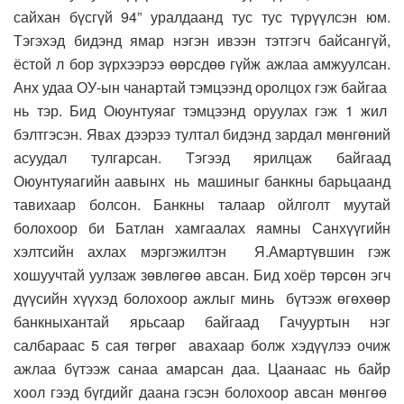
сайхан бүсгүй 94” уралдаанд тус тус түрүүлсэн юм.
Тэгэхэд бидэнд ямар нэгэн ивээн тэтгэгч байсангүй,
ёстой л бор зүрхээрээ өөрсдөө гүйж ажлаа амжуулсан.
Анх удаа ОУ-ын чанартай тэмцээнд оролцох гэж байгаа
нь тэр. Бид Оюунтуяаг тэмцээнд оруулах гэж 1 жил
бэлтгэсэн. Явах дээрээ тултал бидэнд зардал мөнгөний
асуудал тулгарсан. Тэгээд ярилцаж байгаад
Оюунтуяагийн аавынх нь машиныг банкны барьцаанд
тавихаар болсон. Банкны талаар ойлголт муутай
болохоор би Батлан хамгаалах яамны Санхүүгийн
хэлтсийн ахлах мэргэжилтэн Я.Амартүвшин гэж
хошуучтай уулзаж зөвлөгөө авсан. Бид хоёр төрсөн эгч
дүүсийн хүүхэд болохоор ажлыг минь бүтээж өгөхөөр
банкныхантай ярьсаар байгаад Гачууртын нэг
салбараас 5 сая төгрөг авахаар болж хэдүүлээ очиж
ажлаа бүтээж санаа амарсан даа. Цаанаас нь байр
хоол гээд бүгдийг даана гэсэн болохоор авсан мөнгөө