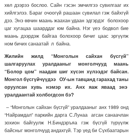
хөл дээрээ бослоо. Сайн гэсэн эмчилгээ сувилгааг их
хийлгэлээ. Бараг очоогүй рашаан сувилал гэж байхгүй
дээ. Энэ өвчин маань жаахан удаан эдгэрдэг болохоор
цаг хугацаа шаарддаг юм байна. Нэг үеэ бодвол бие
маань дээрдэж байгаа болохоор бичиг цаас эргүүлж
ном бичих санаатай л байна.
Жилийн жилд “Монголын сайхан бүсгүй”
шалгаруулах уралдааныг монголчууд маань
“Болор цом” наадам шиг хүсэн хүлээдэг байсан.
Монгол бүсгүйчүүдээ ОУ-ын тавцанд гарахад таны
оруулсан хувь нэмэр их. Анх яаж яваад энэ
уралдаантай холбогдсон бэ?
– “Монголын сайхан бүсгүй” уралдааныг анх 1989 онд
“Найрамдал” паркийн дарга С.Лунаа агсан санаачлан
зохион байгуулж Н.Биндэръяа гэж бүсгүй түрүүлж
байсныг монголчууд андахгүй. Тэр үед би Сүхбаатарын