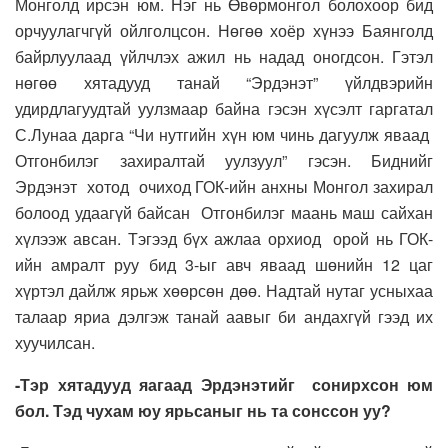
Монголд ирсэн юм. Нэг нь Өвөрмонгол болохоор бид
орчуулагчгүй ойлголцсон. Нөгөө хоёр хүнээ Баянголд
байрлуулаад үйлчлэх ажил нь надад оногдсон. Гэтэл
нөгөө хятадууд танай “Эрдэнэт” үйлдвэрийн
удирдлагуудтай уулзмаар байна гэсэн хүсэлт гаргатал
С.Лунаа дарга “Чи нутгийн хүн юм чинь дагуулж яваад
Отгонбилэг захиралтай уулзуул” гэсэн. Биднийг
Эрдэнэт хотод очиход ГОК-ийн анхны Монгол захирал
болоод удаагүй байсан Отгонбилэг маань маш сайхан
хүлээж авсан. Тэгээд бүх ажлаа орхиод орой нь ГОК-
ийн амралт руу бид 3-ыг авч яваад шөнийн 12 цаг
хүртэл дайлж ярьж хөөрсөн дөө. Надтай нутаг усныхаа
талаар яриа дэлгэж танай аавыг би андахгүй гээд их
хуучилсан.
-Тэр хятадууд яагаад Эрдэнэтийг сонирхсон юм
бол. Тэд чухам юу ярьсаныг нь та сонссон уу?