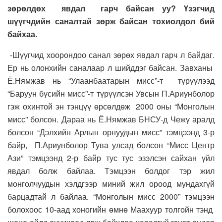
зөрөлдөх явдал гарч байсан уу? Үзэгчид
шүүгчдийн саналтай зөрж байсан тохиолдол бий
байхаа.
-Шүүгчид хоорондоо санал зөрөх явдал гарч л байдаг.
Ер нь олонхийн саналаар л шийддэг байсан. Завханы
Ё.Нямжав нь “Улаанбаатарын мисс”-т түрүүлээд
“Баруун бүсийн мисс”-т түрүүлсэн Увсын П.Ариунболор
гэж охинтой эн тэнцүү өрсөлдөж 2000 оны “Монголын
мисс” болсон. Дараа нь Ё.Нямжав БНСУ-д Чежү аралд
болсон “Дэлхийн Арлын орнуудын мисс” тэмцээнд 3-р
байр, П.Ариунболор Тува улсад болсон “Мисс Центр
Ази” тэмцээнд 2-р байр тус тус эзэлсэн сайхан үйл
явдал болж байлаа. Тэмцээн болдог тэр жил
монголчуудын хэлдгээр миний жил ороод мундахгүй
барцадтай л байлаа. “Монголын мисс 2000” тэмцээн
болохоос 10-аад хоногийн өмнө Маахуур толгойн тэнд