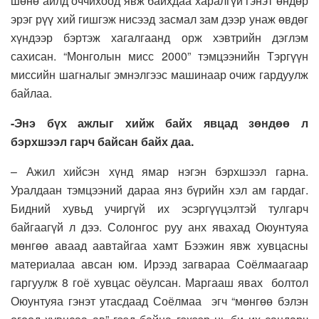
шөнө айлд оччихоод явж байхдаа харалгүй гэнэт өндөр
эрэг рүү хий гишгэж нисээд засмал зам дээр унаж өвдөг
хүндээр бэртэж хагалгаанд орж хэвтрийн дэглэм
сахисан. “Монголын мисс 2000” тэмцээнийн Тэргүүн
миссийн шагналыг эмнэлгээс машинаар очиж гардуулж
байлаа.
-Энэ бүх ажлыг хийж байх явцад зөндөө л
бэрхшээл гарч байсан байх даа.
– Ажил хийсэн хүнд ямар нэгэн бэрхшээл гарна.
Уралдаан тэмцээний дараа янз бүрийн хэл ам гардаг.
Бидний хувьд учиргүй их эсэргүүцэлтэй тулгарч
байгаагүй л дээ. Солонгос руу анх явахад Оюунтуяа
мөнгөө аваад аавтайгаа хамт Бээжин явж хувцасны
материалаа авсан юм. Ирээд загвараа Соёлмаагаар
гаргуулж 8 гоё хувцас оёулсан. Маргааш явах болтол
Оюунтуяа гэнэт утасдаад Соёлмаа эгч “мөнгөө бэлэн