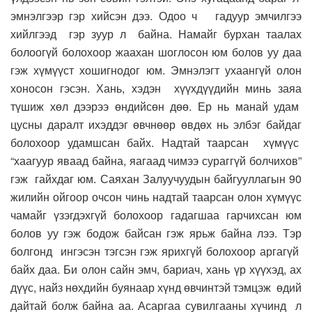
эмнэлгээр гэр хийсэн дээ. Одоо ч гадуур эмчилгээ
хийлгээд гэр зуур л байна. Намайг бурхан таалах
болоогүй болохоор жаахан шоглосон юм болов уу даа
гэж хүмүүст хошигнодог юм. Эмнэлэгт ухаангүй олон
хоносон гэсэн. Хань, хэдэн хүүхдүүдийн минь заяа
түшиж хөл дээрээ өндийсөн дөө. Ер нь манай удам
цусны даралт ихэддэг өвчнөөр өвдөх нь элбэг байдаг
болохоор удамшсан байх. Надтай таарсан хүмүүс
“хаагуур яваад байна, яагаад чимээ сураггүй болчихов”
гэж гайхдаг юм. Саяхан Залуучуудын байгууллагын 90
жилийн ойгоор очсон чинь надтай таарсан олон хүмүүс
чамайг үзэгдэхгүй болохоор гадагшаа гарчихсан юм
болов уу гэж бодож байсан гэж ярьж байна лээ. Тэр
болгонд ингэсэн тэгсэн гэж ярихгүй болохоор аргагүй
байх даа. Би олон сайн эмч, бариач, хань үр хүүхэд, ах
дүүс, найз нөхдийн буянаар хүнд өвчинтэй тэмцэж өдий
дайтай болж байна аа. Асаргаа сувилгааны хүчинд л