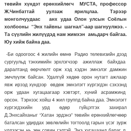
төвийн хүндэт ерөнхийлөгч МУСТА, профессор
Ж.Чинбаттай уулзаж ярилцлаа. Тэрээр
монголчуудаас анх удаа Олон улсын Соёлын
холбооны “Энх тайвны шагнал”-аар шагнуулжээ.
-
Та сүүлийн жилүүдэд нам жимхэн амьдарч байгаа.
Юу хийж байна даа.
-Би одоогоос 4 жилийн өмнө Радио телевизийн дээд
сургуульд тэнхимийн эрхлэгчээр ажиллаж байхдаа
даралтанд өөрчлөлт орж хэд хэдэн эмнэлэг дамжин
эмчлүүлж байсан. Удалгүй хөдөө орон нутагт ажлаар
явж ирээд хүндээр өвдөж эмнэлэгт хүргэгдэн сэхээнд
орж удаан хугацаагаар хэвтэрт, хүний асрамжинд
орсон. Тэрнээс хойш 4 жил группд байна даа. Эмнэлэгт
хүргэгдэхийн урд өдөр гүйцэтгэх захирал
Д.Энхсайханыг “Хатан эрдэнэ” төвийн ерөнхийлөгчөөр
баталсан удирдах зөвлөлийн тогтоолд гарын үсэг зурж
үлдээсэн нь зөн совин гэлтэй. Энэ хугацаанд бараг л