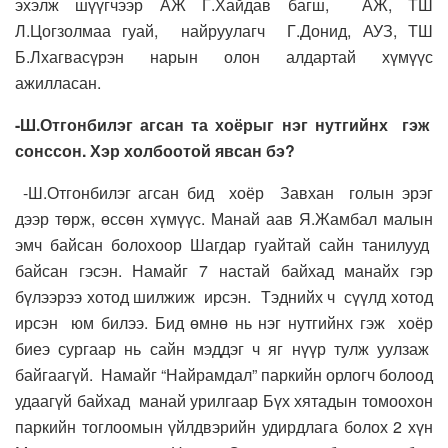
эхэлж шүүгчээр АЖ Г.Хайдав багш, АЖ, ТШ
Л.Цогзолмаа гуай, найруулагч Г.Донид, АУЗ, ТШ
Б.Лхагвасүрэн нарын олон алдартай хүмүүс
ажилласан.
-Ш.Отгонбилэг агсан та хоёрыг нэг нутгийнх гэж
сонссон. Хэр холбоотой явсан бэ?
-Ш.Отгонбилэг агсан бид хоёр Завхан голын эрэг
дээр төрж, өссөн хүмүүс. Манай аав Я.Жамбал малын
эмч байсан болохоор Шагдар гуайтай сайн танилууд
байсан гэсэн. Намайг 7 настай байхад манайх гэр
бүлээрээ хотод шилжиж ирсэн. Тэднийх ч сүүлд хотод
ирсэн юм билээ. Бид өмнө нь нэг нутгийнх гэж хоёр
биеэ сургаар нь сайн мэддэг ч яг нүүр тулж уулзаж
байгаагүй. Намайг “Найрамдал” паркийн орлогч болоод
удаагүй байхад манай урилгаар Бүх хятадын томоохон
паркийн тоглоомын үйлдвэрийн удирдлага болох 2 хүн