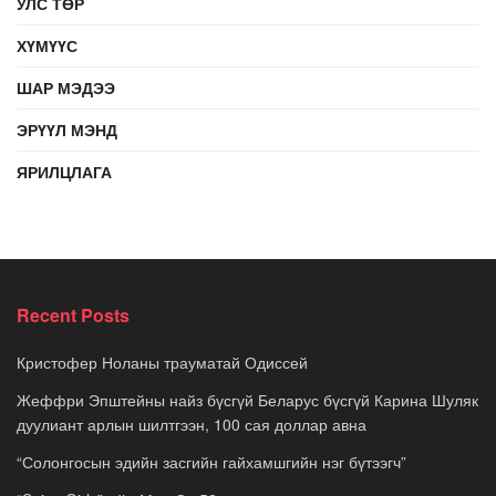
УЛС ТӨР
ХҮМҮҮС
ШАР МЭДЭЭ
ЭРҮҮЛ МЭНД
ЯРИЛЦЛАГА
Recent Posts
Кристофер Ноланы трауматай Одиссей
Жеффри Эпштейны найз бүсгүй Беларус бүсгүй Карина Шуляк
дуулиант арлын шилтгээн, 100 сая доллар авна
“Солонгосын эдийн засгийн гайхамшгийн нэг бүтээгч”