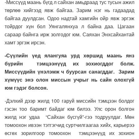
-Миссүүд маань бүгд л сайхан амьдраад тус тусын ажил
төрлөө хийгээд явж байгаа. Зарим нэг нь гадаадад
байгаа дуулдсан. Одоо надтай хамгийн ойр явж эргэж
тойрдог хүн бол Уянгалянхуа л байна даа. Цагаан
сараар байнга ирж золгодог юм. Саяхан Энхсайхантай
хамт эргэж ирсэн.
-Сүүлийн үед ялангуяа урд хөршид маань янз
бүрийн тэмцээнүүд их зохиогддог болж.
Миссүүдийн үнэлэмж ч буурсан санагддаг. Зарим
хүмүүс энэ олон миссын учрыг нь сайн олохгүй
юм гэдэг болсон.
-Дэлхий дээр жилд 100 гаруй миссийн тэмцээн болдог
гэсэн тоо баримт байдаг юм билээ. Улс орон болгон
жилд нэг удаа “Сайхан бүсгүй”-гээ тодруулдаг. Мөн
томоохон ивээн тэтгэгчид суртчилгаагаа хийх, карьерээ
өсгөх зорилгоор томоохон тэмцээнүүд их зохион