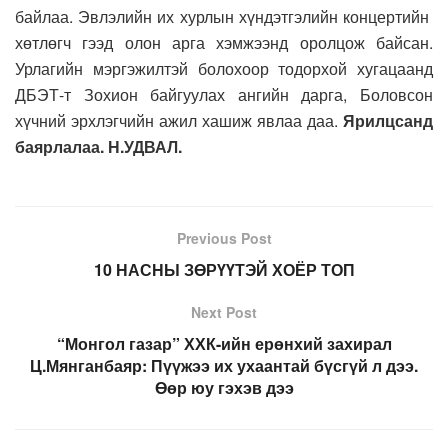
байлаа. Эвлэлийн их хурлын хүндэтгэлийн концертийн
хөтлөгч гээд олон арга хэмжээнд оролцож байсан.
Урлагийн мэргэжилтэй болохоор тодорхой хугацаанд
ДБЭТ-т Зохион байгуулах ангийн дарга, Боловсон
хүчний эрхлэгчийн ажил хашиж явлаа даа.
Ярилцсанд
баярлалаа. Н.УДВАЛ.
Previous Post
10 НАСНЫ ЗӨРҮҮТЭЙ ХОЁР ТОП
Next Post
“Монгол газар” ХХК-ийн ерөнхий захирал
Ц.Мянганбаяр: Пүүжээ их ухаантай бүсгүй л дээ.
Өөр юу гэхэв дээ