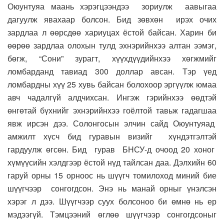
Оюунтуяа маань хэрэгцээндээ зориулж аавыгаа
дагуулж явахаар болсон. Бид зөвхөн ирэх очих
зардлаа л өөрсдөө хариуцах ёстой байсан. Харин би
өөрөө зардлаа олохын тулд эхнэрийнхээ алтан ээмэг,
бөгж, “Сони” зурагт, хүүхдүүдийнхээ хөгжмийг
ломбарданд тавиад 300 доллар авсан. Тэр үед
ломбардны хүү 25 хувь байсан болохоор эргүүлж юмаа
авч чадалгүй алдчихсан. Ингэж гэрийнхээ өөдтэй
өнгөтай бүхнийг эхнэрийнхээ гоёлтой тавьж гадагшаа
явж ирсэн дээ. Солонгосын элчин сайд Оюунтуяад
амжилт хүсч бид гуравын визийг хүндэтгэлтэй
гардуулж өгсөн. Бид гурав БНСУ-д очоод 20 хоног
хүмүүсийн хэлдгээр ёстой нүд тайлсан даа. Дэлхийн 60
гаруй орны 15 орноос нь шүүгч томилоход миний бие
шүүгчээр сонгогдсон. Энэ нь манай орныг үнэлсэн
хэрэг л дээ. Шүүгчээр суух болсоноо би өмнө нь ер
мэдээгүй. Тэмцээний өглөө шүүгчээр сонгогдсоныг