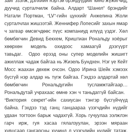
зайг эзэлж, дэлхийн нэртэй брэндүүдийг кино жүжигчид,
дуучид сурталчилж байна. Алдарт “Шанел” брэндийг
Натали Портман, “LV”-гийн цүнхийг Анжелина Жоли
сурталчлах жишээтэй. Женнифер Лопесийг захын ямар
ч загвар өмсөгчдөөс пүүс компаниуд илүүд үздэг. Хөл
бөмбөгчин Девид Бекхем, Криштиан Рональду хоёрыг
хөөрхөн модель охидоос хамаагүй дээгүүрт
тавьдаг. Одоо ерээд оны супер моделийн жишигт
ажиллаж чадаж байгаа нь Жизель Бундхен. Нэг үе Кейт
Мосс жаахан дөхөж очсон. Одоо Ирина Шейк хэмээх
бүсгүй нэр алдар нь түгж байгаа. Гэхдээ алдартай хөл
бөмбөгчин Рональдугийн тусламжтайгаар…
Рональдутай учрахаас өмнө хэн ч таньдаггүй байсан.
“Виктория секрет”-ийн сахиусан тэнгэр бүсгүйчүүд
байна. Гэхдээ тэд ганц ганцаараа үзэгчдийн нүдийг
удаан тогтоон барьж чадахгүй. Хорь гучуулаа ээлжлэн
гарч ирж, гуя хасаа гялалзуулан, эрээн мяраан
хувцсаар гангарсны хүчинд л үзэгчдийн нүдийг татаж,