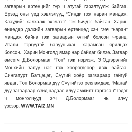
загварын ертөнцийг түр ч атугай гэрэлтүүлж байгаа.
Ерээд оны үед хэвлэлүүд “Синди гэж наран мандаж,
Клаудийг халхалж эхэллээ” гэж бичдэг байсан. Харин
өнөөдөр дэлхийн загварын ертөнцөд хэн гээч “наран”
мандаж байна гэж загварын өлгий болсон Франц,
Итали тэргүүтэй барууныхан харамсан ярилцах
болсон. Харин Монголд ямар нар байдаг билээ. Загвар
өмсөгч Д.Болормааг “Топ” гэж нэрлэж, Э.Одгэрэлийг
Мөнхийн залуу нас гэж хөөрөгдсөөр явж байгаа.
Сингапурт Батцэцэг, Сүүгий хоёр загвараар гайгүй
явдаг. Топ Болормаа дүү Сүүгийгээ рекламдаж, “Манай
дүү загвараар Азид надаас илүү амжилт гаргасан” гэдэг
ч монголчууд эгч Д.Болормааг нь илүү
үзсээр.
WWW.TAIZ.MN