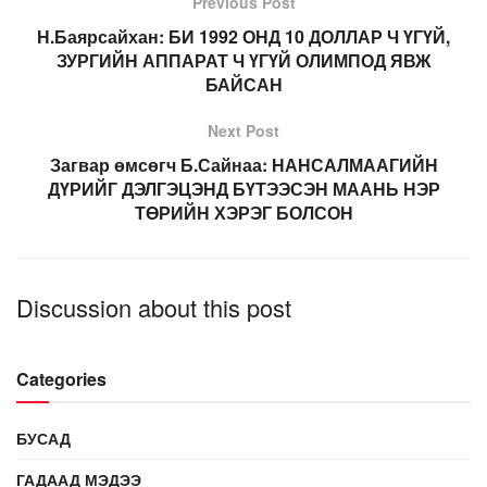
Previous Post
Н.Баярсайхан: БИ 1992 ОНД 10 ДОЛЛАР Ч ҮГҮЙ,
ЗУРГИЙН АППАРАТ Ч ҮГҮЙ ОЛИМПОД ЯВЖ
БАЙСАН
Next Post
Загвар өмсөгч Б.Сайнаа: НАНСАЛМААГИЙН
ДҮРИЙГ ДЭЛГЭЦЭНД БҮТЭЭСЭН МААНЬ НЭР
ТӨРИЙН ХЭРЭГ БОЛСОН
Discussion about this post
Categories
БУСАД
ГАДААД МЭДЭЭ