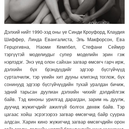
Дэлхий нийт 1990-ээд оны үе Синди Кроуфорд, Клаудия
Шиффер, Линда Евангалиста, Эль Макфорсон, Ева
Герцогивна, Наоми Кемпбел, Стефани Сеймур
тэргүүтэй моделиудыг супер моделийн эрин гэж
нэрлэдэг. Энэ үед олон сайхан загвар өмсөгч гарч ирж,
дэлхийн бүх брэндүүдийг эдгээр бүсгүйчүүд
сурталчилж, тэр үеийн хит дууны клипэнд тоглож, бүх
сонинууд эдгээр бүсгүйчүүдийн тухай уралдан бичиж,
эдний тарьсан дуулиан дэлхийн чихийг дэлдийлгэж
байв. Тэд киноны урилгад дарагдан, зарим нь дуулж,
дуучид жүжигчдийг ажилгүй болгох дөхөж байв. Тэр
цагаас хойш эсрэгээрээ загвар өмсөгчид байр сууриа
алдсан. Харин кино жүжигчид загвар өмсөгчдийн орон