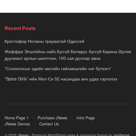
Recent Posts
Кристофер Ноланы трауматай Одиссей
Жеффри Эпштейны найз бүсгүй Беларус бүсгүй Карина Шуляк
дуулиант арлын шилтгээн, 100 сая доллар авна
“Солонгосын эдийн засгийн гайхамшгийн нэг бүтээгч”
“Spice Girls”-ийн Мел Си 52 насандаа анх удаа гэрлэлээ
Home Page 1
Purchase JNews
Intro Page
JNews Demos
Contact Us
© 2026
JNews
- Premium WordPress news & magazine theme by
Jegtheme
.