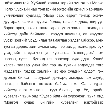
гайхамшигтай. Хубилай хааны төрийн зүтгэлтэн Марко
Поло “Зурхайч нар тэнгэрийн эрхэсийн орчил, харилцан
үйлчлэлийг судлаад “Ямар cap, өдөрт тэнгэр эхэлж
дуугарах, салхи шуурга болох, газар хөдлөх, ширүүн
бороо орох, өвчин тахал гарах, үхэл зовлон тохиолдох
хийгээд дайн байлдаан, хэрүүл шуугиан, ов явуулга
үүсэх зэргийг урьдчилан таамаглан хэлдэг байжээ. Мөн
тусгай дөрвөлжин хүснэгтэнд тэр жилд тохиолдох бүх
үзэгдлийг тэмдэглэн уг хүснэгтээ “календарь” гэж
нэрлэн, хүссэн бүхэнд нэг зоосоор худалддаг. Хэний
хэлсэн таавар үнэн бол тэр нь тухайн эрдэмдээ төгс
мэддэгтэй гэгдэж хамгийн их нэр хүндийг олдог” гэж
дурдан бичсэн нь зурхай дэлгэрч, амьдрал аж ахуйд
нэвтэрч байсныг нотолж байгаа юм. Юань гүрэн
хийгээд өвөг Монголын түүх бичлэг, төрт ёс, төрийн
хүрээлэнг 1264 онд “Судар бичгийн хүрээлэн”, 1271 онд
“Монгол судар бичгийн хүрээлэн” нэртэйгээр