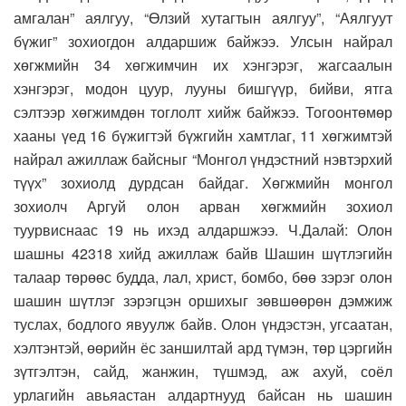
амгалан” аялгуу, “Өлзий хутагтын аялгуу”, “Аялгуут
бүжиг” зохиогдон алдаршиж байжээ. Улсын найрал
хөгжмийн 34 хөгжимчин их хэнгэрэг, жагсаалын
хэнгэрэг, модон цуур, лууны бишгүүр, бийви, ятга
сэлтээр хөгжимдөн тоглолт хийж байжээ. Тогоонтөмөр
хааны үед 16 бүжигтэй бүжгийн хамтлаг, 11 хөгжимтэй
найрал ажиллаж байсныг “Монгол үндэстний нэвтэрхий
түүх” зохиолд дурдсан байдаг. Хөгжмийн монгол
зохиолч Аргуй олон арван хөгжмийн зохиол
туурвиснаас 19 нь ихэд алдаршжээ. Ч.Далай: Олон
шашны 42318 хийд ажиллаж байв Шашин шүтлэгийн
талаар төрөөс будда, лал, христ, бомбо, бөө зэрэг олон
шашин шүтлэг зэрэгцэн оршихыг зөвшөөрөн дэмжиж
туслах, бодлого явуулж байв. Олон үндэстэн, угсаатан,
хэлтэнтэй, өөрийн ёс заншилтай ард түмэн, төр цэргийн
зүтгэлтэн, сайд, жанжин, түшмэд, аж ахуй, соёл
урлагийн авьяастан алдартнууд байсан нь шашин