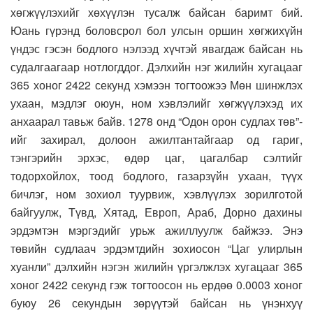
хөгжүүлэхийг хөхүүлэн тусалж байсан баримт бий.
Юань гүрэнд боловсрол бол улсын оршин хөгжихүйн
үндэс гэсэн бодлого нэлээд хүчтэй явагдаж байсан нь
судалгаагаар нотлогддог. Дэлхийн нэг жилийн хугацааг
365 хоног 2422 секунд хэмээн тогтоожээ Мөн шинжлэх
ухаан, мэдлэг оюун, ном хэвлэлийг хөгжүүлэхэд их
анхаарал тавьж байв. 1278 онд “Одон орон судлах төв”-
ийг захирал, долоон ажилтантайгаар од гариг,
тэнгэрийн эрхэс, өдөр цаг, цагалбар сэлтийг
тодорхойлох, тоод бодлого, газарзүйн ухаан, түүх
бичлэг, ном зохиол туурвиж, хэвлүүлэх зорилготой
байгуулж, Түвд, Хятад, Европ, Араб, Дорно дахины
эрдэмтэн мэргэдийг урьж ажиллуулж байжээ. Энэ
төвийн судлаач эрдэмтдийн зохиосон “Цаг улирлын
хуанли” дэлхийн нэгэн жилийн үргэлжлэх хугацааг 365
хоног 2422 секунд гэж тогтоосон нь ердөө 0.0003 хоног
буюу 26 секундын зөрүүтэй байсан нь үнэнхуү