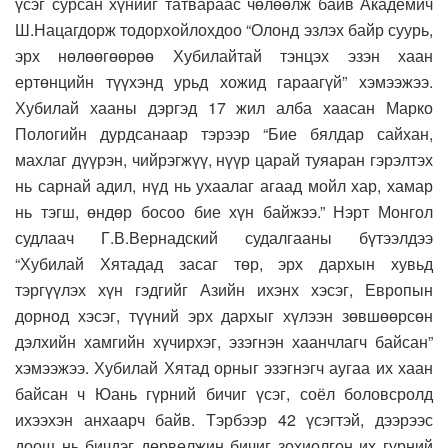
үсэг сурсан хүнийг татвараас чөлөөлж байв Академич
Ш.Нацагдорж тодорхойлохдоо “Олонд эзлэх байр суурь,
эрх нөлөөгөөрөө Хубилайтай тэнцэх эзэн хаан
ертөнцийн түүхэнд урьд хожид гараагүй” хэмээжээ.
Хубилай хааны дэргэд 17 жил алба хаасан Марко
Пологийн дурдсанаар тэрээр “Бие бялдар сайхан,
махлаг дүүрэн, чийрэгжүү, нүүр царай туяаран гэрэлтэх
нь сарнай адил, нүд нь ухаалаг агаад мойл хар, хамар
нь тэгш, өндөр босоо бие хүн байжээ.” Нэрт Монгол
судлаач Г.В.Вернадский судалгааны бүтээлдээ
“Хубилай Хятадад засаг төр, эрх дархын хувьд
тэргүүлэх хүн гэдгийг Азийн ихэнх хэсэг, Европын
дорнод хэсэг, түүний эрх дархыг хүлээн зөвшөөрсөн
дэлхийн хамгийн хүчирхэг, эзэгнэн хаанчлагч байсан”
хэмээжээ. Хубилай Хятад орныг эзэгнэгч аугаа их хаан
байсан ч Юань гүрний бичиг үсэг, соёл боловсролд
ихээхэн анхаарч байв. Тэрбээр 42 үсэгтэй, дээрээс
доош нь бичдэг дөрвөлжин бичиг зохиолгон их гүрний