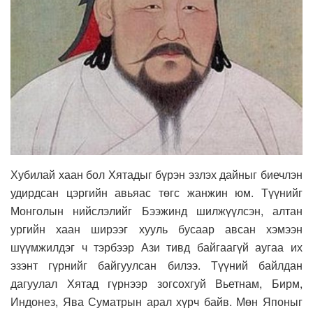
Хубилай хаан бол Хятадыг бүрэн эзлэх дайныг биечлэн
удирдсан цэргийн авьяас төгс жанжин юм. Түүнийг
Монголын нийслэлийг Бээжинд шилжүүлсэн, алтан
ургийн хаан ширээг хууль бусаар авсан хэмээн
шүүмжилдэг ч тэрбээр Ази тивд байгаагүй аугаа их
эзэнт гүрнийг байгуулсан билээ. Түүний байлдан
дагуулал Хятад гүрнээр зогсохгуй Вьетнам, Бирм,
Индонез, Ява Суматрын арал хүрч байв. Мөн Японыг