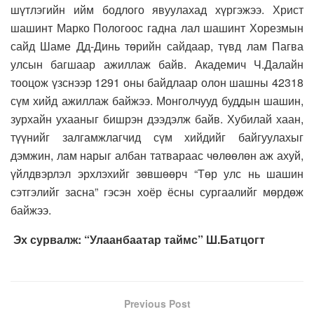
шүтлэгийн ийм бодлого явуулахад хүргэжээ. Христ
шашинт Марко Пологоос гадна лал шашинт Хорезмын
сайд Шаме Дд-Динь төрийн сайдаар, түвд лам Пагва
улсын багшаар ажиллаж байв. Академич Ч.Далайн
тооцож үзснээр 1291 оны байдлаар олон шашны 42318
сүм хийд ажиллаж байжээ. Монголчууд буддын шашин,
зурхайн ухааныг бишрэн дээдэлж байв. Хубилай хаан,
түүнийг залгамжлагчид сүм хийдийг байгуулахыг
дэмжин, лам нарыг албан татвараас чөлөөлөн аж ахуй,
үйлдвэрлэл эрхлэхийг зөвшөөрч “Төр улс нь шашин
сэтгэлийг засна” гэсэн хоёр ёсны сургаалийг мөрдөж
байжээ.
Эх сурвалж: “Улаанбаатар таймс” Ш.Батцогт
Previous Post