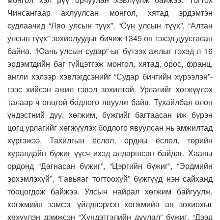
Чинсангаар ахлуулсан монгол, хятад эрдэмтэн
судлаачид “Ляо улсын түүх”, “Сүн улсын түүх”, “Алтан
улсын түүх” зохиолуудыг бичиж 1345 он гэхэд дуусгасан
байна. “Юань улсын судар”-ыг бүтээх ажлыг гэхэд л 16
эрдэмтдийн баг гүйцэтгэж монгол, хятад, орос, франц,
англи хэлээр хэвлэгдсэнийг “Судар бичгийн хүрээлэн”-
гээс хийсэн ажил гэвэл зохилтой. Урлагийг хөгжүүлэх
талаар ч онцгой бодлого явуулж байв. Тухайлбал олон
үндэстний дуу, хөгжим, бүжгийг багтаасан иж бүрэн
цогц урлагийг хөгжүүлэх бодлого явуулсан нь амжилтад
хүргэжээ. Тахилгын ёслол, ордны ёслол, төрийн
хуралдайн бүжиг үүсч ихэд алдаршсан байдаг. Хааны
ордонд “Дагнасан бүжиг”, “Цэргийн бүжиг”, “Эрдмийн
эрхэмлэхүй”, “Гавьяаг тогтоохуй” бүжгүүд нэн сайханд
тооцогдож байжээ. Улсын найрал хөгжим байгуулж,
хөгжмийн зэмсэг үйлдвэрлэн хөгжмийн ая зохиохыг
хөхүүлэн дэмжсэн “Хүндэтгэлийн дуулал” бүжиг, “Дээд