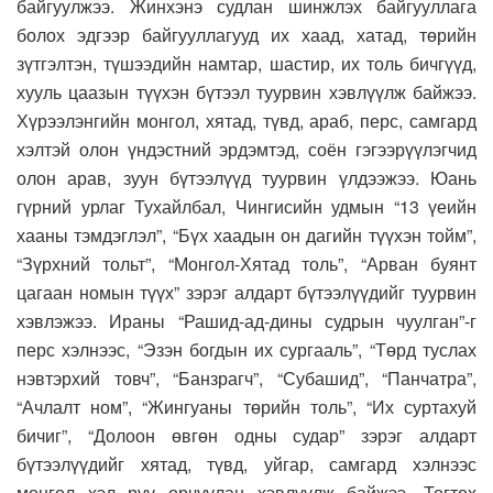
байгуулжээ. Жинхэнэ судлан шинжлэх байгууллага
болох эдгээр байгууллагууд их хаад, хатад, төрийн
зүтгэлтэн, түшээдийн намтар, шастир, их толь бичгүүд,
хууль цаазын түүхэн бүтээл туурвин хэвлүүлж байжээ.
Хүрээлэнгийн монгол, хятад, түвд, араб, перс, самгард
хэлтэй олон үндэстний эрдэмтэд, соён гэгээрүүлэгчид
олон арав, зуун бүтээлүүд туурвин үлдээжээ. Юань
гүрний урлаг Тухайлбал, Чингисийн удмын “13 үеийн
хааны тэмдэглэл”, “Бүх хаадын он дагийн түүхэн тойм”,
“Зүрхний тольт”, “Монгол-Хятад толь”, “Арван буянт
цагаан номын түүх” зэрэг алдарт бүтээлүүдийг туурвин
хэвлэжээ. Ираны “Рашид-ад-дины судрын чуулган”-г
перс хэлнээс, “Эзэн богдын их сургааль”, “Төрд туслах
нэвтэрхий товч”, “Банзрагч”, “Субашид”, “Панчатра”,
“Ачлалт ном”, “Жингуаны төрийн толь”, “Их суртахуй
бичиг”, “Долоон өвгөн одны судар” зэрэг алдарт
бүтээлүүдийг хятад, түвд, уйгар, самгард хэлнээс
монгол хэл рүү орчуулан хэвлүүлж байжээ. Тогтох