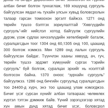
албан бичиг болгон тунхаглаж, 169 хошуунд сургууль
байгуулсан явдал нь тухайн улсын хувьд боловсролын
талаар гарсан томоохон эргэлт байжээ. 1271 онд
төрийн түшээ бэлтгэх зориулалттай “Хөвгүүдийн
сургууль”-ийг нийслэл хотод байгуулж сургуулийн
дүрэм, үзэж судлах хичээлүүдийн хөтөлбөрийг баталж,
суралцагсдын тоог 1304 онд 60,1305 онд 100, цаашид
300 болгож нэмжээ. Мөн 1289 онд лалын сургууль
байгуулсан байдаг. Түүнчлэн хааны хөвүүд, ач, гуч,
төрийн түшээ эрдэмт хүмүүнийг сургах “гэрийн
сургууль” буй болгож, суралцах эрхийг нь нээлттэй
болгосон байна. 1370 оноос “зурхайн сургууль”
байгуулжээ. 1286 онд бичгийн сургуульд суралцагсдын
тоо 24400-д хүрч, энэ тоо цаашид улам нэмэгджээ.
Бичиг үсэг сурсан хүнийг албан татвараас чөлөөлөх
хүртэл тэтгэн дэмжиж байв. Үүний зэрэгцээгээр хятад
хүн амын дунд хятад бичиг үсэг, боловсрол