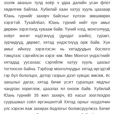
эзэлж авахын тулд хоёр ч удаа далайн усан флот
хөдөлгөж байлаа. Хубилай хаан хатуу хууль цаазаар
Юань гүрнийг захирч байсныг хүлээн зөвшөөрөх
хэрэгтэй. Тухайлбал, Юань гүрний нийт хун амыг
дөрвөн зэрэглэлд хувааж байв. Үүний нэгд, монголчууд,
хоёрт өнгөт нүдтэнүүд (дундат азийн), гуравт,
зүрчидүүд, дөрөвт, хятад үндэстнүүд орж байв. Хүн
амыг ийнхүү зэрэглэсэн нь хятадуудын бослого
тэмцлээс сэргийлсэн хэрэг юм. Мөн Монгол үндэстнийг
хятадад уусахаас сэргийлж хатуу хууль цаазыг
тогтоосон байна. Тэрбээр монголчуудыг хятад иргэдтэй
гэр бүл бололцох, дотор газрын дээл хувцас өмсөж, ёс
заншлыг дагах, хятад бичиг үсэгт суралцах явдлыг
чандлан хориглож, цаазлах ял оноож байв. Хубилай
Юань гүрнийг 35 жил захирч, 83 насыг зооглохдоо
суурьшмал соёл иргэншилтэй Хятад орныг нүүдэлчин
улс хэрхэн яаж захирах бодлогыг боловсруулжээ. Бичиг