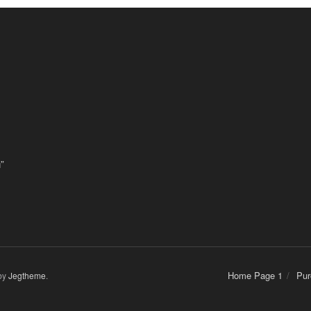
”
Home Page 1
Pur
by
Jegtheme
.