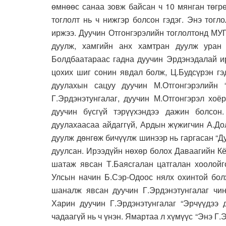
өмнөөс санаа зовж байсан ч 10 мянган төгр
тоглолт нь ч нижгэр болсон гэдэг. Энэ тогл
иржээ. Дуучин Отгонгэрэлийн тоглолтонд МУ
дуулж, хамгийн анх хамтран дуулж уран
Болдбаатараас гадна дуучин Эрдэнэдалай ир
цохих шиг сонин явдал болж, Ц.Будсүрэн гэ
дуулахын сацуу дуучин М.Отгонгэрэлийн 
Г.Эрдэнэтунгалаг, дуучин М.Отгонгэрэл хоё
дуучин бүсгүй тэрүүхэндээ дажин болсон
дуулахаасаа айдаггүй, Ардын жүжигчин А.До
дуулж дөнгөж бичүүлж шинээр нь гаргасан “Ду
дуулсан. Ирээдүйн нөхөр болох Даваагийн К
шатаж явсан Т.Баясгалан цатгалан хоолойг
Улсын начин Б.Сэр-Одоос нялх охинтой болж
шаналж явсан дуучин Г.Эрдэнэтунгалаг чин
Харин дуучин Г.Эрдэнэтунгалаг “Эрчүүдээ д
чадаагүй нь ч үнэн. Ямартаа л хүмүүс “Энэ Г