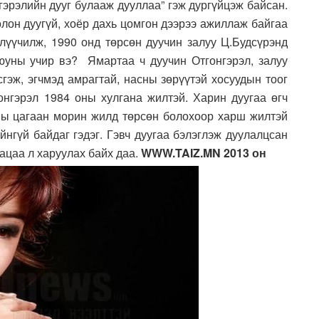
гэрэлийн дууг булааж дууллаа” гэж дургүйцэж байсан.
олон дуугүй, хоёр дахь цомгон дээрээ ажиллаж байгаа
илүүчилж, 1990 онд төрсөн дуучин залуу Ц.Будсүрэнд
 юуны учир вэ? Ямартаа ч дуучин Отгонгэрэл, залуу
гэж, эгчмэд амрагтай, насны зөрүүтэй хосуудын тоог
онгэрэл 1984 оны хулгана жилтэй. Харин дуугаа өгч
ны цагаан морин жилд төрсөн болохоор харш жилтэй
йнгүй байдаг гэдэг. Гэвч дуугаа бэлэглэж дуулалцсан
гацаа л харуулах байх даа.
WWW.TAIZ.MN 2013 он