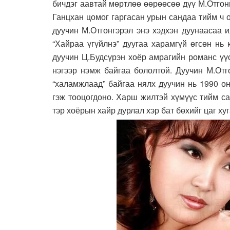
бичдэг аавтай мөртлөө өөрөөсөө дүү М.Отгон
Ганцхан цомог гаргасан урын сандаа тийм ч 
дуучин М.Отгонгэрэл энэ хэдхэн дуунаасаа 
“Хайраа үгүйлнэ” дуугаа харамгүй өгсөн нь
дуучин Ц.Будсүрэн хоёр амрагийн романс үүс
нэгээр нэмж байгаа бололтой. Дуучин М.Отг
“халамжлаад” байгаа нялх дуучин нь 1990 о
гэж тооцогдоно. Харш жилтэй хүмүүс тийм са
тэр хоёрын хайр дурлал хэр бат бөхийг цаг ху