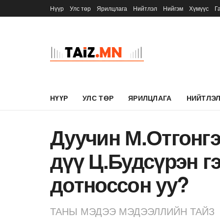
Нүүр
Улс төр
Ярилцлага
Нийтлэл
Нийгэм
Хүмүүс
Г
НҮҮР
УЛС ТӨР
ЯРИЛЦЛАГА
НИЙТЛЭ
Дуучин М.Отгонг
дүү Ц.Будсүрэн г
дотноссон уу?
ТАНЫ МЭДЭЭ МЭДЭЭЛЛИЙН ТАЙЗ