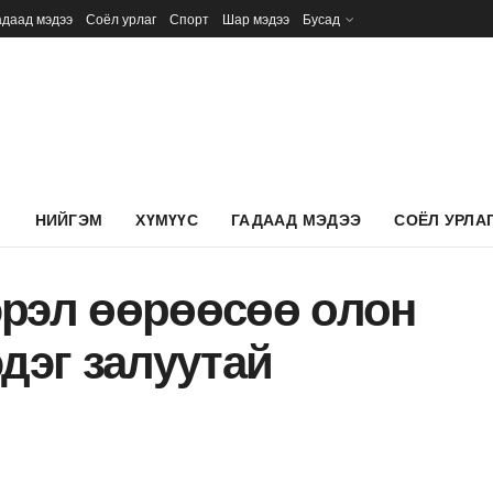
адаад мэдээ
Соёл урлаг
Спорт
Шар мэдээ
Бусад
Л
НИЙГЭМ
ХҮМҮҮС
ГАДААД МЭДЭЭ
СОЁЛ УРЛА
эрэл өөрөөсөө олон
эдэг залуутай