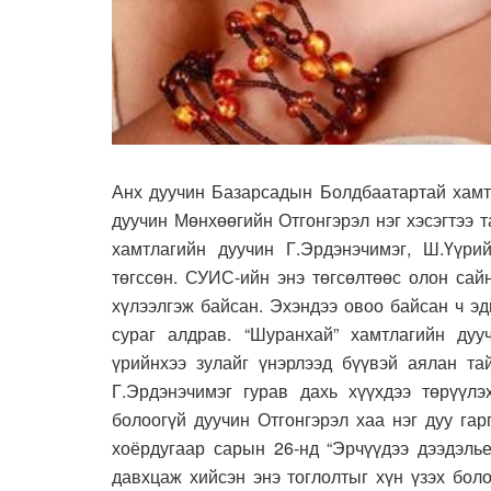
Анх дуучин Базарсадын Болдбаатартай хамтр
дуучин Мөнхөөгийн Отгонгэрэл нэг хэсэгтээ т
хамтлагийн дуучин Г.Эрдэнэчимэг, Ш.Үүр
төгссөн. СУИС-ийн энэ төгсөлтөөс олон сай
хүлээлгэж байсан. Эхэндээ овоо байсан ч эд
сураг алдрав. “Шуранхай” хамтлагийн дуу
үрийнхээ зулайг үнэрлээд бүүвэй аялан та
Г.Эрдэнэчимэг гурав дахь хүүхдээ төрүүлэ
болоогүй дуучин Отгонгэрэл хаа нэг дуу га
хоёрдугаар сарын 26-нд “Эрчүүдээ дээдэлье
давхцаж хийсэн энэ тоглолтыг хүн үзэх бол