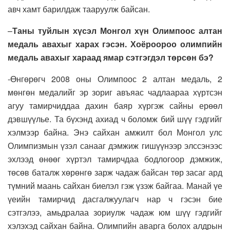
авч хамт барилдаж тааруулж байсан.
–
Таны туйлын хүсэл Монгол хүн Олимпоос алтан
медаль авахыг харах гэсэн. Хоёроороо олимпийн
медаль авахыг хараад ямар сэтгэгдэл төрсөн бэ?
-Өнгөрөгч 2008 оны Олимпоос 2 алтан медаль, 2
мөнгөн медалийг эр зориг авъяас чадлаараа хүртсэн
агуу тамирчиддаа дахин баяр хүргэж сайны ерөөл
дэвшүүлье. Та бүхэнд ахиад ч боломж бий шүү гэдгийг
хэлмээр байна. Энэ сайхан амжилт бол Монгол улс
Олимпизмын үзэл санааг дэмжиж гишүүнээр элссэнээс
эхлээд өнөөг хүртэл тамирчдаа бодлогоор дэмжиж,
төсөв баталж хөрөнгө зарж чадаж байсан төр засаг ард
түмний маань сайхан биелэл гэж үзэж байгаа. Манай үе
үеийн тамирчид дасгалжуулагч нар ч гэсэн бие
сэтгэлээ, амьдралаа зориулж чадаж юм шүү гэдгийг
хэлэхэд сайхан байна. Олимпийн аварга болох алдрын