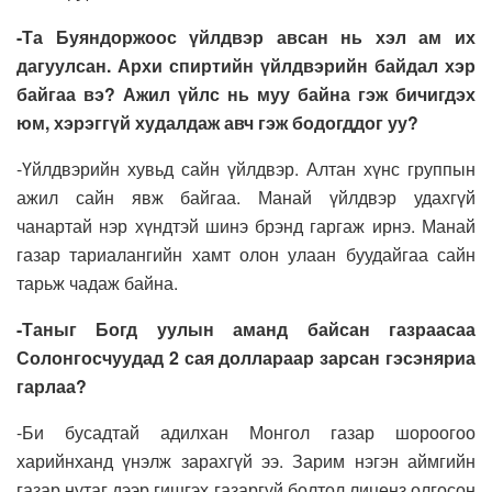
-Та Буяндоржоос үйлдвэр авсан нь хэл ам их
дагуулсан. Архи спиртийн үйлдвэрийн байдал хэр
байгаа вэ? Ажил үйлс нь муу байна гэж бичигдэх
юм, хэрэггүй худалдаж авч гэж бодогддог уу?
-Үйлдвэрийн хувьд сайн үйлдвэр. Алтан хүнс группын
ажил сайн явж байгаа. Манай үйлдвэр удахгүй
чанартай нэр хүндтэй шинэ брэнд гаргаж ирнэ. Манай
газар тариалангийн хамт олон улаан буудайгаа сайн
тарьж чадаж байна.
-Таныг Богд уулын аманд байсан газраасаа
Солонгосчуудад 2 сая доллараар зарсан гэсэняриа
гарлаа?
-Би бусадтай адилхан Монгол газар шороогоо
харийнханд үнэлж зарахгүй ээ. Зарим нэгэн аймгийн
газар нутаг дээр гишгэх газаргүй болтол лиценз олгосон