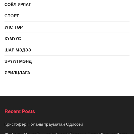
СОЁЛ УРЛАГ
СПОРТ
УЛС ТӨР
ХҮМҮҮС
ШАР МЭДЭЭ
ЭРҮҮЛ МЭНД
ЯРИЛЦЛАГА
Recent Posts
Кристофер Ноланы трауматай Одиссей