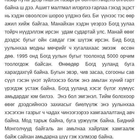
байна ш дээ. Ашигт малтмал илэрлээ гарлаа гэхэд эцэст
нь хэдэн овоолсон шороо үлдэнэ биз. Би үүнээс тэс өөр
ажил хийж байгаа. Манайхан хэдэн үеэрээ Богд уулаа
тойрч нүүдэллэж ирсэн удам судартай улс. Манай өвөг
дээдэс бугыг ойн савдаг гэж шүтэж ирсэн. Бид Богд
уулынхаа модны мөчрийг ч хугалахаас эмээж өссөн
дөө. 1995 онд Богд уулын бугыг тоолоход 5000 орчим
тоологдож байсан. Өнөөдөр Богд ууланд буга
харагдахгүй байна. Бугын эвэр, чив засаа, согооны сав
сүүл гэсэн үнэт зүйлээсээ болж энэ амьтан хүний гарт
үрэгдэж устаж байна. Богд ууланд хэсэг бүлэг хүмүүс
амьдардаг юм билээ. Энэ бол эмгэнэл. Тийм болохоор
өвөг дээдсийнхээ захиасыг биелүүлж энэ уулынхаа
хэсэгхэн газрыг ч чадах чинээгээрээ хамгаалалтанд авч
байна. Мод тарьж байна, буга үржүүлж байна. Бидний
Монголчууд байгаль ан амьтнаа хайрлаж хамгаалж
байж сайхан амьдарна шүү гэж хэлмээр байна.