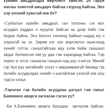
хувийн амьдралдаа өөрчлөлт хийсэн, 20 гаруй
насны охинтой амьдарч байгаа гэгдээд байгаа. Энэ
хэр үнэний хувьтай юм бэ?
-Сүхбатын хувийн амьдрал, гал тогооны гэх мэт
асуудал наддаа л нууцлаг байсан нь дээр байх гэж
бодож байна. Энэ бүхнээ тоочоод байвал надад юу ч
үлдэхгүй нь ээ. Зарим нэг хүн мэргэжлээ ашиглаад
хүнийг гүтгэх, санаатайгаар муу хэлж байж таашаал
авдаг болчихсон юм уу даа гэж харагдаад байгаа. Тэр
хорон үг атгаг санаагаа ганцхан над руу л илгээ. Миний
гэр бүл рүү өнгийхийг хэзээ ч зөвшөөрөхгүй бөгөөд гэр
бүлийн асуудалдаа хэнийг ч шагайлгаж үзээгүй юм шүү
гэдгээ хэлье.
-Тэрчлэн гэр бүлийн асуудлаа цэгцэл гэж таныг
Баянмөнх аварга загнасан гэсэн үү?
-Би Х.Баянмөнх аварга багшдаа загнуулж байсан.