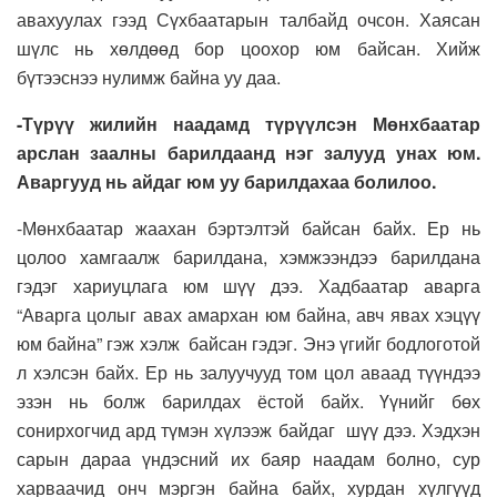
авахуулах гээд Сүхбаатарын талбайд очсон. Хаясан
шүлс нь хөлдөөд бор цоохор юм байсан. Хийж
бүтээснээ нулимж байна уу даа.
-Түрүү жилийн наадамд түрүүлсэн Мөнхбаатар
арслан заалны барилдаанд нэг залууд унах юм.
Аваргууд нь айдаг юм уу барилдахаа болилоо.
-Мөнхбаатар жаахан бэртэлтэй байсан байх. Ер нь
цолоо хамгаалж барилдана, хэмжээндээ барилдана
гэдэг хариуцлага юм шүү дээ. Хадбаатар аварга
“Аварга цолыг авах амархан юм байна, авч явах хэцүү
юм байна” гэж хэлж байсан гэдэг. Энэ үгийг бодлоготой
л хэлсэн байх. Ер нь залуучууд том цол аваад түүндээ
эзэн нь болж барилдах ёстой байх. Үүнийг бөх
сонирхогчид ард түмэн хүлээж байдаг шүү дээ. Хэдхэн
сарын дараа үндэсний их баяр наадам болно, сур
харваачид онч мэргэн байна байх, хурдан хүлгүүд