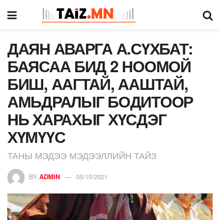
ДАЯН АВАРГА А.СҮХБАТ:
БАЯСАА БИД 2 НООМОЙ
БИШ, ААГТАЙ, ААШТАЙ,
АМЬДРАЛЫГ БОДИТООР
НЬ ХАРАХЫГ ХҮСДЭГ
ХҮМҮҮС
ТАНЫ МЭДЭЭ МЭДЭЭЛЛИЙН ТАЙЗ
BY
ADMIN
05/10/2021