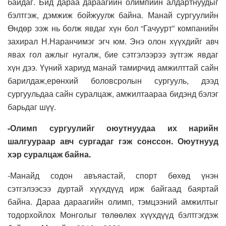
байдаг. Бид дараа дараагийн олимпийн алдартнуудыг
бэлтгэж, дэмжиж бойжуулж байна. Манай сургуулийн
Өндөр ээж нь болж явдаг хүн бол “Гачуурт” компанийн
захирал Н.Наранчимэг эгч юм. Энэ олон хүүхдийг авч
явах гол ажлыг нугалж, бие сэтгэлээрээ зүтгэж явдаг
хүн дээ. Үүний хариуд манай тамирчид амжилттай сайн
барилдаж,ерөнхий боловсролын сургууль, дээд
сургуульдаа сайн суралцаж, амжилтаараа бидэнд бэлэг
барьдаг шүү.
-Олимп сургуулийг оюутнуудаа их нарийн
шалгуураар авч сургадаг гэж сонссон. Оюутнууд
хэр суралцаж байна.
-Манайд содон авъяастай, спорт бөхөд үнэн
сэтгэлээсээ дуртай хүүхдүүд ирж байгаад баяртай
байна. Дараа дараагийн олимп, тэмцээний амжилтыг
тодорхойлох Монголыг төлөөлөх хүүхдүүд бэлтгэгдэж