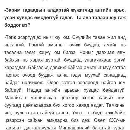
-Зарим гадаадын алдартай жүжигчид ангийн арьс,
үсэн хувцас өмсдөггүй гэдэг. Та энэ талаар юу гэж
боддог вэ?
-Тэгж эсэргүүцэх нь ч юу юм. Сүүлийн таван жил анд
явсангүй. Гэмгүй амьтныг очиж буудна, амийг нь
тасална гэдэг хэцүү юм билээ. Чоныг давхиад явж
байхыг нь харах дуртай, буудаад унагачихаар эвгүй
харагддаг. Байгальд давхиж байгаа амьтныг муу сэтгэл
гаргаж очоод буудаж ална гэдэг муухай санагдаад
байдаг болчихож. Одоо сэтгэл зөөлрөөд байгаа юм
байлгүй. Надад ангийн арьсан хувцас байдаггүй.
Манайхан машиныхаа цонхоор хогоо хаячих юм,
суугаад цайлахаараа бүх хогоо хаяад явдаг. Тамхины
иш, шүлсээ хаа сайгүй хаяна. Үүнээсээ бид салж байж
цэвэрхэн сайхан амьдарна биз дээ. Өвөл ОХУ-ын
гавъяат дасгалжуулагч Миндашвилий багштай зураг