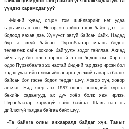
гайхаж цочирдож ганц сайхан үг ч хэлж чадаагүй. Та
үүндээ харамсдаг уу?
-Миний хувьд огцом том шийдвэрийг нэг удаа
гаргачихсан хүн. Өнгөрсөн хойно тэгэх байж дээ гэж
бодоод яахав дээ. Хүмүүст эвгүй байсан байх. Надад
бүр ч эвгүй байсан. Пүрэвбаатар маань бодож
төлөвлөж сайн зохион байгуулж зодог тайллаа. Ахиад
ийм агуу бөх олон төрөөсэй л гэж бодох юм. Хэрвээ
одоо Пүрэвбаатар 20 настай бидний гар дээр ирсэн бол
хэдэн удаагийн олимпийн аварга, дэлхийн аварга болох
байсан бол гэсэн бодол төрдөг шүү. Ховор хүн, ховор
авъяас. Бид хоёр анх 1987 оноос өнөөдрийг хүртэл
бөхийн садангууд, ах дүү хоёр болж явж ирлээ.
Пүрэвбаатар хариагүй сайн байгаа. Шавь нар нь
дийлэхгүй талдаа байгаа байх шүү.
-Та байнга олны анхааралд байдаг хүн. Таныг