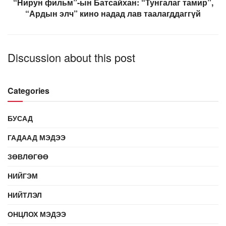
“Нирун фильм”-ын Батсайхан: “Тунгалаг тамир”,
“Ардын элч” кино надад лав таалагддаггүй
Discussion about this post
Categories
БУСАД
ГАДААД МЭДЭЭ
ЗӨВЛӨГӨӨ
НИЙГЭМ
НИЙТЛЭЛ
ОНЦЛОХ МЭДЭЭ