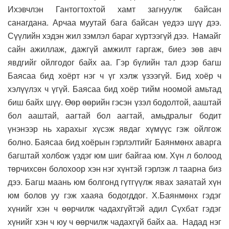
Ихэвчлэн Гантогтохтой хамт загнуулж байсан
санагдана. Арчаа муутай бага байсан үедээ шүү дээ.
Сүүлийн хэдэн жил зэмлэл бараг хүртээгүй дээ. Намайг
сайн ажиллаж, дажгүй амжилт гаргаж, биеэ зөв авч
явдгийг ойлгодог байх аа. Гэр бүлийн тал дээр багш
Баясаа бид хоёрт нэг ч үг хэлж үзээгүй. Бид хоёр ч
хэлүүлэх ч үгүй. Баясаа бид хоёр тийм ноомой амьтад
биш байх шүү. Өөр өөрийн гэсэн үзэл бодолтой, ааштай
бол ааштай, аагтай бол аагтай, амьдралыг бодит
үнэнээр нь харахыг хүсэж явдаг хүмүүс гэж ойлгож
болно. Баясаа бид хоёрын гэрлэлтийг Баянмөнх аварга
багштай холбож үздэг юм шиг байгаа юм. Хүн л болоод
төрчихсөн болохоор хэн нэг хүнтэй гэрлэж л таарна биз
дээ. Багш маань юм болгонд гүтгүүлж явах заяатай хүн
юм болов уу гэж хааяа бодогддог. Х.Баянмөнх гэдэг
хүнийг хэн ч өөрчилж чадахгүйтэй адил Сүхбат гэдэг
хүнийг хэн ч юу ч өөрчилж чадахгүй байх аа. Надад нэг