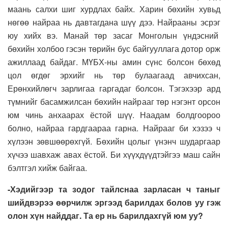
маань салхи шиг хурдлах байх. Харин бөхийн хувьд
нөгөө найраа нь давтагдана шүү дээ. Найрааны эсрэг
юу хийх вэ. Манай төр засаг Монголын үндэсний
бөхийн холбоо гэсэн төрийн бус байгууллага дотор орж
ажиллаад байдаг. МҮБХ-ны амин сүнс болсон бөхөд
цол өгдөг эрхийг нь төр булаагаад авчихсан,
Ерөнхийлөгч зарлигаа гаргадаг болсон. Тэгэхээр ард
түмнийг басамжилсан бөхийн найрааг төр нэгэнт орсон
юм чинь анхаарах ёстой шүү. Наадам болдгоороо
болно, найраа гардгаараа гарна. Найрааг би хэзээ ч
хүлээн зөвшөөрөхгүй. Бөхийн цолыг үнэнч шударгаар
хүчээ шавхаж авах ёстой. Би хүүхдүүдтэйгээ маш сайн
бэлтгэл хийж байгаа.
-Хэдийгээр та зодог тайлснаа зарласан ч таныг
шийдвэрээ өөрчилж эргээд барилдах болов уу гэж
олон хүн найддаг. Та ер нь барилдахгүй юм уу?