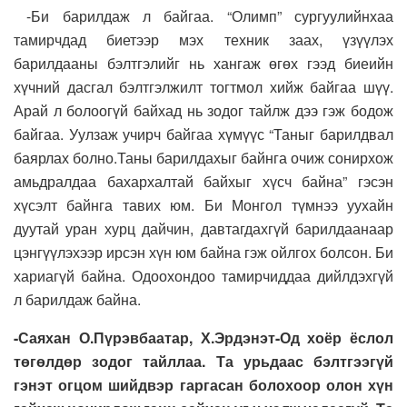
-Би барилдаж л байгаа. “Олимп” сургуулийнхаа
тамирчдад биетээр мэх техник заах, үзүүлэх
барилдааны бэлтгэлийг нь хангаж өгөх гээд биеийн
хүчний дасгал бэлтгэлжилт тогтмол хийж байгаа шүү.
Арай л болоогүй байхад нь зодог тайлж дээ гэж бодож
байгаа. Уулзаж учирч байгаа хүмүүс “Таныг барилдвал
баярлах болно.Таны барилдахыг байнга очиж сонирхож
амьдралдаа бахархалтай байхыг хүсч байна” гэсэн
хүсэлт байнга тавих юм. Би Монгол түмнээ уухайн
дуутай уран хурц дайчин, давтагдахгүй барилдаанаар
цэнгүүлэхээр ирсэн хүн юм байна гэж ойлгох болсон. Би
хариагүй байна. Одоохондоо тамирчиддаа дийлдэхгүй
л барилдаж байна.
-Саяхан О.Пүрэвбаатар, Х.Эрдэнэт-Од хоёр ёслол
төгөлдөр зодог тайллаа. Та урьдаас бэлтгээгүй
гэнэт огцом шийдвэр гаргасан болохоор олон хүн