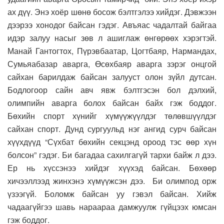
ах дүү. Энэ хоёр шөнө босож бэлтгэлээ хийдэг. Дэвжээн
дээрээ хонодог байсан гэдэг. Авъяас чадалтай байгаа
идэр залуу насыг зөв л ашиглаж өнгөрөөх хэрэгтэй.
Манай Гантогтох, Пүрэвбаатар, Цогтбаяр, Нармандах,
Сумьяабазар аварга, Өсөхбаяр аварга зэрэг онцгой
сайхан барилдаж байсан залууст олон зүйл дутсан.
Бодлогоор сайн авч явж бэлтгэсэн бол дэлхий,
олимпийн аварга болох байсан байх гэж боддог.
Бөхийн спорт хүнийг хүмүүжүүлдэг төлөвшүүлдэг
сайхан спорт. Дунд сургуульд нэг ангид сурч байсан
хүүхдүүд “Сүхбат бөхийн секцэнд ороод тэс өөр хүн
болсон” гэдэг. Би багадаа сахилгагүй тархи байж л дээ.
Ер нь хүссэнээ хийдэг хүүхэд байсан. Бөхөөр
хичээллээд жинхэнэ хүмүүжсэн дээ. Би олимпод орж
үзээгүй. Боломж байсан уу гэвэл байсан. Хийж
чадаагүйгээ шавь нараараа дамжуулж гүйцээх юмсан
гэж боддог.