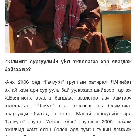
-“Олимп” сургуулийн үйл ажиллагаа хэр явагдаж
байгаа вэ?
-Анх 2006 онд “Гачуурт” группын захирал Л.Чинбат
ахтай хамтарч сургууль байгуулахаар шийдвэр гаргаж
Х.Баянмөнх аварга багшаас зөвлөгөө авч хамтарч
ажилласан. “Олимп” гэж нэрлэсэн нь Олимпийн
аваргуудыг билэгдсэн хэрэг. Манай сургуулийн ард
“Гачуурт” групп, “Алтан хүнс” группын 2000 шахам
ажилчид хамт олон болон ард түмэн түшин дэмжиж