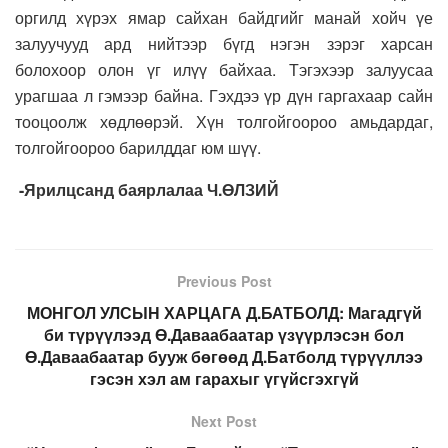
оргилд хүрэх ямар сайхан байдгийг манай хойч үе
залуучууд ард нийтээр бүгд нэгэн зэрэг харсан
болохоор олон үг илүү байхаа. Тэгэхээр залуусаа
урагшаа л гэмээр байна. Гэхдээ үр дүн гаргахаар сайн
тооцоолж хөдлөөрэй. Хүн толгойгоороо амьдардаг,
толгойгоороо барилддаг юм шүү.
-Ярилцсанд баярлалаа Ч.ӨЛЗИЙ
Previous Post
МОНГОЛ УЛСЫН ХАРЦАГА Д.БАТБОЛД: Магадгүй
би түрүүлээд Ө.Даваабаатар үзүүрлэсэн бол
Ө.Даваабаатар бууж бөгөөд Д.Батболд түрүүллээ
гэсэн хэл ам гарахыг үгүйсгэхгүй
Next Post