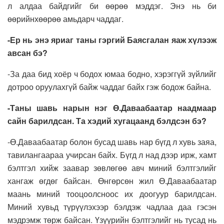
л алдаа байдгийг би өөрөө мэддэг. Энэ нь би
өөрийнхөөрөө амьдарч чаддаг.
-Ер нь энэ яриаг таны гэргий Баясгалан яаж хүлээж
авсан бэ?
-За даа бид хоёр ч бодох юмаа бодно, хэрэггүй зүйлийг
дотроо оруулахгүй байж чаддаг байх гэж бодож байна.
-Таны шавь нарын нэг Ө.Даваабаатар наадмаар
сайн барилдсан. Та хэдий хугацаанд бэлдсэн бэ?
-Ө.Даваабаатар болон бусад шавь нар бүгд л хувь заяа,
тавилангаараа учирсан байх. Бүгд л над дээр ирж, хамт
бэлтгэл хийж заавар зөвлөгөө авч миний бэлтгэлийг
хангаж өгдөг байсан. Өнгөрсөн жил Ө.Даваабаатар
маань миний тооцоолсноос их доогуур барилдсан.
Миний хувьд түрүүлэхээр бэлдэж чадлаа даа гэсэн
мэдрэмж төрж байсан. Үзүүрийн бэлтгэлийг нь тусад нь