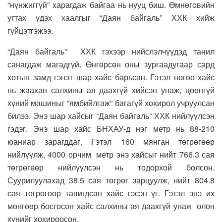
“нүнжиггүй” харагдаж байгаа нь нууц биш. Өмнөговийн
угтах үдэх хаалгыг “Даян байгаль” ХХК хийж
гүйцэтгэжээ.
“Даян байгаль” ХХК гэхээр нийслэлчүүдэд танил
санагдаж магадгүй. Өнгөрсөн оны зургаадугаар сард
хотын замд гэнэт шар хайс барьсан. Гэтэл нөгөө хайс
нь жаахан салхины ая даахгүй хийсэн унаж, цөөнгүй
хүний машиныг “ямбийлгаж” багагүй хохирол учруулсан
билээ. Энэ шар хайсыг “Даян байгаль” ХХК нийлүүлсэн
гэдэг. Энэ шар хайс БНХАУ-д нэг метр нь 88-210
юаниар зарагддаг. Гэтэл 160 мянган төгрөгөөр
нийлүүлж, 4000 орчим метр энэ хайсыг нийт 766.3 сая
төгрөгөөр нийлүүлсэн нь тодорхой болсон.
Суурилуулахад 38.5 сая төгрөг зарцуулж, нийт 804.8
сая төгрөгөөр тавигдсан хайс гэсэн үг. Гэтэл энэ их
мөнгөөр босгосон хайс салхины ая даахгүй унаж олон
хүнийг хохироосон.