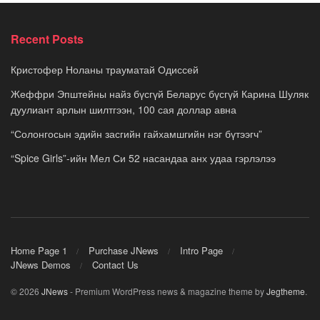
Recent Posts
Кристофер Ноланы трауматай Одиссей
Жеффри Эпштейны найз бүсгүй Беларус бүсгүй Карина Шуляк
дуулиант арлын шилтгээн, 100 сая доллар авна
“Солонгосын эдийн засгийн гайхамшгийн нэг бүтээгч”
“Spice Girls”-ийн Мел Си 52 насандаа анх удаа гэрлэлээ
Home Page 1
Purchase JNews
Intro Page
JNews Demos
Contact Us
© 2026
JNews
- Premium WordPress news & magazine theme by
Jegtheme
.