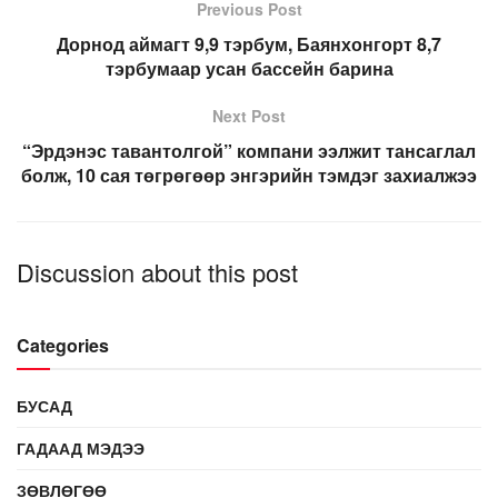
Previous Post
Дорнод аймагт 9,9 тэрбум, Баянхонгорт 8,7
тэрбумаар усан бассейн барина
Next Post
“Эрдэнэс тавантолгой” компани ээлжит тансаглал
болж, 10 сая төгрөгөөр энгэрийн тэмдэг захиалжээ
Discussion about this post
Categories
БУСАД
ГАДААД МЭДЭЭ
ЗӨВЛӨГӨӨ