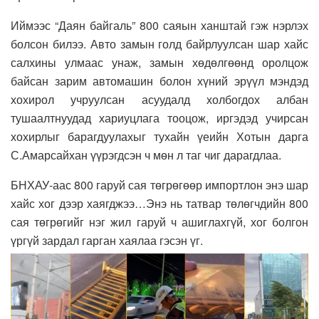
Иймээс “Даян байгаль” 800 саяын ханштай гэж нэрлэх
болсон билээ. Авто замын голд байрлуулсан шар хайс
салхины улмаас унаж, замын хөдөлгөөнд оролцож
байсан зарим автомашин болон хүний эрүүл мэндэд
хохирол учруулсан асуудалд холбогдох албан
тушаалтнуудад хариуцлага тооцож, иргэдэд учирсан
хохирлыг барагдуулахыг тухайн үеийн Хотын дарга
С.Амарсайхан үүрэгдсэн ч мөн л таг чиг дарагдлаа.
БНХАУ-аас 800 гаруй сая төгрөгөөр импортлон энэ шар
хайс хог дээр хаягджээ…Энэ нь татвар төлөгчдийн 800
сая төгрөгийг нэг жил гаруй ч ашиглахгүй, хог болгон
үргүй зардал гарган хаялаа гэсэн үг.