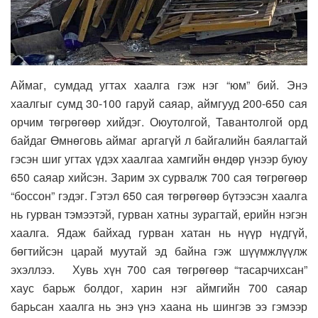
Аймаг, сумдад угтах хаалга гэж нэг “юм” бий. Энэ
хаалгыг сумд 30-100 гаруй саяар, аймгууд 200-650 сая
орчим төгрөгөөр хийдэг. Оюутолгой, Тавантолгой орд
байдаг Өмнөговь аймаг аргагүй л байгалийн баялагтай
гэсэн шиг угтах үдэх хаалгаа хамгийн өндөр үнээр буюу
650 саяар хийсэн. Зарим эх сурвалж 700 сая төгрөгөөр
“боссон” гэдэг. Гэтэл 650 сая төгрөгөөр бүтээсэн хаалга
нь гурван тэмээтэй, гурван хатны зурагтай, ерийн нэгэн
хаалга. Ядаж байхад гурван хатан нь нүүр нүдгүй,
бөгтийсэн царай муутай эд байна гэж шүүмжлүүлж
эхэллээ. Хувь хүн 700 сая төгрөгөөр “тасарчихсан”
хаус барьж болдог, харин нэг аймгийн 700 саяар
барьсан хаалга нь энэ үнэ хаана нь шингэв ээ гэмээр