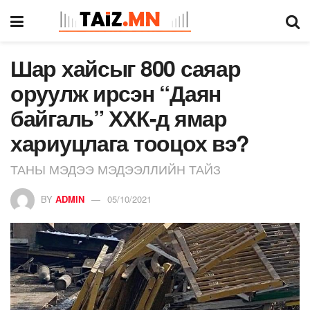
Шар хайсыг 800 саяар
оруулж ирсэн “Даян
байгаль” ХХК-д ямар
хариуцлага тооцох вэ?
ТАНЫ МЭДЭЭ МЭДЭЭЛЛИЙН ТАЙЗ
BY
ADMIN
05/10/2021