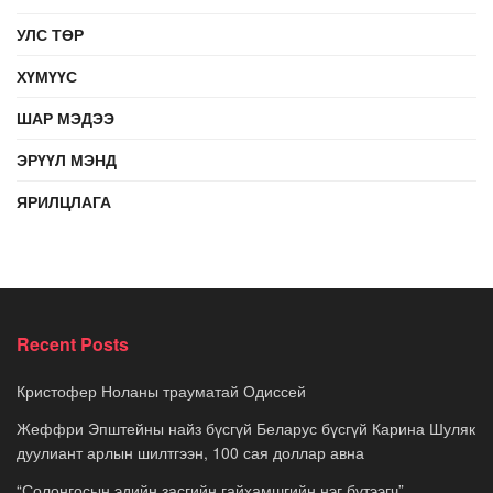
УЛС ТӨР
ХҮМҮҮС
ШАР МЭДЭЭ
ЭРҮҮЛ МЭНД
ЯРИЛЦЛАГА
Recent Posts
Кристофер Ноланы трауматай Одиссей
Жеффри Эпштейны найз бүсгүй Беларус бүсгүй Карина Шуляк
дуулиант арлын шилтгээн, 100 сая доллар авна
“Солонгосын эдийн засгийн гайхамшгийн нэг бүтээгч”