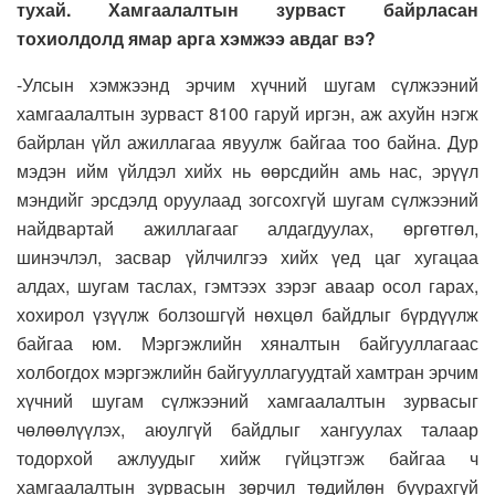
тухай. Хамгаалалтын зурваст байрласан
тохиолдолд ямар арга хэмжээ авдаг вэ?
-Улсын хэмжээнд эрчим хүчний шугам сүлжээний
хамгаалалтын зурваст 8100 гаруй иргэн, аж ахуйн нэгж
байрлан үйл ажиллагаа явуулж байгаа тоо байна. Дур
мэдэн ийм үйлдэл хийх нь өөрсдийн амь нас, эрүүл
мэндийг эрсдэлд оруулаад зогсохгүй шугам сүлжээний
найдвартай ажиллагааг алдагдуулах, өргөтгөл,
шинэчлэл, засвар үйлчилгээ хийх үед цаг хугацаа
алдах, шугам таслах, гэмтээх зэрэг аваар осол гарах,
хохирол үзүүлж болзошгүй нөхцөл байдлыг бүрдүүлж
байгаа юм. Мэргэжлийн хяналтын байгууллагаас
холбогдох мэргэжлийн байгууллагуудтай хамтран эрчим
хүчний шугам сүлжээний хамгаалалтын зурвасыг
чөлөөлүүлэх, аюулгүй байдлыг хангуулах талаар
тодорхой ажлуудыг хийж гүйцэтгэж байгаа ч
хамгаалалтын зурвасын зөрчил төдийлөн буурахгүй