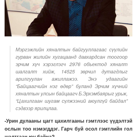
Мэргэжлийн хяналтын байгууллагаас сүүлийн
гурван жилийн хугацаанд давхардсан тоогоор
эрчим хүч хэрэглэгч 2976 объектод хяналт
шалгалт хийж, 14525 зөрчил дутагдлыг
арилгуулан ажиллажээ. Энэ удаагийн
“Байцаагчийн нэг өдөр” буланд Эрчим хүчний
хяналтын улсын байцаагч Б.Эрхэмбаярыг урьж,
“Цахилгаан шугам сүлжээний аюулгүй байдал”
сэдвээр ярилцлаа
.
-Урин дулааны цагт цахилгааны гэмтлээс үүдэлтэй
ослын тоо нэмэгддэг. Гарч буй осол гэмтлийн гол
шалтгаан юу байна?