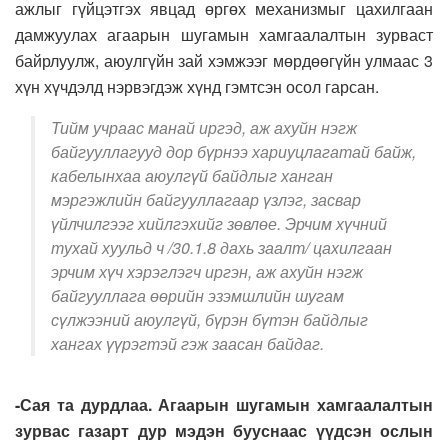
ажлыг гүйцэтгэх явцад өргөх механизмыг цахилгаан
дамжуулах агаарын шугамын хамгаалалтын зурваст
байрлуулж, аюулгүйн зай хэмжээг мөрдөөгүйн улмаас 3
хүн хүчдэлд нэрвэгдэж хүнд гэмтсэн осол гарсан.
Тийм учраас манай иргэд, аж ахуйн нэгж
байгууллагууд дор бүрнээ хариуцлагатай байж,
кабелынхаа аюулгүй байдлыг ханган
мэргэжлийн байгууллагаар үзлэг, засвар
үйлчилгээг хийлгэхийг зөвлөе. Эрчим хүчний
тухай хуульд ч /30.1.8 дахь заалт/ цахилгаан
эрчим хүч хэрэглэгч иргэн, аж ахуйн нэгж
байгууллага өөрийн эзэмшлийн шугам
сүлжээний аюулгүй, бүрэн бүтэн байдлыг
хангах үүрэгтэй гэж заасан байдаг.
-Сая та дурдлаа. Агаарын шугамын хамгаалалтын
зурвас газарт дур мэдэн бууснаас үүдсэн ослын