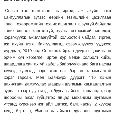
-Ослын гол шалтгаан нь иргэд, аж ахуйн нэгж
байгууллагын зүгээс өөрийн эзэмшлийн цахилгаан
тоног төхөөрөмжийн техник ашиглалт, аюулгүй байдалд
тавих хяналт хангалтгүй, хууль тогтоомжийг мөрдөж,
хэрэгжүүлж ажиллаагүйтэй холбоотой байдаг. Иргэн,
аж ахуйн нэгж байгууллагад сэрэмжлүүлэх үүднээс
дурдвал, 2019 онд Сонгинохайрхан дүүрэгт цахилгаан
эрчим хүч хэрэглэгч иргэн дур мэдэн холболт хийж,
шаардлага хангахгүй кабель байрлуулснаас бага насны
хүүхэд хүчдэлд нэрвэгдэж нас барсан харамсалтай
хэрэг гарсан. Мөн Баянзүрх дүүрэгт 110 кВ-ын
цахилгаан дамжуулах агаарын шугамын хамгаалалтын
зурвас газарт дур мэдэн буусан айлын хашаанд газар
шорооны ажил гүйцэтгэх явцад механизм шугамын
утсанд хүрснээр нэг айл шатаж, бага насны 2 хүүхэд
хүнд бэртсэн, Өмнөговь аймагт дулааны шугамын