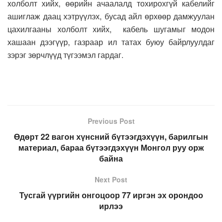
холболт хийх, өөрийн ачаалалд тохирохгүй кабелийг
ашиглаж даац хэтрүүлэх, бусад айл өрхөөр дамжуулан
цахилгааны холболт хийх, кабель шугамыг модон
хашаан дээгүүр, газраар ил татах буюу байрлуулдаг
зэрэг зөрчлүүд түгээмэл гардаг.
Previous Post
Өдөрт 22 вагон хүнсний бүтээгдэхүүн, барилгын
материал, бараа бүтээгдэхүүн Монгол руу орж
байна
Next Post
Тусгай үүргийн онгоцоор 77 иргэн эх орондоо
ирлээ