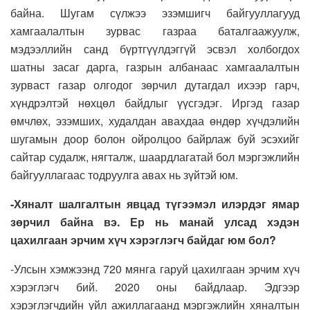
байна. Шугам сүлжээ эзэмшигч байгууллагууд
хамгаалалтын зурвас газраа баталгаажуулж,
мэдээллийн санд бүртгүүлдэггүй эсвэл холбогдох
шатны засаг дарга, газрын албанаас хамгаалалтын
зурваст газар олгодог зөрчил дутагдал ихээр гарч,
хүндрэлтэй нөхцөл байдлыг үүсгэдэг. Иргэд газар
өмчлөх, эзэмших, худалдан авахдаа өндөр хүчдэлийн
шугамын доор болон ойролцоо байрлаж буй эсэхийг
сайтар судалж, нягталж, шаардлагатай бол мэргэжлийн
байгууллагаас тодруулга авах нь зүйтэй юм.
-Хяналт шалгалтын явцад түгээмэл илэрдэг ямар
зөрчил байна вэ. Ер нь манай улсад хэдэн
цахилгаан эрчим хүч хэрэглэгч байдаг юм бол?
-Улсын хэмжээнд 720 мянга гаруй цахилгаан эрчим хүч
хэрэглэгч бий. 2020 оны байдлаар. Эдгээр
хэрэглэгчдийн үйл ажиллагаанд мэргэжлийн хяналтын