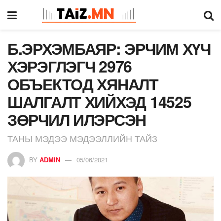
Б.ЭРХЭМБАЯР: ЭРЧИМ ХҮЧ
ХЭРЭГЛЭГЧ 2976
ОБЪЕКТОД ХЯНАЛТ
ШАЛГАЛТ ХИЙХЭД 14525
ЗӨРЧИЛ ИЛЭРСЭН
ТАНЫ МЭДЭЭ МЭДЭЭЛЛИЙН ТАЙЗ
BY
ADMIN
05/06/2021