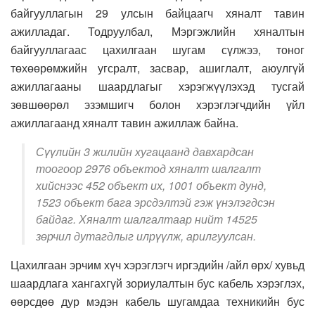
байгууллагын 29 улсын байцаагч хяналт тавин
ажилладаг. Тодруулбал, Мэргэжлийн хяналтын
байгууллагаас цахилгаан шугам сүлжээ, тоног
төхөөрөмжийн угсралт, засвар, ашиглалт, аюулгүй
ажиллагааны шаардлагыг хэрэгжүүлэхэд тусгай
зөвшөөрөл эзэмшигч болон хэрэглэгчдийн үйл
ажиллагаанд хяналт тавин ажиллаж байна.
Сүүлийн 3 жилийн хугацаанд давхардсан
тоогоор 2976 объектод хяналт шалгалт
хийснээс 452 объект их, 1001 объект дунд,
1523 объект бага эрсдэлтэй гэж үнэлэгдсэн
байдаг. Хяналт шалгалтаар нийт 14525
зөрчил дутагдлыг илрүүлж, арилгуулсан.
Цахилгаан эрчим хүч хэрэглэгч иргэдийн /айл өрх/ хувьд
шаардлага хангахгүй зориулалтын бус кабель хэрэглэх,
өөрсдөө дур мэдэн кабель шугамдаа техникийн бус