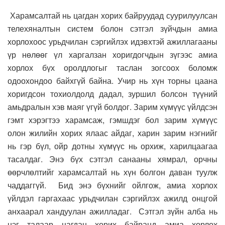
Харамсалтай нь цагдан хорих байруудад суурилуулсан
телехяналтын систем болон сэтгэл зүйчдын амиа
хорлохоос урьдчилан сэргийлэх идэвхтэй ажиллагааны
үр нөлөөг үл харгалзан хоригдогчдын зүгээс амиа
хорлох бүх оролдлогыг таслан зогсоох боломж
одоохондоо байхгүй байна. Учир нь хүн торны цаана
хоригдсон тохиолдолд дадал, зуршил болсон түүний
амьдралын хэв маяг үгүй болдог. Зарим хүмүүс үйлдсэн
гэмт хэрэгтээ харамсаж, гэмшдэг бол зарим хүмүүс
олон жилийн хорих ялаас айдаг, харин зарим нэгнийг
нь гэр бүл, ойр дотны хүмүүс нь орхиж, харилцаагаа
тасалдаг. Энэ бүх сэтгэл санааны хямрал, орчны
өөрчлөлтийг харамсалтай нь хүн болгон даван туулж
чаддаггүй. Бид энэ бүхнийг ойлгож, амиа хорлох
үйлдэл гаргахаас урьдчилан сэргийлэх ажилд онцгой
анхаарал хандуулан ажилладаг. Сэтгэл зүйн алба нь
нэг талаар цагдан хорих байранд амиа хорлох