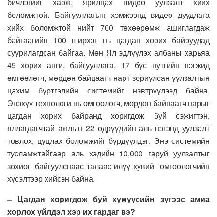
бичлэгийг харж, ярилцах видео уулзалт хийх
боломжтой. Байгууллагын хэмжээнд видео дуудлага
хийх боломжтой нийт 700 төхөөрөмж ашиглагдаж
байгаагийн 100 ширхэг нь цагдан хорих байруудад
суурилагдсан байгаа. Мөн Ял эдлүүлэх албаны харьяа
49 хорих анги, байгууллага, 17 бүс нутгийн нэгжид
өмгөөлөгч, мөрдөн байцаагч нарт зориулсан уулзалтын
цахим бүртгэлийн системийг нэвтрүүлээд байна.
Энэхүү технологи нь өмгөөлөгч, мөрдөн байцаагч нарыг
цагдан хорих байранд хоригдож буй сэжигтэн,
яллагдагчтай ажлын 22 өдрүүдийн аль нэгэнд уулзалт
товлох, цуцлах боломжийг бүрдүүлдэг. Энэ системийн
тусламжтайгаар аль хэдийн 10,000 гаруй уулзалтыг
зохион байгуулснаас талаас илүү хувийг өмгөөлөгчийн
хүсэлтээр хийсэн байна.
–
Цагдан хоригдож буй хүмүүсийн зүгээс амиа
хорлох үйлдэл хэр их гардаг вэ
?