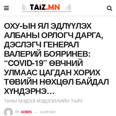
ОХУ-ЫН ЯЛ ЭДЛҮҮЛЭХ
АЛБАНЫ ОРЛОГЧ ДАРГА,
ДЭСЛЭГЧ ГЕНЕРАЛ
ВАЛЕРИЙ БОЯРИНЕВ:
“COVID-19” ӨВЧНИЙ
УЛМААС ЦАГДАН ХОРИХ
ТӨВИЙН НӨХЦӨЛ БАЙДАЛ
ХҮНДЭРНЭ…
ТАНЫ МЭДЭЭ МЭДЭЭЛЛИЙН ТАЙЗ
BY
ADMIN
04/26/2021