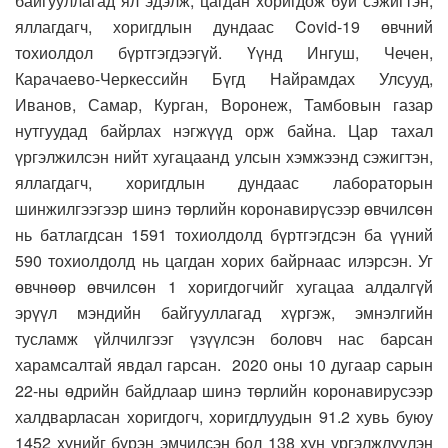
байгууллагад ял эдэлж, цагдан хоригдож буй сэжигтэн,
яллагдагч, хоригдлын дундаас Covid-19 өвчний
тохиолдол бүртгэгдээгүй. Үүнд Ингуш, Чечен,
Карачаево-Черкессийн Бүгд Найрамдах Улсууд,
Иванов, Самар, Курган, Воронеж, Тамбовын газар
нутгуудад байрлах нэгжүүд орж байна. Цар тахал
үргэлжилсэн нийт хугацаанд улсын хэмжээнд сэжигтэн,
яллагдагч, хоригдлын дундаас лабораторын
шинжилгээгээр шинэ төрлийн коронавирүсээр өвчилсөн
нь батлагдсан 1591 тохиолдолд бүртгэгдсэн ба үүний
590 тохиолдолд нь цагдан хорих байрнаас илэрсэн. Уг
өвчнөөр өвчилсөн 1 хоригдогчийг хугацаа алдалгүй
эрүүл мэндийн байгууллагад хүргэж, эмнэлгийн
тусламж үйлчилгээг үзүүлсэн боловч нас барсан
харамсалтай явдал гарсан. 2020 оны 10 дугаар сарын
22-ны өдрийн байдлаар шинэ төрлийн коронавирусээр
халдварласан хоригдогч, хоригдлуудын 91.2 хувь буюу
1452 хүнийг бүрэн эмчилсэн бол 138 хүн үргэлжлүүлэн