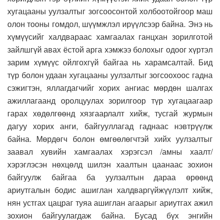
хугацааны уулзалтыг зогсоосонтой холбоотойгоор маш
олон тооны гомдол, шүүмжлэл ирүүлсээр байна. Энэ нь
хүмүүсийг халдвараас хамгаалах ганцхан зорилготой
зайлшгүй авах ёстой арга хэмжээ болохыг одоог хүртэл
зарим хүмүүс ойлгохгүй байгаа нь харамсалтай. Бид
түр болон удаан хугацааны уулзалтыг зогсоохоос гадна
сэжигтэн, яллагдагчийг хорих ангиас мөрдөн шалгах
ажиллагаанд оролцуулах зорилгоор түр хугацаагаар
гарах хөдөлгөөнд хязгаарлалт хийж, тусгай журмын
дагуу хорих анги, байгууллагад гаднаас нэвтрүүлж
байна. Мөрдөгч болон өмгөөлөгчтэй хийх уулзалтыг
заавал хувийн хамгаалах хэрэгсэл /амны хаалт/
хэрэглэсэн нөхцөлд шилэн хаалтын цаанаас зохион
байгуулж байгаа ба уулзалтын дараа өрөөнд
ариутгалын бодис ашиглан халдваргүйжүүлэлт хийж,
нян устгах цацраг туяа ашиглан агаарыг ариутгах ажил
зохион байгуулагдаж байна. Бусад бүх энгийн