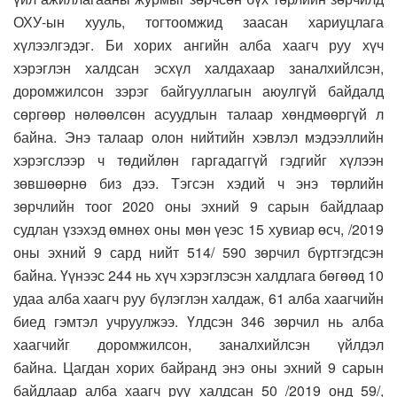
ОХУ-ын хууль, тогтоомжид заасан хариуцлага
хүлээлгэдэг. Би хорих ангийн алба хаагч руу хүч
хэрэглэн халдсан эсхүл халдахаар заналхийлсэн,
доромжилсон зэрэг байгууллагын аюулгүй байдалд
сөргөөр нөлөөлсөн асуудлын талаар хөндмөөргүй л
байна. Энэ талаар олон нийтийн хэвлэл мэдээллийн
хэрэгслээр ч төдийлөн гаргадаггүй гэдгийг хүлээн
зөвшөөрнө биз дээ. Тэгсэн хэдий ч энэ төрлийн
зөрчлийн тоог 2020 оны эхний 9 сарын байдлаар
судлан үзэхэд өмнөх оны мөн үеэс 15 хувиар өсч, /2019
оны эхний 9 сард нийт 514/ 590 зөрчил бүртгэгдсэн
байна. Үүнээс 244 нь хүч хэрэглэсэн халдлага бөгөөд 10
удаа алба хаагч руу бүлэглэн халдаж, 61 алба хаагчийн
биед гэмтэл учруулжээ. Үлдсэн 346 зөрчил нь алба
хаагчийг доромжилсон, заналхийлсэн үйлдэл
байна. Цагдан хорих байранд энэ оны эхний 9 сарын
байдлаар алба хаагч руу халдсан 50 /2019 онд 59/,