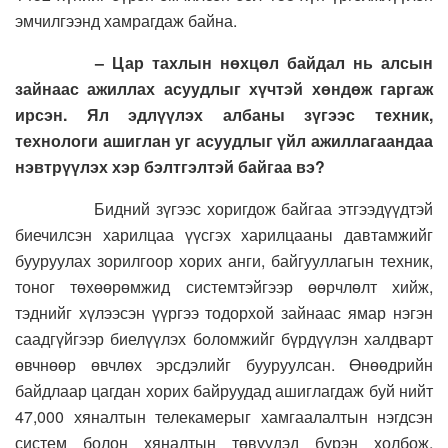
эмчилгээнд хамрагдаж байна.
– Цар тахлын нөхцөл байдал нь алсын
зайнаас ажиллах асуудлыг хүчтэй хөндөж гаргаж
ирсэн. Ял эдлүүлэх албаны зүгээс техник,
технологи ашиглан уг асуудлыг үйл ажиллагаандаа
нэвтрүүлэх хэр бэлтгэлтэй байгаа вэ
?
Бидний зүгээс хоригдож байгаа этгээдүүдтэй
биечилсэн харилцаа үүсгэх харилцааны давтамжийг
бууруулах зорилгоор хорих анги, байгууллагын техник,
тоног төхөөрөмжид системтэйгээр өөрчлөлт хийж,
тэднийг хүлээсэн үүргээ тодорхой зайнаас ямар нэгэн
саадгүйгээр биелүүлэх боломжийг бүрдүүлэн халдварт
өвчнөөр өвчлөх эрсдэлийг бууруулсан. Өнөөдрийн
байдлаар цагдан хорих байруудад ашиглагдаж буй нийт
47,000 хяналтын телекамерыг хамгаалалтын нэгдсэн
систем болон хяналтын төвүүдэд бүрэн холбож,