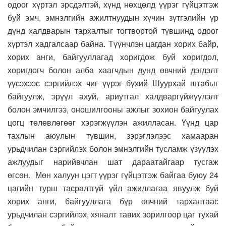
одоог хүртэл эрсдэлтэй, хүнд нөхцөлд үүрэг гүйцэтгэж
буй эмч, эмнэлгийн ажилтнуудын хүчин зүтгэлийн үр
дүнд халдварын тархалтыг тогтвортой түвшинд одоог
хүртэл хадгалсаар байна. Түүнчлэн цагдан хорих байр,
хорих анги, байгууллагад хоригдож буй хоригдол,
хоригдогч болон алба хаагчдын дунд өвчний дэгдэлт
үүсэхээс сэргийлэх чиг үүрэг бүхий Шуурхай штабыг
байгуулж, эрүүл ахуй, ариутгал халдваргүйжүүлэлт
болон эмчилгээ, оношилгооны ажлыг зохион байгуулах
цогц төлөвлөгөөг хэрэгжүүлэн ажилласан. Үүнд цар
тахлын аюулын түвшин, зэрэглэлээс хамааран
урьдчилан сэргийлэх болон эмнэлгийн тусламж үзүүлэх
ажлуудыг нарийвчлан шат дараатайгаар тусгаж
өгсөн. Мөн халуун цэгт үүрэг гүйцэтгэж байгаа буюу 24
цагийн турш тасралтгүй үйл ажиллагаа явуулж буй
хорих анги, байгууллага бүр өвчний тархалтаас
урьдчилан сэргийлэх, хяналт тавих зорилгоор цаг тухай