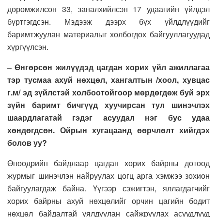
доромжилсон 33, заналхийлсэн 17 удаагийн үйлдэл
бүртгэгдсэн. Мэдээж дээрх бүх үйлдлүүдийг
баримтжуулан материалыг холбогдох байгууллагуудад
хүргүүлсэн.
– Өнгөрсөн жилүүдэд цагдан хорих үйл ажиллагаа
тэр тусмаа ахуй нөхцөл, хангалтын /хоол, хувцас
г.м/ эд зүйлстэй холбоотойгоор мөрдөгдөж буй эрх
зүйн баримт бичгүүд хуучирсан тул шинэчлэх
шаардлагатай гэдэг асуудал нэг бус удаа
хөндөгдсөн. Ойрын хугацаанд өөрчлөлт хийгдэх
болов уу
?
Өнөөдрийн байдлаар цагдан хорих байрны дотоод
журмыг шинэчлэн найруулах цогц арга хэмжээ зохион
байгуулагдаж байна. Үүгээр сэжигтэн, яллагдагчийг
хорих байрны ахуй нөхцөлийг орчин цагийн бодит
нөхцөл байдалтай уялдуулан сайжруулах асуудлууд