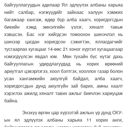
байгууллагуудын адилаар Ял эдлүүлэх албаны харьяа
нийт салбар, нэгжүүдийг зайнаас халуун хэмжих
багажаар хангаж, өдөр бүр алба хаагч, хоригдогсдын
биеийн хэмд эмнэлгийн үзлэг, хяналт тавьж
хэвшсэн. Бас нэг хийгдсэн томоохон шинэчлэл нь
шинээр цагдан хоригдсон сэжигтэн, яллагдагчийг
тусгаарлах хугацааг 14-өөс 21 хоног хүртэл хугацаагаар
нэмэгдүүлсэн явдал юм. Мөн тухайн бүс нутаг дахь
байгууллагын удирдлагуудад нь хорих өрөөний
ариутгал цэвэрлэгээ, хоол бэлтгэх, хооллох газар болон
усан хангамжийн аюулгүй байдал, алба хаагч,
хоригдогсдын дунд аюулгүйн зай барих, амны хаалт
хэрэглэх ажилд хяналт тавих ажлыг биечлэн хариуцаж
байна.
Энэхүү өргөн цар хүрээтэй ажлын үр дүнд ОХУ-
ын ял эдлүүлэх албаны харьяа 11 хорих анги,