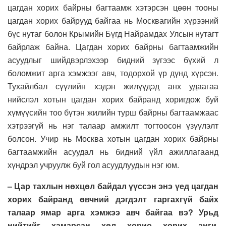
цагдан хорих байрны багтаамж хэтэрсэн цөөн тооны
цагдан хорих байрууд байгаа нь Москвагийн хүрээний
бүс нутаг болон Крымийн Бүгд Найрамдах Улсын нутагт
байрлаж байна. Цагдан хорих байрны багтаамжийн
асуудлыг шийдвэрлэхээр бидний зүгээс бүхий л
боломжит арга хэмжээг авч, тодорхой үр дүнд хүрсэн.
Тухайлбал сүүлийн хэдэн жилүүдэд анх удаагаа
нийслэл хотын цагдан хорих байранд хоригдож буй
хүмүүсийн тоо бүтэн жилийн турш байрны багтаамжаас
хэтрээгүй нь нэг талаар амжилт тогтоосон үзүүлэлт
болсон. Учир нь Москва хотын цагдан хорих байрны
багтаамжийн асуудал нь бидний үйл ажиллагаанд
хүндрэл учруулж буй гол асуудлуудын нэг юм.
–
Цар тахлын нөхцөл байдал үүссэн энэ үед цагдан
хорих байранд өвчний дэгдэлт гаргахгүй байх
талаар ямар арга хэмжээ авч байгаа вэ
?
Урьд
нийтийг хамарсан хөл хорио хорих анги,