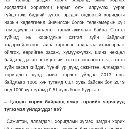
эрсдэлтэй хоригдогч нарыг олж илрүүлэх үүрэг
гүйцэтгэж, бидний зүгээс эрсдэл өндөртэй хоригдогч
нарын хөдөлгөөнд биечилсэн болон телекамерын хүч
нэмэгдүүлсэн хяналтыг тавьж ажиллаж байна. Сэтгэл
зүйчид нь хоригдлын сэтгэл зүйн байдлыг
тодорхойлохоос гадна гаргасан алдаагаа ухамсарлаж
ойлгох, өөрийгөө засаж, хүмүүжүүлэх, шинэ нөхцөл
байдалд дасан зохицох чиглэлээр зөвлөгөө өгч, сэтгэл
зүйн засал хийдэг. Үүний үр дүнд сэжигтэн, яллагдагч,
хоригдлын дунд амиа хорлох үйлдэл 2013 оны
байдлаар 1000 хүн тутамд 0,61 хувь байсан бол 2019
онд 1000 хүн тутамд 0.51 хувь болж буурсан.
– Цагдан хорих байранд ямар төрлийн зөрчлүүд
түгээмэл үйлдэгддэг вэ
?
Сэжигтэн, яллагдагч, хоригдлын зүгээс цагдан хорих
үйл ажиллагааны журмыг зөрчсөн бүх төрлийн зөрчилд