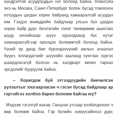
хүндрэлтэй асуудлуудын нэг болоод байна. Ялангуяа
энэ нь Москва, Санкт-Петербург болон бусад томоохон
хотуудын цагдан хорих байранд хамааралтай асуудал
юм. Гэхдээ өнөөдрийн байдлаар улсын бүх цагдан
хорих байр дүрс бичлэгийн тоног төхөөрөмж ашиглан
шууд онлайнаар шүүх хуралдаанд бүс нутаг
хамаарахгүйгээр оролцох боломжтой болоод байна.
Үүний үр дүнд бие бүрэлдэхүүний ажлын ачаалал
буурч, яллагдагчийг шүүхийн зааланд хуяглан хүргэх
шаардлагагүй болсон нь халдварт өвчин тархах
эрсдэлийг бууруулж байна.
– Хоригдож буй этгээдүүдийн биечилсэн
уулзалтыг хязгаарласан ч гэсэн бусад байдлаар ар
гэртэйгээ холбоо барих боломж байгаа юу
?
Мэдээж тэгэлгүй яахав. Ганцхан утсаар холбогдохоос ч
өөр боломж байна. Гэр бүлийн хүмүүсийнхээ дүрс