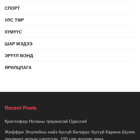
СПОРТ
УЛС ТӨР
ХҮМҮҮС
ШАР МЭДЭЭ
ЭРҮҮЛ МЭНД
ЯРИЛЦЛАГА
Recent Posts
Кристофер Ноланы трауматай Одиссей
Жеффри Эпштейны найз бүсгүй Беларус бүсгүй Карина Шуляк
дуулиант арлын шилтгээн, 100 сая доллар авна