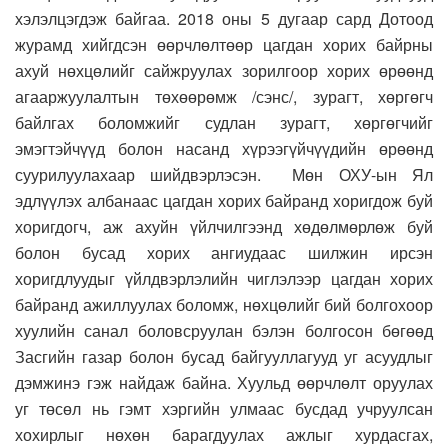
хэлэлцэгдэж байгаа. 2018 оны 5 дугаар сард Дотоод
журамд хийгдсэн өөрчлөлтөөр цагдан хорих байрны
ахуй нөхцөлийг сайжруулах зорилгоор хорих өрөөнд
агааржуулалтын төхөөрөмж /сэнс/, зурагт, хөргөгч
байлгах боломжийг судлан зурагт, хөргөгчийг
эмэгтэйчүүд болон насанд хүрээгүйчүүдийн өрөөнд
суурилуулахаар шийдвэрлэсэн. Мөн ОХУ-ын Ял
эдлүүлэх албанаас цагдан хорих байранд хоригдож буй
хоригдогч, аж ахуйн үйлчилгээнд хөдөлмөрлөж буй
болон бусад хорих ангиудаас шилжин ирсэн
хоригдлуудыг үйлдвэрлэлийн чиглэлээр цагдан хорих
байранд ажиллуулах боломж, нөхцөлийг бий болгохоор
хуулийн санал боловсруулан бэлэн болгосон бөгөөд
Засгийн газар болон бусад байгууллагууд уг асуудлыг
дэмжинэ гэж найдаж байна. Хуульд өөрчлөлт оруулах
уг төсөл нь гэмт хэргийн улмаас бусдад учруулсан
хохирлыг нөхөн барагдуулах ажлыг хурдасгах,