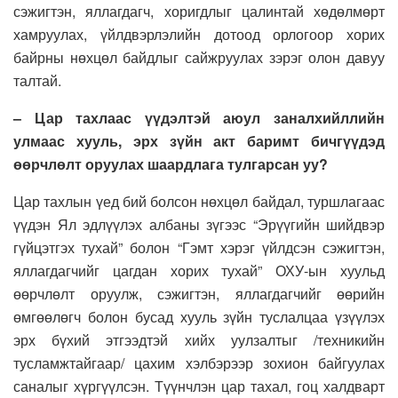
сэжигтэн, яллагдагч, хоригдлыг цалинтай хөдөлмөрт
хамруулах, үйлдвэрлэлийн дотоод орлогоор хорих
байрны нөхцөл байдлыг сайжруулах зэрэг олон давуу
талтай.
– Цар тахлаас үүдэлтэй аюул заналхийллийн
улмаас хууль, эрх зүйн акт баримт бичгүүдэд
өөрчлөлт оруулах шаардлага тулгарсан уу
?
Цар тахлын үед бий болсон нөхцөл байдал, туршлагаас
үүдэн Ял эдлүүлэх албаны зүгээс “Эрүүгийн шийдвэр
гүйцэтгэх тухай” болон “Гэмт хэрэг үйлдсэн сэжигтэн,
яллагдагчийг цагдан хорих тухай” ОХУ-ын хуульд
өөрчлөлт оруулж, сэжигтэн, яллагдагчийг өөрийн
өмгөөлөгч болон бусад хууль зүйн туслалцаа үзүүлэх
эрх бүхий этгээдтэй хийх уулзалтыг /техникийн
тусламжтайгаар/ цахим хэлбэрээр зохион байгуулах
саналыг хүргүүлсэн. Түүнчлэн цар тахал, гоц халдварт