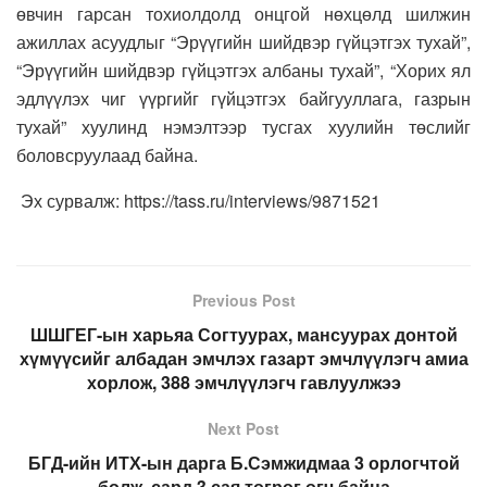
өвчин гарсан тохиолдолд онцгой нөхцөлд шилжин
ажиллах асуудлыг “Эрүүгийн шийдвэр гүйцэтгэх тухай”,
“Эрүүгийн шийдвэр гүйцэтгэх албаны тухай”, “Хорих ял
эдлүүлэх чиг үүргийг гүйцэтгэх байгууллага, газрын
тухай” хуулинд нэмэлтээр тусгах хуулийн төслийг
боловсруулаад байна.
Эх сурвалж: https://tass.ru/interviews/9871521
Previous Post
ШШГЕГ-ын харьяа Согтуурах, мансуурах донтой
хүмүүсийг албадан эмчлэх газарт эмчлүүлэгч амиа
хорлож, 388 эмчлүүлэгч гавлуулжээ
Next Post
БГД-ийн ИТХ-ын дарга Б.Сэмжидмаа 3 орлогчтой
болж, сард 3 сая төгрөг өгч байна