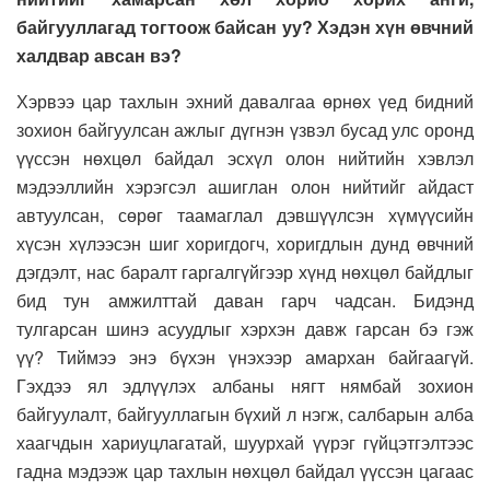
байгууллагад тогтоож байсан уу
?
Хэдэн хүн өвчний
халдвар авсан вэ
?
Хэрвээ цар тахлын эхний давалгаа өрнөх үед бидний
зохион байгуулсан ажлыг дүгнэн үзвэл бусад улс оронд
үүссэн нөхцөл байдал эсхүл олон нийтийн хэвлэл
мэдээллийн хэрэгсэл ашиглан олон нийтийг айдаст
автуулсан, сөрөг таамаглал дэвшүүлсэн хүмүүсийн
хүсэн хүлээсэн шиг хоригдогч, хоригдлын дунд өвчний
дэгдэлт, нас баралт гаргалгүйгээр хүнд нөхцөл байдлыг
бид тун амжилттай даван гарч чадсан. Бидэнд
тулгарсан шинэ асуудлыг хэрхэн давж гарсан бэ гэж
үү? Тиймээ энэ бүхэн үнэхээр амархан байгаагүй.
Гэхдээ ял эдлүүлэх албаны нягт нямбай зохион
байгуулалт, байгууллагын бүхий л нэгж, салбарын алба
хаагчдын хариуцлагатай, шуурхай үүрэг гүйцэтгэлтээс
гадна мэдээж цар тахлын нөхцөл байдал үүссэн цагаас