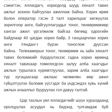
сэжигтэн, яллагдагч, хоригдолд шууд хяналт тавих
ажлыг зохион байгуулан ажиллаж байна. Хорих өрөө
болон оператор гэсэн 2 талт харилцааг хөгжүүлэх
зорилгоор анги, байгууллагуудыг тоног, төхөөрөмжөөр
хангах ажил үргэлжилж байгаа бөгөөд одоогийн
байдлаар 40 цагдан хорих байр, 3 ганцаарчлан хорих
анги /гяндан/-г бүрэн тоноглож дууссан
байна. Телекамерын тоног, төхөөрөмж нь зайн хяналт
тавих боломжийг бүрдүүлэхээс гадна хорих өрөөнд
хяналт тавихаар томилогдсон залуу алба хаагчдыг
ажлын туршлага хуримтлуулах, зарим алба хаагчдыг
түр хугацаагаар ажлаас чөлөөлөн өөр ажил
гүйцэтгүүлэх боломж үүсгэдэг ба үндсэндээ хувь хүний
ажлын ачааллыг бууруулах гол давуу талтай.
Цар тахлын үел яллагдагчийг шүүх хуралдаанд
оролцуулах асуудал нь бидэнд тулгамдаж буй