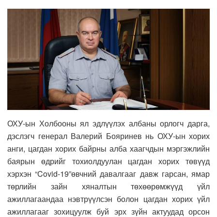
ОХУ-ын Холбооны ял эдлүүлэх албаны орлогч дарга,
дэслэгч генерал Валерий Бояринев нь ОХУ-ын хорих
анги, цагдан хорих байрны алба хаагчдын мэргэжлийн
баярын өдрийг тохиолдуулан цагдан хорих төвүүд
хэрхэн “Covid-19”өвчний давалгааг давж гарсан, ямар
төрлийн зайн хяналтын төхөөрөмжүүд үйл
ажиллагаандаа нэвтрүүлсэн болон цагдан хорих үйл
ажиллагааг зохицуулж буй эрх зүйн актуудад орсон