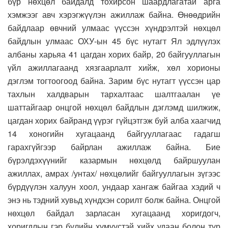
бүр нөхцөл байдалд тохирсон шаардлагатай арга
хэмжээг авч хэрэгжүүлэн ажиллаж байна. Өнөөдрийн
байдлаар өвчний улмаас үүссэн хүндрэлтэй нөхцөл
байдлын улмаас ОХУ-ын 45 бүс нутагт Ял эдлүүлэх
албаны харьяа 41 цагдан хорих байр, 20 байгууллагын
үйл ажиллагаанд хязгаарлалт хийж, хөл хорионы
дэглэм тогтоогоод байна. Зарим бүс нутагт үүссэн цар
тахлын халдварын тархалтаас шалтгаалан үе
шаттайгаар онцгой нөхцөл байдлын дэглэмд шилжиж,
цагдан хорих байранд үүрэг гүйцэтгэж буй алба хаагчид
14 хоногийн хугацаанд байгууллагаас гадагш
гарахгүйгээр байрлан ажиллаж байна. Бие
бүрэлдэхүүнийг казармын нөхцөлд байршуулан
ажиллах, амрах /унтах/ нөхцөлийг байгууллагын зүгээс
бүрдүүлэн халуун хоол, ундаар хангаж байгаа хэдий ч
энэ нь тэдний хувьд хүндхэн сорилт болж байна. Онцгой
нөхцөл байдал зарласан хугацаанд хоригдогч,
хоригдлын гэр бүлийн хүмүүстэй хийх удаан болон түр