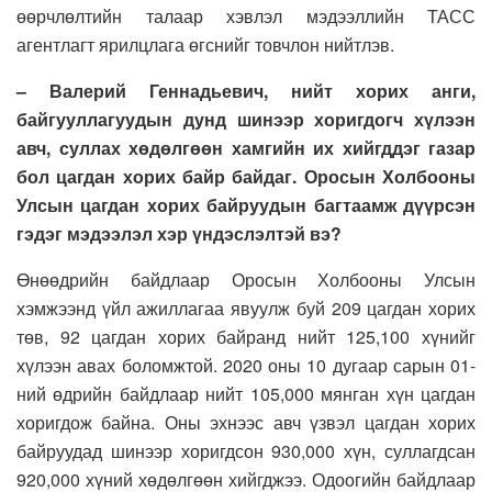
өөрчлөлтийн талаар хэвлэл мэдээллийн ТАСС
агентлагт ярилцлага өгснийг товчлон нийтлэв.
– Валерий Геннадьевич, нийт хорих анги,
байгууллагуудын дунд шинээр хоригдогч хүлээн
авч, суллах хөдөлгөөн хамгийн их хийгддэг газар
бол цагдан хорих байр байдаг. Оросын Холбооны
Улсын цагдан хорих байруудын багтаамж дүүрсэн
гэдэг мэдээлэл хэр үндэслэлтэй вэ
?
Өнөөдрийн байдлаар Оросын Холбооны Улсын
хэмжээнд үйл ажиллагаа явуулж буй 209 цагдан хорих
төв, 92 цагдан хорих байранд нийт 125,100 хүнийг
хүлээн авах боломжтой. 2020 оны 10 дугаар сарын 01-
ний өдрийн байдлаар нийт 105,000 мянган хүн цагдан
хоригдож байна. Оны эхнээс авч үзвэл цагдан хорих
байруудад шинээр хоригдсон 930,000 хүн, суллагдсан
920,000 хүний хөдөлгөөн хийгджээ. Одоогийн байдлаар