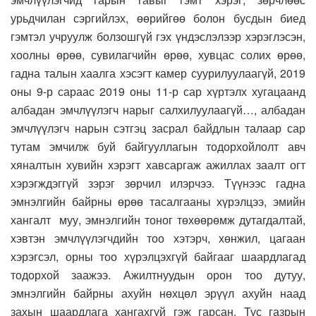
урьдчилан сэргийлэх, өөрийгөө болон бусдын биед
гэмтэл учруулж болзошгүй гэх үндэслэлээр хэрэглэсэн,
хоолны өрөө, сувилагчийн өрөө, хувцас солих өрөө,
гадна талын хаалга хэсэгт камер суурилуулаагүй, 2019
оны 9-р сараас 2019 оны 11-р сар хүртэлх хугацаанд
албадан эмчлүүлэгч нарыг салхилуулаагүй…, албадан
эмчлүүлэгч нарын сэтгэц засрал байдлын талаар сар
тутам эмчилж буй байгууллагын тодорхойлолт авч
хяналтын хувийн хэрэгт хавсаргаж ажиллах заалт огт
хэрэгждэггүй зэрэг зөрчил илэрчээ. Түүнээс гадна
эмнэлгийн байрны өрөө тасалгааны хүрэлцээ, эмийн
хангалт муу, эмнэлгийн тоног төхөөрөмж дутагдалтай,
хэвтэн эмчлүүлэгчдийн тоо хэтэрч, хөнжил, цагаан
хэрэгсэл, орны тоо хүрэлцэхгүй байгааг шаардлагад
тодорхой заажээ. Ажилтнуудын орон тоо дутуу,
эмнэлгийн байрны ахуйн нөхцөл эрүүл ахуйн наад
захын шаардлага хангахгүй гэж гарсан. Тус газрын