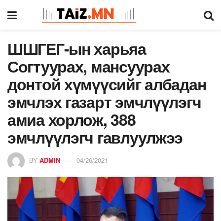
ШШГЕГ-ын харьяа
Согтуурах, мансуурах
донтой хүмүүсийг албадан
эмчлэх газарт эмчлүүлэгч
амиа хорлож, 388
эмчлүүлэгч гавлуулжээ
BY
ADMIN
04/26/2021