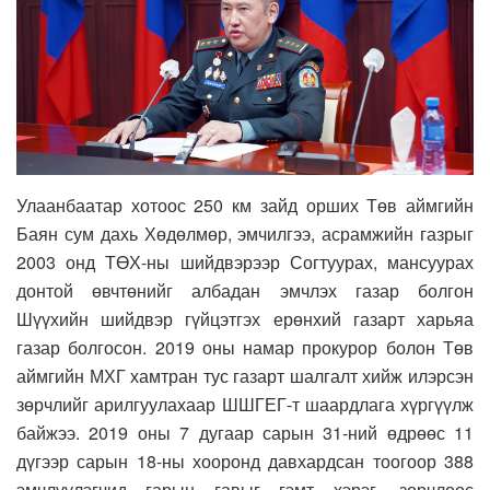
Улаанбаатар хотоос 250 км зайд орших Төв аймгийн
Баян сум дахь Хөдөлмөр, эмчилгээ, асрамжийн газрыг
2003 онд ТӨХ-ны шийдвэрээр Согтуурах, мансуурах
донтой өвчтөнийг албадан эмчлэх газар болгон
Шүүхийн шийдвэр гүйцэтгэх ерөнхий газарт харьяа
газар болгосон. 2019 оны намар прокурор болон Төв
аймгийн МХГ хамтран тус газарт шалгалт хийж илэрсэн
зөрчлийг арилгуулахаар ШШГЕГ-т шаардлага хүргүүлж
байжээ. 2019 оны 7 дугаар сарын 31-ний өдрөөс 11
дүгээр сарын 18-ны хооронд давхардсан тоогоор 388
эмчлүүлэгчид гарын гавыг гэмт хэрэг, зөрчлөөс