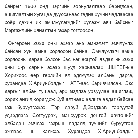
байрыг 1960 онд цэргийн зориулалтаар баригдсан,
ашиглалтын хугацаа дууссанаас гадна хүчин чадлаасаа
хоёр дахин их эмчлүүлэгчдийг хүлээж авч байсныг
Мэргэжлийн хяналтын газар тогтоосон.
Өнгөрсөн 2020 оны эхээр энэ эмнэлэгт эмчлүүлж
байсан хүн амиа хорлосон байна. Эмчлүүлэгч амиа
хорлосны дараа болсон бас нэг ноцтой явдал нь 2020
оны 3-р сарын эхээр шууд харьяалах ШШГЕГ-ын
Хорихоос өөр төрлийн ял эдлүүлэх албаны дарга,
хурандаа Х.Ариунболдыг АТГ-аас баривчилсан. Экс
даргыг албан тушаал, эрх мэдлээ урвуулан ашиглаж,
хорих ангид хоригдож буй ялтнаас авлига авдаг байсан
гэж буруутгажээ. Тэр даруй Д.Загджав тэргүүтэй
удирдлага Согтуурах, мансуурах донтой өвчтөнийг
албадан эмчлэх газрын явдалд түүнийг буруутган
ажлаас нь халжээ. Хурандаа Х.Ариунболдыг