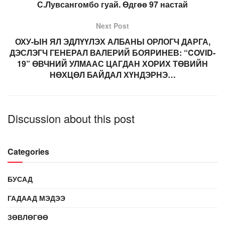
С.Лувсангомбо гуай. Өдгөө 97 настай
Next Post
ОХУ-ЫН ЯЛ ЭДЛҮҮЛЭХ АЛБАНЫ ОРЛОГЧ ДАРГА,
ДЭСЛЭГЧ ГЕНЕРАЛ ВАЛЕРИЙ БОЯРИНЕВ: “COVID-
19” ӨВЧНИЙ УЛМААС ЦАГДАН ХОРИХ ТӨВИЙН
НӨХЦӨЛ БАЙДАЛ ХҮНДЭРНЭ…
Discussion about this post
Categories
БУСАД
ГАДААД МЭДЭЭ
ЗӨВЛӨГӨӨ