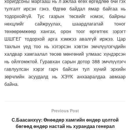
хоригдсоны маргааш нь л ажлаа өгөх өргөдлөө бчи гэх
тулгалт ирсэн гэнэ. Өдгөө байдал ямар байгаа нь
тодорхойгүй. Тус газрын төсвийг нэмэх, байрны
нөхцлийг сайжруулах, шаардлагатай тоног
төхөөрөмжөөр хангах, орон тоог өргөтгөх зэрэгт
ШШГЕГ тодорхой арга хэмжээ авалгүй иржээ. Цар
тахлын үед тоо нь хэтэрсэн хэвтэн эмчлүүлэгчдийн
халдвар хамгаалал төсөв мөнгөний улмаас хүндэрсэн
нь ойлгомжтой. Гуравхан сарын дотор 388 эмчлүүлэгч
гавлуулсан хэрэг гарч байсан тул хүний эрхийн
зөрчлийн асуудалд нь ХЭҮК анхааралдаа авмаар
байна.
Previous Post
С.Баасанхүү: Өнөөдөр хамгийн өндөр цолтой
бөгөөд өндөр настай нь хурандаа генерал