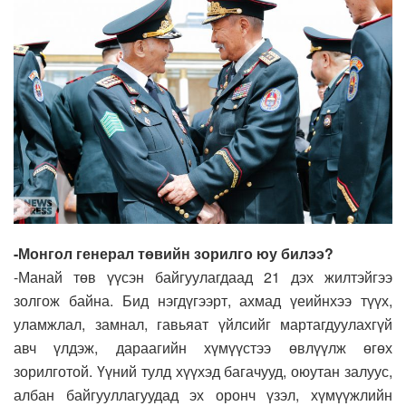
-Монгол генерал төвийн зорилго юу билээ?
-Манай төв үүсэн байгуулагдаад 21 дэх жилтэйгээ
золгож байна. Бид нэгдүгээрт, ахмад үеийнхээ түүх,
уламжлал, замнал, гавьяат үйлсийг мартагдуулахгүй
авч үлдэж, дараагийн хүмүүстээ өвлүүлж өгөх
зорилготой. Үүний тулд хүүхэд багачууд, оюутан залуус,
албан байгууллагуудад эх оронч үзэл, хүмүүжлийн