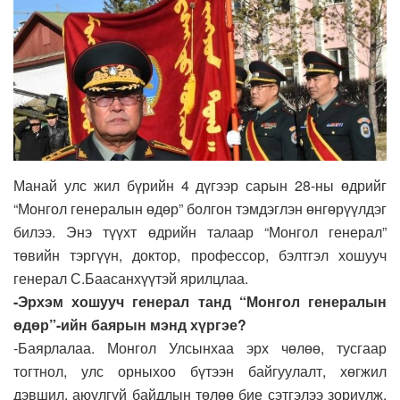
Манай улс жил бүрийн 4 дүгээр сарын 28-ны өдрийг
“Монгол генералын өдөр” болгон тэмдэглэн өнгөрүүлдэг
билээ. Энэ түүхт өдрийн талаар “Монгол генерал”
төвийн тэргүүн, доктор, профессор, бэлтгэл хошууч
генерал С.Баасанхүүтэй ярилцлаа.
-Эрхэм хошууч генерал танд “Монгол генералын
өдөр”-ийн баярын мэнд хүргэе?
-Баярлалаа. Монгол Улсынхаа эрх чөлөө, тусгаар
тогтнол, улс орныхоо бүтээн байгуулалт, хөгжил
дэвшил, аюулгүй байдлын төлөө бие сэтгэлээ зориулж,