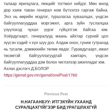
талаар ярилцлага, лекцийг тогтмол хийдэг. Мөн жилд
дор хаяж таван генерал ном бүтээлээ гаргаж байна.
Энэ нь өөрийн мэдлэг, туршлагаа хуваалцах, үндсэн
байгууллагууддаа мэргэжил, арга зүйн туслалцаа
үзүүлэхэд чухал үүрэг гүйцэтгэж байгаа юм.
Хоёрдугаарт, генералууд маань айхтар сүрхий цол
зүүсэн хэдий ч хүн шүү дээ. Алдаж онох, гуниж гутрахад
нь тусалж, дэмжихийн төлөө явдаг. Гуравдугаарт, ижил
төсөөтэй байгууллагуудтай хамтарч, үндсэн
байгууллагууддаа дэм болох чиглэлээр ажилладаг юм.
Ахлах дэслэгч Д.БОЛОР
https://gsmaf.gov.mn/gsmaf/onePost/1760
Previous Post
Н.НАГААНБУУ: ИТГЭХҮЙН УХААНД
СУРАЛЦАХГҮЙГЭЭР БИД УРАГШЛАХГҮЙ