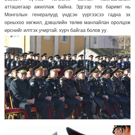
атташегаар ажиллаж байна. Эдгээр тоо баримт нь
Монголын генералууд үндсэн үүргээсээ гадна эх
орныхоо хөгжил, дэвшлийн төлөө манлайлан оролцож
ирснийг илтгэх учиртай. хүрч байгаа болов уу.