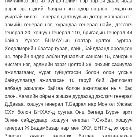
түмнийхээ энэ их хүндэтгэлийг нэр төртэй дааж яваа
цэрэг эрс гэдгийг баярын энэ өдөр онцлон тэмдэглэх
учиртай билээ. Генерал цолтнуудын дотор маршал нэг,
армийн генерал нэг, хурандаа генерал найм, дэслэгч
генерал 20, хошууч генерал 110, бригадын генерал 44
байна. Үүнээс БНМАУ-ын баатар цолтон зургаа,
Хөдөлмөрийн баатар гурав, дайн, байлдаанд оролцсон
34, төрийн өндөр албан тушаалыг хашсан 15, сансрын
нисгэгч нэг, эрдмийн зэрэг цолтой 38, энхийг сахиулах
ажиллагаанд үүрэг гүйцэтгэсэн болон олон улсын
байгууллагад ажилласан 10 гаруй бий. Дипломат
албанд ажиллаж байгаа болон ажилласан нь ч бас
олон. Хамгийн ойрын жишээ дурдахад дэслэгч генерал
Д.Даваа, хошууч генерал Т.Бадрал нар Монгол Улсаас
ОХУ болон БНХАУ-д суугаа Онц бөгөөд Бүрэн эрхт
Элчин сайдуудаар, хошууч генерал Р.Сүхбат, хошууч
генерал Ж.Бадамбазар нар мөн ОХУ, БНТУ-д эх орон,
Зэвсэгт хүчнээ төлөөлж батлан хамгаалахын