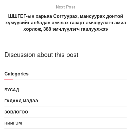
Next Post
ШШГЕГ-ын харьяа Согтуурах, мансуурах донтой
хүмүүсийг албадан эмчлэх газарт эмчлүүлэгч амиа
хорлож, 388 эмчлүүлэгч гавлуулжээ
Discussion about this post
Categories
БУСАД
ГАДААД МЭДЭЭ
ЗӨВЛӨГӨӨ
НИЙГЭМ