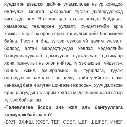
хүндэтгэн дээдлэх, дайчин уламжлалыг нь үр хойчдоо
өвлүүлэх, монгол бахархлыг түгээн дэлгэрүүлэхэд
чиглэгддэг юм. Энэ жил цар тахлын нөхцөл байдлаас
хамаараад төвлөрсөн уулзалт, хүндэтгэлийн арга
хэмжээ, цэрэг-эх оронч яриа, таниулгыг хийх боломжгүй
байна. Гэсэн ч бид зүгээр суусангүй цахим уулзалт
болоод алтан мөрдэстнүүдээ хэвлэл мэдээллийн
байгууллагуудаар дамжуулан сурталчлах, цахимаар
яриа таниулгыг нь олон нийтэд түгээх ажлыг гүйцэтгэж
байна. Ажил, амьдралынх нь туршлага, туулж
өнгөрүүлсэн замналыг нь залуу, хойч үеийнхээ оюун
санаанд бага ч атугай шингээе гэж зорьж, хууч дэлгэсэн
ярилцлагуудыг нь зарим хэвлэл мэдээллийн хэрэгслээр
түгээж байгаа юм.
-Төлөвлөгөө ёсоор энэ жил аль байгууллага
хариуцаж байгаа вэ?
-БХЯ, ЗХЖШ, ХХЕГ, ТЕГ, ОБЕГ, ЦЕГ, ШШГЕГ, ИНЕГ