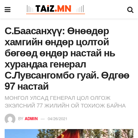
С.Баасанхүү: Өнөөдөр
хамгийн өндөр цолтой
бөгөөд өндөр настай нь
хурандаа генерал
С.Лувсангомбо гуай. Өдгөө
97 настай
МОНГОЛ УЛСАД ГЕНЕРАЛ ЦОЛ ОЛГОЖ
ЭХЭЛСНИЙ 77 ЖИЛИЙН ОЙ ТОХИОЖ БАЙНА
BY
ADMIN
04/26/2021