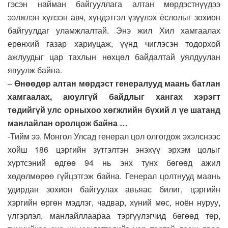
гэсэн найман байгууллага алтан мөрдэстнүүдээ
ээлжлэн хүлээн авч, хүндэтгэл үзүүлэх ёслолыг зохион
байгуулдаг уламжлалтай. Энэ жил Хил хамгаалах
ерөнхий газар хариуцаж, үүнд чиглэсэн тодорхой
ажлуудыг цар тахлын нөхцөл байдалтай уялдуулан
явуулж байна.
–
Өнөөдөр алтан мөрдэст генералууд маань батлан
хамгаалах, аюулгүй байдлыг хангах хэрэгт
төдийгүй улс орныхоо хөгжлийн бүхий л үе шатанд
манлайлан оролцож байна …
-Тийм ээ. Монгол Улсад генерал цол олгогдож эхэлснээс
хойш 186 цэргийн зүтгэлтэн энэхүү эрхэм цолыг
хүртсэний өдгөө 94 нь энх тунх бөгөөд ажил
хөдөлмөрөө гүйцэтгэж байна. Генерал цолтнууд маань
удирдан зохион байгуулах авьяас билиг, цэргийн
хэргийн өргөн мэдлэг, чадвар, хүний мөс, ноён нуруу,
үлгэрлэл, манлайллаараа тэргүүлэгчид бөгөөд төр,