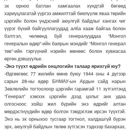
эх орноо батлан хамгаалах хүндтэй бөгөөд
хариуцлагатай үүргээ амжилттай биелүүлж яваа төрийн
цэргийн болон үндэсний аюулгүй байдлыг хангах чиг
үүрэг бүхий байгууллагуудад алба хааж байгаа болон
бэлтгэл, чөлөөнд буй генералууддаа “Монгол
генералын өдөр”-ийн баярын мэндийг “Монгол генерал
төв”-ийн тэргүүний нэрийн өмнөөс болон хувиасаа
өргөн дэвшүүлье.
-Энэ түүхт өдрийн онцлогийн талаар ярихгүй юу?
-Өдгөөгөөс 77 жилийн өмнө буюу 1944 оны 4 дүгээр
сарын 28-ны өдөр БНМАУ-ын Ардын сайд нарын
Зөвлөлийн тогтоолоор цэргийн гарамгай 11 зүтгэлтэнд
“Генерал” хэмээх цэргийн дээд цолыг анх удаа
олгосноос хойш жил бүрийн энэ өдрийг алтан
мөрдэстнүүдийн өдөр болгон тэмдэглэж ирсэн түүхтэй.
Энэ нь эх орныхоо тусгаар тогтнол, халдашгүй бүрэн
эрх, аюулгүй байдлын төлөө зүтгэсэн тэднээр бахархах,