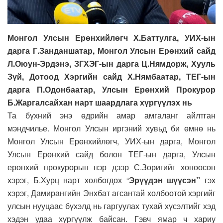
Монгол Улсын Ерөнхийлөгч Х.Баттулга, УИХ-ын
дарга Г.Занданшатар, Монгол Улсын Ерөнхий сайд
Л.Оюун-Эрдэнэ, ЗГХЭГ-ын дарга Ц.Нямдорж, Хууль
Зүй, Дотоод Хэргийн сайд Х.Нямбаатар, ТЕГ-ын
дарга П.Одонбаатар, Улсын Ерөнхий Прокурор
Б.Жаргалсайхан нарт шаардлага хүргүүлэх нь
Та бүхний энэ өдрийн амар амгаланг айлтган
мэндчилье. Монгол Улсын иргэний хувьд би өмнө нь
Монгол Улсын Ерөнхийлөгч, УИХ-ын дарга, Монгол
Улсын Ерөнхий сайд болон ТЕГ-ын дарга, Улсын
ерөнхий прокурорын нэр дээр С.Зоригийг хөнөөсөн
хэрэг, Б.Хурц нарт холбогдох “
Эрүүдэн шүүсэн”
гэх
хэрэг, Дамирангийн Энхбат агсантай холбоотой хэргийг
улсын нууцаас бүхэлд нь гаргуулах тухай хүсэлтийг хэд
хэдэн удаа хүргүүлж байсан. Гэвч ямар ч хариу