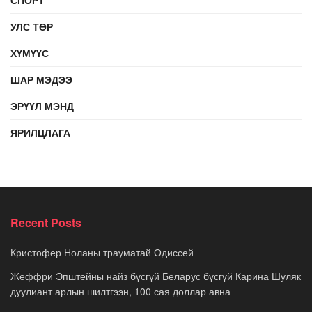
УЛС ТӨР
ХҮМҮҮС
ШАР МЭДЭЭ
ЭРҮҮЛ МЭНД
ЯРИЛЦЛАГА
Recent Posts
Кристофер Ноланы трауматай Одиссей
Жеффри Эпштейны найз бүсгүй Беларус бүсгүй Карина Шуляк
дуулиант арлын шилтгээн, 100 сая доллар авна