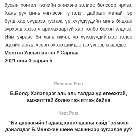
бусын хонгил гээчийн жинхэнэ золиос болсоор ирлээ.
Хань рүү минь чиглэсэн гүтгэлэг, дайралт манай гэр
бүлд хар сүүдрээ тусгаж, үр хүүхдүүдийн минь бяцхан
зүрхэнд хэзээ ч арилахааргүй хар толбо болон үлдлээ.
Ийм учраас би хань ижил, үр хүүхдүүдийнхээ төлөө
эцсийн аргаа хэрэглэхээр шийдсэнээ үүгээр мэдэгдье.
Монгол Улсын иргэн Ү.Сарнаа
2021 оны 4 сарын 5
Previous Post
Б.Болд: Хэлэлцээг аль аль талдаа үр өгөөжтэй,
амжилттай болно гэж итгэж байна
Next Post
“Би дараагийн Гадаад харилцааны сайд” хэмээн
даналздаг Б.Мөнхжин шөнө машинаар зугаалав уу?