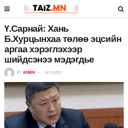
Ү.Сарнай: Хань
Б.Хурцынхаа төлөө эцсийн
аргаа хэрэглэхээр
шийдсэнээ мэдэгдье
BY
ADMIN
04/13/2021