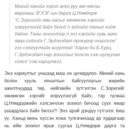
Миний ханийг хорих анги руу авч явсны
маргааш ЗГХЭГ-ын дарга Ц.Нямдорж
“С.Зоригийн амь насыг хөнөөсөн хэргийг
илрүүлэхгүй байх бүхий л зүйлийг таныг хийж
байна. Таны зохиолоор л энэ хэргийн хувь заяа
яваа гэдгийг Г.Эрдэнэбат прокурор онцолсон”
гэх сэтгүүлчийн асуултад “Харин би Б.Хурц,
Г.Эрдэнэбат нар зохиолыг бичсэн гэж шулуухан
хэлнэ” гэж хариулжээ.
Энэ хариултыг уншаад маш их цочирдлоо. Миний хань
болон хууль хяналтын байгууллагын жирийн
ажилтнуудад төр, нийгмийн зүтгэлтэн С.Зоригийг
хөнөөсөн хэргийг илрүүлэхгүй байх, тэр тусмаа
Ц.Нямдоржийн хэлсэнчлэн зохиол бичээд суух ямар
шаардлага байх билээ?! Энэ арай дэндүү гүтгэлэг биш
үү. Ханьд минь хүссэн ялаа тулгачихаад ар хударгаар
нь ийм зохиол ярьж суугаа Ц.Нямдорж дарга та