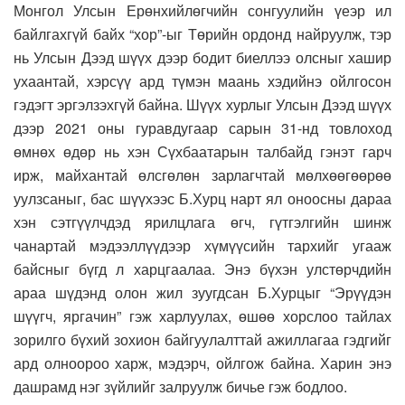
Монгол Улсын Ерөнхийлөгчийн сонгуулийн үеэр ил
байлгахгүй байх “хор”-ыг Төрийн ордонд найруулж, тэр
нь Улсын Дээд шүүх дээр бодит биеллээ олсныг хашир
ухаантай, хэрсүү ард түмэн маань хэдийнэ ойлгосон
гэдэгт эргэлзэхгүй байна. Шүүх хурлыг Улсын Дээд шүүх
дээр 2021 оны гуравдугаар сарын 31-нд товлоход
өмнөх өдөр нь хэн Сүхбаатарын талбайд гэнэт гарч
ирж, майхантай өлсгөлөн зарлагчтай мөлхөөгөөрөө
уулзсаныг, бас шүүхээс Б.Хурц нарт ял оноосны дараа
хэн сэтгүүлчдэд ярилцлага өгч, гүтгэлгийн шинж
чанартай мэдээллүүдээр хүмүүсийн тархийг угааж
байсныг бүгд л харцгаалаа. Энэ бүхэн улстөрчдийн
араа шүдэнд олон жил зуугдсан Б.Хурцыг “Эрүүдэн
шүүгч, яргачин” гэж харлуулах, өшөө хорслоо тайлах
зорилго бүхий зохион байгуулалттай ажиллагаа гэдгийг
ард олноороо харж, мэдэрч, ойлгож байна. Харин энэ
дашрамд нэг зүйлийг залруулж бичье гэж бодлоо.