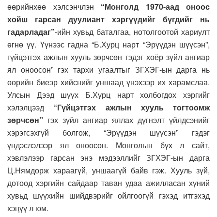
өөрийнхөө хэлсэнчлэн
“Монголд 1970-аад оноос
хойш гарсан дуулиант хэргүүдийг бүгдийг нь
гадарладаг”
-ийн хувьд баталгаа, нотолгоотой хариулт
өгнө үү. Үүнээс гадна “Б.Хурц нарт “Эрүүдэн шүүсэн”,
гүйцэтгэх ажлын хууль зөрчсөн гэдэг хоёр зүйл ангиар
ял оноосон” гэх тархи угаалтыг ЗГХЭГ-ын дарга нь
өөрийн биеэр хийснийг уншаад үнэхээр их харамслаа.
Улсын Дээд шүүх Б.Хурц нарт холбогдох хэргийг
хэлэлцээд
“Гүйцэтгэх ажлын хууль тогтоомж
зөрчсөн”
гэх зүйл ангиар яллах дүгнэлт үйлдсэнийг
хэрэгсэхгүй болгож, “Эрүүдэн шүүсэн” гэдэг
үндэслэлээр ял оноосон. Монголын бүх л сайт,
хэвлэлээр гарсан энэ мэдээллийг ЗГХЭГ-ын дарга
Ц.Нямдорж хараагүй, уншаагүй байв гэж. Хууль зүй,
дотоод хэргийн сайдаар таван удаа ажилласан хүний
хувьд шүүхийн шийдвэрийг ойлгоогүй гэхэд итгэхэд
хэцүү л юм.