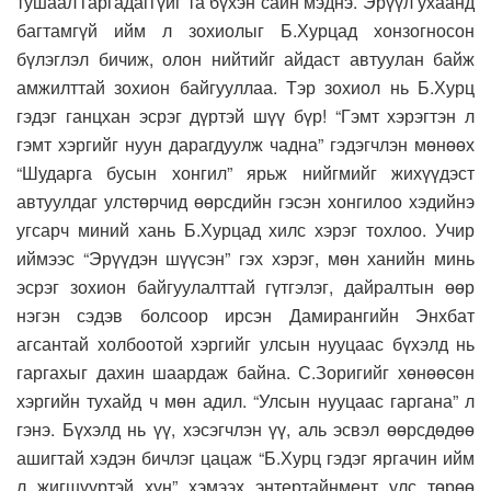
тушаал гаргадаггүйг та бүхэн сайн мэднэ. Эрүүл ухаанд
багтамгүй ийм л зохиолыг Б.Хурцад хонзогносон
бүлэглэл бичиж, олон нийтийг айдаст автуулан байж
амжилттай зохион байгууллаа. Тэр зохиол нь Б.Хурц
гэдэг ганцхан эсрэг дүртэй шүү бүр! “Гэмт хэрэгтэн л
гэмт хэргийг нуун дарагдуулж чадна” гэдэгчлэн мөнөөх
“Шударга бусын хонгил” ярьж нийгмийг жихүүдэст
автуулдаг улстөрчид өөрсдийн гэсэн хонгилоо хэдийнэ
угсарч миний хань Б.Хурцад хилс хэрэг тохлоо. Учир
иймээс “Эрүүдэн шүүсэн” гэх хэрэг, мөн ханийн минь
эсрэг зохион байгуулалттай гүтгэлэг, дайралтын өөр
нэгэн сэдэв болсоор ирсэн Дамирангийн Энхбат
агсантай холбоотой хэргийг улсын нууцаас бүхэлд нь
гаргахыг дахин шаардаж байна. С.Зоригийг хөнөөсөн
хэргийн тухайд ч мөн адил. “Улсын нууцаас гаргана” л
гэнэ. Бүхэлд нь үү, хэсэгчлэн үү, аль эсвэл өөрсдөдөө
ашигтай хэдэн бичлэг цацаж “Б.Хурц гэдэг яргачин ийм
л жигшүүртэй хүн” хэмээх энтертайнмент улс төрөө