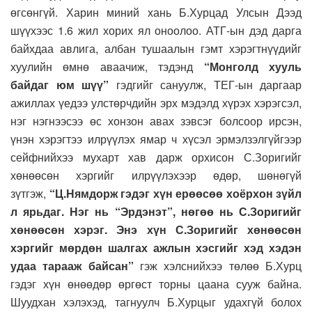
өгсөнгүй. Харин миний хань Б.Хурцад Улсын Дээд
шүүхээс 1.6 жил хорих ял оноолоо. АТГ-ын дэд дарга
байхдаа авлига, албан тушаалын гэмт хэрэгтнүүдийг
хуулийн өмнө аваачиж, тэдэнд
“Монголд хууль
байдаг юм шүү”
гэдгийг сануулж, ТЕГ-ын даргаар
ажиллах үедээ улстөрчдийн эрх мэдэлд хүрэх хэрэгсэл,
нэг нэгнээсээ өс хонзон авах зэвсэг болсоор ирсэн,
үнэн хэрэгтээ илрүүлэх ямар ч хүсэл эрмэлзэлгүйгээр
сейфнийхээ мухарт хав дарж орхисон С.Зоригийг
хөнөөсөн хэргийг илрүүлэхээр өдөр, шөнөгүй
зүтгэж,
“Ц.Нямдорж гэдэг хүн ерөөсөө хоёрхон зүйл
л ярьдаг. Нэг нь “Эрдэнэт”, нөгөө нь С.Зоригийг
хөнөөсөн хэрэг. Энэ хүн С.Зоригийг хөнөөсөн
хэргийг мөрдөн шалгах ажлын хэсгийг хэд хэдэн
удаа тарааж байсан”
гэж хэлснийхээ төлөө Б.Хурц
гэдэг хүн өнөөдөр өргөст торны цаана сууж байна.
Шуудхан хэлэхэд, тагнуулч Б.Хурцыг удахгүй болох