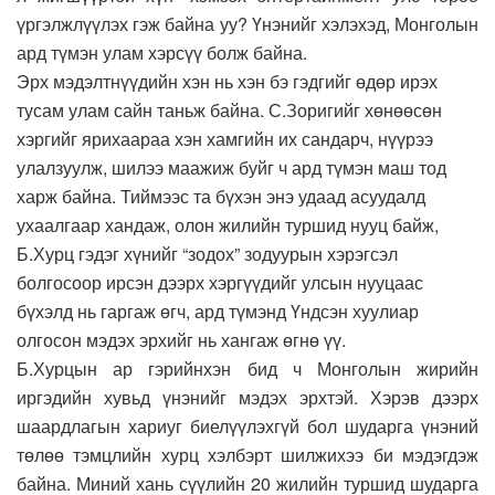
үргэлжлүүлэх гэж байна уу? Үнэнийг хэлэхэд, Монголын
ард түмэн улам хэрсүү болж байна.
Эрх мэдэлтнүүдийн хэн нь хэн бэ гэдгийг өдөр ирэх
тусам улам сайн таньж байна. С.Зоригийг хөнөөсөн
хэргийг ярихаараа хэн хамгийн их сандарч, нүүрээ
улалзуулж, шилээ маажиж буйг ч ард түмэн маш тод
харж байна. Тиймээс та бүхэн энэ удаад асуудалд
ухаалгаар хандаж, олон жилийн туршид нууц байж,
Б.Хурц гэдэг хүнийг “зодох” зодуурын хэрэгсэл
болгосоор ирсэн дээрх хэргүүдийг улсын нууцаас
бүхэлд нь гаргаж өгч, ард түмэнд Үндсэн хуулиар
олгосон мэдэх эрхийг нь хангаж өгнө үү.
Б.Хурцын ар гэрийнхэн бид ч Монголын жирийн
иргэдийн хувьд үнэнийг мэдэх эрхтэй. Хэрэв дээрх
шаардлагын хариуг биелүүлэхгүй бол шударга үнэний
төлөө тэмцлийн хурц хэлбэрт шилжихээ би мэдэгдэж
байна. Миний хань сүүлийн 20 жилийн туршид шударга