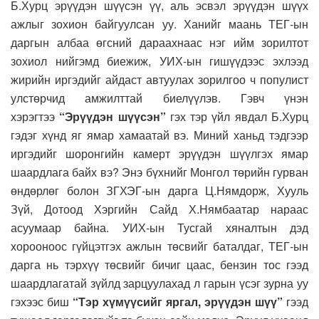
Б.Хурц эрүүдэн шүүсэн үү, аль эсвэл эрүүдэн шүүх
ажлыг зохион байгуулсан уу. Ханийг маань ТЕГ-ын
даргын албаа өгсний дараахнаас нэг ийм зорилтот
зохиол нийгэмд биежиж, УИХ-ын гишүүдээс эхлээд
жирийн иргэдийг айдаст автуулах зорилгоо ч популист
улстөрчид амжилттай биелүүлэв. Гэвч үнэн
хэрэгтээ
“Эрүүдэн шүүсэн”
гэх тэр үйл явдал Б.Хурц
гэдэг хүнд яг ямар хамаатай вэ. Миний ханьд тэдгээр
иргэдийг шоронгийн камерт эрүүдэн шүүлгэх ямар
шаардлага байх вэ? Энэ бүхнийг Монгол төрийн гурван
өндөрлөг болон ЗГХЭГ-ын дарга Ц.Нямдорж, Хууль
Зүй, Дотоод Хэргийн Сайд Х.Нямбаатар нараас
асуумаар байна. УИХ-ын Тусгай хяналтын дэд
хорооноос гүйцэтгэх ажлын төсвийг баталдаг, ТЕГ-ын
дарга нь тэрхүү төсвийг бичиг цаас, бензин тос гээд
шаардлагатай зүйлд зарцуулахад л гарын үсэг зурна уу
гэхээс биш
“Тэр хүмүүсийг яргал, эрүүдэн шүү”
гээд