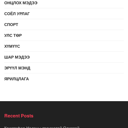
ОНЦЛОХ МЭДЭЭ
СОЁЛ УРЛАГ
СПОРТ
УЛС ТӨР
ХҮМҮҮС
ШАР МЭДЭЭ
ЭРҮҮЛ МЭНД
ЯРИЛЦЛАГА
Recent Posts
Кристофер Ноланы трауматай Одиссей