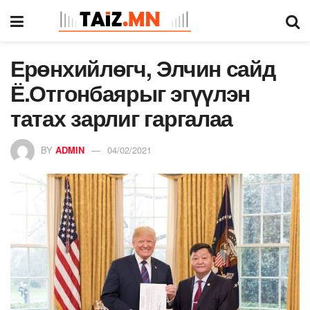
Ерөнхийлөгч, Элчин сайд
Ё.Отгонбаярыг эгүүлэн
татах зарлиг гаргалаа
BY
ADMIN
04/02/2021