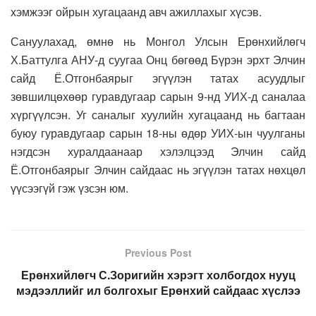
хэмжээг ойрын хугацаанд авч ажиллахыг хүсэв.
Сануулахад, өмнө нь Монгол Улсын Ерөнхийлөгч
Х.Баттулга АНУ-д суугаа Онц бөгөөд Бүрэн эрхт Элчин
сайд Ё.Отгонбаярыг эгүүлэн татах асуудлыг
зөвшилцөхөөр гуравдугаар сарын 9-нд УИХ-д саналаа
хүргүүлсэн. Уг саналыг хуулийн хугацаанд нь багтаан
буюу гуравдугаар сарын 18-ны өдөр УИХ-ын чуулганы
нэгдсэн хуралдаанаар хэлэлцээд Элчин сайд
Ё.Отгонбаярыг Элчин сайдаас нь эгүүлэн татах нөхцөл
үүсээгүй гэж үзсэн юм.
Previous Post
Ерөнхийлөгч С.Зоригийн хэрэгт холбогдох нууц
мэдээллийг ил болгохыг Ерөнхий сайдаас хүслээ