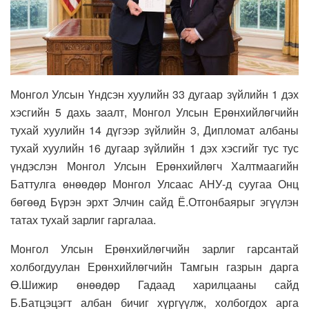
Монгол Улсын Үндсэн хуулийн 33 дугаар зүйлийн 1 дэх
хэсгийн 5 дахь заалт, Монгол Улсын Ерөнхийлөгчийн
тухай хуулийн 14 дүгээр зүйлийн 3, Дипломат албаны
тухай хуулийн 16 дугаар зүйлийн 1 дэх хэсгийг тус тус
үндэслэн Монгол Улсын Ерөнхийлөгч Халтмаагийн
Баттулга өнөөдөр Монгол Улсаас АНУ-д суугаа Онц
бөгөөд Бүрэн эрхт Элчин сайд Ё.Отгонбаярыг эгүүлэн
татах тухай зарлиг гаргалаа.
Монгол Улсын Ерөнхийлөгчийн зарлиг гарсантай
холбогдуулан Ерөнхийлөгчийн Тамгын газрын дарга
Ө.Шижир өнөөдөр Гадаад харилцааны сайд
Б.Батцэцэгт албан бичиг хүргүүлж, холбогдох арга