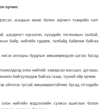
сон орчин:
эрэгсэл, агаарын хөлөг болон зорчигч тээврийн галт
ай, цэцэрлэгт хүрээлэн, хүүхдийн тоглоомын талбай,
агын байр, нийтийн гудамж, талбайд байрлаж байгаа
лон нисэх онгоцны буудлын зөвшөөрөгдсөн цэгээс бусад
д тохиолдолд олон нийтийг хамарсан жагсаал, цуглаан,
зохион байгуулагдаж байгаа газар, түүний ойр орчим;
гээр үйлчлэх тусгай зөвшөөрөлтэйгөөс бусад этгээдийн
о, олон нийтийн мэдээллийн сүлжээ ашиглан/ болон