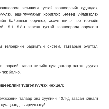
 зөвшөөрөл эзэмшигч тусгай зөвшөөрлийг худалдах,
жүүлэх, ашиглуулахыг хориглох бөгөөд үйлдвэрлэх
рийн байршлыг өөрчлөх, эсхүл шинэ нэр төрлийн
ийн 5.1, 5.3-т заасан тусгай зөвшөөрөлд өөрчлөлт
им төлбөрийн баримтын систем, татварын бүртгэл,
өвшөөрлийг таван жилийн хугацаагаар олгож, дуусах
нгаж болно.
вшөөрлийг түдгэлзүүлэх нөхцөл:
 хэмжээний талаар энэ хуулийн 40.1-д заасан хяналт
 хугацаанд нь ирүүлээгүй;