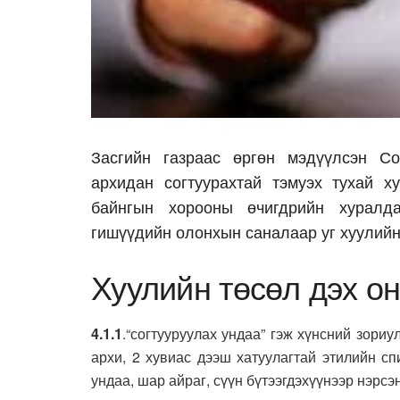
Засгийн газраас өргөн мэдүүлсэн Со
архидан согтуурахтай тэмуэх тухай х
байнгын хорооны өчигдрийн хуралд
гишүүдийн олонхын саналаар уг хуулийн
Хуулийн төсөл дэх о
4.1.1
.“согтууруулах ундаа” гэж хүнсний зориу
архи, 2 хувиас дээш хатуулагтай этилийн сп
ундаа, шар айраг, сүүн бүтээгдэхүүнээр нэрсэ