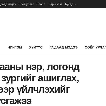
адаад мэдээ
Соёл урлаг
Спорт
Шар мэдээ
Бусад
Л
НИЙГЭМ
ХҮМҮҮС
ГАДААД МЭДЭЭ
СОЁЛ УРЛА
ааны нэр, логонд
 зургийг ашиглах,
тээр үйлчлэхийг
усгажээ