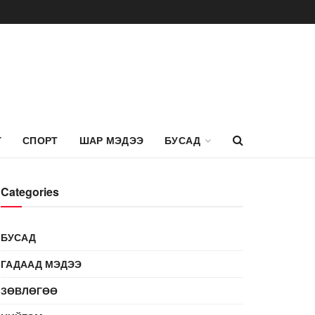
Г
СПОРТ
ШАР МЭДЭЭ
БУСАД
Categories
БУСАД
ГАДААД МЭДЭЭ
ЗӨВЛӨГӨӨ