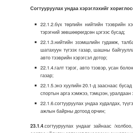
Согтууруулах ундаа хэрэглэхийг хоригло
22.1.2.бүх төрлийн нийтийн тээврийн х
тэрэгний зөвшөөрөгдсөн цэгээс бусад;
22.1.3.нийтийн эзэмшлийн гудамж, талб
шатахуун түгээх газар, шашны байгуулл
авто тээврийн хэрэгсэл дотор;
22.1.4.галт тэрэг, авто тээвэр, усан бо
газар;
22.1.5.энэ хуулийн 20.1-д зааснаас буса
спортын арга хэмжээ, тэмцээн, уралдаан 
22.1.6.согтууруулах ундаа худалдах, түү
ажлын байрны дотоод орчин;
23.1.4
.согтууруулах ундааг зайнаас /холбо