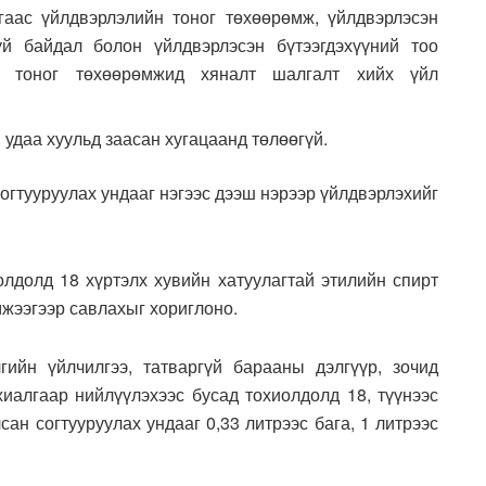
агаас үйлдвэрлэлийн тоног төхөөрөмж, үйлдвэрлэсэн
гүй байдал болон үйлдвэрлэсэн бүтээгдэхүүний тоо
лэх тоног төхөөрөмжид хяналт шалгалт хийх үйл
 удаа хуульд заасан хугацаанд төлөөгүй.
 согтууруулах ундааг нэгээс дээш нэрээр үйлдвэрлэхийг
олдолд 18 хүртэлх хувийн хатуулагтай этилийн спирт
мжээгээр савлахыг хориглоно.
гийн үйлчилгээ, татваргүй барааны дэлгүүр, зочид
хиалгаар нийлүүлэхээс бусад тохиолдолд 18, түүнээс
сан согтууруулах ундааг 0,33 литрээс бага, 1 литрээс