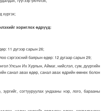
далдах, түүгээр үйлчлэх;
д хүргэх;
члэхийг хориглох өдрүүд:
өр: 11 дүгээр сарын 26;
олоо сэргээсний баярын өдөр: 12 дугаар сарын 29;
нгол Улсын Их Хурлын, Аймаг, нийслэл, сум, дүүргийн
ийн санал авах өдөр, санал авах өдрийн өмнөх болон
р, зургийг, согтууруулах ундааны нэр, лого, барааны
уулах, цалин хөлсийг орлуулан олгох, согтууруулах