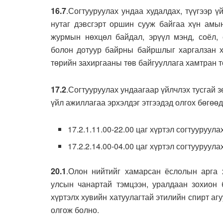
16.7
.Согтууруулах ундаа худалдах, түүгээр ү
нутаг дэвсгэрт оршин сууж байгаа хүн амын
журмын нөхцөл байдал, эрүүл мэнд, соёл, 
болон дотуур байрны байршлыг харгалзан хү
төрийн захиргааны төв байгууллага хамтран т
17.2
.Согтууруулах ундаагаар үйлчлэх тусгай 
үйл ажиллагаа эрхэлдэг этгээдэд олгох бөгөө
17.2.1.11.00-22.00 цаг хүртэл согтууруула
17.2.2.14.00-04.00 цаг хүртэл согтууруул
20.1
.Олон нийтийг хамарсан ёслолын арга х
улсын чанартай тэмцээн, уралдаан зохион б
хүртэлх хувийн хатуулагтай этилийн спирт аг
олгож болно.