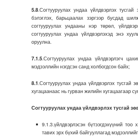
5.8
.Согтууруулах ундаа үйлдвэрлэх тусгай
бэлэглэх, барьцаалах зэргээр бусдад шил
согтууруулах ундааны нэр төрөл, үйлдвэ
согтууруулах ундаа үйлдвэрлэхэд энэ хуул
оруулна.
7.1.5
.Согтууруулах ундаа үйлдвэрлэгч цах
мэдээллийн нэгдсэн санд холбогдсон байх;
8.1
.Согтууруулах ундаа үйлдвэрлэх тусгай з
хугацаанаас нь гурван жилийн хугацаагаар су
Согтууруулах ундаа үйлдвэрлэх тусгай зө
9.1.3.үйлдвэрлэсэн бүтээгдэхүүний тоо
тавих эрх бүхий байгууллагад мэдээллийг