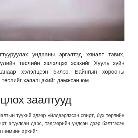
гтууруулах ундааны эргэлтэд хяналт тавих,
уулийн төслийн хэлэлцэх эсэхийг Хууль зүйн
аанаар хэлэлцсэн билээ. Байнгын хорооны
 төслийг хэлэлцэхийг дэмжсэн юм.
нцлох заалтууд
лалтын түүхий эдээр үйлдвэрлэсэн спирт, бүх төрлийн
ирт агуулсан дарс, тэдгээрийн үндсэн дээр бэлтгэсэн
н шимийн архийг;