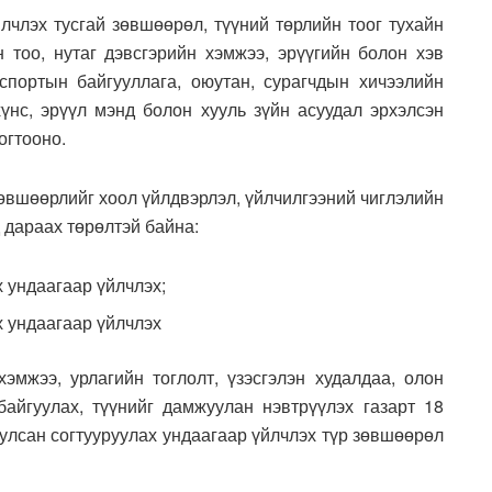
йлчлэх тусгай зөвшөөрөл, түүний төрлийн тоог тухайн
 тоо, нутаг дэвсгэрийн хэмжээ, эрүүгийн болон хэв
спортын байгууллага, оюутан, сурагчдын хичээлийн
нс, эрүүл мэнд болон хууль зүйн асуудал эрхэлсэн
огтооно.
зөвшөөрлийг хоол үйлдвэрлэл, үйлчилгээний чиглэлийн
д дараах төрөлтэй байна:
х ундаагаар үйлчлэх;
ах ундаагаар үйлчлэх
эмжээ, урлагийн тоглолт, үзэсгэлэн худалдаа, олон
айгуулах, түүнийг дамжуулан нэвтрүүлэх газарт 18
уулсан согтууруулах ундаагаар үйлчлэх түр зөвшөөрөл