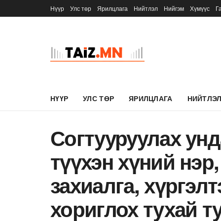
Нүүр
Улс төр
Ярилцлага
Нийтлэл
Нийгэм
Хүмүүс
Г
НҮҮР
УЛС ТӨР
ЯРИЛЦЛАГА
НИЙТЛЭ
Согтууруулах унд
түүхэн хүний нэр,
захиалга, хүргэл
хориглох тухай т