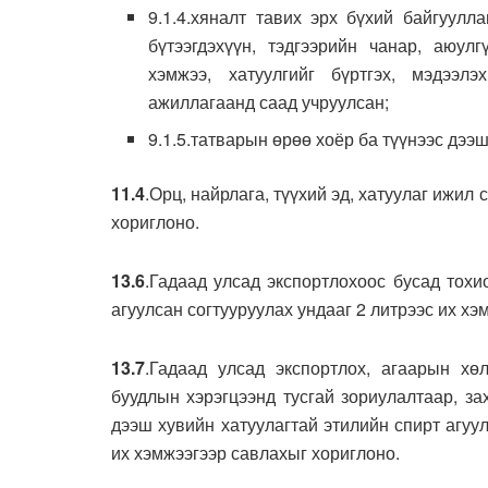
9.1.4.хяналт тавих эрх бүхий байгуулл
бүтээгдэхүүн, тэдгээрийн чанар, аюул
хэмжээ, хатуулгийг бүртгэх, мэдээ
ажиллагаанд саад учруулсан;
9.1.5.татварын өрөө хоёр ба түүнээс дээш
11.4
.Орц, найрлага, түүхий эд, хатуулаг ижил
хориглоно.
13.6
.Гадаад улсад экспортлохоос бусад тохи
агуулсан согтууруулах ундааг 2 литрээс их хэ
13.7
.Гадаад улсад экспортлох, агаарын хөл
буудлын хэрэгцээнд тусгай зориулалтаар, за
дээш хувийн хатуулагтай этилийн спирт агуул
их хэмжээгээр савлахыг хориглоно.