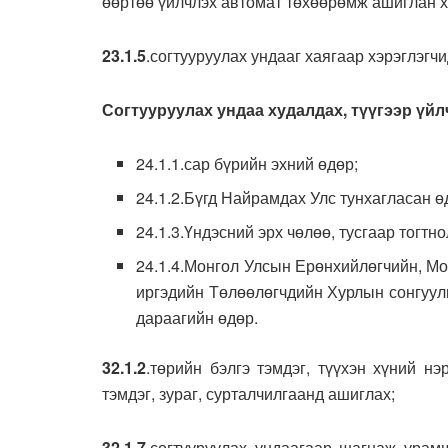
өөртөө үйлчлэх автомат төхөөрөмж ашиглан ху
23.1.5
.согтууруулах ундааг хаягаар хэрэглэгчи
Согтууруулах ундаа худалдах, түүгээр үйл
24.1.1.сар бүрийн эхний өдөр;
24.1.2.Бүгд Найрамдах Улс тунхагласан өд
24.1.3.Үндэсний эрх чөлөө, тусгаар тогтн
24.1.4.Монгол Улсын Ерөнхийлөгчийн, Мо
иргэдийн Төлөөлөгчдийн Хурлын сонгуул
дараагийн өдөр.
32.1.2
.төрийн бэлгэ тэмдэг, түүхэн хүний нэ
тэмдэг, зураг, сурталчилгаанд ашиглах;
32.1.7
.согтууруулах ундаагаар шагнаж урамш