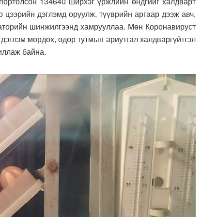
портолсон 134640 ширхэг үржлийн өндгийг халдварт
о цээрийн дэглэмд оруулж, түүврийн аргаар дээж авч,
аторийн шинжилгээнд хамрууллаа. Мөн Коронавируст
дэглэм мөрдөх, өдөр тутмын ариутгал халдваргүйтгэл
иллаж байна.