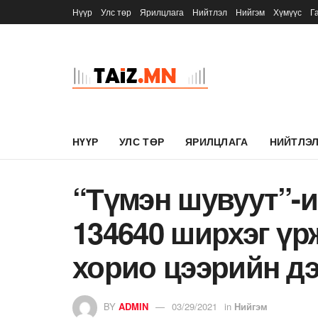
Нүүр
Улс төр
Ярилцлага
Нийтлэл
Нийгэм
Хүмүүс
Г
НҮҮР
УЛС ТӨР
ЯРИЛЦЛАГА
НИЙТЛЭ
“Түмэн шувуут”-
134640 ширхэг үр
хорио цээрийн д
BY
ADMIN
03/29/2021
in
Нийгэм