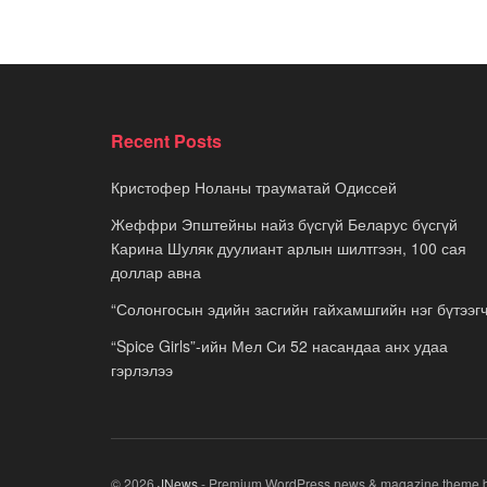
Recent Posts
Кристофер Ноланы трауматай Одиссей
Жеффри Эпштейны найз бүсгүй Беларус бүсгүй
Карина Шуляк дуулиант арлын шилтгээн, 100 сая
доллар авна
“Солонгосын эдийн засгийн гайхамшгийн нэг бүтээгч
“Spice Girls”-ийн Мел Си 52 насандаа анх удаа
гэрлэлээ
© 2026
JNews
- Premium WordPress news & magazine theme 