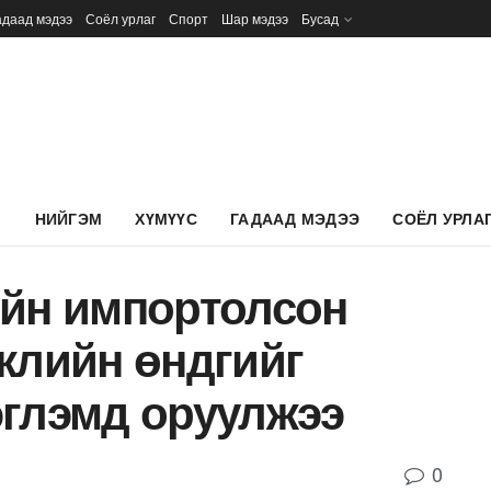
адаад мэдээ
Соёл урлаг
Спорт
Шар мэдээ
Бусад
Л
НИЙГЭМ
ХҮМҮҮС
ГАДААД МЭДЭЭ
СОЁЛ УРЛА
ийн импортолсон
жлийн өндгийг
эглэмд оруулжээ
0