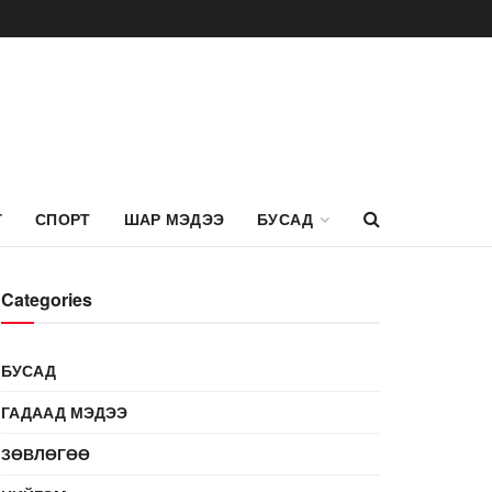
Г
СПОРТ
ШАР МЭДЭЭ
БУСАД
Categories
БУСАД
ГАДААД МЭДЭЭ
ЗӨВЛӨГӨӨ