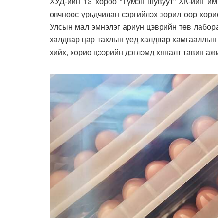
ХУД-ийн 13 хороо “Түмэн шувуут” ХК-ийн им
өвчнөөс урьдчилан сэргийлэх зорилгоор хори
Улсын мал эмнэлэг ариун цэврийн төв лабор
халдвар цар тахлын үед халдвар хамгааллын 
хийх, хорио цээрийн дэглэмд хяналт тавин аж