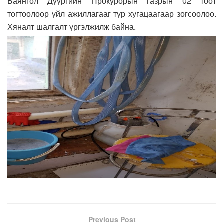
Баянгол Дүүргийн Прокурорын газрын 02 тоот
тогтоолоор үйл ажиллагааг түр хугацаагаар зогсоолоо.
Хяналт шалгалт үргэлжилж байна.
Previous Post