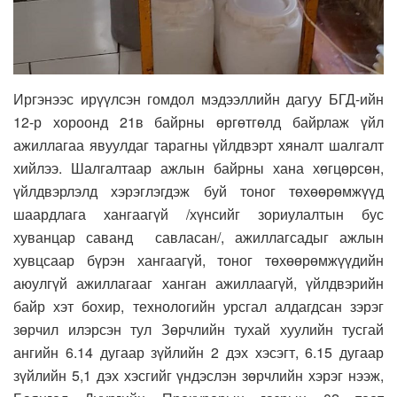
Иргэнээс ирүүлсэн гомдол мэдээллийн дагуу БГД-ийн
12-р хороонд 21в байрны өргөтгөлд байрлаж үйл
ажиллагаа явуулдаг тарагны үйлдвэрт хяналт шалгалт
хийлээ. Шалгалтаар ажлын байрны хана хөгцөрсөн,
үйлдвэрлэлд хэрэглэгдэж буй тоног төхөөрөмжүүд
шаардлага хангаагүй /хүнсийг зориулалтын бус
хуванцар саванд савласан/, ажиллагсадыг ажлын
хувцсаар бүрэн хангаагүй, тоног төхөөрөмжүүдийн
аюулгүй ажиллагааг ханган ажиллаагүй, үйлдвэрийн
байр хэт бохир, технологийн урсгал алдагдсан зэрэг
зөрчил илэрсэн тул Зөрчлийн тухай хуулийн тусгай
ангийн 6.14 дугаар зүйлийн 2 дэх хэсэгт, 6.15 дугаар
зүйлийн 5,1 дэх хэсгийг үндэслэн зөрчлийн хэрэг нээж,