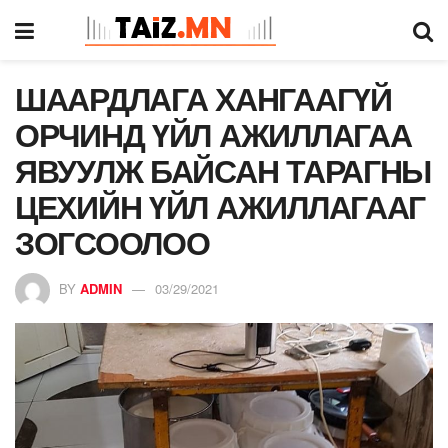
ШААРДЛАГА ХАНГААГҮЙ
ОРЧИНД ҮЙЛ АЖИЛЛАГАА
ЯВУУЛЖ БАЙСАН ТАРАГНЫ
ЦЕХИЙН ҮЙЛ АЖИЛЛАГААГ
ЗОГСООЛОО
BY
ADMIN
03/29/2021