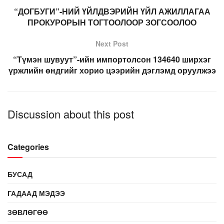
“ДОГБУГИ”-НИЙ ҮЙЛДВЭРИЙН ҮЙЛ АЖИЛЛАГАА
ПРОКУРОРЫН ТОГТООЛООР ЗОГСООЛОО
Next Post
“Түмэн шувуут”-ийн импортолсон 134640 ширхэг
үржлийн өндгийг хорио цээрийн дэглэмд оруулжээ
Discussion about this post
Categories
БУСАД
ГАДААД МЭДЭЭ
ЗӨВЛӨГӨӨ