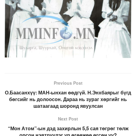
Previous Post
О.Баасанхүү: МАН-ынхан өөдгүй. Н.Энхбаярыг бүгд
бөгсийг нь долоосон. Дараа нь зураг хөргийг нь
шатаагаад шоронд явуулсан
Next Post
“Мон Атом”-ын дэд захирлын 5,5 сая төгрөг төлж
орсон нэвтрүүлэг үр өгөөжөө өгсөн үү?