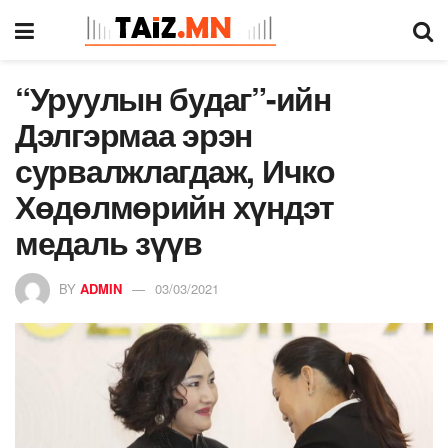
“Уруулын будаг”-ийн
Дэлгэрмаа эрэн
сурвалжлагдаж, Ичко
Хөдөлмөрийн хүндэт
медаль зүүв
BY
ADMIN
03/03/2021