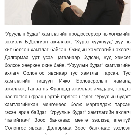
“Уруулын будаг” хамтлагийн продюссерээр нь хөгжмийн
зохиолч Б.Долгион ажиллаж, “Хүрээ хүүхнүүд” дуу нь
хит болсон хамтлаг байсан. Охидын хамтлагийн ахлагч
Дэлгэрмаа урт үсээ цагаанаар будсан, нүд хөмсөг
болсон хөөрхөн охин байв. “Уруулын будаг” хамтлагийн
ахлагч Солонгос явснаар тус хамтлаг тарсан. Тус
хамтлагийн гишүүн Ичко Боловсролын яаманд
ажиллаж, Ганаа нь Францад ажиллаж амьдарч, тэндээ
нас тогтсон франц эртэй гэрлэсэн гэдэг. “Уруулын будаг”
хамтлагийнхан мөнгөнөөс болж маргалдаж тарсан
гэсэн яриа байдаг. “Уруулын будаг” хамтлагийн ахлагч
“талийгаач” Зоос банкнаас мөнгө зээлээд өгөлгүй
Солонгос явсан. Дэлгэрмаа Зоос банкнаас зээлсэн