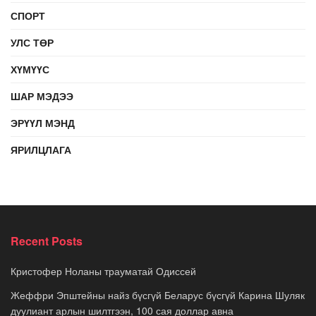
СПОРТ
УЛС ТӨР
ХҮМҮҮС
ШАР МЭДЭЭ
ЭРҮҮЛ МЭНД
ЯРИЛЦЛАГА
Recent Posts
Кристофер Ноланы трауматай Одиссей
Жеффри Эпштейны найз бүсгүй Беларус бүсгүй Карина Шуляк
дуулиант арлын шилтгээн, 100 сая доллар авна