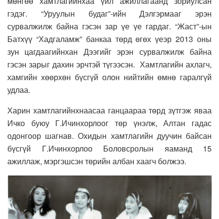
мөнгөө хамтлагийнхаа үйл ажиллагаанд зориулсан
гэдэг. “Уруулын будаг”-ийн Дэлгэрмааг эрэн
сурвалжилж байна гэсэн зар үе үе гардаг. “Жаст”-ын
Батхүү “Хадгаламж” банкаа төрд өгөх үеэр 2013 оны
зун цагдаагийнхан Дээгийг эрэн сурвалжилж байна
гэсэн зарыг дахин эрчтэй түгээсэн. Хамтлагийн ахлагч,
хамгийн хөөрхөн бүсгүй олон нийтийн өмнө гаралгүй
удлаа.
Харин хамтлагийнхнаасаа ганцаараа төрд зүтгэж яваа
Ичко буюу Г.Ичинхорлоог төр үнэлж, Алтан гадас
одонгоор шагнав. Охидын хамтлагийн дуучин байсан
бүсгүй Г.Ичинхорлоо Боловсролын яаманд 15
ажиллаж, мэргэшсэн төрийн албан хаагч болжээ.