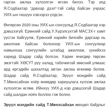
гарган ажлаа хүлээлгэн өгсөн билээ. Тэр үед
Я.Содбаатар “давхар дээл”-тэй сайд байсан учраас
УИХ-ын гишүүн хэвээрээ үлдсэн.
Өнгөрсөн 2020 оны УИХ-ын сонгуульд Я.Содбаатар нэр
дэвшээгүй. Ерөнхий сайд У.Хүрэлсүхтэй МАСЗХ-г хамт
үүсгэн байгуулж, Ерөнхий нарийн бичгийн даргаар нь
ажиллаж байсан болохоор УИХ-ын сонгуулиар
намынхаа сонгуулийн штабад ажиллаж, үүнийхээ
хариуд Шадар сайд болсон. Харин өчигдөр төрсөн
эмэгтэйг ХӨСҮТ рүү халад, табочкитай зөөсний улмаас
ард иргэдийн шахалтад автан ажлаа өгөхөөр болов.
Шадар сайд Я.Содбаатар, Эрүүл мэндийн сайд
Т.Мөнхсайхан хоёр өнөөдөр хариуцлага хүлээж ажлаа
хүлээлгэн өглөө. Ийнхүү УИХ-д нэр дэвшээгүй Шадар
сайд шалдан ноён боллоо гэж болно.
Эрүүл мэндийн сайд Т.Мөнхсайхан н
өхцөл байдлыг