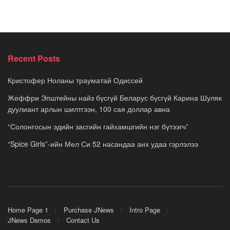
Recent Posts
Кристофер Ноланы трауматай Одиссей
Жеффри Эпштейны найз бүсгүй Беларус бүсгүй Карина Шуляк
дуулиант арлын шилтгээн, 100 сая доллар авна
“Солонгосын эдийн засгийн гайхамшгийн нэг бүтээгч”
“Spice Girls”-ийн Мел Си 52 насандаа анх удаа гэрлэлээ
Home Page 1
Purchase JNews
Intro Page
JNews Demos
Contact Us