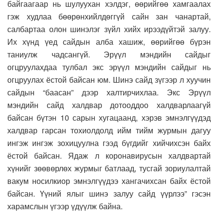
байгаагаар нь шулуухан хэлдэг, өөрийгөө хамгаалах
гэж худлаа бөөрөнхийлдөггүй сайн зан чанартай,
салбартаа олон шинэлэг зүйл хийх ирээдүйтэй залуу.
Их хүнд үед сайдын алба хашиж, өөрийгөө бүрэн
таниулж чадсангүй. Эрүүл мэндийн сайдыг
огцруулахдаа тулбал экс эрүүл мэндийн сайдыг нь
огцруулах ёстой байсан юм. Шинэ сайд зүгээр л хуучин
сайдын “баасан” дээр халтирчихлаа. Экс Эрүүл
мэндийн сайд халдвар дотооддоо халдварлаагүй
байсан бүтэн 10 сарын хугацаанд, хэрэв эмнэлгүүдэд
халдвар гарсан тохиолдолд ийм тийм журмын дагуу
ингэж ингэж зохицуулна гээд бүгдийг хийчихсэн байх
ёстой байсан. Ядаж л коронавирусын халдвартай
хүнийг зөөвөрлөх журмыг батлаад, тусгай зориулалтай
вакум носилкиор эмнэлгүүдээ хангачихсан байх ёстой
байсан. Үүний ялыг шинэ залуу сайд үүрлээ” гэсэн
харамслын үгээр үдүүлж байна.