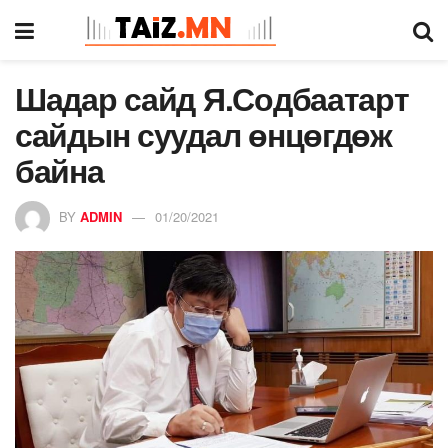
Шадар сайд Я.Содбаатарт
сайдын суудал өнцөгдөж
байна
BY
ADMIN
01/20/2021