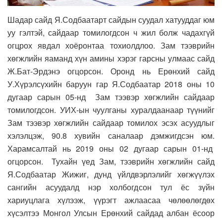
Шадар сайд Я.Содбаатарт сайдын суудал хатууддаг юм
уу гэлтэй, сайдаар томилогдсон ч жил болж чадахгүй
огцрох явдал хоёронтаа тохиолдлоо. Зам тээврийн
хөгжлийн яаманд хүн амины хэрэг гарсны улмаас сайд
Ж.Бат-Эрдэнэ огцорсон. Оронд нь Ерөнхий сайд
У.Хүрэлсүхийн баруун гар Я.Содбаатар 2018 оны 10
дугаар сарын 05-нд Зам тээвэр хөгжлийн сайдаар
томилогдсон. УИХ-ын чуулганы хуралдаанаар түүнийг
Зам тээвэр хөгжлийн сайдаар томилох эсэх асуудлыг
хэлэлцэж, 90.8 хувийн саналаар дэмжигдсэн юм.
Харамсалтай нь 2019 оны 02 дугаар сарын 01-нд
огцорсон. Тухайн үед Зам, тээврийн хөгжлийн сайд
Я.Содбаатар Жижиг, дунд үйлдвэрлэлийг хөгжүүлэх
сангийн асуудалд нэр холбогдсон тул ёс зүйн
хариуцлага хүлээж, үүрэгт ажлаасаа чөлөөлөгдөх
хүсэлтээ Монгол Улсын Ерөнхий сайдад албан ёсоор