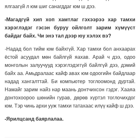
ялгаагүй л юм шиг санагддаг юм ш дээ.
-Магадгүй хип хоп хамтлаг гэхээрээ хар тамхи
хэрэглэдэг гэсэн буруу ойлголт зарим хүмүүст
байдаг байх. Чи энэ тал дээр юу хэлэх вэ?
-Надад бол тийм юм байхгүй. Хар тамхи бол анхаарах
ёстой асуудал мөн байлгүй яахав. Арай ч дээ, одоо
монголын залуучууд хэрэглэдэггүй байлгүй дээ, дэмий
байх аа. Амьдралаас кайф авах юм одоогийн байдлаар
надад хангалттай. Би компьютер тоглоомонд дуртай.
Намайг зарим найз нар маань донтчихсон гэдэг. Хааяа
донтохоороо шөнийн гурав, дөрөв хүртэл тоглочихдог
юм. Тэр чинь архи ууж тамхи татахаас илүү кайф ш дээ.
-Ярилцсанд баярлалаа.