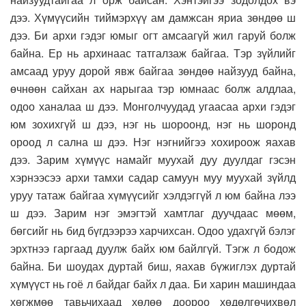
дээ. Хүмүүсийн тиймэрхүү ам дамжсан яриа зөндөө ш
дээ. Би архи гэдэг юмыг огт амсаагүй жил гаруй болж
байна. Ер нь архинаас татгалзаж байгаа. Тэр зүйлийг
амсаад уруу дорой явж байгаа зөндөө найзууд байна,
өчнөөн сайхан ах нарыгаа тэр юмнаас болж алдлаа,
одоо ханалаа ш дээ. Монголчуудад угаасаа архи гэдэг
юм зохихгүй ш дээ, нэг нь шороонд, нэг нь шоронд
ороод л сална ш дээ. Нэг нэгнийгээ хохироож яахав
дээ. Зарим хүмүүс намайг муухай дуу дуулдаг гэсэн
хэрнээсээ архи тамхи садар самуун муу муухай зүйлд
уруу татаж байгаа хүмүүсийг хэлдэггүй л юм байна лээ
ш дээ. Зарим нэг эмэгтэй хамтлаг дуучдаас мөөм,
бөгсийг нь бид бүгдээрээ харчихсан. Одоо удахгүй бэлэг
эрхтнээ гаргаад дуулж байх юм байлгүй. Тэгж л бодож
байна. Би шоудах дуртай биш, яахав бүжиглэх дуртай
хүмүүст нь гоё л байдаг байх л даа. Би харин машиндаа
хөгжмөө тавьчихаад хөлөө доороо хөдөлгөчихвөл