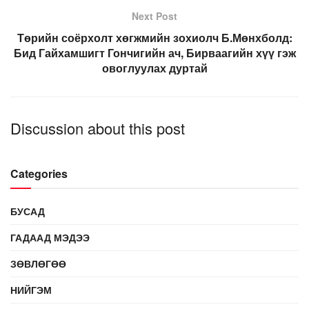
Next Post
Төрийн соёрхолт хөгжмийн зохиолч Б.Мөнхболд:
Бид Гайхамшигт Гончигийн ач, Бирваагийн хүү гэж
овоглуулах дуртай
Discussion about this post
Categories
БУСАД
ГАДААД МЭДЭЭ
ЗӨВЛӨГӨӨ
НИЙГЭМ