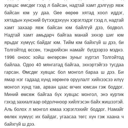
хувцас өмсдөг гээд л байсан, надтай хамт дэлгүүр явж
байсан юм уу даа. Gee өөрөө хятад хоол иддэг,
хятадын хүнсний бүтээгдэхүүн хэрэглэдэг гээд л, надтай
хамт захаар явж байсан юм байлгүй дээ, бодвол.
Надтай хамт амьдарч байгаа манай эхнэр шиг юм
ярьдаг хүмүүс байдаг юм. Тийм юм байхгүй ш дээ, би
Толгойтод өссөн, тэндхийхэн намайг бүгдээрээ мэднэ.
1996 оноос хойш өнгөрсөн зуныг хүртэл Толгойтод
байлаа. Одоо 40 мянгатад байгаа, эхнэртэйгээ тусдаа
гарсан. Өмсдөг хувцас бол монгол бараа ш дээ. Би
ямар нэг гадаад хүнд хөрөнгө оруулалт хийхээсээ илүү
монгол хүнд тав, арван цаас өгчих юмсан гэж боддог.
Миний өмсөж байгаа бүх хувцас монгол, энэ куртик
гэхэд захиалгаар оёдолчноор хийлгэсэн байх жишээтэй.
Аль болох л монгол юмаа хэрэглэхийг боддог. Намайг
өөлөх хүмүүс их байдаг, угаасаа төгс хүн гэж хаана ч
байхгүй ш дээ.