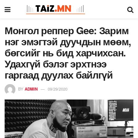
Монгол реппер Gee: Зарим
нэг эмэгтэй дуучдын мөөм,
бөгсийг нь бид харчихсан.
Удахгүй бэлэг эрхтнээ
гаргаад дуулах байлгүй
BY
ADMIN
09/29/2020