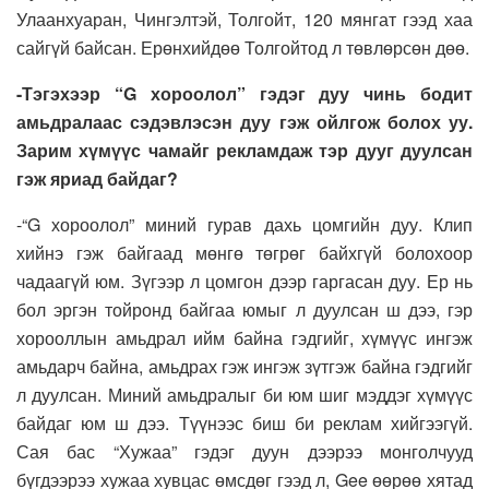
Улаанхуаран, Чингэлтэй, Толгойт, 120 мянгат гээд хаа
сайгүй байсан. Ерөнхийдөө Толгойтод л төвлөрсөн дөө.
-Тэгэхээр “G хороолол” гэдэг дуу чинь бодит
амьдралаас сэдэвлэсэн дуу гэж ойлгож болох уу.
Зарим хүмүүс чамайг рекламдаж тэр дууг дуулсан
гэж яриад байдаг?
-“G хороолол” миний гурав дахь цомгийн дуу. Клип
хийнэ гэж байгаад мөнгө төгрөг байхгүй болохоор
чадаагүй юм. Зүгээр л цомгон дээр гаргасан дуу. Ер нь
бол эргэн тойронд байгаа юмыг л дуулсан ш дээ, гэр
хорооллын амьдрал ийм байна гэдгийг, хүмүүс ингэж
амьдарч байна, амьдрах гэж ингэж зүтгэж байна гэдгийг
л дуулсан. Миний амьдралыг би юм шиг мэддэг хүмүүс
байдаг юм ш дээ. Түүнээс биш би реклам хийгээгүй.
Сая бас “Хужаа” гэдэг дуун дээрээ монголчууд
бүгдээрээ хужаа хувцас өмсдөг гээд л, Gee өөрөө хятад