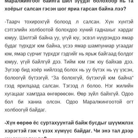
Маралжингоог байнга шил зүүдэг болохоор нь та
хоёрыг салсан гэсэн шог яриа гарсан байна лээ?
-Таарч тохирохгүй болоод л салсан. Хүн хүнтэй
сэтгэлийн холбоотой болохдоо хүний гаднахыг хардаг
юмуу. Шилтэй байна уу, үгүй юу, эсвэл нүүрэндээ ямар
будаг түрхдэг юм байна, үсээ ямар шампуниар угаадаг
юм, ямар сүрчиг түрхдэг гэдгийг нь ярьж байгаад болдог
юмуу, үгүй байлгүй дээ. Тийм юм гэж юу байхав дээ.
Зүгээр бид хоёр нийлээд болох нь уу бүтэх нь үү үзсэн,
болоогүй бүтээгүй. “За болохгүй, бүтэхгүй юм байна”
гээд ярилцаад салсан. Тэгээд л болоо. Нэг жилийн
хугацааг хамтдаа өнгөрөөсөн. Өөр зүйл байхгүй. Одоо
бол би ханиа олсон. Одоо Маралжингоотой огт
холбоогүй байдаг.
-Хүн өөрөө ёс суртахуунтай байж бусдыг шүүмжлэх
хэрэгтэй гэж ч үзэх хүмүүс байдаг. Чи энэ тал дээр