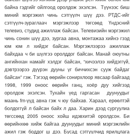
байна гэдгийг ойлгоод оролдож эхэлсэн. Түүнээс биш
миний мэргэжил чинь сэтгүүлч шүү дээ. РТДС-ийг
сэтгүүлч-зураглаач мэргэжлээр төгсөөд Үндэсний
телевиз, студид ажиллаж байсан. Телевизийн мэргэжил
чинь сонин шүү дээ, зургаа авна, монтажаа хийнэ гээд
юм юм л хийдэг байсан. Мэргэжлээрээ ажиллаж
байхдаа ч би шүлгээ оролддог байсан. Манай оюутны
ангийнхан намайг хэлдэг байсан, “хичээлээ хийдэггүй,
дэвтрээрээ дүүрэн дууны үг биччихсэн сууж байдаг
байсан” гэж. Тэгээд өөрийн сонирхлоор явсаар байгаад
1998, 1999 оноос өөрийн ганц, хоёр дуу хийгээд
оролдож эхэлсэн. Тухайн үед гаргасан дуунуудыг
маань fm-үүд авна гэж ч юу байхав. Хараал, ерөөлтэй
болдоггүй л байсан байх л даа. Харин дээд сургуулиа
төгссөөд 2005 оноос хойш идэвхитэй оролдсон. Би
өөрийнхөө хийж байгаа дуунуудыг миний мэргэжлийн
ажил гэж боддог ш дээ. Бусад сэтгүүлчид ярилцлага