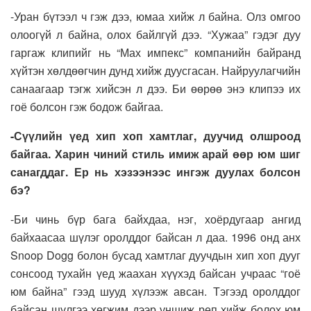
-Уран бүтээл ч гэж дээ, юмаа хийж л байна. Олз омгоо
олоогүй л байна, олох байлгүй дээ. “Хужаа” гэдэг дуу
гаргаж клипийг нь “Мах импекс” компанийн байранд
хүйтэн хөлдөөгчин дунд хийж дуусгасан. Найруулагчийн
санаагаар тэгж хийсэн л дээ. Би өөрөө энэ клипээ их
гоё болсон гэж бодож байгаа.
-Сүүлийн үед хип хоп хамтлаг, дуучид олшроод
байгаа. Харин чиний стиль имиж арай өөр юм шиг
санагддаг. Ер нь хэзээнээс ингэж дуулах болсон
бэ?
-Би чинь бүр бага байхдаа, нэг, хоёрдугаар ангид
байхаасаа шүлэг оролддог байсан л даа. 1996 онд анх
Snoop Dogg болон бусад хамтлаг дуучдын хип хоп дууг
сонсоод тухайн үед жаахан хүүхэд байсан учраас “гоё
юм байна” гээд шууд хүлээж авсан. Тэгээд оролддог
байсан шүлгээ хөгжим дээр уншиж реп хийж болох юм