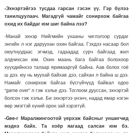
-Эхнэртэйгээ тусдаа гарсан гэсэн үү. Гэр бүлээ
танилцуулаач. Магадгүй чамайг сонирхож байгаа
охид их байдаг юм шиг байна лээ?
-Манай эхнэр Нийгмийн ухааны чиглэлээр сурдаг
энгийн л нэг даруухан охин байгаа. Гэхдээ насаар бол
оюутнуудаас эгчмэд, гадаадад сурч байгаад жил
алдчихсан юм. Охин маань бага байгаа болохоор
хүүхдийнхээ талаар яримааргүй байна. Аав болох гоё
ш дээ. юу нь муухай байхав дээ, сайхан л байна ш дээ.
Намайг сонирхож байгаа бүсгүйчүүд байвал одоо
“game over” л гэж хэлье дээ. Тоглоом дууссан, эхнэртэй
болсон гэж хэлье. Би эхнэртээ үнэнч, надад ямар нэгэн
өөр эмэгтэй хүний орон зай хэрэггүй.
-Gee-г Маралжингоотой үерхэж байсныг уншигчид
мэднэ байх. Та хоёр яагаад салсан юм бэ.