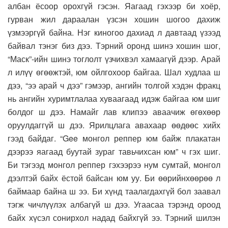
албан ёсоор орохгүй гэсэн. Яагаад гэхээр би хоёр,
гурван жил дараалан үзсэн хошин шогоо дахиж
үзмээргүй байна. Нэг киногоо дахиад л давтаад үзээд
байвал тэнэг биз дээ. Тэрний оронд шинэ хошин шог,
“Маск”-ийн шинэ тоглолт үзчихвэл хамаагүй дээр. Арай
л илүү өгөөжтэй, юм ойлгохоор байгаа. Шал худлаа ш
дээ, “ээ арай ч дээ” гэмээр, ангийн толгой хэдэн фракц
нь ангийн хуримтлалаа хуваагаад идэж байгаа юм шиг
болдог ш дээ. Намайг лав клипээ аваачиж өгөхөөр
оруулдаггүй ш дээ. Ярилцлага авахаар өөдөөс хийх
гээд байдаг. “Gee монгол реппер юм байж плакатан
дээрээ яагаад буутай зураг тавьчихсан юм” ч гэх шиг.
Би тэгээд монгол реппер гэхээрээ нум сумтай, монгол
дээлтэй байх ёстой байсан юм уу. Би өөрийнхөөрөө л
баймаар байна ш ээ. Би хүнд таалагдахгүй бол заавал
тэгж чичлүүлэх албагүй ш дээ. Угаасаа тэрэнд ороод
байх хүсэл сонирхол надад байхгүй ээ. Тэрний шилэн