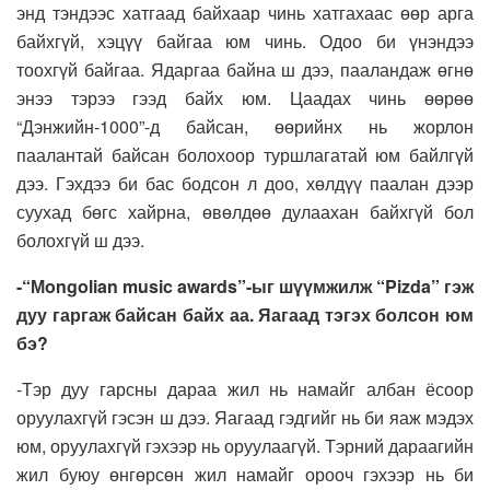
энд тэндээс хатгаад байхаар чинь хатгахаас өөр арга
байхгүй, хэцүү байгаа юм чинь. Одоо би үнэндээ
тоохгүй байгаа. Ядаргаа байна ш дээ, пааландаж өгнө
энээ тэрээ гээд байх юм. Цаадах чинь өөрөө
“Дэнжийн-1000”-д байсан, өөрийнх нь жорлон
паалантай байсан болохоор туршлагатай юм байлгүй
дээ. Гэхдээ би бас бодсон л доо, хөлдүү паалан дээр
суухад бөгс хайрна, өвөлдөө дулаахан байхгүй бол
болохгүй ш дээ.
-“Мongolian music awards”-ыг шүүмжилж “Pizda” гэж
дуу гаргаж байсан байх аа. Яагаад тэгэх болсон юм
бэ?
-Тэр дуу гарсны дараа жил нь намайг албан ёсоор
оруулахгүй гэсэн ш дээ. Яагаад гэдгийг нь би яаж мэдэх
юм, оруулахгүй гэхээр нь оруулаагүй. Тэрний дараагийн
жил буюу өнгөрсөн жил намайг орооч гэхээр нь би