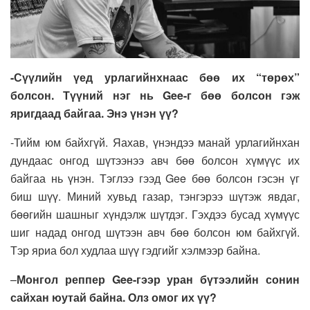
-Сүүлийн үед урлагийнхнаас бөө их “төрөх”
болсон. Түүний нэг нь Gee-г бөө болсон гэж
яригдаад байгаа. Энэ үнэн үү?
-Тийм юм байхгүй. Яахав, үнэндээ манай урлагийнхан
дундаас онгод шүтээнээ авч бөө болсон хүмүүс их
байгаа нь үнэн. Тэглээ гээд Gee бөө болсон гэсэн үг
биш шүү. Миний хувьд газар, тэнгэрээ шүтэж явдаг,
бөөгийн шашныг хүндэлж шүтдэг. Гэхдээ бусад хүмүүс
шиг надад онгод шүтээн авч бөө болсон юм байхгүй.
Тэр яриа бол худлаа шүү гэдгийг хэлмээр байна.
–
Монгол реппер Gee-гээр уран бүтээлийн сонин
сайхан юутай байна. Олз омог их үү?