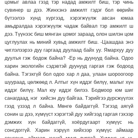
цомыг авлаа гээд тэр надад амжилт биш, тэр чинь
сувинер ш дээ. Жинхэнэ амжилт гэдэг бол өөрийн
бүтээлээ хүнд хүргээд, хэрэгжүүлж авсан юмаа
амьдралдаа хэрэгжүүлж чадаж байвал тэр амжилт ш
дээ. Түүнээс биш мянган цомог зараад, олон шилэн цом
цуглуулах нь миний хувьд амжилт биш. -Цаашдаа энэ
чиглэлээрээ дуу гаргаад дуулаад байх уу. Ямархуу дуу
дуулъя гэж бодож байна? -Ер нь дуунууд байна. Одоо
харин экологийн сэдэвтэй дуунууд гаргая гэж бодоод
байна. Тэгэхгүй бол одоо хар л даа, улаан шороогоор
шуураад, цөлжөөд л. Алтыг хүн иддэг билүү, малыг хүн
иддэг билүү. Мал юу иддэг билээ. Бодмоор юм шиг
санагдаад, нэг хийсэн дуу байгаа. Тэрийгээ дүрсжүүлэх
гээд үзээд л байна. Мөнгө байдаггүй. Тэгээд аягүй
сонин ш дээ, хүмүүст хэрэгтэй дуу хийгээд гаргая гэхээр
дэмжих хүн байдаггүй, хоёрдугаарт хүмүүс нь
сонсдоггүй. Харин хэрүүл хийхээр хүмүүс аймаар
сонсоно, аймаар хүний мууд дуртай. Хүмүүс уг нь