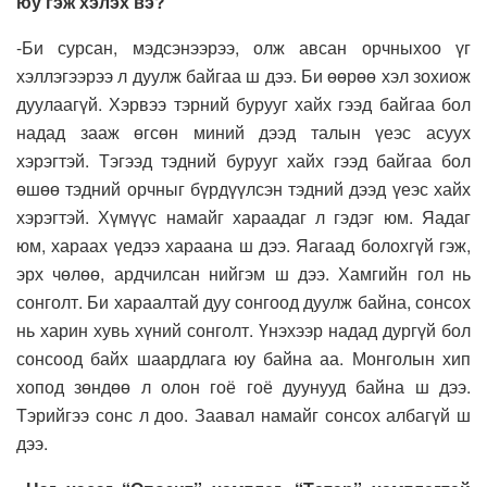
юу гэж хэлэх вэ?
-Би сурсан, мэдсэнээрээ, олж авсан орчныхоо үг
хэллэгээрээ л дуулж байгаа ш дээ. Би өөрөө хэл зохиож
дуулаагүй. Хэрвээ тэрний бурууг хайх гээд байгаа бол
надад зааж өгсөн миний дээд талын үеэс асуух
хэрэгтэй. Тэгээд тэдний бурууг хайх гээд байгаа бол
өшөө тэдний орчныг бүрдүүлсэн тэдний дээд үеэс хайх
хэрэгтэй. Хүмүүс намайг хараадаг л гэдэг юм. Яадаг
юм, хараах үедээ хараана ш дээ. Яагаад болохгүй гэж,
эрх чөлөө, ардчилсан нийгэм ш дээ. Хамгийн гол нь
сонголт. Би хараалтай дуу сонгоод дуулж байна, сонсох
нь харин хувь хүний сонголт. Үнэхээр надад дургүй бол
сонсоод байх шаардлага юу байна аа. Монголын хип
хопод зөндөө л олон гоё гоё дуунууд байна ш дээ.
Тэрийгээ сонс л доо. Заавал намайг сонсох албагүй ш
дээ.