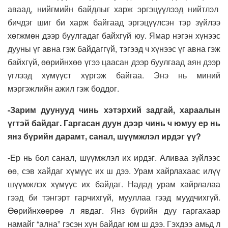
аваад, нийгмийн байдлыг харж эргэцүүлээд нийтлэл
бичдэг шиг би харж байгаад эргэцүүлсэн тэр зүйлээ
хөгжмөн дээр буулгадаг байхгүй юу. Ямар нэгэн хүнээс
дууны үг авна гэж байдаггүй, тэгээд ч хүнээс үг авна гэж
байхгүй, өөрийнхөө үгээ цаасан дээр буулгаад аян дээр
үглээд хүмүүст хүргэж байгаа. Энэ нь миний
мэргэжлийн ажил гэж боддог.
-Зарим дуунууд чинь хэтэрхий задгай, хараалын
үгтэй байдаг. Гаргасан дуун дээр чинь ч юмуу ер нь
янз бүрийн дарамт, санал, шүүмжлэл ирдэг үү?
-Ер нь бол санал, шүүмжлэл их ирдэг. Аливаа зүйлээс
өө, сэв хайдаг хүмүүс их ш дээ. Урам хайрлахаас илүү
шүүмжлэх хүмүүс их байдаг. Надад урам хайрлалаа
гээд би тэнгэрт гарчихгүй, мууллаа гээд муудчихгүй.
Өөрийнхөөрөө л явдаг. Янз бүрийн дуу гаргахаар
намайг “ална” гэсэн хүн байдаг юм ш дээ. Гэхдээ амьд л