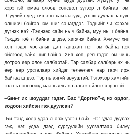
хэрэгтэй юмаа олоод сонсвол зүгээр л байгаа юм.
-Сүүлийн үед хип хоп хамтлагууд, үглэж дуулах залуус
олширч байгаа юм шиг санагддаг. Тэднийг чи хэрхэн
дүгнэх вэ? -Тэднээс сайн нь ч байна, муу нь ч байна.
Гэхдээ гоё л байна ш дээ, хөгжиж байна. Хүмүүс хип
хоп гэдэг урсгалыг дан ганцхан нэг юм байна гэж
ойлгоод байх шиг байна. Хип хоп, реп гэдэг юм чинь
дотроо өөр олон салбартай. Тэр салбар салбарынх нь
өөр өөр урсгалаар хийдэг төлөөлөгч нар гарч ирж
байгаа ш дээ. Тэр нь аягүй авууштай. Тэгэхээр хамгийн
гол нь сонсогчид маань ялгаж салгаж ойлгох хэрэгтэй.
–
Gee-г их шоуддаг гэдэг. Бас “Доргио”-д их ордог,
зодоон хийсэн гэж дуулсан
?
-Би тэнд хоёр удаа л орж үзсэн байх. Нэг удаа дуулах
гэж, нэг удаа дээд сургуулийн уулзалтаар билүү
найзуудтайгаа л орж байсан. Хэнтэйгээ зодолдох вэ