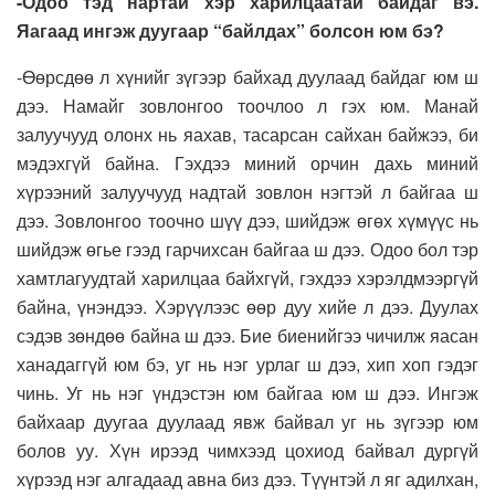
-Одоо тэд нартай хэр харилцаатай байдаг вэ.
Яагаад ингэж дуугаар “байлдах” болсон юм бэ?
-Өөрсдөө л хүнийг зүгээр байхад дуулаад байдаг юм ш
дээ. Намайг зовлонгоо тоочлоо л гэх юм. Манай
залуучууд олонх нь яахав, тасарсан сайхан байжээ, би
мэдэхгүй байна. Гэхдээ миний орчин дахь миний
хүрээний залуучууд надтай зовлон нэгтэй л байгаа ш
дээ. Зовлонгоо тоочно шүү дээ, шийдэж өгөх хүмүүс нь
шийдэж өгье гээд гарчихсан байгаа ш дээ. Одоо бол тэр
хамтлагуудтай харилцаа байхгүй, гэхдээ хэрэлдмээргүй
байна, үнэндээ. Хэрүүлээс өөр дуу хийе л дээ. Дуулах
сэдэв зөндөө байна ш дээ. Бие биенийгээ чичилж яасан
ханадаггүй юм бэ, уг нь нэг урлаг ш дээ, хип хоп гэдэг
чинь. Уг нь нэг үндэстэн юм байгаа юм ш дээ. Ингэж
байхаар дуугаа дуулаад явж байвал уг нь зүгээр юм
болов уу. Хүн ирээд чимхээд цохиод байвал дургүй
хүрээд нэг алгадаад авна биз дээ. Түүнтэй л яг адилхан,