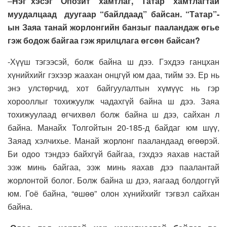
–
Нэг хэсэг “Опозит” хамтлаг, “Татар” хамтлагтай
муудалцаад дуугаар “байлдаад” байсан. “Татар”-
ын Заяа танай жорлонгийн банзыг пааландаж өгье
гэж бодож байгаа гэж ярилцлага өгсөн байсан?
-Хүүш тэгээсэй, болж байна ш дээ. Гэхдээ ганцхан
хүнийхийг гэхээр жаахан онцгүй юм даа, тийм ээ. Ер нь
энэ улстөрчид, хот байгуулалтын хүмүүс нь гэр
хорооллыг тохижуулж чадахгүй байна ш дээ. Заяа
тохижуулаад өгчихвөл болж байна ш дээ, сайхан л
байна. Манайх Толгойтын 20-185-д байдаг юм шүү,
Заяад хэлчихье. Манай жорлонг пааландаад өгөөрэй.
Би одоо тэндээ байхгүй байгаа, гэхдээ яахав настай
ээж минь байгаа, ээж минь яахав дээ паалантай
жорлонтой болог. Болж байна ш дээ, яагаад болдоггүй
юм. Гоё байна, “өшөө” олон хүнийхийг тэгвэл сайхан
байна.