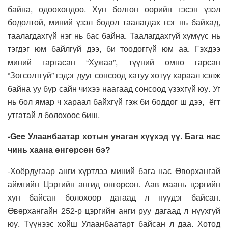
байна, одоохондоо. Хүн болгон өөрийн гэсэн үзэл
бодолтой, миний үзэл бодол таалагдах нэг нь байхад,
таалагдахгүй нэг нь бас байна. Таалагдахгүй хүмүүс нь
тэгдэг юм байлгүй дээ, би тоодоггүй юм аа. Гэхдээ
миний гаргасан “Хужаа”, түүний өмнө гарсан
“Зогсолтгүй” гэдэг дууг сонсоод хатуу хөтүү хараал хэлж
байна уу бүр сайн чихээ наагаад сонсоод үзэхгүй юу. Уг
нь бол ямар ч хараал байхгүй гэж би боддог ш дээ, ёгт
утгатай л болохоос биш.
-Gee Улаанбаатар хотын унаган хүүхэд үү. Бага нас
чинь хаана өнгөрсөн бэ?
-Хоёрдугаар анги хүртлээ миний бага нас Өвөрхангай
аймгийн Цэргийн ангид өнгөрсөн. Аав маань цэргийн
хүн байсан болохоор дагаад л нүүдэг байсан.
Өвөрхангайн 252-р цэргийн анги руу дагаад л нүүхгүй
юу. Түүнээс хойш Улаанбаатарт байсан л даа. Хотод