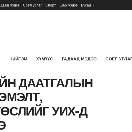
адаад мэдээ
Соёл урлаг
Спорт
Шар мэдээ
Бусад
Л
НИЙГЭМ
ХҮМҮҮС
ГАДААД МЭДЭЭ
СОЁЛ УРЛА
ИЙН ДААТГАЛЫН
ЭМЭЛТ,
ӨСЛИЙГ УИХ-Д
Э