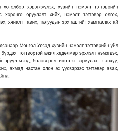
 хөтөлбөр хэрэгжүүлэх, хувийн нэмэлт тэтгэврийн
с хөрөнгө оруулалт хийх, нэмэлт тэтгэвэр олгох,
лэх, хяналт тавих, талуудын эрх ашгийг хамгаалахтай
гдсанаар Монгол Улсад хувийн нэмэлт тэтгэврийн үйл
 бүрдэх, тогтвортой ажил хөдөлмөр эрхлэлт нэмэгдэх,
г эрүүл мэнд, боловсрол, ипотект зориулах, санхүү,
их, ахмад настан олон эх үүсвэрээс тэтгэвэр авах,
айна.