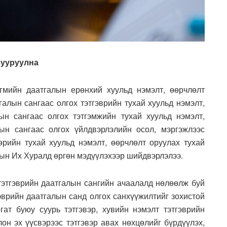
бууруулна
гмийн даатгалын ерөнхий хуульд нэмэлт, өөрчлөлт
галын сангаас олгох тэтгэврийн тухай хуульд нэмэлт,
ын сангаас олгох тэтгэмжийн тухай хуульд нэмэлт,
ын сангаас олгох үйлдвэрлэлийн осол, мэргэжлээс
бөрийн тухай хуульд нэмэлт, өөрчлөлт оруулах тухай
сын Их Хуралд өргөн мэдүүлэхээр шийдвэрлэлээ.
этгэврийн даатгалын сангийн ачаалалд нөлөөлж буй
гэврийн даатгалын санд олгох санхүүжилтийг зохистой
гат буюу суурь тэтгэвэр, хувийн нэмэлт тэтгэврийн
лон эх үүсвэрээс тэтгэвэр авах нөхцөлийг бүрдүүлэх,