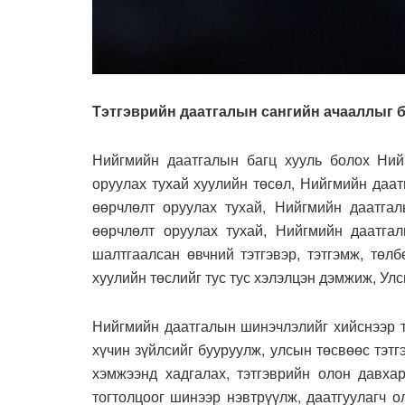
Тэтгэврийн даатгалын сангийн ачааллыг 
Нийгмийн даатгалын багц хууль болох Ний
оруулах тухай хуулийн төсөл, Нийгмийн даат
өөрчлөлт оруулах тухай, Нийгмийн даатгал
өөрчлөлт оруулах тухай, Нийгмийн даатгал
шалтгаалсан өвчний тэтгэвэр, тэтгэмж, төл
хуулийн төслийг тус тус хэлэлцэн дэмжиж, Ул
Нийгмийн даатгалын шинэчлэлийг хийснээр т
хүчин зүйлсийг бууруулж, улсын төсвөөс тэт
хэмжээнд хадгалах, тэтгэврийн олон давхар
тогтолцоог шинээр нэвтрүүлж, даатгуулагч о