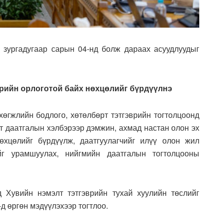
 зургадугаар сарын 04-нд болж дараах асуудлуудыг
врийн орлоготой байх нөхцөлийг бүрдүүлнэ
ийн бодлого, хөтөлбөрт тэтгэврийн тогтолцоонд
т даатгалын хэлбэрээр дэмжин, ахмад настан олон эх
өхцөлийг бүрдүүлж, даатгуулагчийг илүү олон жил
йг урамшуулах, нийгмийн даатгалын тогтолцооны
 Хувийн нэмэлт тэтгэврийн тухай хуулийн төслийг
д өргөн мэдүүлэхээр тогтлоо.