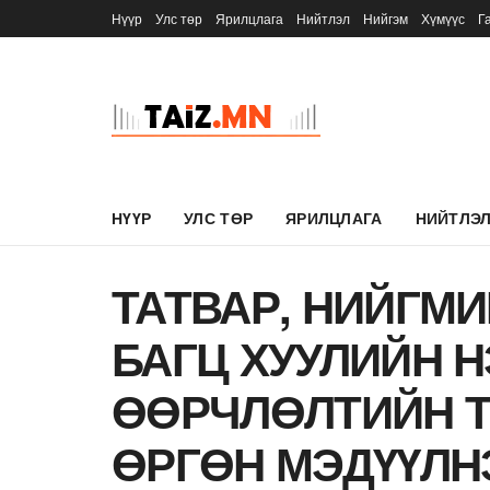
Нүүр
Улс төр
Ярилцлага
Нийтлэл
Нийгэм
Хүмүүс
Г
НҮҮР
УЛС ТӨР
ЯРИЛЦЛАГА
НИЙТЛЭ
ТАТВАР, НИЙГМ
БАГЦ ХУУЛИЙН Н
ӨӨРЧЛӨЛТИЙН Т
ӨРГӨН МЭДҮҮЛН