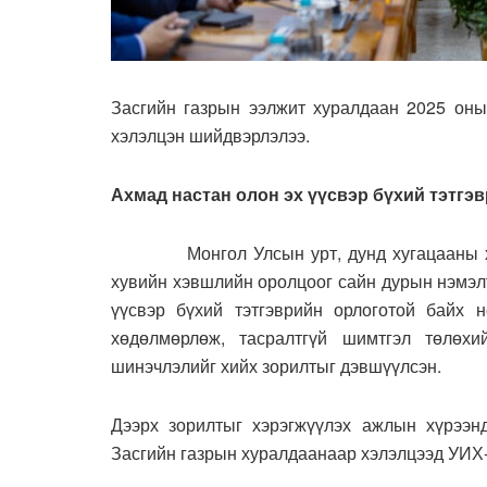
Засгийн газрын ээлжит хуралдаан 2025 оны
хэлэлцэн шийдвэрлэлээ.
Ахмад настан олон эх үүсвэр бүхий тэтгэ
Монгол Улсын урт, дунд хугацааны хөгжл
хувийн хэвшлийн оролцоог сайн дурын нэмэл
үүсвэр бүхий тэтгэврийн орлоготой байх н
хөдөлмөрлөж, тасралтгүй шимтгэл төлөхи
шинэчлэлийг хийх зорилтыг дэвшүүлсэн.
Дээрх зорилтыг хэрэгжүүлэх ажлын хүрээнд
Засгийн газрын хуралдаанаар хэлэлцээд УИХ-