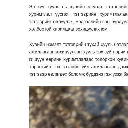
Энэхүү хууль нь хувийн нэмэлт тэтгэврийн
хуримтлал үүсгэх, тэтгэврийн хуримтлалаа
тэтгэврийг өвлүүлэх, мэдээллийн сан бүрдүү
холбоотой харилцааг зохицуулах юм.
Хувийн нэмэлт тэтгэврийн тухай хууль батла
ажиллагааг зохицуулсан хууль эрх зүйн орчин
гишүүн өөрийн хуримтлалаас тодорхой хувий
хөрөнгийн зах зээлийн үйл ажиллагааг дэмж
тэтгэвэр өвлөгдөх боломж бүрдэнэ гэж үзэж б