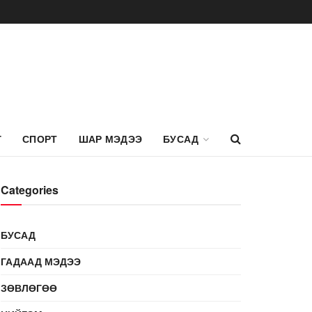
Г
СПОРТ
ШАР МЭДЭЭ
БУСАД
Categories
БУСАД
ГАДААД МЭДЭЭ
ЗӨВЛӨГӨӨ