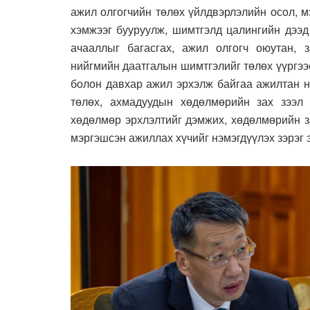
ажил олгогчийн төлөх үйлдвэрлэлийн осол, 
хэмжээг бууруулж, шимтгэлд цалингийн дээд
ачааллыг багасгах, ажил олгогч оюутан, 
нийгмийн даатгалын шимтгэлийг төлөх үүргээс
болон давхар ажил эрхэлж байгаа ажилтан н
төлөх, ахмадуудын хөдөлмөрийн зах зээл 
хөдөлмөр эрхлэлтийг дэмжих, хөдөлмөрийн з
мэргэшсэн ажиллах хүчийг нэмэгдүүлэх зэрэг 