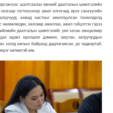
мэргэжлээс шалтгаалах өвчний даатгалын шимтгэлийн
 хязгаар тогтоосноор ажил олгогчид ирэх санхүүгийн
залуучууд, ахмад настныг ажиллуулсан тохиолдолд
 чөлөөлөгдөх, хөлсөөр ажиллах, ажил гүйцэтгэх гэрээ
ийгмийн даатгалын шимтгэлийг уян хатан нөхцөлөөр
дэх идэвх оролцоог дэмжих, оюутан, залуучуудын
ах зээлд ажлын байранд дадлагажсан, ур чадвартай,
эерэг нөлөөтэй юм.