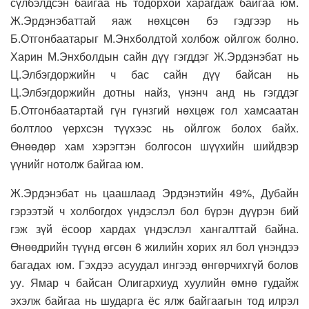
сүлбэлдсэн байгаа нь тодорхой харагдаж байгаа юм.
Ж.Эрдэнэбаттай яаж нөхцсөн бэ гэдгээр нь
Б.Отгонбаатарыг М.Энхболдтой холбож ойлгож болно.
Харин М.Энхболдын сайн дүү гэгддэг Ж.Эрдэнэбат нь
Ц.Элбэгдоржийн ч бас сайн дүү байсан нь
Ц.Элбэгдоржийн дотны найз, үнэнч анд нь гэгддэг
Б.Отгонбаатартай гүн гүнзгий нөхцөж гол хамсаатан
болтлоо үерхсэн түүхээс нь ойлгож болох байх.
Өнөөдөр хам хэрэгтэн болгосон шүүхийн шийдвэр
үүнийг нотолж байгаа юм.
Ж.Эрдэнэбат нь цаашлаад Эрдэнэтийн 49%, Дубайн
гэрээтэй ч холбогдох үндэслэл бол бүрэн дүүрэн бий
гэж зүй ёсоор хардах үндэслэл хангалттай байна.
Өнөөдрийн түүнд өгсөн 6 жилийн хорих ял бол үнэндээ
багадах юм. Гэхдээ асуудал ингээд өнгөрчихгүй болов
уу. Ямар ч байсан Олигархиуд хуулийн өмнө гудайж
эхэлж байгаа нь шударга ёс ялж байгаагын тод илрэл