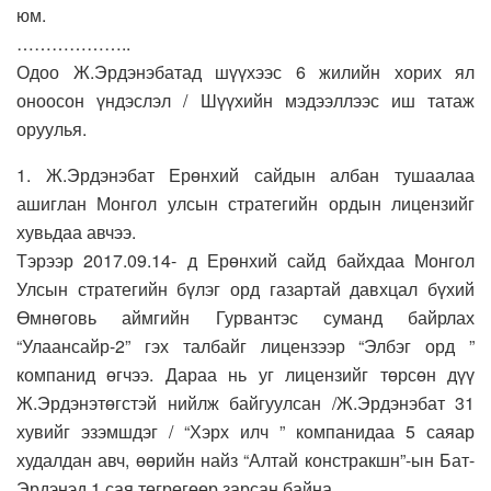
юм.
………………..
Одоо Ж.Эрдэнэбатад шүүхээс 6 жилийн хорих ял
оноосон үндэслэл / Шүүхийн мэдээллээс иш татаж
оруулья.
1. Ж.Эрдэнэбат Ерөнхий сайдын албан тушаалаа
ашиглан Монгол улсын стратегийн ордын лицензийг
хувьдаа авчээ.
Тэрээр 2017.09.14- д Ерөнхий сайд байхдаа Монгол
Улсын стратегийн бүлэг орд газартай давхцал бүхий
Өмнөговь аймгийн Гурвантэс суманд байрлах
“Улаансайр-2” гэх талбайг лицензээр “Элбэг орд ”
компанид өгчээ. Дараа нь уг лицензийг төрсөн дүү
Ж.Эрдэнэтөгстэй нийлж байгуулсан /Ж.Эрдэнэбат 31
хувийг эзэмшдэг / “Хэрх илч ” компанидаа 5 саяар
худалдан авч, өөрийн найз “Алтай констракшн”-ын Бат-
Эрдэнэд 1 сая төгрөгөөр зарсан байна.