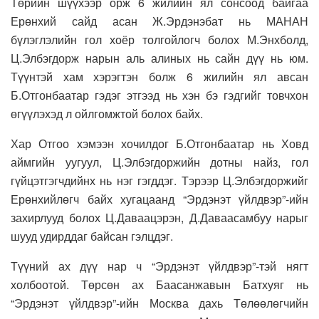
Төрийн шүүхээр орж 6 жилийн ял сонсоод байгаа
Ерөнхий сайд асан Ж.Эрдэнэбат нь МАНАН
бүлэглэлийн гол хоёр толгойлогч болох М.Энхболд,
Ц.Элбэгдорж нарын аль алиных нь сайн дүү нь юм.
Түүнтэй хам хэрэгтэн болж 6 жилийн ял авсан
Б.Отгонбаатар гэдэг этгээд нь хэн бэ гэдгийг товчхон
өгүүлэхэд л ойлгомжтой болох байх.
Хар Отгоо хэмээн хочилдог Б.Отгонбаатар нь Ховд
аймгийн уугуул, Ц.Элбэгдоржийн дотны найз, гол
гүйцэтгэгчдийнх нь нэг гэгддэг. Тэрээр Ц.Элбэгдоржийг
Ерөнхийлөгч байх хугацаанд “Эрдэнэт үйлдвэр”-ийн
захирлууд болох Ц.Даваацэрэн, Д.Даваасамбуу нарыг
шууд удирддаг байсан гэлцдэг.
Түүний ах дүү нар ч “Эрдэнэт үйлдвэр”-тэй нягт
холбоотой. Төрсөн ах Баасанжавын Батхуяг нь
“Эрдэнэт үйлдвэр”-ийн Москва дахь Төлөөлөгчийн