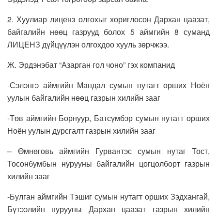
2. Хуулиар лиценз олгохыг хориглосон Дархан цаазат,
байгалийн нөөц газрууд болох 5 аймгийн 8 суманд
ЛИЦЕНЗ дүйцүүлэн олгохдоо хууль зөрчжээ.
Ж. Эрдэнэбат “Азарган гол чоно” гэх компанид
-Сэлэнгэ аймгийн Мандал сумын нутагт орших Ноён
уулын байгалийн нөөц газрын хилийн зааг
-Төв аймгийн Борнуур, Батсүмбэр сумын нутагт орших
Ноён уулын дурсгалт газрын хилийн зааг
– Өмнөговь аймгийн Гурвантэс сумын нутаг Тост,
Тосонбумбын нурууны байгалийн цогцолборт газрын
хилийн зааг
-Булган аймгийн Тэшиг сумын нутагт орших Зэдхангай,
Бүтээлийн нурууны Дархан цаазат газрын хилийн