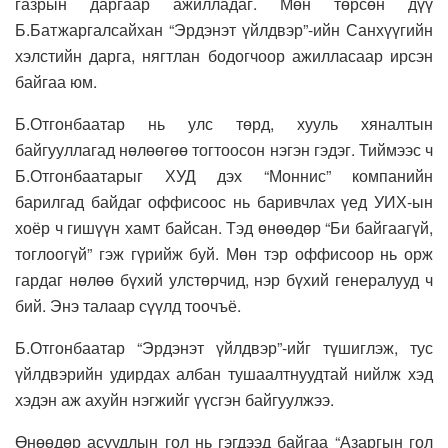
газрын даргаар ажилладаг. Мөн төрсөн дүү
Б.Батжаргалсайхан “Эрдэнэт үйлдвэр”-ийн Санхүүгийн
хэлстийн дарга, нягтлан бодогчоор ажилласаар ирсэн
байгаа юм.
Б.Отгонбаатар нь улс төрд, хууль хяналтын
байгууллагад нөлөөгөө тогтоосон нэгэн гэдэг. Тиймээс ч
Б.Отгонбаатарыг ХУД дэх “Моннис” компанийн
барилгад байдаг оффисоос нь баривчлах үед УИХ-ын
хоёр ч гишүүн хамт байсан. Тэд өнөөдөр “Би байгаагүй,
тоглоогүй” гэж гүрийж буй. Мөн тэр оффисоор нь орж
гардаг нөлөө бүхий улстөрчид, нэр бүхий генералууд ч
бий. Энэ талаар сүүлд тоочъё.
Б.Отгонбаатар “Эрдэнэт үйлдвэр”-ийг түшиглэж, тус
үйлдвэрийн удирдах албан тушаалтнуудтай нийлж хэд
хэдэн аж ахуйн нэгжийг үүсгэн байгуулжээ.
Өнөөдөр асуудлын гол нь гэгдээд байгаа “Азаргын гол