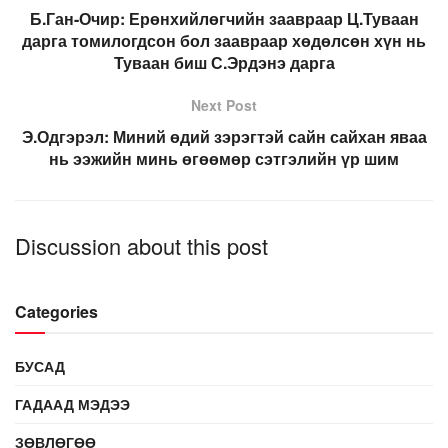
Б.Ган-Очир: Ерөнхийлөгчийн заавраар Ц.Туваан
дарга томилогдсон бол заавраар хөдөлсөн хүн нь
Туваан биш С.Эрдэнэ дарга
Next Post
Э.Одгэрэл: Миний өдий зэрэгтэй сайн сайхан яваа
нь ээжийн минь өгөөмөр сэтгэлийн үр шим
Discussion about this post
Categories
БУСАД
ГАДААД МЭДЭЭ
ЗӨВЛӨГӨӨ