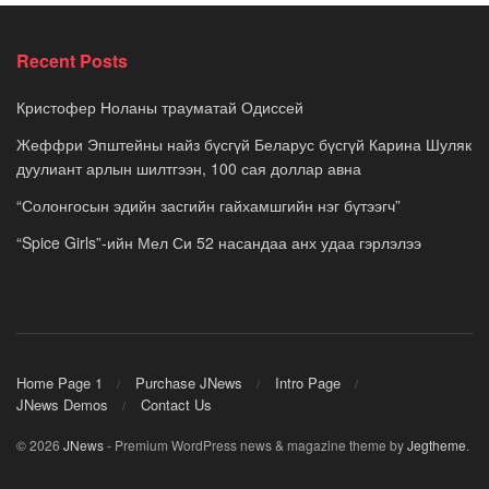
Recent Posts
Кристофер Ноланы трауматай Одиссей
Жеффри Эпштейны найз бүсгүй Беларус бүсгүй Карина Шуляк
дуулиант арлын шилтгээн, 100 сая доллар авна
“Солонгосын эдийн засгийн гайхамшгийн нэг бүтээгч”
“Spice Girls”-ийн Мел Си 52 насандаа анх удаа гэрлэлээ
Home Page 1
Purchase JNews
Intro Page
JNews Demos
Contact Us
© 2026
JNews
- Premium WordPress news & magazine theme by
Jegtheme
.