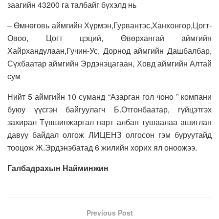
заагийн 43200 га талбайг бүхэлд нь
– Өмнөговь аймгийн Хүрмэн,Гурвантэс,Ханхонгор,Цогт-
Овоо, Цогт цэций, Өвөрхангай аймгийн
Хайрхандулаан,Гучин-Ус, Дорнод аймгийн Дашбалбар,
Сүхбаатар аймгийн Эрдэнэцагаан, Ховд аймгийн Алтай
сум
Нийт 5 аймгийн 10 суманд “Азарган гол чоно ” компани
буюу үүсгэн байгуулагч Б.Отгонбаатар, гүйцэтгэх
захирал Түвшинжаргал нарт албан тушаалаа ашиглан
давуу байдал олгож ЛИЦЕНЗ олгосон гэм буруутайд
тооцож Ж.Эрдэнэбатад 6 жилийн хорих ял оноожээ.
Галбадрахын Найминжин
Previous Post