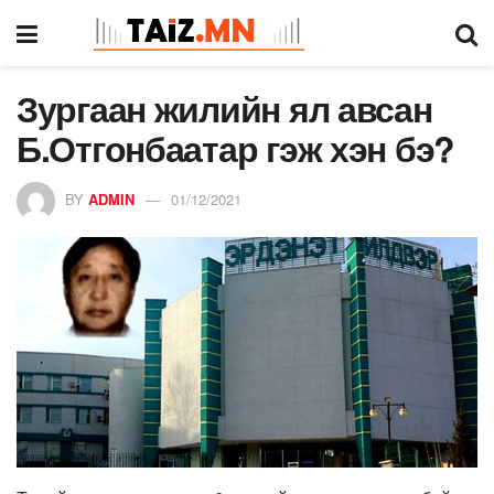
Зургаан жилийн ял авсан
Б.Отгонбаатар гэж хэн бэ?
BY
ADMIN
01/12/2021