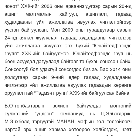
чонот” ХХК-ийг 2006 оны арваннэгдүгээр сарын 20-нд
ашигт малтмалын хайгуул, ашиглалт, гадаад
худалдааны үйл ажиллагаа явуулах чиглэлтэйгээр
үүсгэн байгуулсан. Мөн 2009 оны гуравдугаар сарын
24-нд аялал жуулчлал, гадаад худалдааны чиглэлээр
үйл ажиллагаа явуулах эрх бүхий “Юнайтедфрэндс
групп” ХХК-ийг байгуулжээ. Юнайтедфрэндс груп нь
бөөн асуудал дагуулаад байгааг та бүхэн сонссон байх.
Сонсоогүй бол удахгүй сонсогдох биз ээ. Бас 2014 оны
долдугаар сарын 9-ний өдөр гадаад худалдааны
чиглэлээр үйл ажиллагаа явуулах гадаадын хөрөнгө
оруулалттай “Тэдмэнтгрупп” ХХК-ийг байгуулсан байна.
Б.Отгонбаатарын зохион байгуулдаг мөнгөний
сүлжээний “үндсэн” компаниуд нь Ц.Элбэгдорж,
М.Энхболд тэргүүтэй МАНАН мафын гол толгойлогч
нартай эрх ашиг хармаа хотоороо холбогдож, нэвт