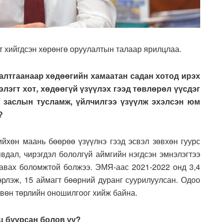
т хийгдсэн хөрөнгө оруулалтын талаар ярилцлаа.
шалтгаанаар хөдөөгийн хамаатан садан хотод ирэх
лэгт хот, хөдөөгүй үзүүлэх гээд төвлөрөл үүсдэг
с заслын тусламж, үйлчилгээ үзүүлж эхэлсэн юм
?
йхөн маань бөөрөө үзүүлнэ гээд эсвэл зөвхөн гуурс
явдал, чирэгдэл бололгүй аймгийн нэгдсэн эмнэлэгтээ
й авах боломжтой болжээ. ЭМЯ-аас 2021-2022 онд 3,4
эрлэж, 15 аймагт бөөрний дуранг суурилуулсан. Одоо
рвөн төрлийн оношилгоог хийж байна.
ц буурсан болов уу?