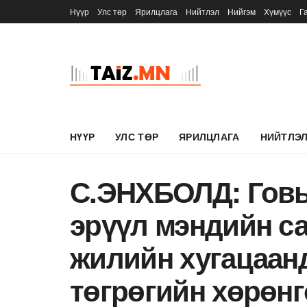
Нүүр
Улс төр
Ярилцлага
Нийтлэл
Нийгэм
Хүмүүс
Г
НҮҮР
УЛС ТӨР
ЯРИЛЦЛАГА
НИЙТЛЭ
С.ЭНХБОЛД: Говь
эрүүл мэндийн с
жилийн хугацаан
төгрөгийн хөрөнг