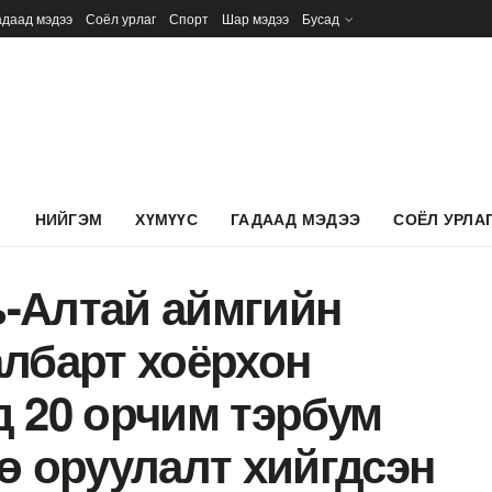
адаад мэдээ
Соёл урлаг
Спорт
Шар мэдээ
Бусад
Л
НИЙГЭМ
ХҮМҮҮС
ГАДААД МЭДЭЭ
СОЁЛ УРЛА
-Алтай аймгийн
албарт хоёрхон
д 20 орчим тэрбум
ө оруулалт хийгдсэн