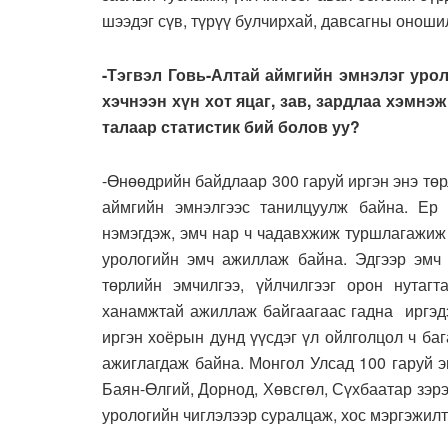
шээдэг сүв, түрүү булчирхай, давсагны оноши
-Тэгвэл Говь-Алтай аймгийн эмнэлэг уро
хэчнээн хүн хот яцаг, зав, зардлаа хэмнэж
талаар статистик бий болов уу?
-Өнөөдрийн байдлаар 300 гаруй иргэн энэ төр
аймгийн эмнэлгээс танилцуулж байна. Ер
нэмэгдэж, эмч нар ч чадавхжиж туршлагажиж 
урологийн эмч ажиллаж байна. Эдгээр эмч 
төрлийн эмчилгээ, үйлчилгээг орон нутаг
ханамжтай ажиллаж байгаагаас гадна иргэдэ
иргэн хоёрын дунд үүсдэг үл ойлголцол ч баг
ажиглагдаж байна. Монгол Улсад 100 гаруй э
Баян-Өлгий, Дорнод, Хөвсгөл, Сүхбаатар зэрэ
урологийн чиглэлээр суралцаж, хос мэргэжилт