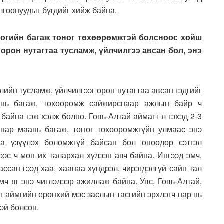
лгоонуудыг бүгдийг хийж байна.
логийн багаж тоног төхөөрөмжтэй болсноос хойш
 орон нутагтаа тусламж, үйлчилгээ авсан бол, энэ
лийн тусламж, үйлчилгээг орон нутагтаа авсан гэдгийг
 нь багаж, төхөөрөмж сайжирснаар ажлын байр ч
байна гэж хэлж болно. Говь-Алтай аймагт л гэхэд 2-3
нар маань багаж, тоног төхөөрөмжгүйн улмаас энэ
таа үзүүлэх боломжгүй байсан бол өнөөдөр сэтгэл
эс ч мөн их талархал хүлээн авч байна. Ингээд эмч,
ассан гээд хаа, хаанаа хүндрэл, чирэгдэлгүй сайн тал
мч яг энэ чиглэлээр ажиллаж байна. Увс, Говь-Алтай,
г аймгийн ерөнхий мэс заслын тасгийн эрхлэгч нар нь
эй болсон.