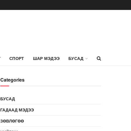
Г
СПОРТ
ШАР МЭДЭЭ
БУСАД
Categories
БУСАД
ГАДААД МЭДЭЭ
ЗӨВЛӨГӨӨ