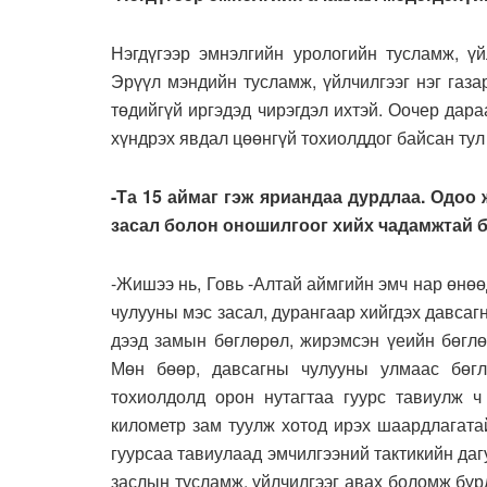
Нэгдүгээр эмнэлгийн урологийн тусламж, ү
Эрүүл мэндийн тусламж, үйлчилгээг нэг газа
төдийгүй иргэдэд чирэгдэл ихтэй. Оочер дар
хүндрэх явдал цөөнгүй тохиолддог байсан тул
-Та 15 аймаг гэж яриандаа дурдлаа. Одоо
засал болон оношилгоог хийх чадамжтай 
-Жишээ нь, Говь -Алтай аймгийн эмч нар өнөө
чулууны мэс засал, дурангаар хийгдэх давсаг
дээд замын бөглөрөл, жирэмсэн үеийн бөглө
Мөн бөөр, давсагны чулууны улмаас бөглө
тохиолдолд орон нутагтаа гуурс тавиулж ч
километр зам туулж хотод ирэх шаардлагата
гуурсаа тавиулаад эмчилгээний тактикийн да
заслын тусламж, үйлчилгээг авах боломж бүр