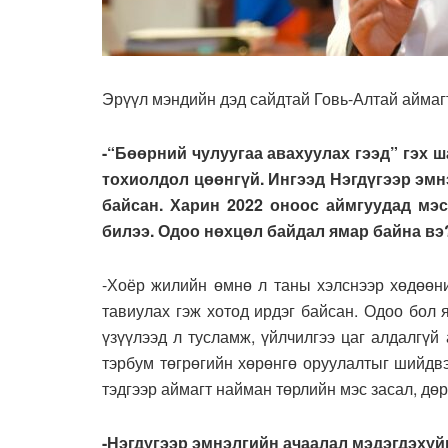
Эрүүл мэндийн дэд сайдтай Говь-Алтай аймаг
-“Бөөрний чулуугаа авахуулах гээд” гэх 
тохиолдол цөөнгүй. Ингээд Нэгдүгээр эмнэ
байсан. Харин 2022 оноос аймгуудад мэ
билээ. Одоо нөхцөл байдал ямар байна вэ
-Хоёр жилийн өмнө л таны хэлснээр хөдөөни
тавиулах гэж хотод ирдэг байсан. Одоо бол 
үзүүлээд л тусламж, үйлчилгээ цаг алдалгү
тэрбум төгрөгийн хөрөнгө оруулалтыг шийдв
тэдгээр аймагт найман төрлийн мэс засал, дө
-Нэгдүгээр эмнэлгийн ачаалал мэдэгдэхүй