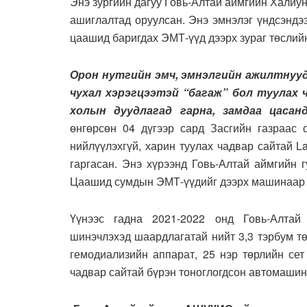
Энэ зургийн дагуу Говь-Алтай аймгийн Халиу
ашиглалтад оруулсан. Энэ эмнэлэг үндсэндээ
цаашид баригдах ЭМТ-үүд дээрх зураг төслийн
Орон нутгийн эмч, эмнэлгийн ажилтнуу
чухал хэрэгцээтэй “багаж” бол туулах
холын дуудлагад гарна, замдаа цасан
өнгөрсөн 04 дүгээр сард Засгийн газраас
нийлүүлэхгүй, харин туулах чадвар сайтай 
гаргасан. Энэ хүрээнд Говь-Алтай аймгийн 
Цаашид сумдын ЭМТ-үүдийг дээрх машинаар х
Үүнээс гадна 2021-2022 онд Говь-Алтай
шинэчлэхэд шаардлагатай нийт 3,3 тэрбум тө
гемодиализийн аппарат, 25 нэр төрлийн сет
чадвар сайтай бүрэн тоноглогдсон автомашин 