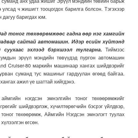
н суманд анх удаа жишиг Эрүүл мэндийн төвийн барьж
 улсад ч жишигт тооцогдох барилга болсон. Тэгэхээр
 дагуу баригдах юм.
дад тоног төхөөрөмжөөс гадна өөр нэг хамгийн
 чадвар сайтай автомашин. Идэр есийн хүйтэнд
д суухаас эхлээд бэрхшээл тулгарна.
Тиймээс
 сумдын эрүүл мэндийн төвүүдэд пургон автомашин
Land Cruiser-80 маркийн машинаар хангах шийдвэрийг
гурван суманд тус машиныг гардуулан өгөөд байгаа.
ангах ажил үе шаттай хийгдэнэ.
 аймгийн нэгдсэн эмнэлгийн тоног төхөөрөмжийг
грөгийг шийдвэрлэж, хүчилтөрөгчийн бэсрэг үйлдвэр,
 тоног төхөөрөмж, Аймгийн Нэгдсэн эмнэлэгт туулах
хүлээлгэн өгсөн.