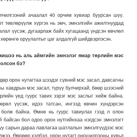
йлчилгээний ачаалал 40 орчим хувиар буурсан шүү.
рт төвлөрүүлж хүргэх нь эмч, эмнэлгийн ажилтнуудад
аалал үүсэж, дугаарлаж байх хугацаанд үндсэн өвчлөл
 хөрөнгө оруулалтыг цаг алдалгүй шийдвэрлэсэн.
 жишээ нь аль аймгийн эмнэлэг ямар төрлийн мэс
болсон бэ?
дөр орон нутагтаа шээдэг сүвний мэс засал, давсагны
ны хавдрын мэс засал, түрүү булчирхай, бөөр шээсний
рлийн үед гуурс тавих зэрэг мэс заслыг хийж байна.
рөл үүсэж, идээ татсан, ингээд өвчин хүндэрсэн
 болж байна. Өмнө нь гуурс тавиулах гээд л олон
й байсан бол одоо орон нутгийнхаа нэгдсэн эмнэлэгт
гуу сарын дараа лавлагаа шатлалын эмнэлгүүдээс мэс
джээ. Өөрөөр хэлбэл, орон нутагт оношилгооны хувьд