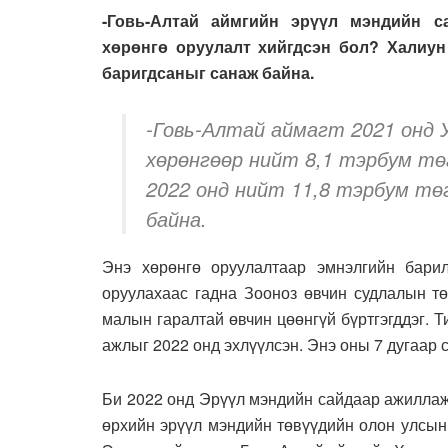
-Говь-Алтай аймгийн эрүүл мэндийн с
хөрөнгө оруулалт хийгдсэн бол? Халиу
баригдсаныг санаж байна.
-Говь-Алтай аймагт 2021 онд 
хөрөнгөөр нийт 8,1 тэрбум тө
2022 онд нийт 11,8 тэрбум тө
байна.
Энэ хөрөнгө оруулалтаар эмнэлгийн бари
оруулахаас гадна Зооноз өвчин судлалын тө
малын гаралтай өвчин цөөнгүй бүртгэгддэг. 
ажлыг 2022 онд эхлүүлсэн. Энэ оны 7 дугаар 
Би 2022 онд Эрүүл мэндийн сайдаар ажиллаж
өрхийн эрүүл мэндийн төвүүдийн олон улсын