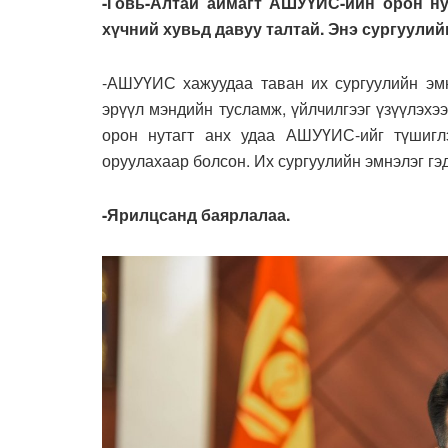
-Говь-Алтай аймагт АШУҮИС-ийн орон ну
хүчний хувьд давуу талтай. Энэ сургуулий
-АШУҮИС хажуудаа таван их сургуулийн эмн
эрүүл мэндийн тусламж, үйлчилгээг үзүүлэхэ
орон нутагт анх удаа АШУҮИС-ийг түшиглэ
оруулахаар болсон. Их сургуулийн эмнэлэг гэд
-Ярилцсанд баярлалаа.