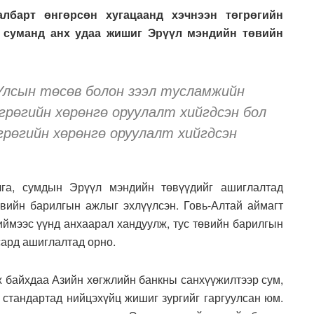
албарт өнгөрсөн хугацаанд хэчнээн төгрөгийн
н суманд анх удаа жишиг Эрүүл мэндийн төвийн
Улсын төсөв болон зээл тусламжийн
грөгийн хөрөнгө оруулалт хийгдсэн бол
грөгийн хөрөнгө оруулалт хийгдсэн
лга, сумдын Эрүүл мэндийн төвүүдийг ашиглалтад
вийн барилгын ажлыг эхлүүлсэн. Говь-Алтай аймагт
Тиймээс үүнд анхаарал хандуулж, тус төвийн барилгын
сард ашиглалтад орно.
 байхдаа Азийн хөгжлийн банкны санхүүжилтээр сум,
 стандартад нийцэхүйц жишиг зургийг гаргуулсан юм.