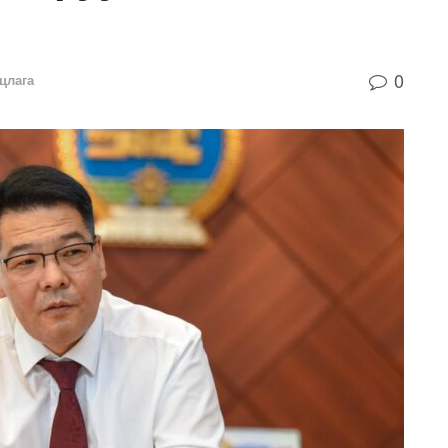
0
цлага