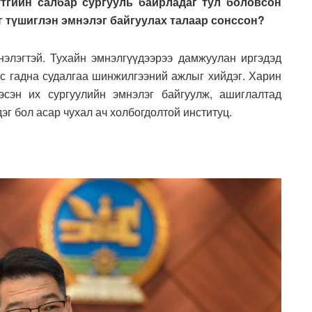
тгийн салбар сургууль байрладаг тул боловсон
г түшиглэн эмнэлэг байгуулах талаар сонссон?
элэгтэй. Тухайн эмнэлгүүдээрээ дамжуулан иргэдэд
эс гадна судалгаа шинжилгээний ажлыг хийдэг. Харин
сэн их сургуулийн эмнэлэг байгуулж, ашиглалтад
эг бол асар чухал ач холбогдолтой институц.