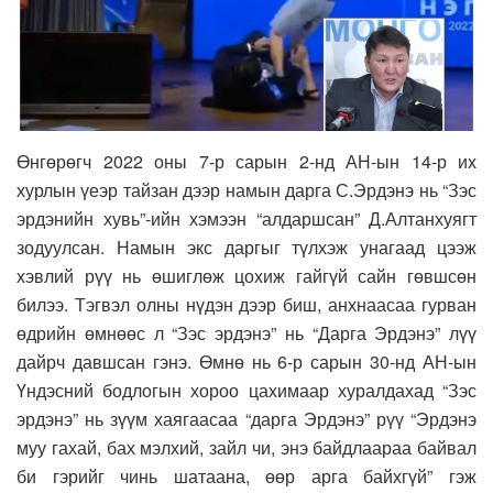
Өнгөрөгч 2022 оны 7-р сарын 2-нд АН-ын 14-р их
хурлын үеэр тайзан дээр намын дарга С.Эрдэнэ нь “Зэс
эрдэнийн хувь”-ийн хэмээн “алдаршсан” Д.Алтанхуягт
зодуулсан. Намын экс даргыг түлхэж унагаад цээж
хэвлий рүү нь өшиглөж цохиж гайгүй сайн гөвшсөн
билээ. Тэгвэл олны нүдэн дээр биш, анхнаасаа гурван
өдрийн өмнөөс л “Зэс эрдэнэ” нь “Дарга Эрдэнэ” лүү
дайрч давшсан гэнэ. Өмнө нь 6-р сарын 30-нд АН-ын
Үндэсний бодлогын хороо цахимаар хуралдахад “Зэс
эрдэнэ” нь зүүм хаягаасаа “дарга Эрдэнэ” рүү “Эрдэнэ
муу гахай, бах мэлхий, зайл чи, энэ байдлаараа байвал
би гэрийг чинь шатаана, өөр арга байхгүй” гэж