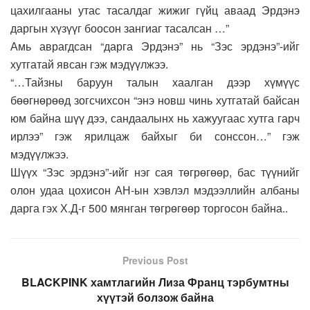
цахилгааны утас тасалдаг жижиг гүйц аваад Эрдэнэ
даргын хүзүүг боосон зангиаг тасалсан …”
Амь аврагдсан “дарга Эрдэнэ” нь “Зэс эрдэнэ”-ийг
хутгатай явсан гэж мэдүүлжээ.
“…Тайзны баруун талын хаалган дээр хүмүүс
бөөгнөрөөд зогсчихсон “энэ новш чинь хутгатай байсан
юм байна шүү дээ, сандаалынх нь хажуугаас хутга гарч
ирлээ” гэж ярилцаж байхыг би сонссон…” гэж
мэдүүлжээ.
Шүүх “Зэс эрдэнэ”-ийг нэг сая төгрөгөөр, бас түүнийг
олон удаа цохисон АН-ын хэвлэл мэдээллийн албаны
дарга гэх Х.Д-г 500 мянган төгрөгөөр торгосон байна..
Previous Post
BLACKPINK хамтлагийн Лиза Франц тэрбумтны
хүүтэй болзож байна