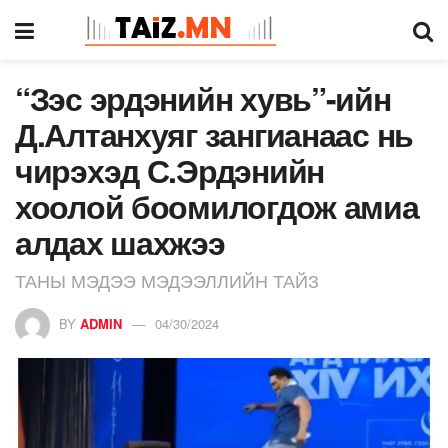
“Зэс эрдэнийн хувь”-ийн
Д.Алтанхуяг зангианаас нь
чирэхэд С.Эрдэнийн
хоолой боомилогдож амиа
алдах шахжээ
ТАНЫ МЭДЭЭ МЭДЭЭЛЛИЙН ТАЙЗ
BY
ADMIN
04/30/2024