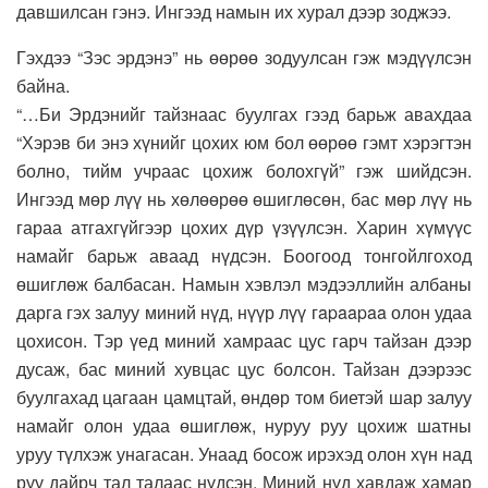
давшилсан гэнэ. Ингээд намын их хурал дээр зоджээ.
Гэхдээ “Зэс эрдэнэ” нь өөрөө зодуулсан гэж мэдүүлсэн
байна.
“…Би Эрдэнийг тайзнаас буулгах гээд барьж авахдаа
“Хэрэв би энэ хүнийг цохих юм бол өөрөө гэмт хэрэгтэн
болно, тийм учраас цохиж болохгүй” гэж шийдсэн.
Ингээд мөр лүү нь хөлөөрөө өшиглөсөн, бас мөр лүү нь
гараа атгахгүйгээр цохих дүр үзүүлсэн. Харин хүмүүс
намайг барьж аваад нүдсэн. Боогоод тонгойлгоход
өшиглөж балбасан. Намын хэвлэл мэдээллийн албаны
дарга гэх залуу миний нүд, нүүр лүү гapaapaa олон удаа
цохисон. Тэр үед миний хамраас цус гарч тайзан дээр
дусаж, бас миний хувцас цус болсон. Тайзан дээрээс
буулгахад цагаан цамцтай, өндөр том биетэй шар залуу
намайг олон удаа өшиглөж, нуруу руу цохиж шатны
уруу түлхэж унагасан. Унаад босож ирэхэд олон хүн над
руу дайрч тал талаас нүдсэн. Миний нүд хавдаж хамар