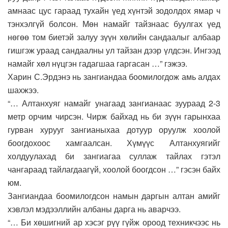
амнаас цус гараад тухайн үед хүнтэй зодолдох ямар ч
тэнхэлгүй болсон. Мөн намайг тайзнаас буулгах үед
нөгөө том биетэй залуу зүүн хөлийн сандаалыг албаар
гишгэж ураад сандаалны ул тайзан дээр үлдсэн. Ингээд
намайг хөл нүцгэн гадагшаа гаргасан …” гэжээ.
Харин С.Эрдэнэ нь зангиандаа боомилогдож амь алдах
шахжээ.
“… Алтанхуяг намайг унагаад зангианаас зуураад 2-3
метр орчим чирсэн. Чирж байхад нь би зүүн гарынхаа
гурван хурууг зангианыхаа дотуур оруулж хоолой
боогдохоос хамгаалсан. Хүмүүс Алтанхуягийг
холдуулахад би зангиагаа суллаж тайлах гэтэл
чангараад тайлагдаагүй, хоолой боогдсон …” гэсэн байх
юм.
Зангиандаа боомилогдсон намын даргын алтан амийг
хэвлэл мэдээллийн албаны дарга нь аварчээ.
“… Би хөшигний ар хэсэг рүү гүйж ороод техникчээс нь