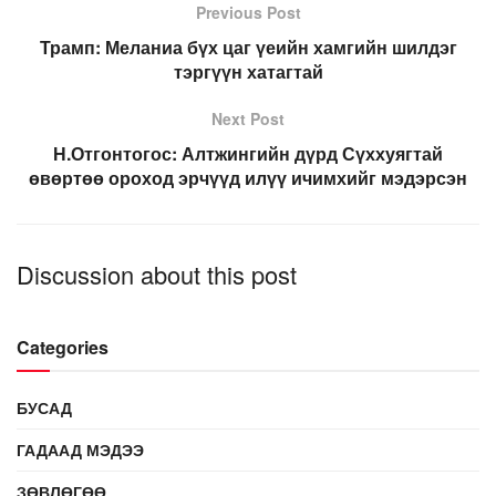
Previous Post
Трамп: Меланиа бүх цаг үеийн хамгийн шилдэг
тэргүүн хатагтай
Next Post
Н.Отгонтогос: Алтжингийн дүрд Сүххуягтай
өвөртөө ороход эрчүүд илүү ичимхийг мэдэрсэн
Discussion about this post
Categories
БУСАД
ГАДААД МЭДЭЭ
ЗӨВЛӨГӨӨ