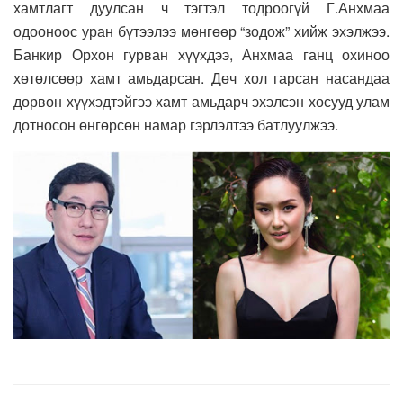
хамтлагт дуулсан ч тэгтэл тодроогүй Г.Анхмаа
одооноос уран бүтээлээ мөнгөөр “зодож” хийж эхэлжээ.
Банкир Орхон гурван хүүхдээ, Анхмаа ганц охиноо
хөтөлсөөр хамт амьдарсан. Дөч хол гарсан насандаа
дөрвөн хүүхэдтэйгээ хамт амьдарч эхэлсэн хосууд улам
дотносон өнгөрсөн намар гэрлэлтээ батлуулжээ.