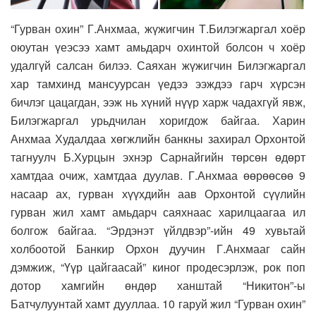
“Гурван охин” Г.Анхмаа, жүжигчин Т.Билэгжаргал хоёр
оюутан үеэсээ хамт амьдарч охинтой болсон ч хоёр
удалгүй салсан билээ. Саяхан жүжигчин Билэгжаргал
хар тамхинд мансуурсан үедээ ээждээ гарч хүрсэн
бичлэг цацагдан, ээж нь хүний нүүр харж чадахгүй явж,
Билэгжаргал урьдчилан хоригдож байгаа. Харин
Анхмаа Худалдаа хөгжлийн банкны захирал Орхонтой
тагнуулч Б.Хурцын эхнэр Сарнайгийн төрсөн өдөрт
хамтдаа очиж, хамтдаа дуулав. Г.Анхмаа өөрөөсөө 9
насаар ах, гурван хүүхдийн аав Орхонтой сүүлийн
гурван жил хамт амьдарч саяхнаас харилцаагаа ил
болгож байгаа. “Эрдэнэт үйлдвэр”-ийн 49 хувьтай
холбоотой Банкир Орхон дуучин Г.Анхмааг сайн
дэмжиж, “Үүр цайгаасай” киног продесэрлэж, рок поп
дотор хамгийн өндөр ханштай “Никитон”-ы
Батчулуунтай хамт дууллаа. 10 гаруй жил “Гурван охин”