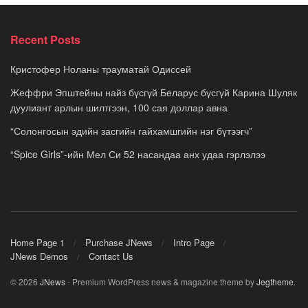
Recent Posts
Кристофер Ноланы трауматай Одиссей
Жеффри Эпштейны найз бүсгүй Беларус бүсгүй Карина Шуляк
дуулиант арлын шилтгээн, 100 сая доллар авна
“Солонгосын эдийн засгийн гайхамшгийн нэг бүтээгч”
“Spice Girls”-ийн Мел Си 52 насандаа анх удаа гэрлэлээ
Home Page 1
Purchase JNews
Intro Page
JNews Demos
Contact Us
© 2026
JNews
- Premium WordPress news & magazine theme by
Jegtheme
.