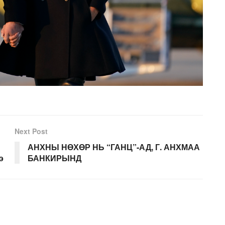
Next Post
АНХНЫ НӨХӨР НЬ “ГАНЦ”-АД, Г. АНХМАА
э
БАНКИРЫНД