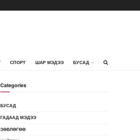
Г
СПОРТ
ШАР МЭДЭЭ
БУСАД
Categories
БУСАД
ГАДААД МЭДЭЭ
ЗӨВЛӨГӨӨ