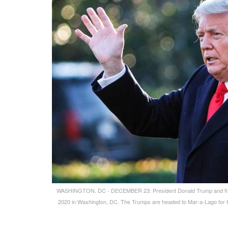
WASHINGTON, DC - DECEMBER 23: President Donald Trump and first 
2020 in Washington, DC. The Trumps are headed to Mar-a-Lago for 