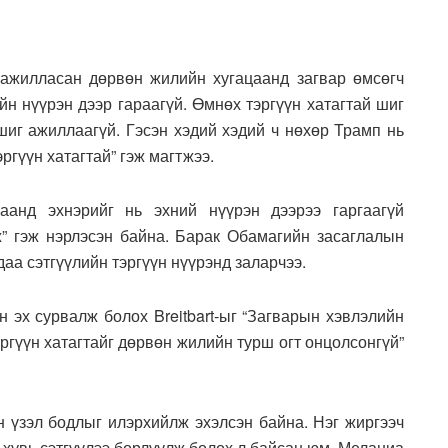
ажилласан дөрвөн жилийн хугацаанд загвар өмсөгч
йн нүүрэн дээр гараагүй. Өмнөх тэргүүн хатагтай шиг
шиг ажиллаагүй. Гэсэн хэдий хэдий ч нөхөр Трамп нь
ргүүн хатагтай” гэж магтжээ.
анд эхнэрийг нь эхний нүүрэн дээрээ гаргаагүй
ж” гэж нэрлэсэн байна. Барак Обамагийн засаглалын
аа сэтгүүлийн тэргүүн нүүрэнд заларчээ.
 эх сурвалж болох Breitbart-ыг “Загварын хэвлэлийн
ргүүн хатагтайг дөрвөн жилийн турш огт онцолсонгүй”
 үзэл бодлыг илэрхийлж эхэлсэн байна. Нэг жиргээч
он хувь сэтгүүлээ борлуулж болох л байсан юм. Меланиа