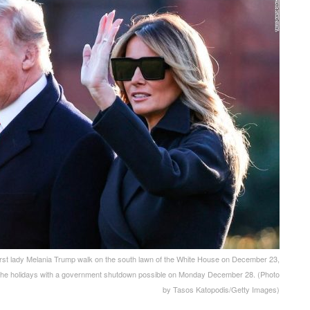
lady Melania Trump walk on the south lawn of the White House on December 23,
the holidays with a government shutdown possible on Monday December 28. (Photo
by Tasos Katopodis/Getty Images)