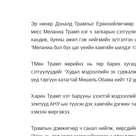
Эр нөхөр Доналд Трампыг Ерөнхийлөгчөөр 
мисс Меланиа Трамп нэг ч загварын сэтгүүли
хандив, буяны ажил гэж нийгмийн зүтгэлтэн 
“Меланиа бол бүх цаг үеийн хамгийн шилдэг тэ
ТМөн Трамп өөрийнх нь төр барих хугаца
сэтгүүлүүдийг “Худал мэдээллийн эх сурвал
үед тэргүүн хатагтай Мишель Обама нийт 12 уд
Харин Трамп хэт барууны үзэлтэй мэдээллийн
элитүүд АНУ-ын түүхэн дэх хамгийн дэгжин та
хэмээн жиргэжээ.
Трампын дэмжигчид ч санал нийлж, өөрсдийн
“Хохь нь, тэд хэзээ хэзээнийхээсээ ч илүү ол