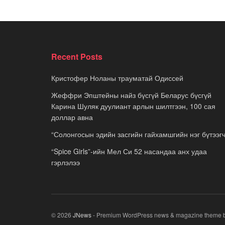
Recent Posts
Кристофер Ноланы трауматай Одиссей
Жеффри Эпштейны найз бүсгүй Беларус бүсгүй
Карина Шуляк дуулиант арлын шилтгээн, 100 сая
доллар авна
“Солонгосын эдийн засгийн гайхамшгийн нэг бүтээгч
“Spice Girls”-ийн Мел Си 52 насандаа анх удаа
гэрлэлээ
© 2026
JNews
- Premium WordPress news & magazine theme 