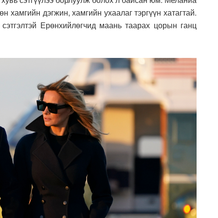
өн хамгийн дэгжин, хамгийн ухаалаг тэргүүн хатагтай.
н сэтгэлтэй Ерөнхийлөгчид маань таарах цорын ганц