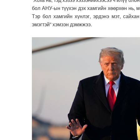
бол АНУ-ын түүхэн дэх хамгийн хөөрхөн нь, м
Тэр бол хамгийн хүнлэг, эрдэнэ мэт, сайха
эмэгтэй” хэмээн дэмжжээ.