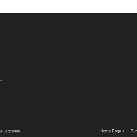
”
Home Page 1
Pur
by
Jegtheme
.