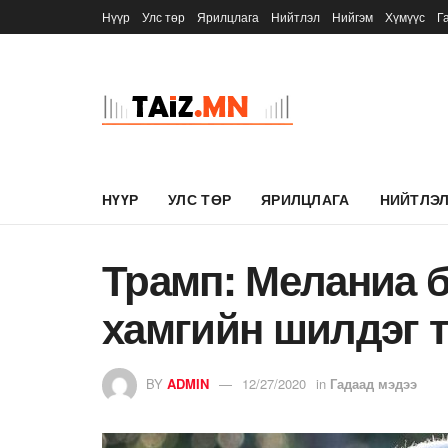
Нүүр
Улс төр
Ярилцлага
Нийтлэл
Нийгэм
Хүмүүс
Г
НҮҮР
УЛС ТӨР
ЯРИЛЦЛАГА
НИЙТЛЭ
Трамп: Меланиа б
хамгийн шилдэг т
BY
ADMIN
12/27/2020
in
Гадаад мэдээ