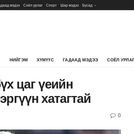
адаад мэдээ
Соёл урлаг
Спорт
Шар мэдээ
Бусад
Л
НИЙГЭМ
ХҮМҮҮС
ГАДААД МЭДЭЭ
СОЁЛ УРЛА
үх цаг үеийн
эргүүн хатагтай
0