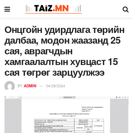
Онцгойн удирдлага төрийн
далбаа, модон жаазанд 25
сая, аврагчдын
хамгаалалтын хувцаст 15
сая төгрөг зарцуулжээ
BY
ADMIN
04/28/2024