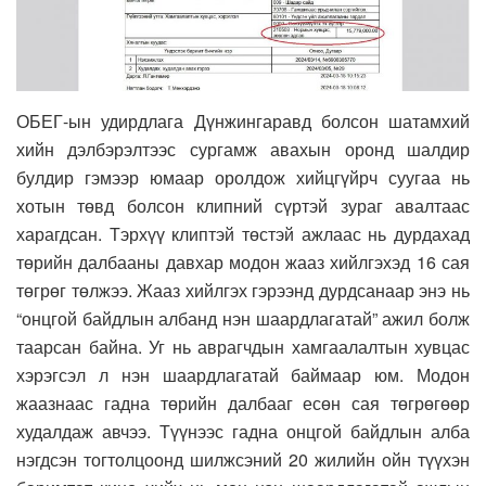
ОБЕГ-ын удирдлага Дүнжингаравд болсон шатамхий
хийн дэлбэрэлтээс сургамж авахын оронд шалдир
булдир гэмээр юмаар оролдож хийцгүйрч суугаа нь
хотын төвд болсон клипний сүртэй зураг авалтаас
харагдсан. Тэрхүү клиптэй төстэй ажлаас нь дурдахад
төрийн далбааны давхар модон жааз хийлгэхэд 16 сая
төгрөг төлжээ. Жааз хийлгэх гэрээнд дурдсанаар энэ нь
“онцгой байдлын албанд нэн шаардлагатай” ажил болж
таарсан байна. Уг нь аврагчдын хамгаалалтын хувцас
хэрэгсэл л нэн шаардлагатай баймаар юм. Модон
жаазнаас гадна төрийн далбааг есөн сая төгрөгөөр
худалдаж авчээ. Түүнээс гадна онцгой байдлын алба
нэгдсэн тогтолцоонд шилжсэний 20 жилийн ойн түүхэн