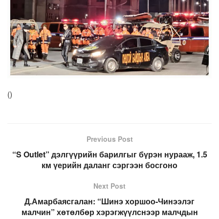
(
)
Previous Post
“S Outlet” дэлгүүрийн барилгыг бүрэн нурааж, 1.5
км үерийн даланг сэргээн босгоно
Next Post
Д.Амарбаясгалан: “Шинэ хоршоо-Чинээлэг
малчин” хөтөлбөр хэрэгжүүлснээр малчдын