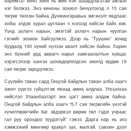
баримтат кино хийх нь мөн нэн шаардлагатай ажлын
нэг болжээ. Энэ киноны зохиол бичүүлэхэд л 13 сая
төгрөг төлсөн байна. Дүнжингаравын эмгэнэлт явдлаас
хойш элдэв хурал цуглаан ч нэлээд хийсэн байх юм.
Үүнд ахлагч нарын, эмэгтэй ахлагч нарын чуулган
гэгчийг зохион байгуулжээ. Дээр нь “Туушин” зочид
буудалд 100 хүний хүлээн авалт хийсэн байна. Харин
энэ бүхний ард аврагч нарыг хамгаалалтын хувцас
хэрэгсэлээр хангах шоовдорлогдсон ажилд ердөө 15
сая төгрөг зарцуулжээ.
Сүүлийн таван сард Онцгой байдлын таван алба хаагч
ажил үүргээ гүйцэтгэж яваад амиа алдлаа. Улсынхаа
нийслэл Улаанбаатарт энх цагт амиа алдаж байна.
Онцгой байдлын алба хаагч “5.7 сая төгрөгийн үнэтэй
хүчилтөрөгчийн баг эвдэрвэл өөрөө төл гэдэг учраас
гал руу орохдоо зүүдэггүй” гэжээ. Дарга нар нь энэ
хэмжээний мөнгөөр кракул зах, малгай, савхин дээл