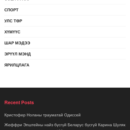
СПОРТ
УЛС ТӨР
ХҮМҮҮС
ШАР МЭДЭЭ
ЭРҮҮЛ МЭНД
ЯРИЛЦЛАГА
Recent Posts
Кристофер Ноланы трауматай Одиссей
Жеффри Эпштейны найз бүсгүй Беларус бүсгүй Карина Шуляк