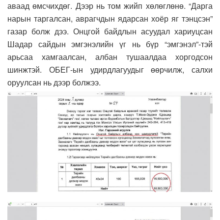
аваад өмсчихдөг. Дээр нь том жийп хөлөглөнө. “Дарга
нарын таргалсан, аврагчдын ядарсан хоёр яг тэнцсэн”
газар болж дээ. Онцгой байдлын асуудал хариуцсан
Шадар сайдын эмгэнэлийн үг нь бүр “эмгэнэл”-тэй
арьсаа хамгаалсан, албан тушаалдаа хоргодсон
шинжтэй. ОБЕГ-ын удирдлагуудыг өөрчилж, салхи
оруулсан нь дээр болжээ.