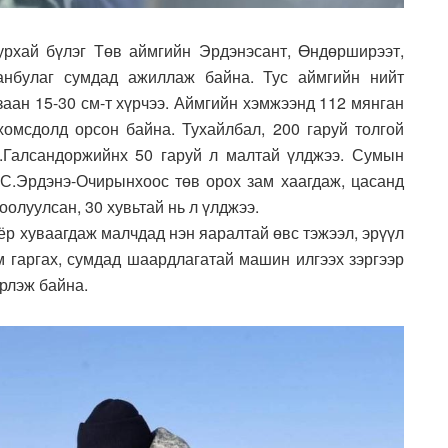
рхай бүлэг Төв аймгийн Эрдэнэсант, Өндөрширээт,
танбулаг сумдад ажиллаж байна. Тус аймгийн нийт
заан 15-30 см-т хүрчээ. Аймгийн хэмжээнд 112 мянган
хомсдолд орсон байна. Тухайлбал, 200 гаруй толгой
.Галсандоржийнх 50 гаруй л малтай үлджээ. Сумын
С.Эрдэнэ-Очирынхоос төв орох зам хаагдаж, цасанд
оолуулсан, 30 хувьтай нь л үлджээ.
ёр хуваагдаж малчдад нэн яаралтай өвс тэжээл, эрүүл
ам гаргах, сумдад шаардлагатай машин илгээх зэргээр
рлэж байна.