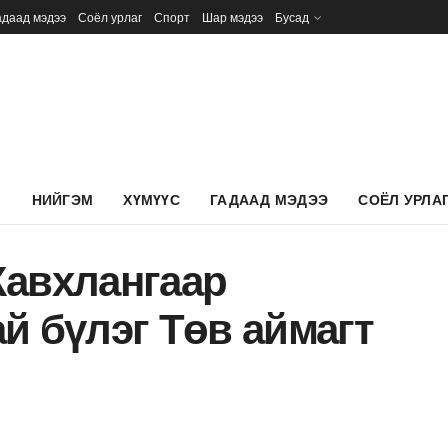
адаад мэдээ
Соёл урлаг
Спорт
Шар мэдээ
Бусад
Л
НИЙГЭМ
ХҮМҮҮС
ГАДААД МЭДЭЭ
СОЁЛ УРЛА
Жавхлангаар
й бүлэг Төв аймагт