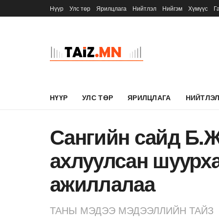
Нүүр
Улс төр
Ярилцлага
Нийтлэл
Нийгэм
Хүмүүс
Г
НҮҮР
УЛС ТӨР
ЯРИЛЦЛАГА
НИЙТЛЭ
Сангийн сайд Б.
ахлуулсан шуурха
ажиллалаа
ТАНЫ МЭДЭЭ МЭДЭЭЛЛИЙН ТАЙЗ