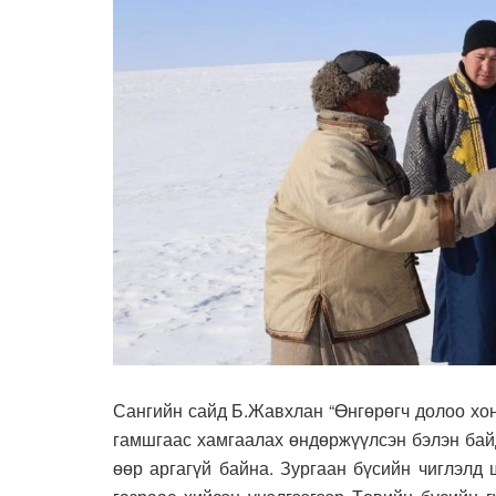
Сангийн сайд Б.Жавхлан “Өнгөрөгч долоо хо
гамшгаас хамгаалах өндөржүүлсэн бэлэн бай
өөр аргагүй байна. Зургаан бүсийн чиглэлд