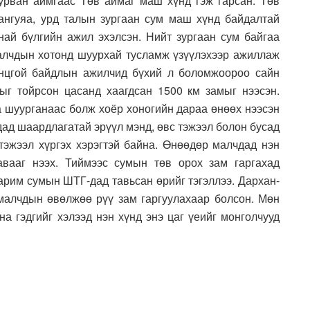
гурван аймгаас Төв аймаг маш хүнд гэж гарсан. Төв
ангуяа, урд талын зургаан сум маш хүнд байдалтай
ай бүлгийн ажил эхэлсэн. Нийт зургаан сум байгаа
малчдын хотонд шуурхай тусламж үзүүлэхээр ажиллаж
онцгой байдлын ажилчид бүхий л боломжоороо сайн
ыг тойрсон цасанд хаагдсан 1500 км замыг нээсэн.
а шуурганаас болж хоёр хоногийн дараа өнөөх нээсэн
дад шаардлагатай эрүүл мэнд, өвс тэжээл болон бусад
с тэжээл хүргэх хэрэгтэй байна. Өнөөдөр малчдад нэн
авааг нээх. Тиймээс сумын төв орох зам гаргахад
арим сумын ШТГ-дад тавьсан өрийг тэгэллээ. Дархан-
малчдын өвөлжөө рүү зам гаргуулахаар болсон. Мөн
на гэдгийг хэлээд нэн хүнд энэ цаг үеийг монголчууд