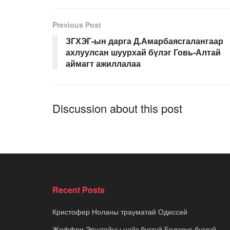
Previous Post
ЗГХЭГ-ын дарга Д.Амарбаясгалангаар
ахлуулсан шуурхай бүлэг Говь-Алтай
аймагт ажиллалаа
Discussion about this post
Recent Posts
Кристофер Ноланы трауматай Одиссей
Жеффри Эпштейны найз бүсгүй Беларус бүсгүй