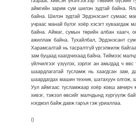
газраас хийсэн үнэлгээгээр Төвийн бүсийн 
аймгийн зарим сум шилэн зудтай байна. Ял
байна. Шилэн зудтай Эрдэнэсант сумаас ман
учраас манай бүлэг хоёр хэсэгт хуваагдаж 
байна. Аймаг, сумын төрийн албан хаагч, 
ажиллаж байна. Тухайлбал, Эрдэнэсант сум
Харамсалтай нь тасралтгүй үргэлжилж байга
зам буцаад хаагдчихаад байна. Тиймээс малч
үйлчилгээг үзүүлэх, зэрлэг ан амьтдад ч өв
шаардлагатай тусламж нь хаагдсан зам, д
шаардагдах машин техник, шатахуун олгож, з
Уул аймгаас тусламжаар хоёр ковш авчирч 
хивэг, тэжээл өвсийг малчдынд хүргүүлж бай
нэгдмэл байж давж гаръя гэж уриаллаа.
(
)