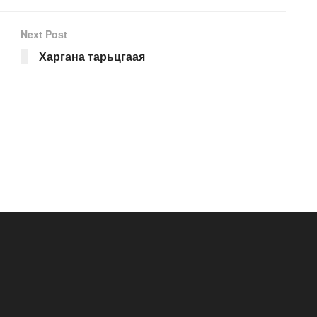
Next Post
Харгана тарьцгаая