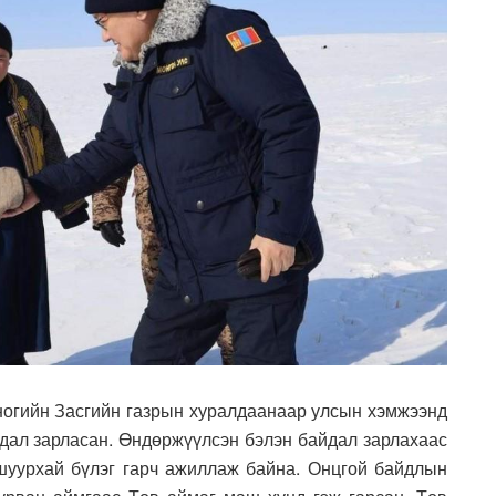
ногийн Засгийн газрын хуралдаанаар улсын хэмжээнд
дал зарласан. Өндөржүүлсэн бэлэн байдал зарлахаас
 шуурхай бүлэг гарч ажиллаж байна. Онцгой байдлын