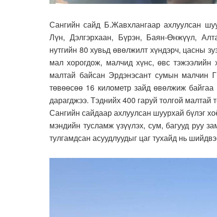
Сангийн сайд Б.Жавхлангаар ахлуулсан шуу
Лүн, Дэлгэрхаан, Бүрэн, Баян-Өнжүүл, Ал
нутгийн 80 хувьд өвөлжилт хүндэрч, цасны зу
мал хорогдож, малчид хүнс, өвс тэжээлийн 
малтай байсан Эрдэнэсант сумын малчин Г
төвөөсөө 16 километр зайд өвөлжиж байгаа 
дарагджээ. Тэднийх 400 гаруй толгой малтай т
Сангийн сайдаар ахлуулсан шуурхай бүлэг хо
мэндийн тусламж үзүүлэх, сум, багууд руу з
тулгамдсан асуудлуудыг цаг тухайд нь шийдвэ