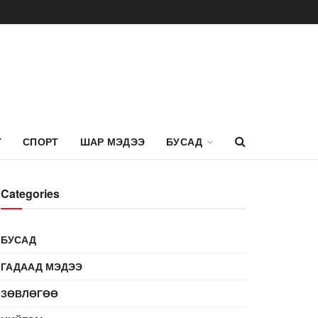
Г
СПОРТ
ШАР МЭДЭЭ
БУСАД
Categories
БУСАД
ГАДААД МЭДЭЭ
ЗӨВЛӨГӨӨ