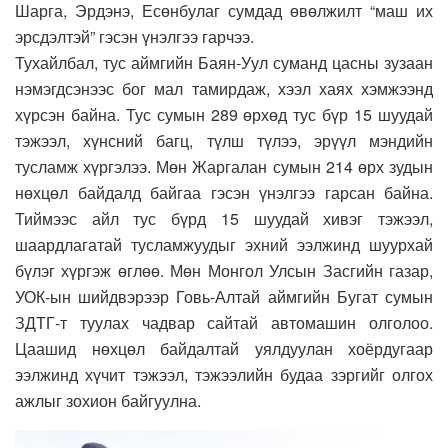
Шарга, Эрдэнэ, Есөнбулаг сумдад өвөлжилт “маш их
эрсдэлтэй” гэсэн үнэлгээ гарчээ.
Тухайлбал, тус аймгийн Баян-Уул суманд цасны зузаан
нэмэгдсэнээс бог мал тамирдаж, хээл хаях хэмжээнд
хүрсэн байна. Тус сумын 289 өрхөд тус бүр 15 шуудай
тэжээл, хүнсний багц, түлш түлээ, эрүүл мэндийн
тусламж хүргэлээ. Мөн Жаргалан сумын 214 өрх зудын
нөхцөл байдалд байгаа гэсэн үнэлгээ гарсан байна.
Тиймээс айл тус бүрд 15 шуудай хивэг тэжээл,
шаардлагатай тусламжуудыг эхний ээлжинд шуурхай
бүлэг хүргэж өглөө. Мөн Монгол Улсын Засгийн газар,
УОК-ын шийдвэрээр Говь-Алтай аймгийн Бугат сумын
ЗДТГ-т туулах чадвар сайтай автомашин олголоо.
Цаашид нөхцөл байдалтай уялдуулан хоёрдугаар
ээлжинд хүчит тэжээл, тэжээлийн будаа зэргийг олгох
ажлыг зохион байгуулна.