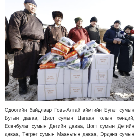
Одоогийн байдлаар Говь-Алтай аймгийн Бугат сумын
Бугын даваа, Цээл сумын Цагаан голын хөндий,
Есөнбулаг сумын Дөтийн даваа, Цогт сумын Дөтийн
даваа, Төгрөг сумын Мааньтын даваа, Эрдэнэ сумын