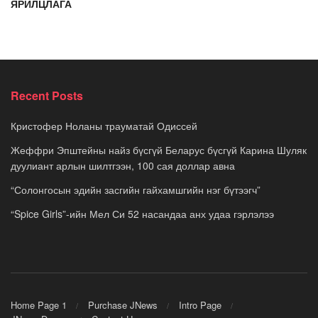
ЯРИЛЦЛАГА
Recent Posts
Кристофер Ноланы трауматай Одиссей
Жеффри Эпштейны найз бүсгүй Беларус бүсгүй Карина Шуляк
дуулиант арлын шилтгээн, 100 сая доллар авна
“Солонгосын эдийн засгийн гайхамшгийн нэг бүтээгч”
“Spice Girls”-ийн Мел Си 52 насандаа анх удаа гэрлэлээ
Home Page 1
Purchase JNews
Intro Page