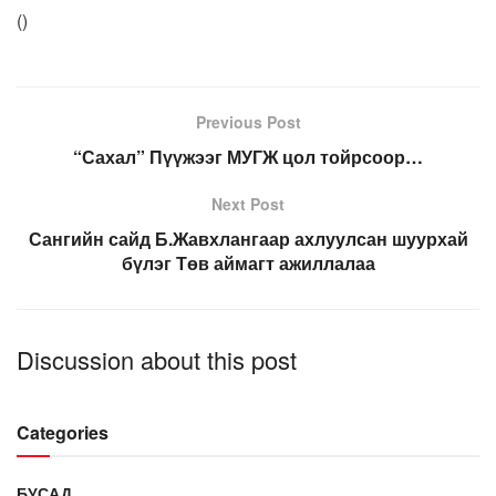
(
)
Previous Post
“Сахал” Пүүжээг МУГЖ цол тойрсоор…
Next Post
Сангийн сайд Б.Жавхлангаар ахлуулсан шуурхай
бүлэг Төв аймагт ажиллалаа
Discussion about this post
Categories
БУСАД