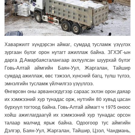
Хаваржилт хүндэрсэн аймаг, сумдад тусламж үзүүлэх
зургаан бүлэг орон нутагт ажиллаж байна. ЗГХЭГ-ын
дарга Д.Амарбаясгалангаар ахлуулсан шуурхай бүлэг
Говь-Алтай аймгийн Баян-Уул, Жаргалан, Тайшир
сумдад ажиллаж, өвс тэжээл, хүнсний багц, түлш түлээ,
эмнэлгийн тусламж үйлчилгээ үзүүллээ.
Өнгөрсөн оны арваннэгдүгээр сараас эхлэн орон даяар
их хэмжээний хур тунадас орж, нутгийн 80 хувьд цасан
бүрхүүл тогтоод байна. Говь-Алтай аймагт ч 1975 оноос
хойш ажиглагдаагүй их хэмжээний хур тунадас орсон
талаар малчид ярьж байна. Одоогоор тус аймгийн
Дэлгэр, Баян-Уул, Жаргалан, Тайшир, Цээл, Чандмань,