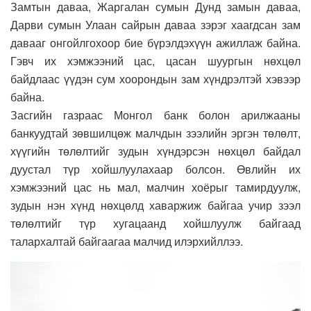
Замтын даваа, Жаргалан сумын Дунд замын даваа,
Дарви сумын Улаан сайрын даваа зэрэг хаагдсан зам
давааг онгойлгохоор бие бүрэлдэхүүн ажиллаж байна.
Гэвч их хэмжээний цас, цасан шуургын нөхцөл
байдлаас үүдэн сум хоорондын зам хүндрэлтэй хэвээр
байна.
Засгийн газраас Монгол банк болон арилжааны
банкуудтай зөвшилцөж малчдын зээлийн эргэн төлөлт,
хүүгийн төлөлтийг зудын хүндэрсэн нөхцөл байдал
дуустал түр хойшлуулахаар болсон. Өвлийн их
хэмжээний цас нь мал, малчин хоёрыг тамирдуулж,
зудын нэн хүнд нөхцөлд хаваржиж байгаа учир зээл
төлөлтийг түр хугацаанд хойшлуулж байгаад
талархалтай байгаагаа малчид илэрхийллээ.