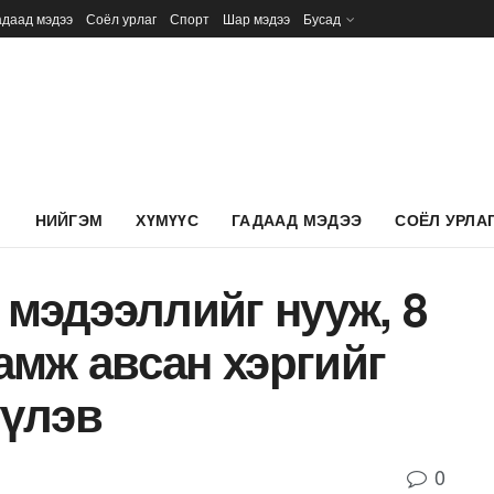
адаад мэдээ
Соёл урлаг
Спорт
Шар мэдээ
Бусад
Л
НИЙГЭМ
ХҮМҮҮС
ГАДААД МЭДЭЭ
СОЁЛ УРЛА
 мэдээллийг нууж, 8
амж авсан хэргийг
үлэв
0