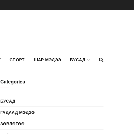
Г
СПОРТ
ШАР МЭДЭЭ
БУСАД
Categories
БУСАД
ГАДААД МЭДЭЭ
ЗӨВЛӨГӨӨ