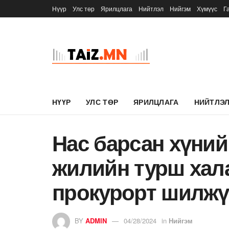
Нүүр
Улс төр
Ярилцлага
Нийтлэл
Нийгэм
Хүмүүс
Г
НҮҮР
УЛС ТӨР
ЯРИЛЦЛАГА
НИЙТЛЭ
Нас барсан хүний
жилийн турш хал
прокурорт шилжү
BY
ADMIN
04/28/2024
in
Нийгэм