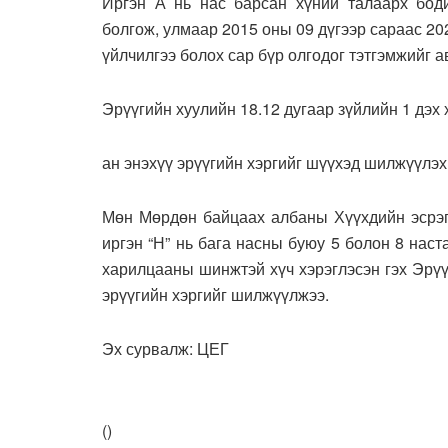
Иргэн А нь нас барсан хүний талаарх бод
болгож, улмаар 2015 оны 09 дүгээр сараас 2
үйлчилгээ болох сар бүр олгодог тэтгэмжийг а
Эрүүгийн хуулийн 18.12 дугаар зүйлийн 1 дэх 
ан энэхүү эрүүгийн хэргийг шүүхэд шилжүүлэх
Мөн Мөрдөн байцаах албаны Хүүхдийн эсрэг 
иргэн “Н” нь бага насны буюу 5 болон 8 наст
харилцааны шинжтэй хүч хэрэглэсэн гэх Эрүүг
эрүүгийн хэргийг шилжүүлжээ.
Эх сурвалж: ЦЕГ
(
)