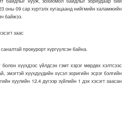
ит байдлыг нууж, зохиомол байдлыг зориудаар бий
023 оны 09 сар хүртэлх хугацаанд нийгмийн халамжийн
вч байжээ.
хэсэгт заас
 саналтай прокурорт хүргүүлсэн байна.
болон хүүхдээс үйлдсэн гэмт хэрэг мөрдөх хэлтсээс
ай, эмэгтэй хүүхдүүдийн хүсэл зоригийн эсрэг бэлгийн
ийн хуулийн 12.4 дүгээр зүйлийн 1 дэх хэсэгт заасан