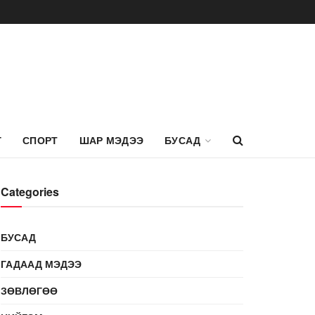
Г
СПОРТ
ШАР МЭДЭЭ
БУСАД
Categories
БУСАД
ГАДААД МЭДЭЭ
ЗӨВЛӨГӨӨ