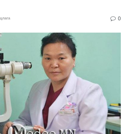
0
цлага