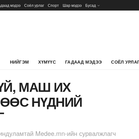
адаад мэдээ
Соёл урлаг
Спорт
Шар мэдээ
Бусад
Л
НИЙГЭМ
ХҮМҮҮС
ГАДААД МЭДЭЭ
СОЁЛ УРЛА
ҮЙ, МАШ ИХ
ӨӨС НҮДНИЙ
Г
индуламтай Medee.mn-ийн сурвалжлагч