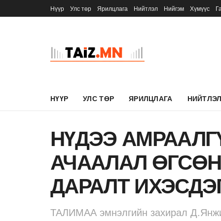
Нүүр
Улс төр
Ярилцлага
Нийтлэл
Нийгэм
Хүмүүс
Г
НҮҮР
УЛС ТӨР
ЯРИЛЦЛАГА
НИЙТЛЭ
НҮДЭЭ АМРААЛГ
АЧААЛАЛ ӨГСӨН
ДАРАЛТ ИХЭСДЭ
ТАЛИМАА эмнэлгийн захирал Д.Янж