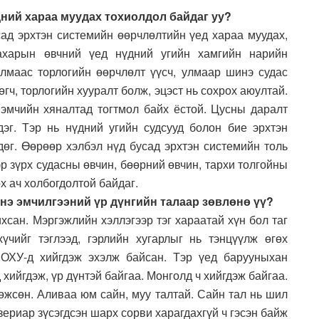
дний хараа муудах тохиолдол байдаг уу?
сад эрхтэн системийн өөрчлөлтийн үед хараа муудах,
Сахарын өвчний үед нүдний угийн хамгийн нарийн
улмаас торлогийн өөрчлөлт үүсч, улмаар шинэ судас
гч, торлогийн хууралт болж, эцэст нь сохрох аюултай.
эмчийн хяналтад тогтмол байх ёстой. Цусны даралт
дэг. Тэр нь нүдний угийн судсууд болон бие эрхтэн
дөг. Өөрөөр хэлбэл нүд бусад эрхтэн системийн толь
р зүрх судасны өвчин, бөөрний өвчин, тархи толгойны
х ач холбогдолтой байдаг.
 энэ эмчилгээний үр дүнгийн талаар зөвлөнө үү?
ихсан. Мэргэжлийн хэллэгээр тэг хараатай хүн бол таг
үчийг тэглээд, гэрлийн хугарлыг нь тэнцүүлж өгөх
 ОХУ-д хийгдэж эхэлж байсан. Тэр үед барууныхан
хийгдэж, үр дүнтэй байгаа. Монголд ч хийгдэж байгаа.
гөжсөн. Аливаа юм сайн, муу талтай. Сайн тал нь шил
азериар зүсэгдсэн шарх сорви харагдахгүй ч гэсэн байж