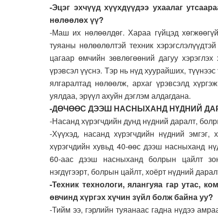
-Эцэг эхчүүд хүүхдүүдээ ухаалаг утсаар
нөлөөлөх үү?
-Маш их нөлөөлдөг. Хараа гүйцэд хөгжөөгүй
туяаны нөлөөлөлтэй техник хэрэгслэлүүдтэй
цагаар өмчийн зөвлөгөөний дагуу хэрэглэх 
үрэвсэл үүснэ. Тэр нь нүд хуурайших, түүнээ
ялгаралтад нөлөөлж, архаг үрэвсэлд хүргэ
уялдаа, эрүүл ахуйн дэглэм алдагдана.
-ДӨЧӨӨС ДЭЭШ НАСНЫХАНД НҮДНИЙ ДА
-Насанд хүрэгчдийн дунд нүдний даралт, болр
-Хүүхэд, насанд хүрэгчдийн нүдний эмгэг,
хүрэгчдийн хувьд 40-өөс дээш насныханд нү
60-аас дээш насныханд болрын цайлт зо
нэгдүгээрт, болрын цайлт, хоёрт нүдний дарал
-Техник технологи, ялангуяа гар утас, 
өвчинд хүргэх хүчин зүйл болж байна уу?
-Тийм ээ, гэрлийн туяанаас гадна нүдээ амр