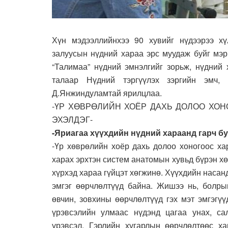
Хүн мэдээллийнхээ 90 хувийг нүдээрээ хү
залуусын нүдний хараа эрс муудаж буйг мэр
“Талимаа” нүдний эмнэлгийг зорьж, нүдний 
талаар Нүдний тэргүүлэх зэргийн эмч,
Д.Янжиндуламтай ярилцлаа.
-ҮР ХӨВРӨЛИЙН ХОЁР ДАХЬ ДОЛОО ХО
ЭХЭЛДЭГ-
-Яриагаа хүүхдийн нүдний хараанд гарч б
-Үр хөврөлийн хоёр дахь долоо хоногоос ха
харах эрхтэн систем анатомын хувьд бүрэн хө
хүрхэд хараа гүйцэт хөгжинө. Хүүхдийн наса
эмгэг өөрчлөлтүүд байна. Жишээ нь, болры
өвчин, зовхины өөрчлөлтүүд гэх мэт эмгэгүү
үрэвсэлийн улмаас нүдэнд цагаа унах, са
үрэвсэл, Гэрлийн хугарлын өөрчлөлтөөс ха