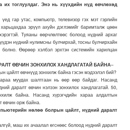
аа их тоглуулдаг. Энэ нь хүүхдийн нүд өвчлөхөд
 үед гар утас, компьютр, телевизор гэх мэт гэрлийн
 харьцахдаа эрүүл ахуйн дэглэмийг баримталж цөөн
хэрэгтэй. Туяаны өөрчлөлтөөс болоод нүдний архаг
с үүдэн нүдний нулимсны булчирхай, тосны булчирхайн
ж болно. Өөрөөр хэлбэл эрхтэн системийн харилцан
РАЛТ ӨВЧИН
ЗОНХИЛОХ ХАНДЛАГАТАЙ БАЙНА
–
ын цайлт өвчнүүд зонхилж байна гэсэн мэдээлэл бий?
 хараа муудах шалтгаан нь өөр өөр байдаг. Насанд
дний даралт өвчин нэлээн зонхилох хандлагатай. 50,
нхилж байна. Насанд хүрэгчдийн хараа алдалтын
т өвчин орж байна.
компьютерийн нөлөө болрын цайлт, нүдний даралт
аалгүй, маш их ачаалал өгснөөс болоод нүдний даралт