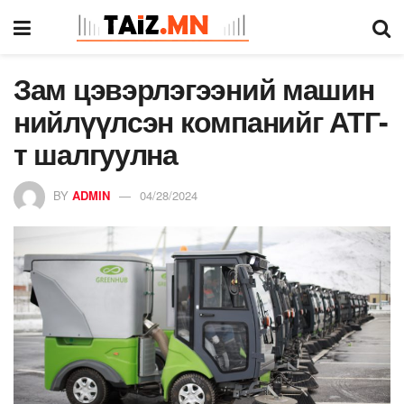
Зам цэвэрлэгээний машин
нийлүүлсэн компанийг АТГ-
т шалгуулна
BY
ADMIN
04/28/2024