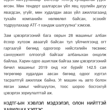
өгсөн. Мөн тендерт шалгарсан үйл явц хуулийн дагуу
явагдсан, үгүйг, мөн худалдан авах үйл ажиллагаанд
тухайн компанийн нөлөөлөл байсан, эсэхийг
тодруулахаар АТГ-т хандаж шалгуулна” хэмээв.
Зам цэвэрлэгээний бага оврын 28 машиныг албан
ёсоор хүлээж аваагүй байсан тул үйлчилгээнд огт
гаргаагүй бөгөөд одоогоор нийслэлийн төсвөөс
санхүүжилт олгоогүй байгааг албаныхан онцолж
байлаа. Харин одоо ашиглаж байгаа зам цэвэрлэгээний
бичил машиныг 2019 онд нэг бүрийг 142.5 сая
төгрөгөөр худалдан авсан бөгөөд одоог хүртэл
тасралтгүй ажиллаж байна. Уг машин нь авто болон
явган замыг чийгшүүлэн, тоос шороо босгохгүй
цэвэрлэх зориулалттай аж.
НЗДТГ-ЫН ХЭВЛЭЛ МЭДЭЭЛЭЛ, ОЛОН НИЙТТЭЙ
ХАРИЛЦАХ ХЭЛТЭС