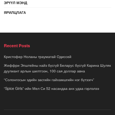
ЭРҮҮЛ МЭНД
ЯРИЛЦЛАГА
Recent Posts
Кристофер Ноланы трауматай Одиссей
Жеффри Эпштейны найз бүсгүй Беларус бүсгүй Карина Шуляк
дуулиант арлын шилтгээн, 100 сая доллар авна
“Солонгосын эдийн засгийн гайхамшгийн нэг бүтээгч”
“Spice Girls”-ийн Мел Си 52 насандаа анх удаа гэрлэлээ