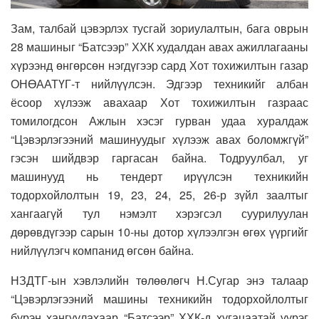
Зам, талбай цэвэрлэх тусгай зориулалтын, бага оврын
28 машиныг “Батсээр” ХХК худалдан авах ажиллагааны
хүрээнд өнгөрсөн нэгдүгээр сард Хот тохижилтын газар
ОНӨААТҮГ-т нийлүүлсэн. Эдгээр техникийг албан
ёсоор хүлээж авахаар Хот тохижилтын газраас
томилогдсон Ажлын хэсэг гурван удаа хуралдаж
“Цэвэрлэгээний машинуудыг хүлээж авах боломжгүй”
гэсэн шийдвэр гаргасан байна. Тодруулбал, уг
машинууд нь тендерт ирүүлсэн техникийн
тодорхойлолтын 19, 23, 24, 25, 26-р зүйл заалтыг
хангаагүй тул нэмэлт хэрэгсэл суурилуулан
дөрөвдүгээр сарын 10-ны дотор хүлээлгэн өгөх үүргийг
нийлүүлэгч компанид өгсөн байна.
НЗДТГ-ын хэвлэлийн төлөөлөгч Н.Сугар энэ талаар
“Цэвэрлэгээний машины техникийн тодорхойлолтыг
бүрэн хангуулахаар “Батсээр” ХХК-д хугацаатай үүрэг