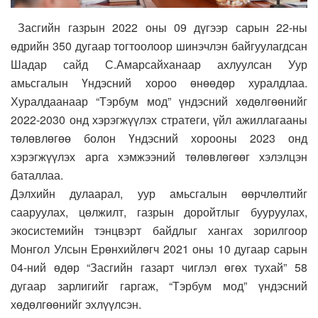
Засгийн газрын 2022 оны 09 дүгээр сарын 22-ны
өдрийн 350 дугаар тогтоолоор шинэчлэн байгуулагдсан
Шадар сайд С.Амарсайханаар ахлуулсан Уур
амьсгалын Үндэсний хороо өнөөдөр хуралдлаа.
Хуралдаанаар “Тэрбум мод” үндэсний хөдөлгөөнийг
2022-2030 онд хэрэгжүүлэх стратеги, үйл ажиллагааны
төлөвлөгөө болон Үндэсний хорооны 2023 онд
хэрэгжүүлэх арга хэмжээний төлөвлөгөөг хэлэлцэн
баталлаа.
Дэлхийн дулаарал, уур амьсгалын өөрчлөлтийг
сааруулах, цөлжилт, газрын доройтлыг бууруулах,
экосистемийн тэнцвэрт байдлыг хангах зорилгоор
Монгол Улсын Ерөнхийлөгч 2021 оны 10 дугаар сарын
04-ний өдөр “Засгийн газарт чиглэл өгөх тухай” 58
дугаар зарлигийг гаргаж, “Тэрбум мод” үндэсний
хөдөлгөөнийг эхлүүлсэн.