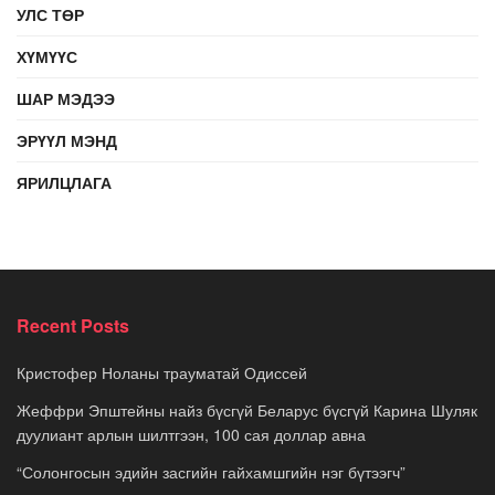
УЛС ТӨР
ХҮМҮҮС
ШАР МЭДЭЭ
ЭРҮҮЛ МЭНД
ЯРИЛЦЛАГА
Recent Posts
Кристофер Ноланы трауматай Одиссей
Жеффри Эпштейны найз бүсгүй Беларус бүсгүй Карина Шуляк
дуулиант арлын шилтгээн, 100 сая доллар авна
“Солонгосын эдийн засгийн гайхамшгийн нэг бүтээгч”