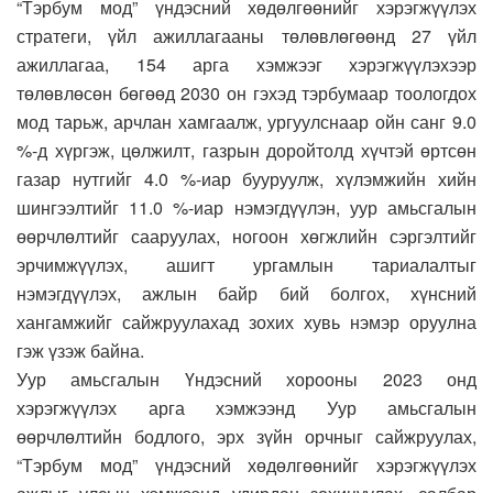
“Тэрбум мод” үндэсний хөдөлгөөнийг хэрэгжүүлэх
стратеги, үйл ажиллагааны төлөвлөгөөнд 27 үйл
ажиллагаа, 154 арга хэмжээг хэрэгжүүлэхээр
төлөвлөсөн бөгөөд 2030 он гэхэд тэрбумаар тоологдох
мод тарьж, арчлан хамгаалж, ургуулснаар ойн санг 9.0
%-д хүргэж, цөлжилт, газрын доройтолд хүчтэй өртсөн
газар нутгийг 4.0 %-иар бууруулж, хүлэмжийн хийн
шингээлтийг 11.0 %-иар нэмэгдүүлэн, уур амьсгалын
өөрчлөлтийг сааруулах, ногоон хөгжлийн сэргэлтийг
эрчимжүүлэх, ашигт ургамлын тариалалтыг
нэмэгдүүлэх, ажлын байр бий болгох, хүнсний
хангамжийг сайжруулахад зохих хувь нэмэр оруулна
гэж үзэж байна.
Уур амьсгалын Үндэсний хорооны 2023 онд
хэрэгжүүлэх арга хэмжээнд Уур амьсгалын
өөрчлөлтийн бодлого, эрх зүйн орчныг сайжруулах,
“Тэрбум мод” үндэсний хөдөлгөөнийг хэрэгжүүлэх