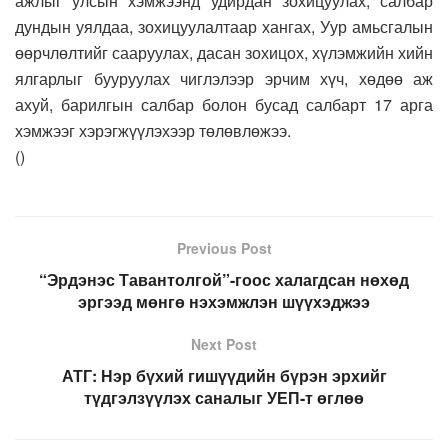
ажлыг улсын хэмжээнд удирдан зохицуулах, салбар
дундын уялдаа, зохицуулалтаар хангах, Уур амьсгалын
өөрчлөлтийг сааруулах, дасан зохицох, хүлэмжийн хийн
ялгарлыг бууруулах чиглэлээр эрчим хүч, хөдөө аж
ахуй, барилгын салбар болон бусад салбарт 17 арга
хэмжээг хэрэгжүүлэхээр төлөвлөжээ.
(
)
Previous Post
“Эрдэнэс Тавантолгой”-гоос халагдсан нөхөд
эргээд мөнгө нэхэмжлэн шүүхэджээ
Next Post
АТГ: Нэр бүхий гишүүдийн бүрэн эрхийг
түдгэлзүүлэх саналыг УЕП-т өглөө