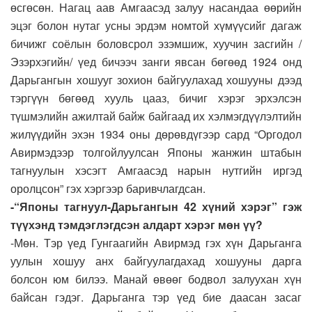
өсгөсөн. Нагац аав Амгаасэд залуу насандаа өөрийн
эцэг болон нутаг усны эрдэм номтой хүмүүсийг дагаж
бичижг соёлын боловсрол эзэмшиж, хуучин засгийн /
Эзэрхэгийн/ үед бичээч занги явсан бөгөөд 1924 онд
Дарьгангын хошууг зохион байгуулахад хошууны дээд
тэргүүн бөгөөд хууль цааз, бичиг хэрэг эрхэлсэн
түшмэлийн ажилтай байж байгаад их хэлмэгдүүлэлтийн
жилүүдийн эхэн 1934 оны дөрөвдүгээр сард “Оргодол
Авирмэдээр толгойлуулсан Японы жанжин штабын
тагнуулын хэсэгт Амгаасэд нарын нутгийн иргэд
оролцсон” гэх хэргээр баривчлагдсан.
-“Японы тагнуул-Дарьгангын 42 хүний хэрэг” гэж
түүхэнд тэмдэглэгдсэн алдарт хэрэг мөн үү?
-Мөн. Тэр үед Гунгаагийн Авирмэд гэх хүн Дарьганга
уулын хошуу анх байгуулагдахад хошууны дарга
болсон юм билээ. Манай өвөөг бодвол залуухан хүн
байсан гэдэг. Дарьганга тэр үед бие даасан засаг