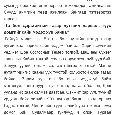
суманд ерөнхий инженерээр томилогдон ажилласан.
Сүүлд аймгийн төвд ажиллаж байгаад тэтгэвэртээ
гарсан.
-Та бол Дарьгангын газар нутгийн нэршил, түүх
домгийг сайн мэдэх хүн байна?
-Гайгүй мэднэ ээ. Ер нь бол нутгийн иргэд газар
нугийнхаа нэрийг сайн мэдэж байгаа. Харин сүүлийн
үед нэг шон босгосныг Төмөр толгой, машины бүхээг
тавьсныг Кабин толгой гэхчлэн өөрчилсөн зүйлүүд бий.
Залуус үүнийг ялгаж, салгаж ойлгох хэрэгтэй. Манай
нутагт Чингис хааны үүх түүхтэй холбоотой олон газар
байдаг. Зарим хүн тэр болгоныг мэдэхгүй байж
магадгүй. Ганга нуурын ус яагаад цагаан болсон, Дөш
ууланд их хаан сэлмээ давтсан, Сэнжит хар уул, түүний
урдхан байх хилийн 999 дүгээр баганы тэнд орших
Гадас толгой, Чингисийн гүүн зэлний уяа гэхчлэн түүх
домог бий. Судалмаар зүйлүүд ч олон. Гурван