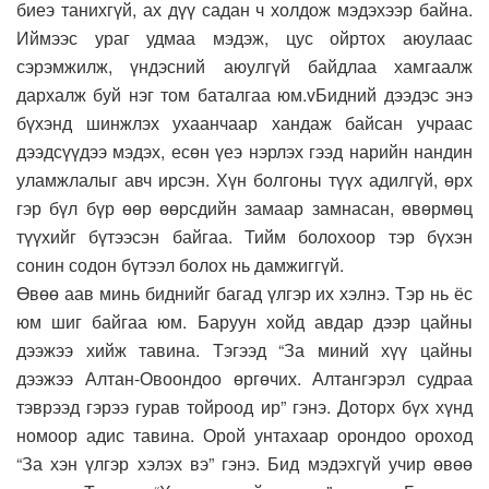
биеэ танихгүй, ах дүү садан ч холдож мэдэхээр байна.
Иймээс ураг удмаа мэдэж, цус ойртох аюулаас
сэрэмжилж, үндэсний аюулгүй байдлаа хамгаалж
дархалж буй нэг том баталгаа юм.vБидний дээдэс энэ
бүхэнд шинжлэх ухаанчаар хандаж байсан учраас
дээдсүүдээ мэдэх, есөн үеэ нэрлэх гээд нарийн нандин
уламжлалыг авч ирсэн. Хүн болгоны түүх адилгүй, өрх
гэр бүл бүр өөр өөрсдийн замаар замнасан, өвөрмөц
түүхийг бүтээсэн байгаа. Тийм болохоор тэр бүхэн
сонин содон бүтээл болох нь дамжиггүй.
Өвөө аав минь биднийг багад үлгэр их хэлнэ. Тэр нь ёс
юм шиг байгаа юм. Баруун хойд авдар дээр цайны
дээжээ хийж тавина. Тэгээд “За миний хүү цайны
дээжээ Алтан-Овоондоо өргөчих. Алтангэрэл судраа
тэврээд гэрээ гурав тойроод ир” гэнэ. Доторх бүх хүнд
номоор адис тавина. Орой унтахаар орондоо ороход
“За хэн үлгэр хэлэх вэ” гэнэ. Бид мэдэхгүй учир өвөө