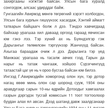
захиргааны нэгжтэй байсан. Улсын бага хуралд
сонгогдож, алсаас удирддаг байж.
Гунгаагийн Авирмэд мөнгө төгрөгний хэрэгт холбогдон,
Улсын бага хурлын гишүүнээс хасагдаж, Хэнтий аймагт
татварын байцаагч болж л дээ. Тэндээ хавчигдаад
байхаар урагшаа хил даваад оргоод гараад явчихсан
юм гэнэ лээ. Тэр хүний ах нь Буяндэлгэр гэж
Дарьгангыг төлөөлсөн тэргүүнээр Жанчхүүд байсан.
Ахыгаа бараадаж очиж л дээ. Дарьганга тэр үед
Манжаас урагшаа нь тасалж авчих гээд, Гарын да
нарыг нь татаж чангааж, хойшоо Сүрэгчингүүд
татаастай цаг үе нь ч ороо бусгаа байсан юм билээ.
Ингээд Г.Авирмэдийн хоморгонд олон хүн, тэр дотор
нагац өвөө минь олон сар шоронд сууж, 1934 оны
аравдугаар сарын 10-ны өдрийн Дотоодыг хамгаалах
газрын дэргэдэх тусгай комиссын 11 тоот тогтоолоор
буудан алах ял авсан. Дээд шатанд давж заалдсанаар
Улсын Бага хурлын тэргүүлэгчдийн 1934 оны 11 дүгээр