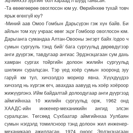
эцгийнхээ зургийг бол хараад л шууд таньсан.
-Та өвөөгөөрөө овоглосон юм уу. Өөрийнхөө тухай товч
ярьж өгөхгүй юу?
-Миний аав Омоо Гомбын Дарьсүрэн гэж хүн байв. Би
айлын том хүү учраас өвөг эцэг Гомбоор овоглосон юм.
Дарьганга сумандаа Алтан-Овооны энгэрт байх /одоо ч
сумын сургууль тэнд бий/ бага сургуульд дөрөвдүгээр
анги дүүргэж, тавдугаар ангиас Эрдэнэцагаан сум дахь
хамран сургах тойргийн долоон жилийн сургуульд
шилжин суралцсан. Тэр үед хоёр сумын хооронд зуу
гаруй км тул, хичээлдээ мориор явна. Хүүхдүүдээ
хичээлд нь хүргэж өгч, авахдаа аавууд нь хоёр хоёроор
жижүүрлэнэ. Ийм байдалтай долоодугаар анги дүүргээд
аймгийнхаа 10 жилийн сургуульд орж, 1962 онд
ХААДС-ийн инженер-механикийн ангид элсэн
суралцсан. Төгсөөд Сүхбаатар аймгийнхаа Уулбаян
сумын нэгдэлд томилсноор тэнд долоон жил инженер-
механикаар ажилласан. 1974 оноос Эрдэнэцагаан