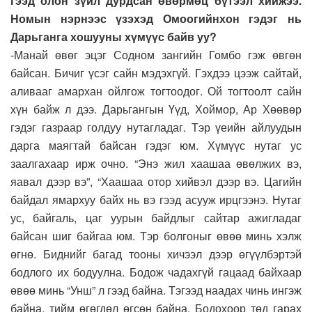
гээд олон зүйл дурдсан өвөрмөц бүтээл хийжээ.
Номын нэрнээс үзэхэд Омоогийнхон гэдэг нь
Дарьганга хошууны хүмүүс байв уу?
-Манай өвөг эцэг Содном зангийн Гомбо гэж өвгөн
байсан. Бичиг үсэг сайн мэдэхгүй. Гэхдээ цээж сайтай,
аливааг амархан ойлгож тогтоодог. Ой тогтоолт сайн
хүн байж л дээ. Дарьгангын Үүд, Хоймор, Ар Хөөвөр
гэдэг газраар голдуу нутагладаг. Тэр үеийн айлуудын
дарга маягтай байсан гэдэг юм. Хүмүүс нутаг ус
заалгахаар ирж очно. “Энэ жил хаашаа өвөлжих вэ,
яавал дээр вэ”, “Хаашаа отор хийвэл дээр вэ. Цагийн
байдал ямархуу байх нь вэ гээд асууж ирцгээнэ. Нутаг
ус, байгаль, цаг уурын байдлыг сайтар ажигладаг
байсан шиг байгаа юм. Тэр болгоныг өвөө минь хэлж
өгнө. Биднийг багад тооны хичээл дээр өгүүлбэртэй
бодлого их бодуулна. Бодож чадахгүй гацаад байхаар
өвөө минь “Унш” л гээд байна. Тэгээд наадах чинь ингэж
байна, тийм өгөгдөл өгсөн байна. Бодохоор төд гарах