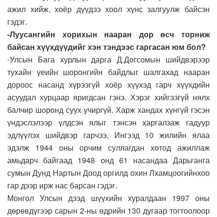
ажил хийж, хоёр дүүдээ хоол хүнс залгуулж байсэн
гэдэг.
-Луусангийн хорихын нааран дор өсч торниж
байсан хүүхдүүдийг хэн тэндээс гаргасан юм бол?
-Улсын Бага хурлын дарга Д.Догсомын шийдвэрээр
тухайн үеийн шоронгийн байдлыг шалгахад нааран
дороос насанд хүрээгүй хоёр хүүхэд гарч хүүхдийн
асуудал хурцаар яригдсан гэнэ. Хэрэг хийгээгүй нялх
балчир шоронд суух учиргүй. Харж хандах хүнгүй гэсэн
үндэслэлээр үлдсэн ялыг тэнсэн харгалзаж гадуур
эдлүүлэх шийдвэр гарчээ. Ингээд 10 жилийн ялаа
эдэлж 1944 оны орчим суллагдан хотод ажиллаж
амьдарч байгаад 1948 онд 61 насандаа Дарьганга
сумын Дунд Нартын Доод оргилд охин Лхамцоогийнхоо
гар дээр ирж нас барсан гэдэг.
Монгол Улсын дээд шүүхийн хуралдаан 1997 оны
дөрөвдүгээр сарын 2-ны өдрийн 130 дугаар тогтоолоор