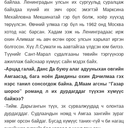
байлаа. Ленинградын улсын их сургуульд суралцаж
байхдаа хүний их эмч орос эмэгтэй Марксина
Мехайловна Мекшинатай гэр бүл болж, хоёр хүүхэд
төрүүлсэн. Өвчний улмаа гэр бүл нь 1962 онд Москва
хотод нас барсан. Хадам ээж нь Ленинградаас ирж
охин Алимааг нь авч өсгөн орос улсын харьяат иргэн
болгосон. Хүү Л.Сумати нь аавтайгаа үлдсэн юм билээ.
Түүнийг Сант-Марал судалгааны төвийн тэргүүнээр
ажиллаж байснаар хүмүүс сайн мэдэх байх.
-Арцад галай, Данс Да буюу алаг адууныхан овгийн
Амгаасэд, бага ноён Дамдины охин Дэчилмаа гэх
нэрс танил сонсогдож байна. Д.Маам агсны “Газар
шороо” романд л их дурдагддаг түүхэн хүмүүс
байжээ?
-Тийм. Дарьгангын түүх, эх сурвалжуудад ч олонтаа
дурдагддаг. Судлаачдын номд ч Амгаа зангийн зураг
хөрөг орсон байдаг. Бусад хүмүүс таних¬гүй ч би нагац