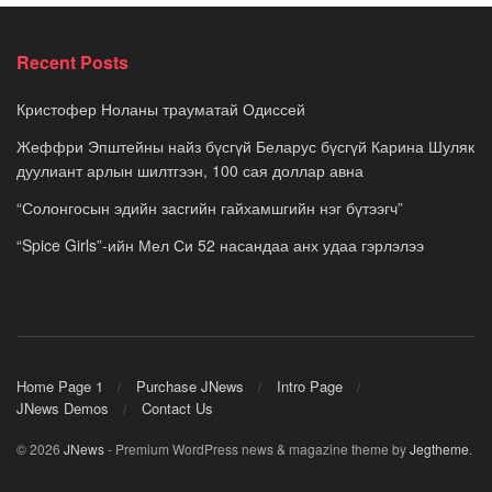
Recent Posts
Кристофер Ноланы трауматай Одиссей
Жеффри Эпштейны найз бүсгүй Беларус бүсгүй Карина Шуляк
дуулиант арлын шилтгээн, 100 сая доллар авна
“Солонгосын эдийн засгийн гайхамшгийн нэг бүтээгч”
“Spice Girls”-ийн Мел Си 52 насандаа анх удаа гэрлэлээ
Home Page 1
Purchase JNews
Intro Page
JNews Demos
Contact Us
© 2026
JNews
- Premium WordPress news & magazine theme by
Jegtheme
.