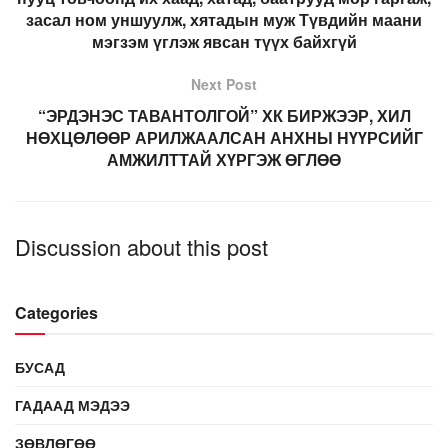
засал ном уншуулж, хятадын муж Түвдийн маани
мэгзэм үглэж явсан түүх байхгүй
Next Post
“ЭРДЭНЭС ТАВАНТОЛГОЙ” ХК БИРЖЭЭР, ХИЛ
НӨХЦӨЛӨӨР АРИЛЖААЛСАН АНХНЫ НҮҮРСИЙГ
АМЖИЛТТАЙ ХҮРГЭЖ ӨГЛӨӨ
Discussion about this post
Categories
БУСАД
ГАДААД МЭДЭЭ
ЗӨВЛӨГӨӨ