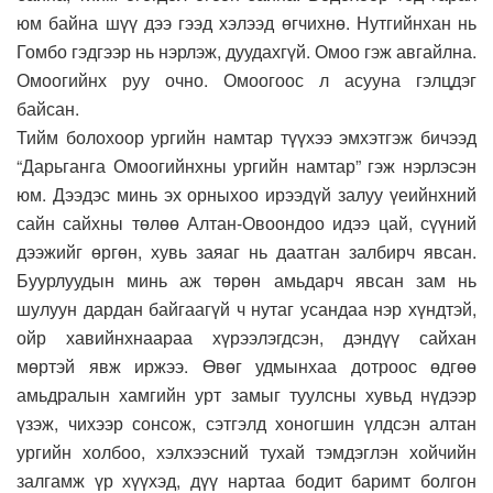
юм байна шүү дээ гээд хэлээд өгчихнө. Нутгийнхан нь
Гомбо гэдгээр нь нэрлэж, дуудахгүй. Омоо гэж авгайлна.
Омоогийнх руу очно. Омоогоос л асууна гэлцдэг
байсан.
Тийм болохоор ургийн намтар түүхээ эмхэтгэж бичээд
“Дарьганга Омоогийнхны ургийн намтар” гэж нэрлэсэн
юм. Дээдэс минь эх орныхоо ирээдүй залуу үеийнхний
сайн сайхны төлөө Алтан-Овоондоо идээ цай, сүүний
дээжийг өргөн, хувь заяаг нь даатган залбирч явсан.
Буурлуудын минь аж төрөн амьдарч явсан зам нь
шулуун дардан байгаагүй ч нутаг усандаа нэр хүндтэй,
ойр хавийнхнаараа хүрээлэгдсэн, дэндүү сайхан
мөртэй явж иржээ. Өвөг удмынхаа дотроос өдгөө
амьдралын хамгийн урт замыг туулсны хувьд нүдээр
үзэж, чихээр сонсож, сэтгэлд хоногшин үлдсэн алтан
ургийн холбоо, хэлхээсний тухай тэмдэглэн хойчийн
залгамж үр хүүхэд, дүү нартаа бодит баримт болгон