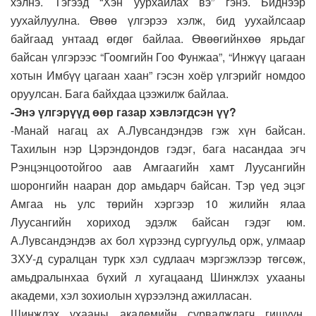
хэлнэ. Тэгээд “Хэн уурхайлах вэ” гэнэ. Биднээр
уухайлуулна. Өвөө үлгэрээ хэлж, бид уухайлсаар
байгаад унтаад өгдөг байлаа. Өвөөгийнхөө ярьдаг
байсан үлгэрээс “Гоомгийн Гоо Фунжаа”, “Инжүү цагаан
хотын Имбүү цагаан хаан” гэсэн хоёр үлгэрийг номдоо
оруулсан. Бага байхдаа цээжилж байлаа.
-Энэ үлгэрүүд өөр газар хэвлэгдсэн үү?
-Манай нагац ах А.Лувсандэндэв гэж хүн байсан.
Тахилын нэр Цэрэндондов гэдэг, бага насандаа эгч
Рэнцэнцоотойгоо аав Амгаагийн хамт Луусангийн
шоронгийн нааран дор амьдарч байсан. Тэр үед эцэг
Амгаа нь улс төрийн хэргээр 10 жилийн ялаа
Луусангийн хориход эдэлж байсан гэдэг юм.
А.Лувсандэндэв ах бол хүрээнд сургуульд орж, улмаар
ЗХУ-д суралцан турк хэл судлаач мэргэжлээр төгсөж,
амьдралынхаа бүхий л хугацаанд Шинжлэх ухааны
академи, хэл зохиолын хүрээлэнд ажилласан.
Шинжлэх ухааны академийн сурвалжлагч гишүүн,