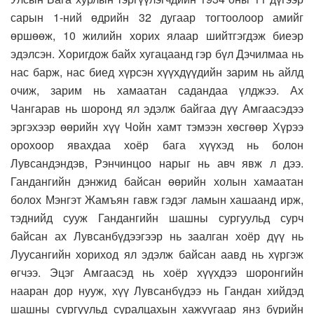
сарын 1-ний өдрийн 32 дугаар тогтоолоор амийг
өршөөж, 10 жилийн хорих ялаар шийтгэгдэж биеэр
эдэлсэн. Хоригдож байх хугацаанд гэр бүл Дэчилмаа нь
нас барж, нас биед хүрсэн хүүхдүүдийн зарим нь айлд
очиж, зарим нь хамаатан садандаа үлджээ. Ах
Чангарав нь шоронд ял эдэлж байгаа дүү Амгаасэдээ
эргэхээр өөрийн хүү Чойн хамт тэмээн хөсгөөр Хүрээ
орохоор явахдаа хоёр бага хүүхэд нь болон
Лувсандэндэв, Рэнчинцоо нарыг нь авч явж л дээ.
Гандангийн дэнжид байсан өөрийн холын хамаатан
болох Мэнгэт Жамъян гавж гэдэг ламын хашаанд ирж,
тэднийд сууж Гандангийн шашны сургуульд сурч
байсан ах Лувсанбүдээгээр нь заалган хоёр дүү нь
Луусангийн хориход ял эдэлж байсан аавд нь хүргэж
өгчээ. Эцэг Амгаасэд нь хоёр хүүхдээ шоронгийн
нааран дор нууж, хүү Лувсанбүдээ нь Гандан хийдэд
шашны сургуульд суралцахын хажуугаар янз бүрийн