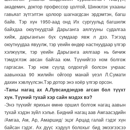
академич, доктор профессор цолтой, Шинжлэх ухааны
гавьяат зүтгэлтэн цолоор шагнагдсан эрдэмтэн, багш
байв. Тэр хүн 1950-аад онд Их сургуульд багшилж
байхдаа оюутнуудтай Дарьганга аялгууны судалгаа
хийж, дарьгангын бүх сумдаар явж л дээ. Тэгээд
оюутнуудаа явуулж, тэр үеийн өндөр настнуудаар үлгэр
хэлжүүлж, тэр үеийн Дарьганга аялгаар нь бичиж
тэмдэглэж авсан байгаа юм. Түүнийгээ ном болгож
гаргасан. Тэр ном сүүлд олдохгүй болсон учраас
аавынхаа 90 жилийн ойгоор манай үеэл Л.Сумати
дахин хэвлүүлсэн.Тэр дотор энэ хоёр үлгэр орсон.
-Таны нагац ах А.Лувсандэндэв агсан бол түүхт
хүн. Түүний тухай хэр сайн мэдэх вэ?
-Энэ түүхийг ярихын өмнө оршил болгож нагац аавын
тухай хэдэн зүйл хэлье. Бидний нагац аав Амгаасэдийн
/Амгаа, Ам, Ар, Амаршид/ эцэг Арцад галай гэдэг хүн
байсан гэдэг. Ах дүүс хэдүүл болохыг бид эмээгээсээ