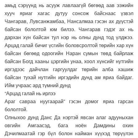
амьд сэрүүнд нь асууж лавлаагүй бөгөөд аав ээжийн
хууч яриаг хагас дутуу сонсож байснаас үзвэл
Чангарав, Лувсанжамбаа, Нансалмаа гэсэн ах дүүстэй
байсан бололтой юм билээ. Чангарав гэдэг ах нь
дархан хүн байсан тул нэр нь олны дунд тод үлджээ.
Арцад галай бичиг үсгийн боловсролтой төрийн хар хүн
байсан бөгөөд одоогийн Наран сумын төвд байрлаж
байсан Богд хааны цэргийн унаа, хоол хүнсийг нутгийн
иргэдээс дайчлан гаргуулдаг төрийн алба хашиж
байсан тухай нутгийн иргэдийн дунд ам яриа байдаг.
Ийм учраас ард түмний дунд
“Арцад галай нь ирлээ
Араг савраа нуугаарай” гэсэн домог яриа гарсан
бололтой.
Олныхоо дунд Данс Да нэртэй явсан алаг адууныхан
овгийн Амгаасэд, бага ноён Дамдины охин
Дэчилмаатай гэр бүл болон найман хүүхэд төрүүлэн