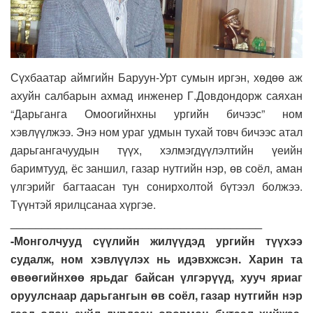
Сүхбаатар аймгийн Баруун-Урт сумын иргэн, хөдөө аж
ахуйн салбарын ахмад инженер Г.Довдондорж саяхан
“Дарьганга Омоогийнхны ургийн бичээс” ном
хэвлүүлжээ. Энэ ном ураг удмын тухай товч бичээс атал
дарьгангачуудын түүх, хэлмэгдүүлэлтийн үеийн
баримтууд, ёс заншил, газар нутгийн нэр, өв соёл, аман
үлгэрийг багтаасан тун сонирхолтой бүтээл болжээ.
Түүнтэй ярилцсанаа хүргэе.
________________________________________
-Монголчууд сүүлийн жилүүдэд ургийн түүхээ
судалж, ном хэвлүүлэх нь идэвхжсэн. Харин та
өвөөгийнхөө ярьдаг байсан үлгэрүүд, хууч яриаг
оруулснаар дарьгангын өв соёл, газар нутгийн нэр