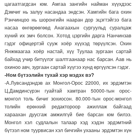
цагаатгагдсан юм. Амгаа зангийн найман хүүхдээс
Дэмчиг нь залуу насандаа эндсэн. Хамгийн бага охин
Рэнчинцоо нь шоронгийн нааран дор эцэгтэйгээ бага
насаа өнгөрөөгөөд Анагаахын сургуульд суралцаж
хүний их эмч болсон. Хотод цэргийн дарга Нанчинзав
гэдэг офицертэй сууж хоёр хүүхэд төрүүлсэн. Охин
Янжмаагаа хоёр настай, хүү Туулаа зургаан сартай
байхад учир битүүлэг шалтгаанаар нас барсан. Аав нь
охиноо авч, зургаан сартай хүүгээ хүнд өргүүлсэн гэдэг.
-Ном бүтээлийн тухай хэр мэдэх вэ?
-А.Лувсандэндэв ах Монгол-Орос 22000, их эрдэмтэн
Ц.Дамдинсүрэн гуайтай хамтран 50000-тын орос-
монгол толь бичиг зохиосон. 80.000-тын орос-монгол
толийн ерөнхий редактороор ажиллаж байгаад
хараахан дуусгаж амжилгүй бие барсан юм билээ.
Монгол хэл судлалын талаар хэд хэдэн эрдэмтний
бүтээл ном туурвисан хэл бичгийн ухааны эрдэмтэн хүн