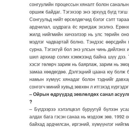
сонгуулийн процессын хяналт болон саналын х
оршиж байдаг. Тэгэхээр энэ эрхүүд бүгд тэг
Сонгуульд нийт өрсөлдөгчид бэлэг сэлт тараа
ардчилал, шудрага ёс яригдаж эхэлнэ. Ерөн
жилд нийгмийн хичээлээр нь улс төрийн оно
мэдлэг чадвартай болно. Тэндээс өөрсдийн 
сурна. Тэгэхгүй бол энэ улсын чинь дийлэнх 
шил архиар солих хэмжээнд байна шүү дээ. 
хэсэг гөлөрч зарим нь баярлаж, зарим нь эмо
замаа хөөдөгдөө. Дэлгэцний цаана юу болж 
намын хүмүүс хянадаг болон тэднийг давха
сонгогч миний хувьд зөвхөн л итгэхэд хүргэдэг
– Ойрын өдрүүдэд зөвлөлдөх санал асуулг
?
– Бүгдээрээ хэлэлцвэл буруугүй бүлээн уса
алдах бага гэсэн санаа нь мэдээж зөв. 1992 
байхад ардчилсан, иргэний, хүмүүнлэг нийгм