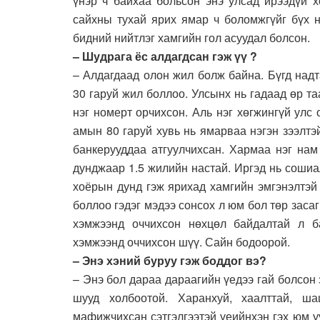
үнэр ч байхаа больсон энэ улсад ирээдүй хо
сайхны тухай ярих ямар ч боломжгүйг бүх 
бидний нийтлэг хамгийн гол асуудал болсон.
– Шудрага ёс алдагдсан гэж үү ?
– Алдагдаад олон жил болж байна. Бүгд над
30 гаруй жил боллоо. Улсынх нь гадаад өр т
нэг номерт орчихсон. Аль нэг хөгжингүй улс 
амын 80 гаруй хувь нь ямарваа нэгэн зээлтэ
банкерууддаа атгуулчихсан. Хармаа нэг нам
дунджаар 1.5 жилийн настай. Иргэд нь сошиа
хоёрын дунд гэж ярихад хамгийн эмгэнэлтэй 
боллоо гэдэг мэдээ сонсох л юм бол төр заса
хэмжээнд оччихсон нөхцөл байдалтай л б
хэмжээнд оччихсон шүү. Сайн бодоорой.
– Энэ хэний буруу гэж боддог вэ?
– Энэ бол дараа дараагийн үедээ гай болсон
шууд холбоотой. Харанхуй, хаалттай, ш
мафижчихсан сэтгэлгээтэй үеийнхэн гэх юм уу