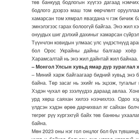
төв банкууд бодлогын хүүгээ дагаад нэмчи
бодлого дээрээ маш том өөрчлөлт орууллаа
хамарсан том хямрал явагдана ч гэж бичиж ба
эмнэлэгээс гарах болоогүй байгаа. Энэ жил х
онуудых шиг дэлхий дахиныг хамарсан сүйрэл
Түүнчлэн ковидын улмаас улс үндэстнүүд арай
бол Орос Украйны дайны балгаар хоёр 
Харамсалтай нь энэ жил дайнтай жил байнаа.
– Монгол Улсын хувьд ямар дүр зураглал х
– Миний харж байгаагаар бидний хувьд энэ б
байна. Төр засаг нь эхийг нь эцээж, тугалыг
Хэдэн чухал өр зээлүүдээ дараад авлаа. Хон
урд хөрш саяхан хилээ нээчихлээ. Одоо хэ
үлдсэн хэдэн өрөө дарчихвал яг сайхан бол
төгрөг рүү хүргэхгүй байх төв банкны ухаал
байна.
Мөн 2023 оны нэг гол онцлог бол бүх түвшинд