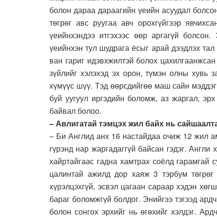
болон дараа дараагийн үеийн асуудал болсон
төгрөг авс руугаа авч орохгүйгээр явчихс
үеийнхэндээ итгэхээс өөр аргагүй болсон.
үеийнхэн тул шудрага ёсыг арай дээдлэх тал
ван гариг идэвхжилтэй болох цахилгаанжсан
зүйлийг хэлэхэд эх орон, түмэн олны хувь 
хүмүүс шүү. Тэд өөрсдийгөө маш сайн мэддэг 
буй уугуул иргэдийн боломж, аз жаргал, эр
байвал болоо.
– Авлигатай тэмцэх жил байх нь сайшаалта
– Би Англид анх 16 настайдаа очиж 12 жил а
гүрэнд нар жаргадаггүй байсан гэдэг. Англи 
хайртайгаас гадна хамтрах соёлд гарамгай 
цалинтай ажилд дор хаяж 3 тэрбум төгрөг 
хүрэлцэхгүй, эсвэл цагаан сараар хэдэн хөгш
бараг боломжгүй болдог. Энийгээ тэгээд ардч
болон сонгох эрхийг нь өгөхийг хэлдэг. Ар