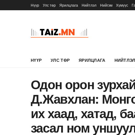
Нүүр
Улс төр
Ярилцлага
Нийтлэл
Нийгэм
Хүмүүс
Г
НҮҮР
УЛС ТӨР
ЯРИЛЦЛАГА
НИЙТЛЭ
Одон орон зурхай
Д.Жавхлан: Монг
их хаад, хатад, б
засал ном уншуу