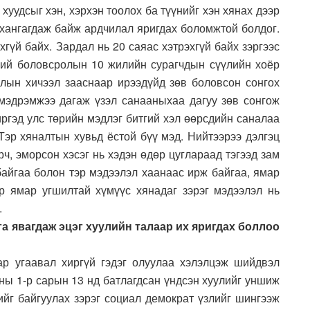
уудсыг хэн, хэрхэн тоолох ба түүнийг хэн хянах дээр
ш хангагдаж байж ардчилал яригдах боломжтой болдог.
хгүй байх. Зардал нь 20 саяас хэтрэхгүй байх зэргээс
хий боловсролын 10 жилийн сурагчдын сүүлийн хоёр
лын хичээл зааснаар ирээдүйд зөв боловсон сонгох
мэдрэмжээ дагаж үзэл санааныхаа дагуу зөв сонгож
иргэд улс төрийн мэдлэг битгий хэл өөрсдийн саналаа
Тэр хяналтын хувьд ёстой бүү мэд. Нийтээрээ дэлгэц
рч, эморсон хэсэг нь хэдэн өдөр цуглараад тэгээд зам
байгаа болон тэр мэдээлэл хаанаас ирж байгаа, ямар
р ямар угшилтай хүмүүс хянадаг зэрэг мэдээлэл нь
.
а явагдаж эцэг хуулийн талаар их яригдах боллоо
ар угаавал хиргүй гэдэг олуулаа хэлэлцэж шийдвэл
оны 1-р сарын 13 нд батлагдсан үндсэн хуулийг уншиж
ийг байгуулах зэрэг социал демократ үзлийг шингээж