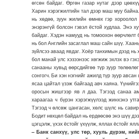
өгсөн байдаг. Өргөн газар нутаг дээр цөөх
Харин хэрэгжилтийн тал дээр маш муу байна.
нь хөдөө, зуун жилийн өмнөх гэр хороолол 
энэрэнгүй болсон гэвэл ёстой худлаа. Энэ 
байдаг. Хэдэн намууд нь томоохон өөрчлөлт 
нь бол Английн засаглал маш сайн шүү. Хааны 
зүйлсээ аваад явдаг. Хоёр танхимын дээд нь 
бол манай улс хэзээнээс хөгжиж эхлэх вэ гэх
санааны хувьд өөрсдийгөө түр зуур төлөөлөг
сонгогч. Би хэн нэгнийг ажилд түр зуур авсан
ясаа цайтал үзэж байгаад авч хаяна. Үүнийг
оросын жишгээр яв л даа. Тэгээд санаа ам
хараагаа ч бүрэн хэрэгжүүлээд жинхэнэ утг
Тэгээд ч өлсөж цангасан, хөлс шүлс нь сави
Бодит нөхцөл байдал нь ердөөсөө энэ шүү дээ
цэгцэлж, үхэх ёстойг үхүүлж, яллах ёстойг ялл
– Банк санхүү, улс төр, хууль дүрэм, н