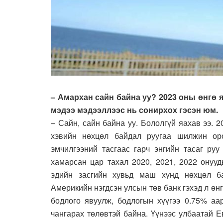
– Амархан сайн байна уу? 2023 оны өнгө 
мэдээ мэдээллээс нь сонирхох гэсэн юм.
– Сайн, сайн байна уу. Бололгүй яахав ээ. 
хэвийн нөхцөл байдал руугаа шилжин ор
эмчилгээний тасгаас гарч энгийн тасаг ру
хамарсан цар тахал 2020, 2021, 2022 онууд
эдийн засгийн хувьд маш хүнд нөхцөл ба
Америкийн нэгдсэн улсын төв банк гэхэд л ө
бодлого явуулж, бодлогын хүүгээ 0.75% аа
чангарах төлөвтэй байна. Үүнээс улбаатай 