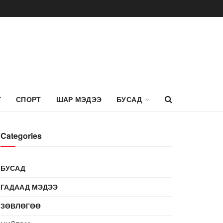
Г
СПОРТ
ШАР МЭДЭЭ
БУСАД
Categories
БУСАД
ГАДААД МЭДЭЭ
ЗӨВЛӨГӨӨ