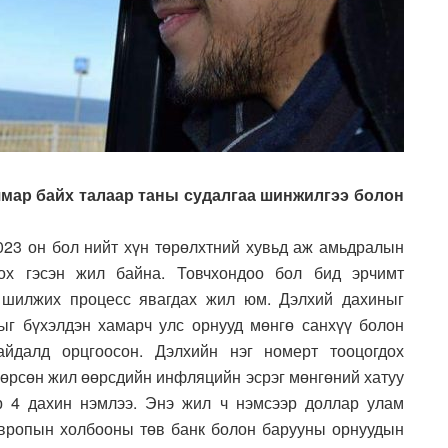
ямар байх талаар таны судалгаа шинжилгээ болон
2023 он бол нийт хүн төрөлхтний хувьд аж амьдралын
ох гэсэн жил байна. Товчхондоо бол бид эрчимт
у шилжих процесс явагдах жил юм. Дэлхий дахиныг
ыг бүхэлдэн хамарч улс орнууд мөнгө санхүү болон
йдалд орцгоосон. Дэлхийн нэг номерт тооцогдох
нгөрсөн жил өөрсдийн инфляцийн эсрэг мөнгөний хатуу
р 4 дахин нэмлээ. Энэ жил ч нэмсээр доллар улам
Европын холбооны төв банк болон барууны орнуудын