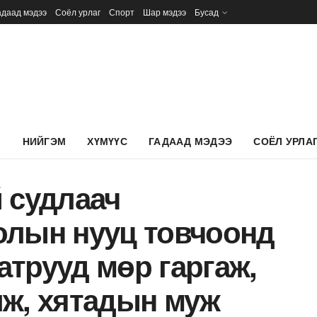
адаад мэдээ
Соёл урлаг
Спорт
Шар мэдээ
Бусад
Л
НИЙГЭМ
ХҮМҮҮС
ГАДААД МЭДЭЭ
СОЁЛ УРЛА
 судлаач
олын нууц товчоонд
аатрууд мөр гаргаж,
лж, хятадын муж