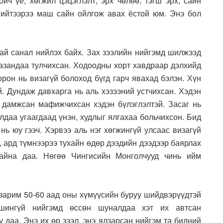
йч үе, хөгжил цэцэглэлт, эрх чөлөө, тэгш эрх, сайн
нийтээрээ маш сайн ойлгож авах ёстой юм. Энэ бол
тай санал нийлэх байх. Зах зээлийн нийгэмд шилжээд
аазандаа тулчихсан. Ходоодны хорт хавдраар дэлхийд
орон нь визагүй болоход бүгд гарч явахад бэлэн. Хүн
й. Дундаж давхарга нь аль хэзээний устчихсан. Хэдэн
 дамжсан мафижчихсан хэдэн бүлэглэлтэй. Засаг нь
лдаа угаагдаад үнэн, худлыг ялгахаа больчихсон. Бид
нь юу гээч. Хэрвээ аль нэг хөгжингүй улсаас визагүй
г, ард түмнээрээ тухайн өдөр дээдийн дээдээр баярлах
айна даа. Нөгөө Чингисийн Монголчууд чинь ийм
 зарим 50-60 аад оны хүмүүсийн буруу шийдвэрүүдтэй
ашингүй нийгэмд өссөн шуналдаа хэт их автсан
 даа. Энэ их өр зээл, энэ ялзарсан нийгэм та бидний