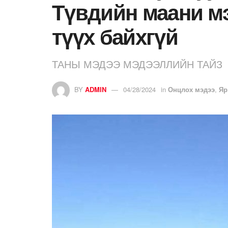
Түвдийн маани мэ
түүх байхгүй
ТАНЫ МЭДЭЭ МЭДЭЭЛЛИЙН ТАЙЗ
BY
ADMIN
04/28/2024
in
Онцлох мэдээ
,
Яр