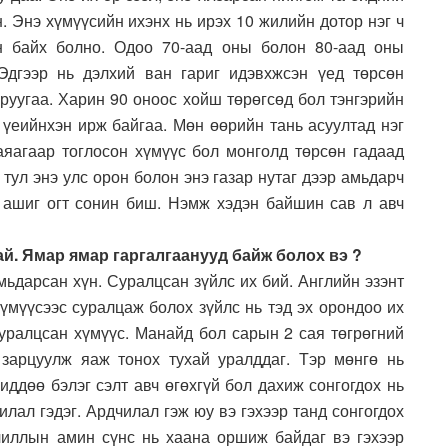
. Энэ хүмүүсийн ихэнх нь ирэх 10 жилийн дотор нэг ч
ан байх болно. Одоо 70-аад оны болон 80-аад оны
 Эдгээр нь дэлхий ван гариг идэвхжсэн үед төрсөн
 руугаа. Харин 90 оноос хойш төрөгсөд бол тэнгэрийн
 үеийнхэн ирж байгаа. Мөн өөрийн тань асуултад нэг
заяагаар тоглосон хүмүүс бол монголд төрсөн гадаад
тул энэ улс орон болон энэ газар нутаг дээр амьдарч
х ашиг огт сонин биш. Нэмж хэдэн байшин сав л авч
й. Ямар ямар гаргалгаанууд байж болох вэ ?
мьдарсан хүн. Суралцсан зүйлс их бий. Английн эзэнт
хүмүүсээс суралцаж болох зүйлс нь тэд эх орондоо их
суралцсан хүмүүс. Манайд бол сарын 2 сая төгрөгний
зарцуулж яаж тонох тухай уралддаг. Тэр мөнгө нь
иддөө бэлэг сэлт авч өгөхгүй бол дахиж сонгогдох нь
илал гэдэг. Ардчилал гэж юу вэ гэхээр танд сонгогдох
дчиллын амин сүнс нь хаана оршиж байдаг вэ гэхээр