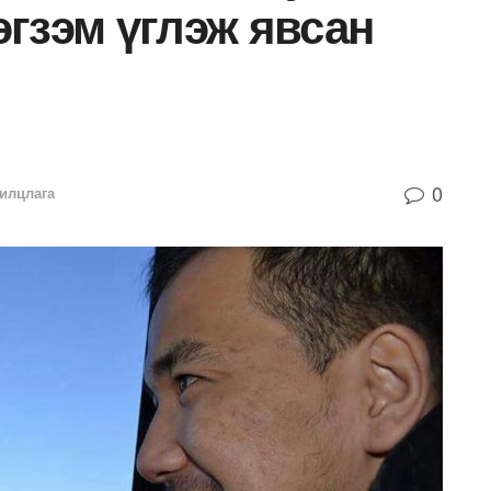
гзэм үглэж явсан
0
илцлага