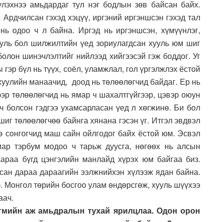
үүлэхнээ амьдардаг тул нэг бодлын зөв байсан байх.
 Ардчилсан гэхэд хэцүү, иргэний иргэншсэн гэхэд тал
нь одоо ч л байна. Иргэд нь иргэншсэн, хүмүүнлэг,
хууль бол шилжилтийн үед зориулагдсан хууль юм шиг
болон шинэчлэлтийг нийлээд хийгээсэй гэж боддог. Уг
гэр бүл нь түүх, соёл, уламжлал, гол үргэлжлэх ёстой
хуулийн манаачид, доод нь төлөөлөгчид байдаг. Ер нь
ээр төлөөлөгчид нь ямар ч шахалтгүйгээр, цэвэр оюун
ч болсон гэдгээ ухамсарласан үед л хөгжинө. Би бол
 шиг төлөөлөгчөө байнга хянана гэсэн үг. Итгэл эвдвэл
ээ сонгогчид маш сайн ойлгодог байх ёстой юм. Эсвэл
ар тэрбум модоо ч тарьж дуусга, нөгөөх нь алсын
аараа бүгд цэнгэлийн манлайд хүрэх юм байгаа биз.
рсан дараа дараагийн ээлжнийхэн хүлээж ядан байна.
. Монгол төрийн босгоо улам өндөрсгөж, хууль шүүхээ
аач.
ийгмийн аж амьдралын тухай ярилцлаа. Одон орон