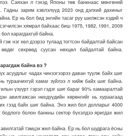
хлээ. Саяхан л гэхэд Японы төв банкнаас мөнгөний
. Гадны зарим хэвлэлүүд 2023 онд дэлхий дахиныг
йна. Ер нь бол бид энгийн тасаг руу шилжсэн хэдий ч
эсэгчилсэн хямрал байхаас биш 1975, 1982, 1991, 2009
 бол харагдахгүй байна.
 гэж нэг хөл дээрээ тулаад тогтсон байдалтай байсан
өвдөг сөхрөөд суусан нөхцөл байдалтай байна.
арагдаж байна вэ ?
үх асуудлыг чадах чинээгээрээ даван туулж байх шиг
 нь тураачихгүй хамаг зүйлээ л хийж байх шиг байна.
гилын үзүүрт гэрэл гэдэг шиг бараг 90% хамааралтай
дэн авилгажсан нөхдүүдийн хөрөнгийг нь хураагаад
чих гээд байх шиг байна. Энэ жил бол долларыг 4000
аг бодлого болон банкны сектор бүхэлдээ яригдах жил
 авилгатай тэмцэх жил байна. Ер нь бол шудрага ёсны