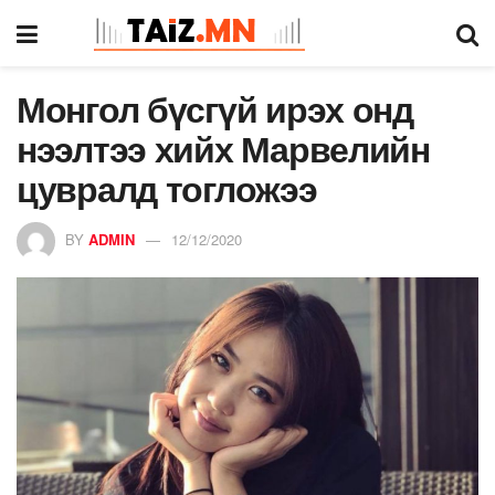
Монгол бүсгүй ирэх онд
нээлтээ хийх Марвелийн
цувралд тогложээ
BY
ADMIN
12/12/2020