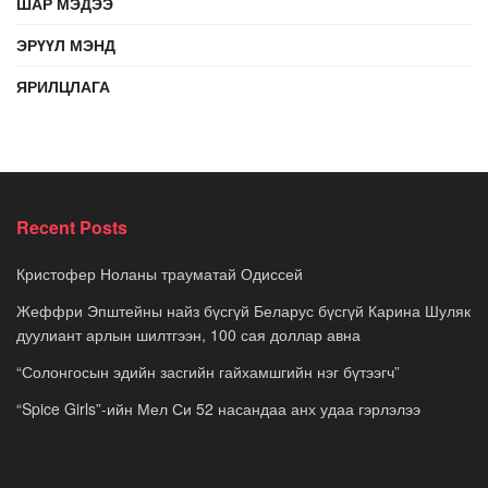
ШАР МЭДЭЭ
ЭРҮҮЛ МЭНД
ЯРИЛЦЛАГА
Recent Posts
Кристофер Ноланы трауматай Одиссей
Жеффри Эпштейны найз бүсгүй Беларус бүсгүй Карина Шуляк
дуулиант арлын шилтгээн, 100 сая доллар авна
“Солонгосын эдийн засгийн гайхамшгийн нэг бүтээгч”
“Spice Girls”-ийн Мел Си 52 насандаа анх удаа гэрлэлээ