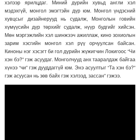
хэлээр ярилцдаг. Миний дүрийн хувьд англи хэл
мэдэхгүй, монгол эмэгтэйн дүр юм. Монгол үндэсний
хувцсыг дизайнерууд нь судалж, Монголын говийн
хүмүүсийн дүр төрхийг судалж, нүүр будгийг хийсэн.
Мөн мэргэжлийн хэл шинжээч ажиллаж, кино зохиолын
зарим хэсгийн монгол хэл рүү орчуулсан байсан.
Киноны нэг хэсэгт би гол дүрийн жүжигчин Локигоос “Чи
хэн бэ?” гэж асуудаг. Монголчууд анх тааралдаж байгаа
хүнээ “чи” гэж дууддаггүй юм. Энэ асуултыг “Та хэн бэ?”
гэж асуусан нь зөв байх гэж хэлээд, зассан” гэжээ.