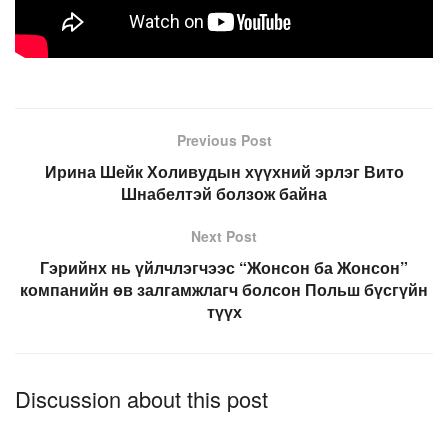
Previous Post
Ирина Шейк Холивудын хүүхний эрлэг Вито
Шнабелтэй болзож байна
Next Post
Гэрийнх нь үйлчлэгчээс “Жонсон ба Жонсон”
компанийн өв залгамжлагч болсон Польш бүсгүйн
түүх
Discussion about this post