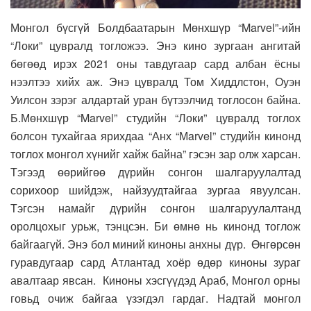
Монгол бүсгүй Болдбаатарын Мөнхшүр “Marvel”-ийн
“Локи” цувралд тогложээ. Энэ кино зургаан ангитай
бөгөөд ирэх 2021 оны тавдугаар сард албан ёсны
нээлтээ хийх аж. Энэ цувралд Том Хиддлстон, Оуэн
Уилсон зэрэг алдартай уран бүтээлчид тоглосон байна.
Б.Мөнхшүр “Marvel” студийн “Локи” цувралд тоглох
болсон тухайгаа ярихдаа “Анх “Мarvel” студийн кинонд
тоглох монгол хүнийг хайж байна” гэсэн зар олж харсан.
Тэгээд өөрийгөө дүрийн сонгон шалгаруулалтад
сорихоор шийдэж, найзуудтайгаа зургаа явуулсан.
Тэгсэн намайг дүрийн сонгон шалгаруулалтанд
оролцохыг урьж, тэнцсэн. Би өмнө нь кинонд тоглож
байгаагүй. Энэ бол миний киноны анхны дүр. Өнгөрсөн
гуравдугаар сард Атлантад хоёр өдөр киноны зураг
авалтаар явсан. Киноны хэсгүүдэд Араб, Монгол орны
говьд очиж байгаа үзэгдэл гардаг. Надтай монгол