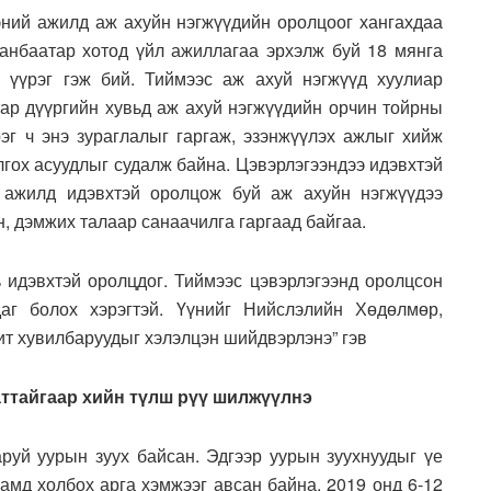
ээний ажилд аж ахуйн нэгжүүдийн оролцоог хангахдаа
аанбаатар хотод үйл ажиллагаа эрхэлж буй 18 мянга
 үүрэг гэж бий. Тиймээс аж ахуй нэгжүүд хуулиар
тар дүүргийн хувьд аж ахуй нэгжүүдийн орчин тойрны
рэг ч энэ зураглалыг гаргаж, эзэнжүүлэх ажлыг хийж
гох асуудлыг судалж байна. Цэвэрлэгээндээ идэвхтэй
 ажилд идэвхтэй оролцож буй аж ахуйн нэгжүүдээ
, дэмжих талаар санаачилга гаргаад байгаа.
ь идэвхтэй оролцдог. Тиймээс цэвэрлэгээнд оролцсон
аг болох хэрэгтэй. Үүнийг Нийслэлийн Хөдөлмөр,
т хувилбаруудыг хэлэлцэн шийдвэрлэнэ” гэв
аттайгаар хийн түлш рүү шилжүүлнэ
руй уурын зуух байсан. Эдгээр уурын зуухнуудыг үе
гамд холбох арга хэмжээг авсан байна. 2019 онд 6-12