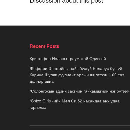
Recent Posts
Кристофер Ноланы трауматай Одиссей
Жеффри Эпштейны найз бүсгүй Беларус бүсгүй
Карина Шуляк дуулиант арлын шилтгээн, 100 сая
доллар авна
“Солонгосын эдийн засгийн гайхамшгийн нэг бүтээгч
“Spice Girls”-ийн Мел Си 52 насандаа анх удаа
гэрлэлээ