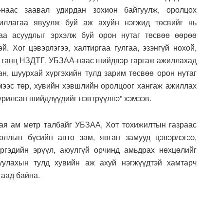
наас заавал удирдан зохион байгуулж, оролцох
жиллагаа явуулж буй аж ахуйн нэгжид төсвийг нь
аа асуудлыг эрхэлж буй орон нутаг төсвөө өөрөө
й. Хог цэвэрлэгээ, халтиргаа гулгаа, эзэнгүй нохой,
ан ганц НЗДТГ, УБЗАА-наас шийдвэр гаргаж ажиллахад
ан, шуурхай хүргэхийн тулд зарим төсвөө орон нутаг
мээс төр, хувийн хэвшлийн оролцоог хангаж ажиллах
урилсан шийдлүүдийг нэвтрүүлнэ” хэмээв.
ая ам метр талбайг УБЗАА, Хот тохижилтын газраас
оллын бүсийн авто зам, явган замууд цэвэрлэгээ,
Иргэдийн эрүүл, аюулгүй орчинд амьдрах нөхцөлийг
вуулахын тулд хувийн аж ахуй нэгжүүдтэй хамтарч
гаад байна.