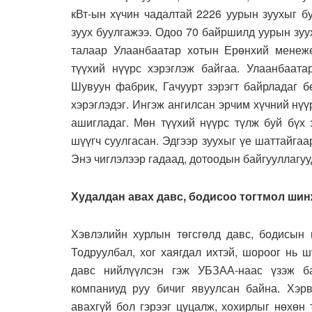
кВт-ын хүчин чадалтай 2226 уурын зуухыг б
зуух буулгажээ. Одоо 70 байршилд уурын зуу
талаар Улаанбаатар хотын Ерөнхий менеже
түүхий нүүрс хэрэглэж байгаа. Улаанбаат
Шувуун фабрик, Гачуурт зэрэгт байрладаг б
хэрэглэдэг. Ингэж ангилсан эрчим хүчний нү
ашигладаг. Мөн түүхий нүүрс түлж буй бүх 
шүүгч суулгасан. Эдгээр зуухыг үе шаттайгаа
Энэ чиглэлээр гадаад, дотоодын байгууллагу
Худалдан авах давс, бодисоо тогтмол ши
Хэвлэлийн хурлын төгсгөлд давс, бодисын 
Тодруулбал, хог хаягдал ихтэй, шороог нь ш
давс нийлүүлсэн гэж УБЗАА-наас үзэж ба
компаниуд руу бичиг явуулсан байна. Хэрв
авахгүй бол гэрээг цуцалж, хохирлыг нөхөн