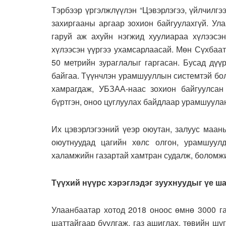
Тэрбээр үргэлжлүүлэн “Цэвэрлэгээ, үйлчилг
захиргааны аргаар зохион байгуулахгүй. Ул
гаруй аж ахуйн нэгжид хуулиараа хүлээсэн
хүлээсэн үүргээ ухамсарлаасай. Мөн Сүхбаа
50 метрийн зураглалыг гаргасан. Бусад дүү
байгаа. Түүнчлэн урамшууллын системтэй бол
хамрагдаж, УБЗАА-наас зохион байгуулсан
бүртгэн, оноо цуглуулах байдлаар урамшуулан
Их цэвэрлэгээний үеэр оюутан, залуус маан
оюутнуудад цагийн хөлс олгон, урамшуулд
халамжийн газартай хамтран судалж, боломжи
Түүхий нүүрс хэрэглэдэг зуухнуудыг үе ш
Улаанбаатар хотод 2018 оноос өмнө 3000 га
шаттайгаар буулгаж, газ ашиглах, төвийн шу