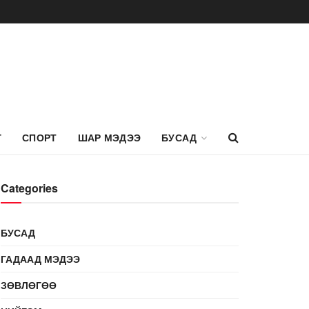
Г
СПОРТ
ШАР МЭДЭЭ
БУСАД
Categories
БУСАД
ГАДААД МЭДЭЭ
ЗӨВЛӨГӨӨ