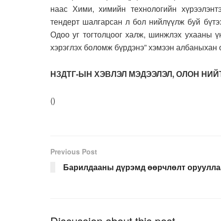
наас Хими, химийн технологийн хүрээлэнт
тендерт шалгарсан л бол нийлүүлж буй бүтэ
Одоо уг тогтолцоог халж, шинжлэх ухааны үн
хэрэглэх боломж бүрдэнэ” хэмээн албаныхан 
НЗДТГ-ЫН ХЭВЛЭЛ МЭДЭЭЛЭЛ, ОЛОН НИ
(
)
Previous Post
Барилдааны дүрэмд өөрчлөлт оруулла
Discussion about this post