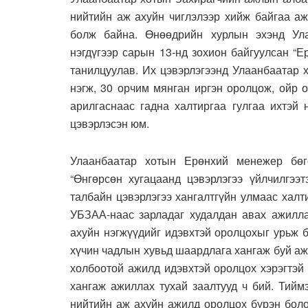
нийтийн аж ахуйн чиглэлээр хийж байгаа аж
болж байна. Өнөөдрийн хурлын эхэнд Ул
нэгдүгээр сарын 13-нд зохион байгуулсан “Е
танилцуулав. Их цэвэрлэгээнд Улаанбаатар 
нэгж, 30 орчим мянган иргэн оролцож, ойр 
арилгаснаас гадна халтиргаа гулгаа ихтэй 
цэвэрлэсэн юм.
Улаанбаатар хотын Ерөнхий менежер бө
“Өнгөрсөн хугацаанд цэвэрлэгээ үйлчилгээт
талбайн цэвэрлэгээ хангалтгүйн улмаас халт
УБЗАА-наас зарладаг худалдан авах ажилл
ахуйн нэгжүүдийг идэвхтэй оролцохыг урьж 
хүчин чадлын хувьд шаардлага хангаж буй аж 
холбоотой ажилд идэвхтэй оролцох хэрэгтэй
хангаж ажиллах тухай заалтууд ч бий. Тиймэ
нийтийн аж ахуйн ажилд оролцох бүрэн боло