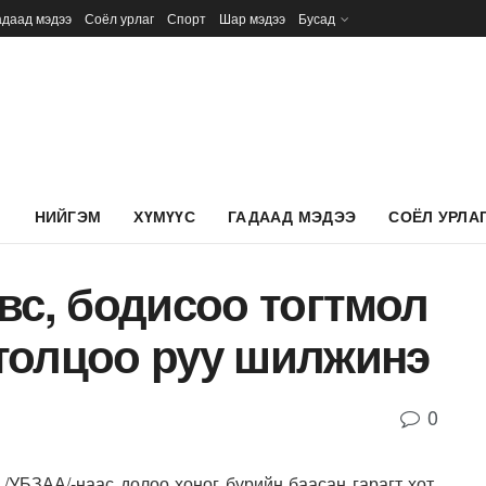
адаад мэдээ
Соёл урлаг
Спорт
Шар мэдээ
Бусад
Л
НИЙГЭМ
ХҮМҮҮС
ГАДААД МЭДЭЭ
СОЁЛ УРЛА
вс, бодисоо тогтмол
толцоо руу шилжинэ
0
/УБЗАА/-наас долоо хоног бүрийн баасан гарагт хот,