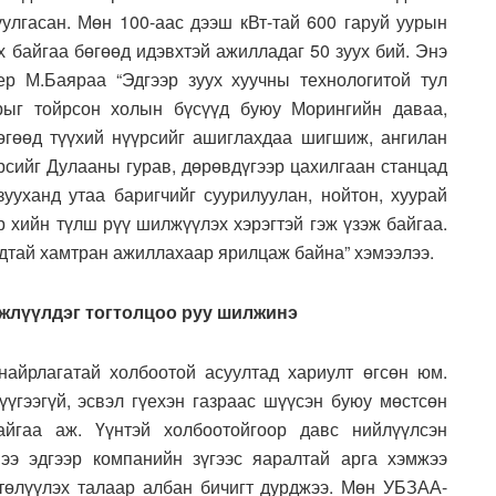
уулгасан. Мөн 100-аас дээш кВт-тай 600 гаруй уурын
х байгаа бөгөөд идэвхтэй ажилладаг 50 зуух бий. Энэ
р М.Баяраа “Эдгээр зуух хуучны технологитой тул
арыг тойрсон холын бүсүүд буюу Морингийн даваа,
өгөөд түүхий нүүрсийг ашиглахдаа шигшиж, ангилан
үрсийг Дулааны гурав, дөрөвдүгээр цахилгаан станцад
зууханд утаа баригчийг суурилуулан, нойтон, хуурай
р хийн түлш рүү шилжүүлэх хэрэгтэй гэж үзэж байгаа.
удтай хамтран ажиллахаар ярилцаж байна” хэмээлээ.
нжлүүлдэг тогтолцоо руу шилжинэ
найрлагатай холбоотой асуултад хариулт өгсөн юм.
үүгээгүй, эсвэл гүехэн газраас шүүсэн буюу мөстсөн
йгаа аж. Үүнтэй холбоотойгоор давс нийлүүлсэн
ээ эдгээр компанийн зүгээс яаралтай арга хэмжээ
 төлүүлэх талаар албан бичигт дурджээ. Мөн УБЗАА-