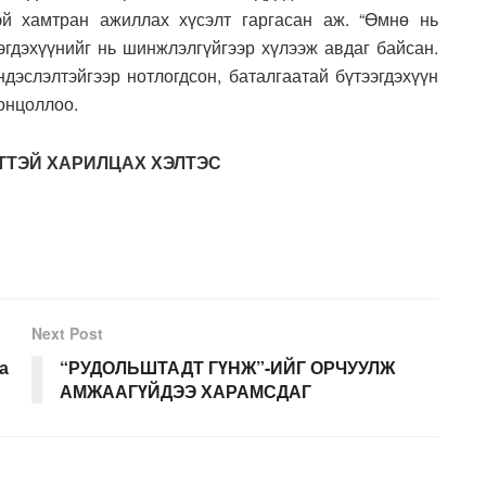
эй хамтран ажиллах хүсэлт гаргасан аж. “Өмнө нь
эгдэхүүнийг нь шинжлэлгүйгээр хүлээж авдаг байсан.
дэслэлтэйгээр нотлогдсон, баталгаатай бүтээгдэхүүн
онцоллоо.
ЙТТЭЙ ХАРИЛЦАХ ХЭЛТЭС
Next Post
а
“РУДОЛЬШТАДТ ГҮНЖ”-ИЙГ ОРЧУУЛЖ
АМЖААГҮЙДЭЭ ХАРАМСДАГ