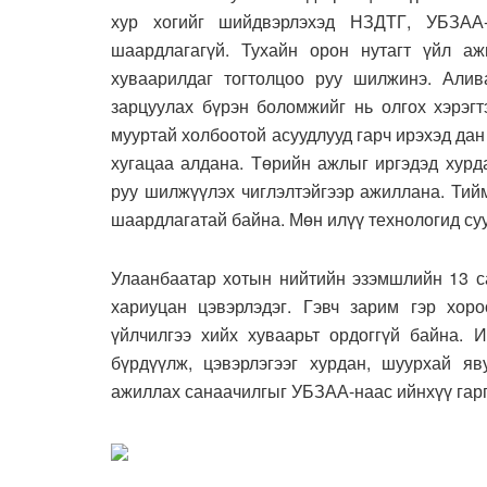
хур хогийг шийдвэрлэхэд НЗДТГ, УБЗАА-
шаардлагагүй. Тухайн орон нутагт үйл а
хуваарилдаг тогтолцоо руу шилжинэ. Алив
зарцуулах бүрэн боломжийг нь олгох хэрэгтэ
мууртай холбоотой асуудлууд гарч ирэхэд д
хугацаа алдана. Төрийн ажлыг иргэдэд хурд
руу шилжүүлэх чиглэлтэйгээр ажиллана. Тий
шаардлагатай байна. Мөн илүү технологид су
Улаанбаатар хотын нийтийн эзэмшлийн 13 с
хариуцан цэвэрлэдэг. Гэвч зарим гэр хоро
үйлчилгээ хийх хуваарьт ордоггүй байна. 
бүрдүүлж, цэвэрлэгээг хурдан, шуурхай я
ажиллах санаачилгыг УБЗАА-наас ийнхүү гар