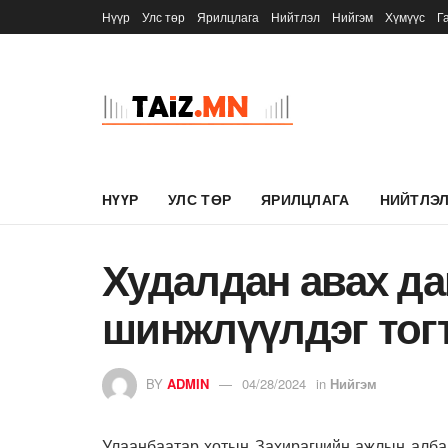
Нүүр
Улс төр
Ярилцлага
Нийтлэл
Нийгэм
Хүмүүс
Г
НҮҮР
УЛС ТӨР
ЯРИЛЦЛАГА
НИЙТЛЭ
Худалдан авах да
шинжлүүлдэг тог
BY
ADMIN
04/28/2024
in
Нийгэм
Улаанбаатар хотын Захирагчийн ажлын алба 