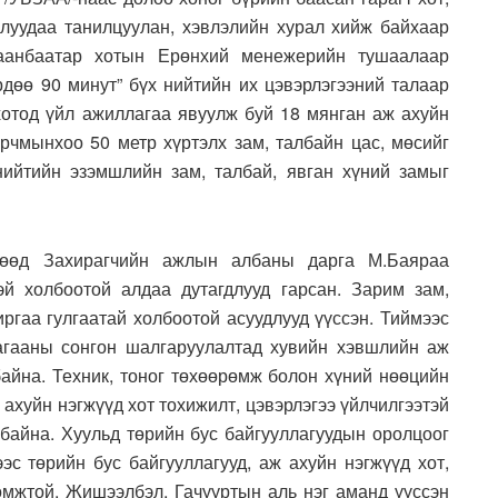
луудаа танилцуулан, хэвлэлийн хурал хийж байхаар
аанбаатар хотын Ерөнхий менежерийн тушаалаар
рдөө 90 минут” бүх нийтийн их цэвэрлэгээний талаар
хотод үйл ажиллагаа явуулж буй 18 мянган аж ахуйн
орчмынхоо 50 метр хүртэлх зам, талбайн цас, мөсийг
нийтийн эзэмшлийн зам, талбай, явган хүний замыг
гөөд Захирагчийн ажлын албаны дарга М.Баяраа
эй холбоотой алдаа дутагдлууд гарсан. Зарим зам,
иргаа гулгаатай холбоотой асуудлууд үүссэн. Тиймээс
агааны сонгон шалгаруулалтад хувийн хэвшлийн аж
байна. Техник, тоног төхөөрөмж болон хүний нөөцийн
ахуйн нэгжүүд хот тохижилт, цэвэрлэгээ үйлчилгээтэй
 байна. Хуульд төрийн бус байгууллагуудын оролцоог
эс төрийн бус байгууллагууд, аж ахуйн нэгжүүд хот,
мжтой. Жишээлбэл, Гачууртын аль нэг аманд үүссэн