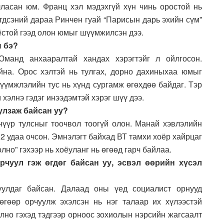
ласан юм. Франц хэл мэдэхгүй хүн чинь оростой нь
гдсэний дараа Ринчен гуай “Парисын дарь эхийн сүм”
ёстой гээд олон юмыг шүүмжилсэн дээ.
н бэ?
манд анхааралтай хандах хэрэгтэйг л ойлгосон.
йна. Орос хэлтэй нь тулгах, дорно дахиныхаа юмыг
Шүүмжлэлийн тус нь хүнд сургамж өгөхдөө байдаг. Тэр
элнэ гэдэг инээдэмтэй хэрэг шүү дээ.
улзаж байсан уу?
нүүр тулсныг тоочвол тоогүй олон. Манай хэвлэлийн
ь 2 удаа очсон. Эмнэлэгт байхад ВТ тамхи хоёр хайрцаг
олно” гэхээр нь хоёуланг нь өгөөд гарч байлаа.
рчуул гэж өгдөг байсан уу, эсвэл өөрийн хүсэл
уулдаг байсан. Далаад оны үед социалист орнууд
өгөөр орчуулж эхэлсэн нь нэг талаар их хүлээстэй
лно гэхэд тэдгээр орноос зохиолын нэрсийн жагсаалт