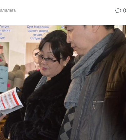
0
илцлага