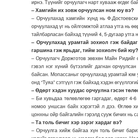
ирнэ. Түүнийг орчуулагч нарт хувааж өгдөг ба
– Хамгийн их зовж орчуулсан ном юу вэ?
– Орчуулахад хамгийн хүнд нь Ф.Достоевски
орчуулахад үг нь ойлгомжтой атлаа утга нь өөр
тайлбарласан байхад түүний 4, 5-дугаар утга 
– Орчуулахад урамтай зохиол гэж байда
гаршина гэж ярьдаг, тийм зохиолч бий юу
– Орчуулагч Доржготов зөвхөн Майн Ридийг о
гэвэл нэг хүний бүтээлийг дагнан орчуулса
байсан. Мопассаныг орчуулахад урамтай юм у
онд “Туяа” сэтгүүл гэж байхад хэдэн өгүүллэг
– Өдөрт хэдэн хуудас орчуулна гэсэн төлө
– Би хувьдаа төлөвлөгөө гаргадаг, өдөрт 4-6
номоо уншсан байх хэрэгтэй л дээ. Өглөө х
цонхны ойр байгалийн гэрэлд сууж бичих нь с
– Та толь бичиг хэр зэрэг хардаг вэ?
– Орчуулга хийж байгаа хүн толь бичиг бари