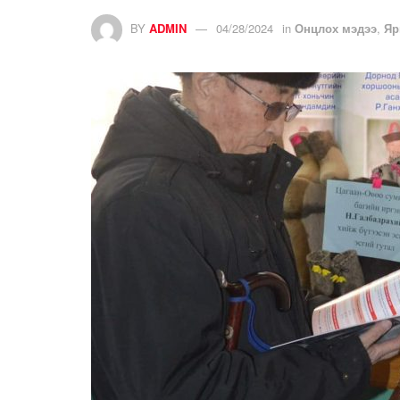
BY
ADMIN
04/28/2024
in
Онцлох мэдээ
,
Яр