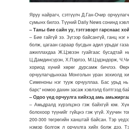
Яруу найрагч, сэтгүүлч Д.Ган-Очир орчуула
сумынх билээ. Түүний Daily News сонинд хэвл
– Таны бие сайн уу, тэтгэвэрт гарснаас х
– Бие гайгүй ээ. Зүгээр байсангүй, ганц нэг
болж, цагаан сараар бусдын адил урьдаг газа
ажиллахдаа Ж.Цэвээн гуайгаас бусадтай н
Ц.Дамдинсүрэн, Х.Пэрлээ, М.Цэдэндорж, Ч.Ч
хориод хүний хөрөг дурсамж бичлээ. Өөр
орчуулагчдынхаа Монголын уран зохиолд хий
Сименоны нэг тууж орчууллаа. Бас урьд нь
барс” номоо дахин засаж хэвлэлд бэлтгээд ба
– Одоо үед орчуулга хийхэд амь амьжирга
– Амьдралд хүрэлцэнэ гэж байхгүй юм. Хү
болохоор түүнийг гүйцнэ гэж үгүй. Хуучин т
200-300 төгрөгийн ханштай байсан. Тэр үед
нэмэр болгож л орчуулга хийх болж дээ. Тэ