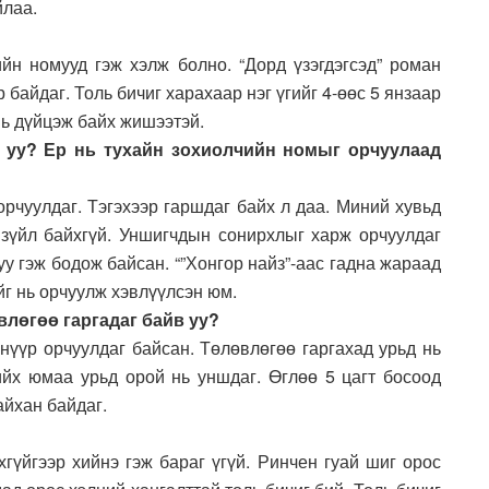
йлаа.
йн номууд гэж хэлж болно. “Дорд үзэгдэгсэд” роман
 байдаг. Толь бичиг харахаар нэг үгийг 4-өөс 5 янзаар
нь дүйцэж байх жишээтэй.
г уу? Ер нь тухайн зохиолчийн номыг орчуулаад
?
рчуулдаг. Тэгэхээр гаршдаг байх л даа. Миний хувьд
н зүйл байхгүй. Уншигчдын сонирхлыг харж орчуулдаг
у гэж бодож байсан. “”Хонгор найз”-аас гадна жараад
ийг нь орчуулж хэвлүүлсэн юм.
влөгөө гаргадаг байв уу?
 нүүр орчуулдаг байсан. Төлөвлөгөө гаргахад урьд нь
ийх юмаа урьд орой нь уншдаг. Өглөө 5 цагт босоод
айхан байдаг.
хгүйгээр хийнэ гэж бараг үгүй. Ринчен гуай шиг орос