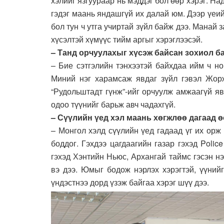
хэлийг язгуураар нь мэддэг бол өөр хэрэг. На
гэдэг маань яндашгүй их далай юм. Дээр үеи
бол тун ч утга учиртай зүйл байж дээ. Манай з
хүсэлтэй хүмүүс тийм аргыг хэрэглээсэй.
– Танд орчуулахыг хүсэж байсан зохиол б
– Бие сэтгэлийн тэнхээтэй байхдаа ийм ч н
Миний нэг харамсаж явдаг зүйл гэвэл Жор
“Рудольштадт гүнж”-ийг орчуулж амжаагүй яв
одоо түүнийг барьж авч чадахгүй.
– Сүүлийн үед хэл маань хөгжлөө дагаад ө
– Монгол хэлд сүүлийн үед гадаад үг их орж
боддог. Гэхдээ цагдаагийн газар гэхэд Polic
гэхэд Хэнтийн Ньюс, Архангай таймс гэсэн н
вэ дээ. Юмыг бодож нэрлэх хэрэгтэй, үүний
үндэстнээ дорд үзэж байгаа хэрэг шүү дээ.