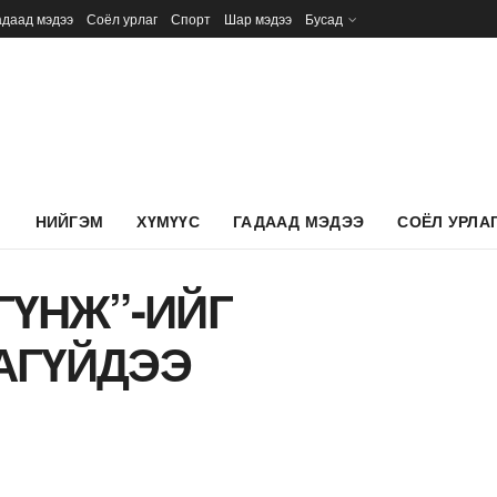
адаад мэдээ
Соёл урлаг
Спорт
Шар мэдээ
Бусад
Л
НИЙГЭМ
ХҮМҮҮС
ГАДААД МЭДЭЭ
СОЁЛ УРЛА
ГҮНЖ”-ИЙГ
АГҮЙДЭЭ