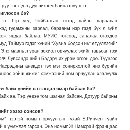
у руу эргээд л дуусчих юм байна шүү дээ.
риглосон бэ?
сэн. Тэр үед Чойбалсан хотод дайны дараахан
хэд гудамжны зарлал, барааны нэр гээд бүх л зүйл
хож явдаг байлаа. МУИС төгсөөд саналаа өгөхдөө
муд Таймур гэдэг хүний “Хувиа бодсон нь” өгүүллэгийг
 Энэ маань л уран зохиол орчуулах эхийг тавьсан гэж
иолч Лувсандашийн Бадарч их урам өгсөн дөө. Түүнээс
асрэдины анекдот гэх мэт сонирхолтой янз бүрийн
оноос хойш жижиг хэмжээний ном орчуулан хэвлүүлж
ч байх үеийн сэтгэгдэл ямар байсан бэ?
 байх аа. Тэр үедээ том шагнал байсан. Дотуур байрны
ийг хэзээ сонсов?
үм” нэртэй номын орчуулгын тухай Б.Ринчен гуайн
гтай шүүмжлэл гарсан. Энэ номыг Ж.Намсрай францаас