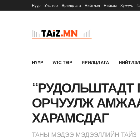
Нүүр
Улс төр
Ярилцлага
Нийтлэл
Нийгэм
Хүмүүс
Г
НҮҮР
УЛС ТӨР
ЯРИЛЦЛАГА
НИЙТЛЭ
“РУДОЛЬШТАДТ 
ОРЧУУЛЖ АМЖА
ХАРАМСДАГ
ТАНЫ МЭДЭЭ МЭДЭЭЛЛИЙН ТАЙЗ