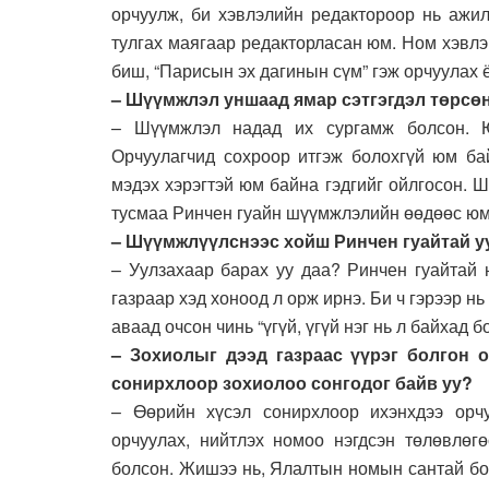
орчуулж, би хэвлэлийн редактороор нь ажил
тулгах маягаар редакторласан юм. Ном хэвлэ
биш, “Парисын эх дагинын сүм” гэж орчуулах 
– Шүүмжлэл уншаад ямар сэтгэгдэл төрсө
– Шүүмжлэл надад их сургамж болсон. Ю
Орчуулагчид сохроор итгэж болохгүй юм ба
мэдэх хэрэгтэй юм байна гэдгийг ойлгосон. 
тусмаа Ринчен гуайн шүүмжлэлийн өөдөөс юм х
– Шүүмжлүүлснээс хойш Ринчен гуайтай у
– Уулзахаар барах уу даа? Ринчен гуайтай 
газраар хэд хоноод л орж ирнэ. Би ч гэрээр н
аваад очсон чинь “үгүй, үгүй нэг нь л байхад б
– Зохиолыг дээд газраас үүрэг болгон о
сонирхлоор зохиолоо сонгодог байв уу?
– Өөрийн хүсэл сонирхлоор ихэнхдээ орч
орчуулах, нийтлэх номоо нэгдсэн төлөвлөгө
болсон. Жишээ нь, Ялалтын номын сантай бо