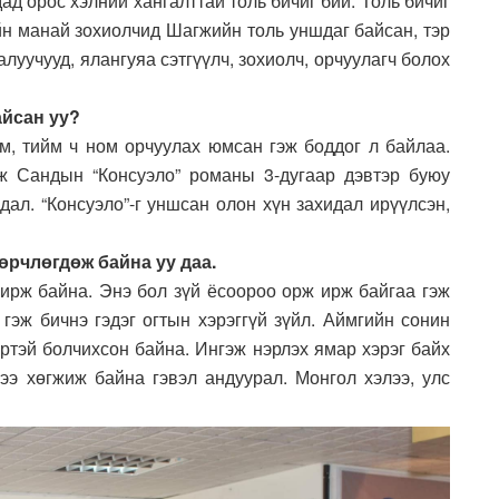
дад орос хэлний хангалттай толь бичиг бий. Толь бичиг
йн манай зохиолчид Шагжийн толь уншдаг байсан, тэр
алуучууд, ялангуяа сэтгүүлч, зохиолч, орчуулагч болох
айсан уу?
ом, тийм ч ном орчуулах юмсан гэж боддог л байлаа.
ж Сандын “Консуэло” романы 3-дугаар дэвтэр буюу
дал. “Консуэло”-г уншсан олон хүн захидал ирүүлсэн,
өрчлөгдөж байна уу даа.
 ирж байна. Энэ бол зүй ёсоороо орж ирж байгаа гэж
e гэж бичнэ гэдэг огтын хэрэггүй зүйл. Аймгийн сонин
эртэй болчихсон байна. Ингэж нэрлэх ямар хэрэг байх
гээ хөгжиж байна гэвэл андуурал. Монгол хэлээ, улс