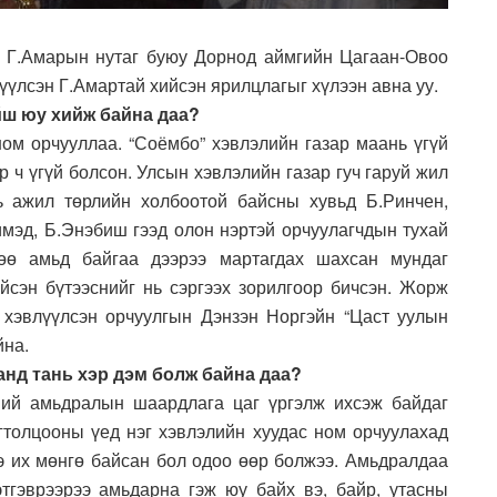
гч Г.Амарын нутаг буюу Дорнод аймгийн Цагаан-Овоо
үүлсэн Г.Амартай хийсэн ярилцлагыг хүлээн авна уу.
ойш юу хийж байна даа?
 ном орчууллаа. “Соёмбо” хэвлэлийн газар маань үгүй
р ч үгүй болсон. Улсын хэвлэлийн газар гуч гаруй жил
ь ажил төрлийн холбоотой байсны хувьд Б.Ринчен,
имэд, Б.Энэбиш гээд олон нэртэй орчуулагчдын тухай
өө амьд байгаа дээрээ мартагдах шахсан мундаг
сэн бүтээснийг нь сэргээх зорилгоор бичсэн. Жорж
 хэвлүүлсэн орчуулгын Дэнзэн Норгэйн “Цаст уулын
йна.
анд тань хэр дэм болж байна даа?
ний амьдралын шаардлага цаг үргэлж ихсэж байдаг
огтолцооны үед нэг хэвлэлийн хуудас ном орчуулахад
ээ их мөнгө байсан бол одоо өөр болжээ. Амьдралдаа
тгэврээрээ амьдарна гэж юу байх вэ, байр, утасны