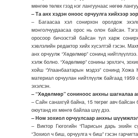
мөнгөө төлөх гээд нэг лангуунаас нөгөө лангу
– Та анх хэдэн оноос орчуулга хийхээр зо
– Багаасаа хэл сонирхон оролдож эхэл
монголчуудаасаа орос нь олон байсан. Тэгэ
оросоор бичээстэй байсан тул харж сонир
хэвлэлийн редактор хийх хүсэлтэй гэсэн. Мах
анх орчуулж “Хөдөлмөр” сонинд нийтлүүллээ.
хэлж болно. “Хөдөлмөр” сонины эрхлэгч, зох
хойш “Улаанбаатарын мэдээ” сонинд Хожа Н
материал орчуулан нийтлүүлж байгаад 1959 
эхэлсэн.
– “Хөдөлмөр” сониноос анхны шагналаа ав
– Сайн санахгүй байна, 15 төгрөг авч байсан
оюутанд их мөнгө байлаа шүү дээ.
– Ном зохиол орчуулсаар анхны шүүмжлэл
– Виктор Гюгогийн “Парисын дарь эхийн с
“Зохиол ч биш, орчуулга ч биш” гэсэн гарчи