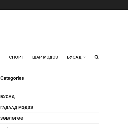
Г
СПОРТ
ШАР МЭДЭЭ
БУСАД
Categories
БУСАД
ГАДААД МЭДЭЭ
ЗӨВЛӨГӨӨ