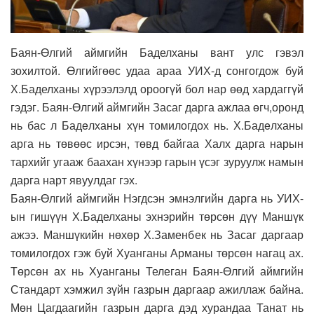
Баян-Өлгий аймгийн Баделханы вант улс гэвэл
зохилтой. Өлгийгөөс удаа араа УИХ-д сонгогдож буй
Х.Баделханы хүрээлэлд ороогүй бол нар өөд хардаггүй
гэдэг. Баян-Өлгий аймгийн Засаг дарга ажлаа өгч,оронд
нь бас л Бадeлханы хүн томилогдох нь. Х.Бадeлханы
арга нь төвөөс ирсэн, төвд байгаа Халх дарга нарын
тархийг угааж баахан хүнээр гарын үсэг зуруулж намын
дарга нарт явуулдаг гэх.
Баян-Өлгий аймгийн Нэгдсэн эмнэлгийн дарга нь УИХ-
ын гишүүн Х.Баделханы эхнэрийн төрсөн дүү Маншүк
ажээ. Маншүкийн нөхөр Х.Заменбек нь Засаг даргаар
томилогдох гэж буй Хуанганы Арманы төрсөн нагац ах.
Төрсөн ах нь Хуанганы Телеган Баян-Өлгий аймгийн
Стандарт хэмжил зүйн газрын даргаар ажиллаж байна.
Мөн Цагдаагийн газрын дарга дэд хурандаа Танат нь