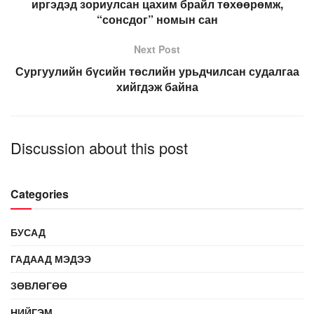
иргэдэд зориулсан цахим брайл төхөөрөмж,
“сонсдог” номын сан
Next Post
Сургуулийн бүсийн төслийн урьдчилсан судалгаа
хийгдэж байна
Discussion about this post
Categories
БУСАД
ГАДААД МЭДЭЭ
ЗӨВЛӨГӨӨ
НИЙГЭМ