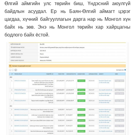
Өлгий аймгийн улс төрийн биш, Үндэсний аюулгүй
байдлын асуудал. Eр нь Баян-Өлгий аймагт цэрэг
цагдаа, хүчний байгууллагын дарга нар нь Монгол хүн
байх нь зөв. Энэ нь Монгол төрийн хар хайрцагны
бодлого байх ёстой.