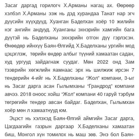
Засаг даргад горилогч Х.Арманы нагац ах. Өөрөөр
хэлбэл Х.Арманы ээж нь дэд хурандаа Танат нар эгч
дүүсийн хүүхдүүд. Хуанган Баделхан хоёр 10 жилийн
нэг ангийн андууд. Хуанганы эхнэрийн хамгийн бага
дүүтэй нь Баделханы эхнэрийн отгон дүү гэрлэсэн.
Өнөөдөр ийнхүү Баян-Өлгийд Х.Баделханы ургийн мод
цэцэглэж, төрийн өндөр албыг түүний хамаатан садан,
худ ургууд зайдагнаж суудаг. Мөн 2022 онд Зам
тээврийн хөгжлийн яамнаас эрх нь шилжиж ирсэн 7
тендерийн 4-ийг нь Х.Баделханы “Жол” компани, 3-ыг
нь Засаг дарга асан Гылымханы “Грандрод” компани
авчээ. 2018 оноос хойш “Жол” компани 40 гаруй тэрбум
төгрөгийн тендер авсан байдаг. Баделхан, Гылымхан
хоёр мөн л хамаатнууд юм.
Эцэст нь хэлэхэд Баян-Өлгий аймгийн Засаг дарга,
Цагдаагийн газрын даргаар Х.Баделханы хамаатан
биш, Монгол хүн томилох нь маш зөв. Энэ бол Баян-