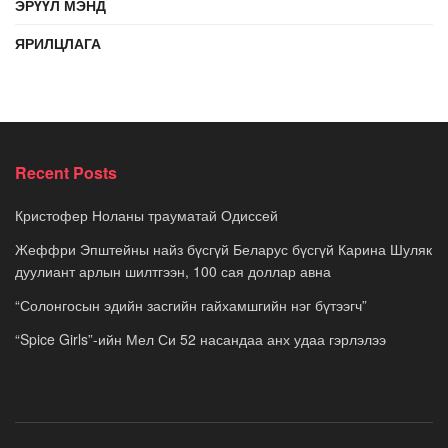
ЭРҮҮЛ МЭНД
ЯРИЛЦЛАГА
Recent Posts
Кристофер Ноланы трауматай Одиссей
Жеффри Эпштейны найз бүсгүй Беларус бүсгүй Карина Шуляк
дуулиант арлын шилтгээн, 100 сая доллар авна
“Солонгосын эдийн засгийн гайхамшгийн нэг бүтээгч”
“Spice Girls”-ийн Мел Си 52 насандаа анх удаа гэрлэлээ