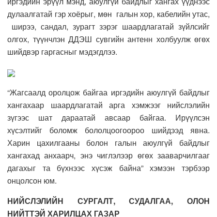
иргэдийн эрүүл мэнд, аюулгүй байдлыг хангах үүднээс
дулаалгатай гэр хоёрыг, мөн галын хор, кабелийн утас,
ширээ, сандал, зурагт зэрэг шаардлагатай зүйлсийг
олгох, түүнчлэн ДДЭШ сувгийн антенн холбуулж өгөх
шийдвэр гаргасныг мэдэгдлээ.
“Жагсаалд оролцож байгаа иргэдийн аюулгүй байдлыг
хангахаар шаардлагатай арга хэмжээг нийслэлийн
зүгээс шат дараатай авсаар байгаа. Ирүүлсэн
хүсэлтийг боломж бололцоогоороо шийдээд явна.
Харин цахилгааны болон галын аюулгүй байдлыг
хангахад анхаарч, энэ чиглэлээр өгөх зааварчилгааг
дагахыг та бүхнээс хүсэж байна” хэмээн тэрбээр
онцолсон юм.
НИЙСЛЭЛИЙН СУРГАЛТ, СУДАЛГАА, ОЛОН
НИЙТТЭЙ ХАРИЛЦАХ ГАЗАР