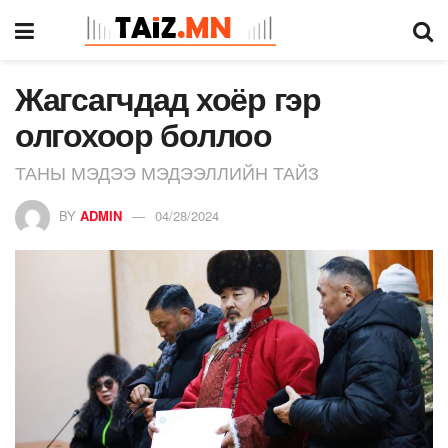
Жагсагчдад хоёр гэр
олгохоор боллоо
ТАНЫ МЭДЭЭ МЭДЭЭЛЛИЙН ТАЙЗ
BY
ADMIN
04/28/2024