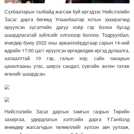
Сүхбаатарын талбайд жагсаж буй иргэдээс Нийслэлийн
Засаг дарга бөгөөд Улаанбаатар хотын захирагчид
ирүүлсэн хүсэлтийн дагуу хоёр гэр болон бусад
шаардлагатай зүйлсийг олгохоор боллоо. Тодруулбал,
өчигдөр буюу 2022 оны арванхоёрдугаар сарын 14-ний
өдрийн 17:00 цагт ирүүлсэн өргөдөлдөө иргэд дулаалга,
халаалттай 10 гэр, галын хор, сайн чанарын
цахилгааны утас, ширээ сандал, сувгийн антен татаж
өгөхийг шаардсан.
Нийслэлийн Засаг даргын тамгын газрын Төрийн
захиргаа, удирдлагын хэлтсийн дарга Ү.Ганболд
өнөөдөр жагсагчдын төлөөллийг хүлээн авч уулзаж,