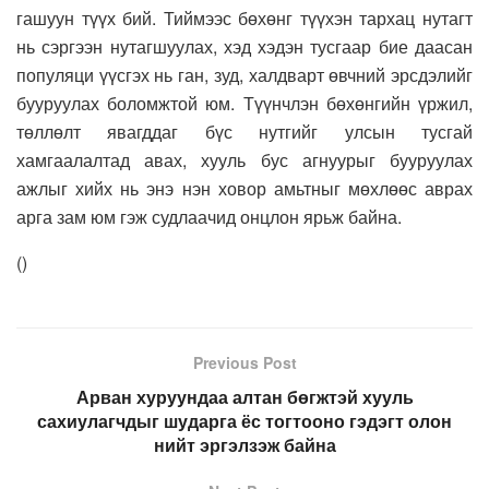
гашуун түүх бий. Тиймээс бөхөнг түүхэн тархац нутагт
нь сэргээн нутагшуулах, хэд хэдэн тусгаар бие даасан
популяци үүсгэх нь ган, зуд, халдварт өвчний эрсдэлийг
бууруулах боломжтой юм. Түүнчлэн бөхөнгийн үржил,
төллөлт явагддаг бүс нутгийг улсын тусгай
хамгаалалтад авах, хууль бус агнуурыг бууруулах
ажлыг хийх нь энэ нэн ховор амьтныг мөхлөөс аврах
арга зам юм гэж судлаачид онцлон ярьж байна.
(
)
Previous Post
Арван хуруундаа алтан бөгжтэй хууль
сахиулагчдыг шударга ёс тогтооно гэдэгт олон
нийт эргэлзэж байна