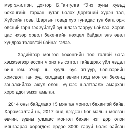
мэргэжилтэн, доктор Б.Гантулга “Энэ зуны хувьд
бөхөнгийн тархац нутаг болох Дөргөний хүрэн тал,
Хүйсийн говь, Шаргын говьд хур тунадас тун бага орж
өвсний гарц гэх зүйлгүй зуншлага тааруу байлаа. Хэрэв
цас ихээр орвол бөхөнгийн нөхцөл байдал энэ өвөл
хүндрэх төлөвтэй байна” гэлээ.
Хэдийгээр монгол бөхөнгийн тоо толгой бага
хэмжээгээр өссөн ч энэ нь сэтгэл тайвшрах үйл явдал
биш юм. Учир нь, хууль бус агнуур, бэлчээрийн
хомсдол, ган зуд, халдварт өвчин гээд монгол бөхөнд
заналхийлэх аюул олон, үүнээс шалтгаалж амархан
хорогддог эмзэг амьтан.
2014 оны байдлаар 15 мянган монгол бөхөнтэй байв.
Харамсалтай нь, 2017 онд дэгдсэн бог малын мялзан
өвчин, зудны улмаас монгол бөхөн нэг дор олон
мянгаараа хорогдож ердөө 3000 гаруй болж байсан