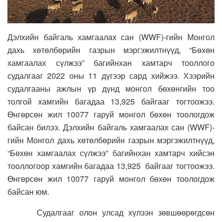
Дэлхийн байгаль хамгаалах сан (WWF)-гийн Монгол
дахь хөтөлбөрийн газрын мэргэжилтнүүд, “Бөхөн
хамгаалах сүлжээ” багийнхан хамтарч тооллого
судалгааг 2022 оны 11 дүгээр сард хийжээ. Хээрийн
судалгааны ажлын үр дүнд монгол бөхөнгийн тоо
толгой хамгийн багадаа 13,925 байгааг тогтоожээ.
Өнгөрсөн жил 10077 гаруй монгол бөхөн тоологдож
байсан билээ. Дэлхийн байгаль хамгаалах сан (WWF)-
гийн Монгол дахь хөтөлбөрийн газрын мэргэжилтнүүд,
“Бөхөн хамгаалах сүлжээ” багийнхан хамтарч хийсэн
тооллогоор хамгийн багадаа 13,925 байгааг тогтоожээ.
Өнгөрсөн жил 10077 гаруй монгол бөхөн тоологдож
байсан юм.
Судалгааг олон улсад хүлээн зөвшөөрөгдсөн