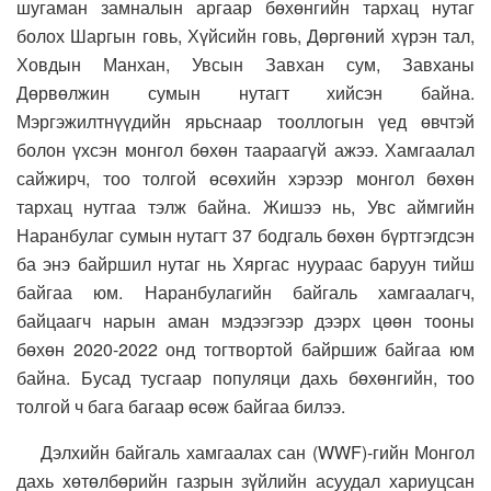
шугаман замналын аргаар бөхөнгийн тархац нутаг
болох Шаргын говь, Хүйсийн говь, Дөргөний хүрэн тал,
Ховдын Манхан, Увсын Завхан сум, Завханы
Дөрвөлжин сумын нутагт хийсэн байна.
Мэргэжилтнүүдийн ярьснаар тооллогын үед өвчтэй
болон үхсэн монгол бөхөн таараагүй ажээ. Хамгаалал
сайжирч, тоо толгой өсөхийн хэрээр монгол бөхөн
тархац нутгаа тэлж байна. Жишээ нь, Увс аймгийн
Наранбулаг сумын нутагт 37 бодгаль бөхөн бүртгэгдсэн
ба энэ байршил нутаг нь Хяргас нуураас баруун тийш
байгаа юм. Наранбулагийн байгаль хамгаалагч,
байцаагч нарын аман мэдээгээр дээрх цөөн тооны
бөхөн 2020-2022 онд тогтвортой байршиж байгаа юм
байна. Бусад тусгаар популяци дахь бөхөнгийн, тоо
толгой ч бага багаар өсөж байгаа билээ.
Дэлхийн байгаль хамгаалах сан (WWF)-гийн Монгол
дахь хөтөлбөрийн газрын зүйлийн асуудал хариуцсан