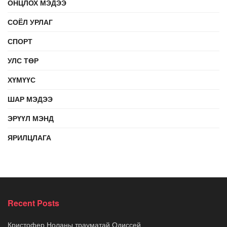
ОНЦЛОХ МЭДЭЭ
СОЁЛ УРЛАГ
СПОРТ
УЛС ТӨР
ХҮМҮҮС
ШАР МЭДЭЭ
ЭРҮҮЛ МЭНД
ЯРИЛЦЛАГА
Recent Posts
Кристофер Ноланы трауматай Одиссей