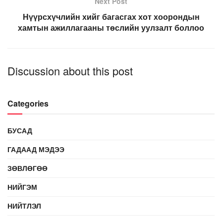
Next Post
Нүүрсхүчлийн хийг багасгах хот хоорондын
хамтын ажиллагааны төслийн уулзалт боллоо
Discussion about this post
Categories
БУСАД
ГАДААД МЭДЭЭ
ЗӨВЛӨГӨӨ
НИЙГЭМ
НИЙТЛЭЛ