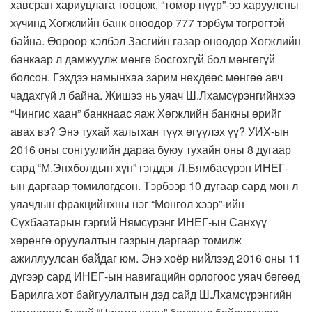
хавсран хариуцлага тооцож, “төмөр нүүр”-ээ харуулсны
хүчинд Хөгжлийн банк өнөөдөр 777 тэрбум төгрөгтэй
байна. Өөрөөр хэлбэл Засгийн газар өнөөдөр Хөгжлийн
банкаар л дамжуулж мөнгө босгохгүй бол мөнгөгүй
болсон. Гэхдээ намынхаа зарим нөхдөөс мөнгөө авч
чадахгүй л байна. Жишээ нь уяач Ш.Лхамсүрэнгийнхээ
“Чингис хаан” банкнаас яаж Хөгжлийн банкны өрийг
авах вэ? Энэ тухай хальтхан түүх өгүүлэх үү? УИХ-ын
2016 оны сонгуулийн дараа буюу тухайн оны 8 дугаар
сард “М.Энхболдын хүн” гэгддэг Л.Бямбасүрэн ИНЕГ-
ын даргаар томилогдсон. Тэрбээр 10 дугаар сард мөн л
уяачдын фракцийнхны нэг “Монгол хээр”-ийн
Сүхбаатарын гэргий Нямсүрэнг ИНЕГ-ын Санхүү
хөрөнгө оруулалтын газрын даргаар томилж
ажиллуулсан байдаг юм. Энэ хоёр нийлээд 2016 оны 11
дүгээр сард ИНЕГ-ын навигацийн орлогоос уяач бөгөөд
Барилга хот байгуулалтын дэд сайд Ш.Лхамсүрэнгийн