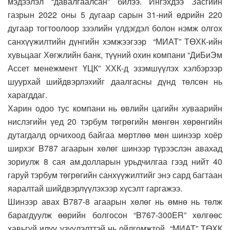
мэдээлэл “давалгаалсан” билээ. Ингэхдээ Засгийн
газрын 2022 оны 5 дугаар сарын 31-ний өдрийн 220
дугаар тогтоолоор зээлийн үлдэгдэл болон нэмж олгох
санхүүжилтийн дүнгийн хэмжээгээр “МИАТ” ТӨХК-ийн
хувьцааг Хөгжлийн банк, түүний охин компани “ДиБиЭм
Ассет менежмент ҮЦК” ХХК-д эзэмшүүлэх хэлбэрээр
шуурхай шийдвэрлэхийг даалгасны дүнд төлсөн нь
харагддаг.
Харин одоо тус компани нь өвлийн цагийн хуваарийн
нислэгийн үед 20 тэрбум төгрөгийн мөнгөн хөрөнгийн
дутагдалд орчихоод байгаа мөртлөө мөн шинээр хоёр
ширхэг B787 агаарын хөлөг шинээр түрээслэн авахад
зориулж 8 сая ам.долларын урьдчилгаа гээд нийт 40
гаруй тэрбум төгрөгийн санхүүжилтийг энэ сард багтаан
яаралтай шийдвэрлүүлэхээр хүсэлт гаргажээ.
Шинээр авах B787-8 агаарын хөлөг нь өмнө нь төлж
барагдуулж өөрийн болгосон “B767-300ER” хөлгөөс
хавьгүй илүү үзүүлэлттэй нь ойлгомжтой, “МИАТ” ТӨХК