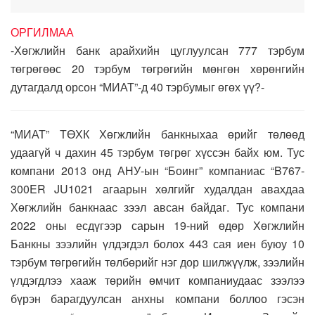
ОРГИЛМАА
-Хөгжлийн банк арайхийн цуглуулсан 777 тэрбум
төгрөгөөс 20 тэрбум төгрөгийн мөнгөн хөрөнгийн
дутагдалд орсон “МИАТ”-д 40 тэрбумыг өгөх үү?-
“МИАТ” ТӨХК Хөгжлийн банкныхаа өрийг төлөөд
удаагүй ч дахин 45 тэрбум төгрөг хүссэн байх юм. Тус
компани 2013 онд АНУ-ын “Боинг” компаниас “B767-
300ER JU1021 агаарын хөлгийг худалдан авахдаа
Хөгжлийн банкнаас зээл авсан байдаг. Тус компани
2022 оны есдүгээр сарын 19-ний өдөр Хөгжлийн
Банкны зээлийн үлдэгдэл болох 443 сая иен буюу 10
тэрбум төгрөгийн төлбөрийг нэг дор шилжүүлж, зээлийн
үлдэгдлээ хааж төрийн өмчит компаниудаас зээлээ
бүрэн барагдуулсан анхны компани боллоо гэсэн