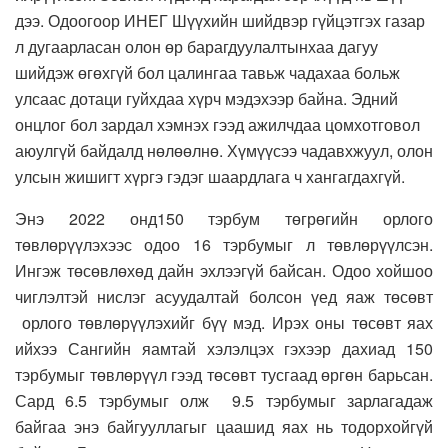
дээ. Одоогоор ИНЕГ Шүүхийн шийдвэр гүйцэтгэх газар
л дугаарласан олон өр барагдуулалтынхаа дагуу
шийдэж өгөхгүй бол цалингаа тавьж чадахаа больж
улсаас дотаци гуйхдаа хүрч мэдэхээр байна. Эдний
онцлог бол зардал хэмнэх гээд ажилчдаа цомхотговол
аюулгүй байдалд нөлөөлнө. Хүмүүсээ чадавхжуул, олон
улсын жишигт хүргэ гэдэг шаардлага ч хангагдахгүй.
Энэ 2022 онд150 тэрбум төгрөгийн орлого
төвлөрүүлэхээс одоо 16 тэрбумыг л төвлөрүүлсэн.
Ингэж төсөвлөхөд дайн эхлээгүй байсан. Одоо хойшоо
чиглэлтэй нислэг асуудалтай болсон үед яаж төсөвт
орлого төвлөрүүлэхийг бүү мэд. Ирэх оны төсөвт яах
ийхээ Сангийн яамтай хэлэлцэх гэхээр дахиад 150
тэрбумыг төвлөрүүл гээд төсөвт тусгаад өргөн барьсан.
Сард 6.5 тэрбумыг олж 9.5 тэрбумыг зарлагадаж
байгаа энэ байгууллагыг цаашид яах нь тодорхойгүй