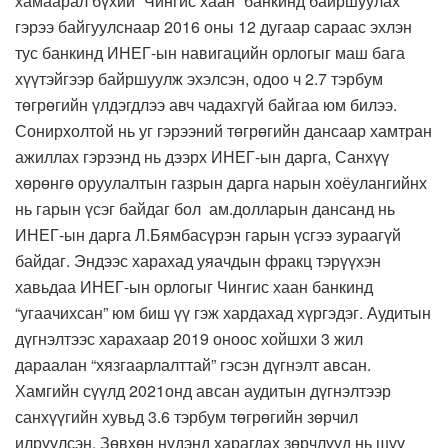
хамаарал бүхий “Чингис хаан” банкинд байршуулах
гэрээ байгуулснаар 2016 оны 12 дугаар сараас эхлэн
тус банкинд ИНЕГ-ын навигацийн орлогыг маш бага
хүүтэйгээр байршуулж эхэлсэн, одоо ч 2.7 тэрбум
төгрөгийн үлдэгдлээ авч чадахгүй байгаа юм билээ.
Сонирхолтой нь уг гэрээний төгрөгийн дансаар хамтран
ажиллах гэрээнд нь дээрх ИНЕГ-ын дарга, Санхүү
хөрөнгө оруулалтын газрын дарга нарын хоёулангийнх
нь гарын үсэг байдаг бол ам.долларын дансанд нь
ИНЕГ-ын дарга Л.Бямбасүрэн гарын үсгээ зураагүй
байдаг. Эндээс харахад уяачдын фракц тэрүүхэн
хавьдаа ИНЕГ-ын орлогыг Чингис хаан банкинд
“угаачихсан” юм биш үү гэж хардахад хүргэдэг. Аудитын
дүгнэлтээс харахаар 2019 оноос хойшхи 3 жил
дараалан “хязгаарлалттай” гэсэн дүгнэлт авсан.
Хамгийн сүүлд 2021онд авсан аудитын дүгнэлтээр
санхүүгийн хувьд 3.6 тэрбум төгрөгийн зөрчил
илрүүлсэн. Зөвхөн нүдэнд харагдах зөрчлүүд нь шүү