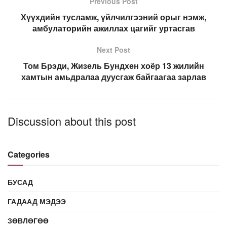
Previous Post
Хүүхдийн тусламж, үйлчилгээний орыг нэмж,
амбулаторийн ажиллах цагийг уртасгав
Next Post
Том Брэди, Жизель Бундхен хоёр 13 жилийн
хамтын амьдралаа дуусгаж байгаагаа зарлав
Discussion about this post
Categories
БУСАД
ГАДААД МЭДЭЭ
ЗӨВЛӨГӨӨ