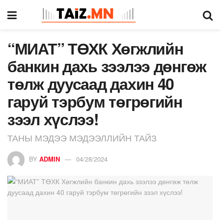
“МИАТ” ТӨХК Хөгжлийн
банкин дахь зээлээ дөнгөж
төлж дуусаад дахин 40
гаруй тэрбум төгрөгийн
зээл хүслээ!
ТАНЫ МЭДЭЭ МЭДЭЭЛЛИЙН ТАЙЗ
BY
ADMIN
04/28/2024