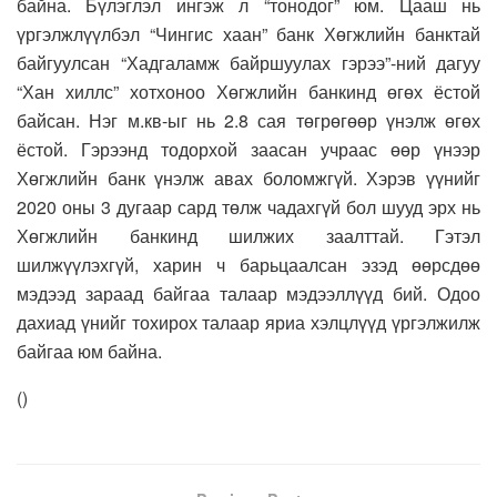
байна. Бүлэглэл ингэж л “тонодог” юм. Цааш нь
үргэлжлүүлбэл “Чингис хаан” банк Хөгжлийн банктай
байгуулсан “Хадгаламж байршуулах гэрээ”-ний дагуу
“Хан хиллс” хотхоноо Хөгжлийн банкинд өгөх ёстой
байсан. Нэг м.кв-ыг нь 2.8 сая төгрөгөөр үнэлж өгөх
ёстой. Гэрээнд тодорхой заасан учраас өөр үнээр
Хөгжлийн банк үнэлж авах боломжгүй. Хэрэв үүнийг
2020 оны 3 дугаар сард төлж чадахгүй бол шууд эрх нь
Хөгжлийн банкинд шилжих заалттай. Гэтэл
шилжүүлэхгүй, харин ч барьцаалсан эзэд өөрсдөө
мэдээд зараад байгаа талаар мэдээллүүд бий. Одоо
дахиад үнийг тохирох талаар яриа хэлцлүүд үргэлжилж
байгаа юм байна.
(
)