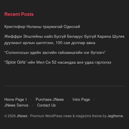
Recent Posts
Кристофер Ноланы трауматай Одиссей
Жеффри Эпштейны найз бүсгүй Беларус бүсгүй Карина Шуляк
дуулиант арлын шилтгээн, 100 сая доллар авна
“Солонгосын эдийн засгийн гайхамшгийн нэг бүтээгч”
“Spice Girls”-ийн Мел Си 52 насандаа анх удаа гэрлэлээ
Home Page 1
Purchase JNews
Intro Page
JNews Demos
Contact Us
© 2026
JNews
- Premium WordPress news & magazine theme by
Jegtheme
.