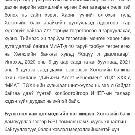
дахин өөрийн эзэмшлийн өргөн биет агаарын хөлөгтэй
болох нь сайн хэрэг. Харин үүнийг олгохын тулд
Хөгжлийн банк арайхийн цуглуулаад одоогоор “гар
хүрээгүй” байгаа 777 тэрбум төгрөгөөсөө л зарцуулахад
хүрнэ. Тиймээс 20 тэрбум төгрөгийн мөнгөн хөрөнгийн
дутагдалтай байгаа МИАТ-д 40 гаруй тэрбум төгрөг өгөх
нь Хөгжлийн банкны хувьд “Хэцүү л даалгавар”.
Ингэхэд 2020 оны 6 дугаар сард татан буулгаад 2021
оны 9 дүгээр сард дахин сэргээсэн Хөгжлийн банкны
охин компани “ДиБиЭм Ассет менежмент ҮЦК” ХХК-д
“МИАТ” ТӨХК-ийн хувьцааг шилжүүлэх нь зөв л байдаг
байгаа даа? Үүнтэй холбоотойгоор ИНЕГ-ын талаар
хэдэн зүйл дурдах нь зүйтэй байх.
Бүлэглэл яаж цөлмөдгийн нэг жишээ.
Хөгжлийн банк
дампуурлаа гэсээр БЭТ томилж нам ч хууль хяналтын
байгууллагууд болон хэвлэл мэдээллийнхэнтэй хүч