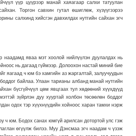
үйчүүл үүр цүүрээр манай хаяагаар салхи татуулан
айхан. Торгон савхин гутал өшиглөж, хүзүүгээрээ
орины салхинд хийсгэн давхилдах нутгийн сайхан эгч
р наадамд яваа мэт хоолой нийлүүлэн дуулалдах нь
ойноос нь дагаад гүймээр. Долоохон настай миний бие
йг яагаад ч юм бэ хамгийн аз жаргалтай, залуучуудын
ж боддог байлаа. Улаан тарианы албанд манай нутгийн
айхан бүсгүйчүүл цөм явцгаах тул хөдөөний хүүхдүүд
 мэттэй зүйрлэн дуу хууртай холбон төсөөлөн боддог
алдан одох тэр хүүхнүүдийн хойноос харан тамхи нэрж
у ч юм. Бодох санах юмгүй арилсан дотортой улс гэж
алаглан өгүүлж билээ. Муу Дэнсмаа эгч наадам ч үзэж