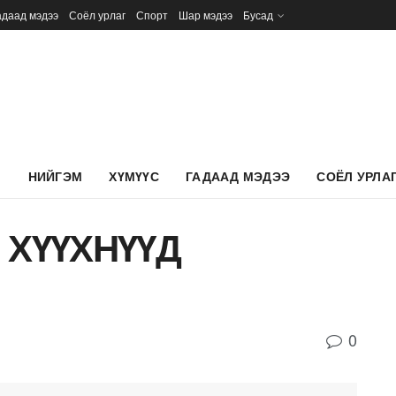
адаад мэдээ
Соёл урлаг
Спорт
Шар мэдээ
Бусад
Л
НИЙГЭМ
ХҮМҮҮС
ГАДААД МЭДЭЭ
СОЁЛ УРЛА
 ХҮҮХНҮҮД
0