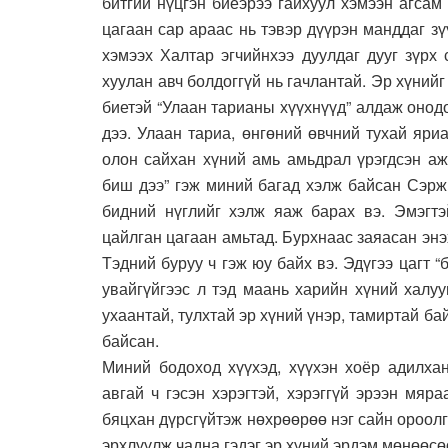
битгий нүцгэн биеэрээ гайхуул хэмээн агса
цагаан сар араас нь тэвэр дүүрэн манддаг з
хэмээх Халтар эгчийнхээ дуулдаг дууг зүрх 
хуулан авч болдоггүй нь гачлантай. Эр хүний
биетэй “Улаан тарианы хүүхнүүд” алдаж онодо
дээ. Улаан тариа, өнгөний өвчний тухай яри
олон сайхан хүний амь амьдрал үрэгдсэн аж
биш дээ” гэж миний багад хэлж байсан Сэрж
бидний нүглийг хэлж яаж барах вэ. Эмэгтэй
цайлган цагаан амьтад. Бурхнаас заяасан энэ
Тэдний буруу ч гэж юу байх вэ. Эдүгээ цагт 
увайгүйгээс л тэд маань харийн хүний халу
ухаантай, тулхтай эр хүний үнэр, тамиртай ба
байсан.
Миний бодоход хүүхэд, хүүхэн хоёр адилхан
авгай ч гэсэн хэрэгтэй, хэрэггүй эрээн мя
бяцхан дүрсгүйтэж нөхрөөрөө нэг сайн ороолг
эрхлүүлж чадна гэдэг эр хүний эрдэм мөнөөсөө