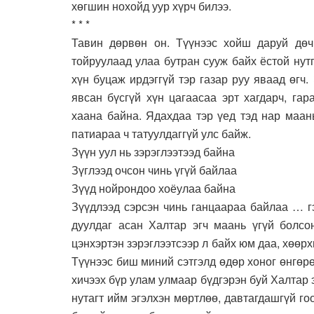
хөгшин нохойд уур хүрч билээ.
* * *
Тавин дөрвөн он. Түүнээс хойш даруй дөч
тойруулаад улаа бутран сууж байх ёстой нутг
хүн буцаж ирдэггүй тэр газар руу яваад өгч.
явсан бүсгүй хүн цагаасаа эрт хагдарч, га
хаана байна. Ядахдаа тэр үед тэд нар маан
патиараа ч татуулдаггүй улс байж.
Зүүн уул нь зэрэглээтээд байна
Зүглээд очсон чинь үгүй байлаа
Зүүд нойрондоо хоёулаа байна
Зүүдлээд сэрсэн чинь ганцаараа байлаа … г
дуулдаг асан Халтар эгч маань үгүй болсон
цэнхэртэн зэрэглээтсээр л байх юм даа, хөөрх
Түүнээс биш миний сэтгэлд өдөр хоног өнгөрө
хичээх бүр улам улмаар бүдгэрэн буй Халтар 
нутагт ийм эгэлхэн мөртлөө, давтагдашгүй го