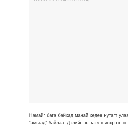
Намайг бага байхад манай хөдөө нутагт улаа
“амьтад” байлаа. Дэлийг нь засч шивхрээсэн