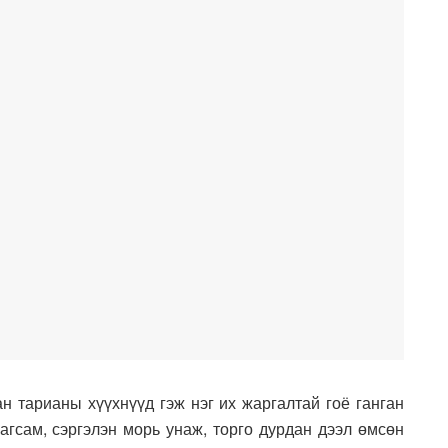
н тарианы хүүхнүүд гэж нэг их жаргалтай гоё ганган
 агсам, сэргэлэн морь унаж, торго дурдан дээл өмсөн