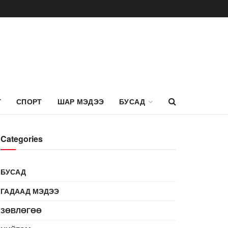
Г
СПОРТ
ШАР МЭДЭЭ
БУСАД
Categories
БУСАД
ГАДААД МЭДЭЭ
ЗӨВЛӨГӨӨ