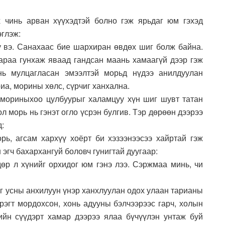
х чинь арван хүүхэдтэй болно гэж ярьдаг юм гэхэд
эглэж:
у вэ. Санахаас бие шархиран өвдөх шиг болж байна.
аараа гунхаж яваад гандсан маань хамаагүй дээр гэж
 нь мулцагласан эмээлтэй морьд нүдээ анилдуулан
иа, морины хөлс, сүрчиг ханхална.
 мориныхоо цулбуурыг халамцуу хүн шиг шувт татан
л морь нь гэнэт огло үсрэн булгив. Тэр дөрөөн дээрээ
:
ь, агсам хархүү хоёрт би хэзээнээсээ хайртай гэж
эгч бахархангуй боловч гунигтай дуугаар:
дөр л хүнийг орхидог юм гэнэ лээ. Сэржмаа минь, чи
иг усны анхилуун үнэр ханхлуулан одох улаан тарианы
рэгт мордохсон, хонь адууны бэлчээрээс гарч, холын
ийн сүүдэрт хамар дээрээ ялаа бүчүүлэн унтаж буй