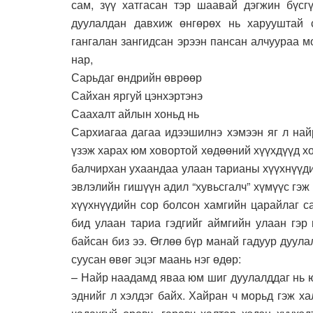
сам, зүү хатгасан тэр шаавай дэгжин бүсг
дуулалдан давхиж өнгөрөх нь харууштай с
гангалан зангидсан эрээн пансан алчуураа м
нар,
Сарьдаг өндрийн өврөөр
Сайхан яргуй цэнхэртэнэ
Саахалт айлын хоньд нь
Сархиагаа дагаа идээшилнэ хэмээн яг л най
үзэж харах юм ховортой хөдөөний хүүхдүүд х
балчирхан ухаандаа улаан тарианы хүүхнүүди
эвлэлийн гишүүн адил “хувьсгалч” хүмүүс гэ
хүүхнүүдийн сор болсон хамгийн царайлаг с
бид улаан тариа гэдгийг аймгийн улаан гэр
байсан биз ээ. Өглөө бүр манай гадуур дуул
суусан өвөг эцэг маань нэг өдөр:
– Найр наадамд яваа юм шиг дуулалддаг нь ю
эднийг л хэлдэг байх. Хайран ч морьд гэж х