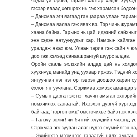
чадахгүй оровч, гаравч халтар хэдэн хүүхэд
гэсээр яваад хөгшрөх нь гэж харамсан бодсон
– Дэнсмаа эгч яагаад ганцаараа улаан тариан
– Дэнсмаа яалаа гэж явах вэ. Тэр чинь журамт
хаана байна. Гарынх нь цай, идээний сайхныг
энэ хэдэн яатуунуудыг хар. Намрын хайлган
уралдаж явах юм. Улаан тариа гэж сайн ч юм
доо гэж хэлээд санаашрангуй шүүрс алдав.
Оройн сааль эхлэхийн алдад цай нь холд
хүүхнүүд манайд унд уухаар иржээ. Тэдний х
янгуучлан нэг нэг ор тэврэн доошоо харан с
ёхлон янгуучлана. Сэржмаа хэмээх аманцар за
– Сумын дарга гэж нэг хачин амьтан эхнэрий
номхчилох санаатай. Ихээхэн дургүй хүргээ
байгаад “торгон өмд” өмсгөчихье байз гэж хэлс
– Галзуу золиг! чи битгий хүүхдийн чихэнд 
Сэржмаа эгч зууван алаг нүдээ сүүмийлгэн на
– Эхийнхээ мээмнээс гараагүй нялх амьтан