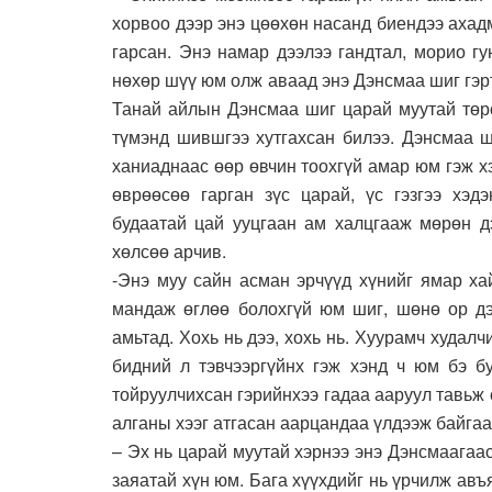
хорвоо дээр энэ цөөхөн насанд биендээ ахад
гарсан. Энэ намар дээлээ гандтал, морио гу
нөхөр шүү юм олж аваад энэ Дэнсмаа шиг гэрт
Танай айлын Дэнсмаа шиг царай муутай төрс
түмэнд шившгээ хутгахсан билээ. Дэнсмаа ш
ханиаднаас өөр өвчин тоохгүй амар юм гэж х
өврөөсөө гарган зүс царай, үс гэзгээ хэдэ
будаатай цай ууцгаан ам халцгааж мөрөн д
хөлсөө арчив.
-Энэ муу сайн асман эрчүүд хүнийг ямар ха
мандаж өглөө болохгүй юм шиг, шөнө ор дэ
амьтад. Хохь нь дээ, хохь нь. Хуурамч худал
бидний л тэвчээргүйнх гэж хэнд ч юм бэ бу
тойруулчихсан гэрийнхээ гадаа ааруул тавьж
алганы хээг атгасан аарцандаа үлдээж байгаа
– Эх нь царай муутай хэрнээ энэ Дэнсмаагаас
заяатай хүн юм. Бага хүүхдийг нь үрчилж авъ