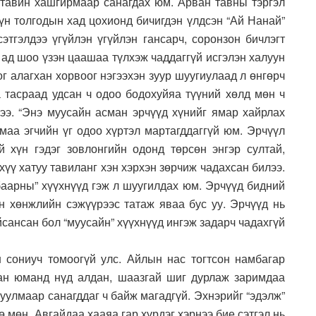
м тавин хашгирмаар санагдах юм. Арван тавны тэргэл
үүн толгодын хад цохионд бичигдэн үлдсэн “Ай Нанай”
сэтгэлдээ үгүйлэн үгүйлэн гансарч, соронзон бичлэгт
г ад шоо үзэн цаашаа түлхэж чаддаггүй исгэлэн халуун
г алагхан хорвоог нэгээхэн зуур шуугиулаад л өнгөрч
а тасраад удсан ч одоо бодохуйяа түүний хөлд мөн ч
ээ. “Энэ муусайн асман эрчүүд хүнийг ямар хайрлах
маа эгчийн үг одоо хүртэл мартагддаггүй юм. Эрчүүл
 хүн гэдэг зовлонгийн одонд төрсөн энгэр султай,
хүү хатуу тавиланг хэн хэрхэн зөрчиж чадахсан билээ.
“баарны” хүүхнүүд гэж л шуугилдах юм. Эрчүүд бидний
ун хөнжлийн сэжүүрээс татаж яваа бус уу. Эрчүүд нь
йсансан бол “муусайн” хүүхнүүд ингэж задарч чадахгүй
 сониуч томоогүй улс. Айлын нас тогтсон намбагар
раан юманд нүд алдан, шаазгай шиг дурлаж заримдаа
уулмаар санагддаг ч байж магадгүй. Эхнэрийг “эдэлж”
 мөн. Авгайдаа хааяа гар хүрдэг хэрнээ бие сэтгэл нь