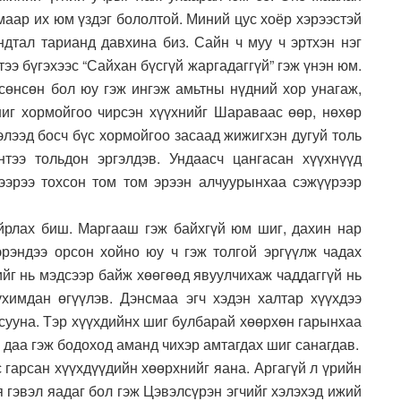
маар их юм үздэг бололтой. Миний цус хоёр хэрээстэй
ндтал тарианд давхина биз. Сайн ч муу ч эртхэн нэг
ээ бүгэхээс “Сайхан бүсгүй жаргадаггүй” гэж үнэн юм.
өнсөн бол юу гэж ингэж амьтны нүдний хор унагаж,
иг хормойгоо чирсэн хүүхнийг Шараваас өөр, нөхөр
элээд босч бүс хормойгоо засаад жижигхэн дугуй толь
нтээ тольдон эргэлдэв. Ундаасч цангасан хүүхнүүд
ээрээ тохсон том том эрээн алчуурынхаа сэжүүрээр
йрлах биш. Маргааш гэж байхгүй юм шиг, дахин нар
рэндээ орсон хойно юу ч гэж толгой эргүүлж чадах
чийг нь мэдсээр байж хөөгөөд явуулчихаж чаддаггүй нь
химдан өгүүлэв. Дэнсмаа эгч хэдэн халтар хүүхдээ
 сууна. Тэр хүүхдийнх шиг булбарай хөөрхөн гарынхаа
 даа гэж бодоход аманд чихэр амтагдах шиг санагдав.
 гарсан хүүхдүүдийн хөөрхнийг яана. Аргагүй л үрийн
я гэвэл яадаг бол гэж Цэвэлсүрэн эгчийг хэлэхэд ижий