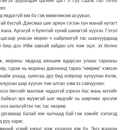
тэйгээ зууралдан цагийн цагт л сүү сааль гал тогоо
оо:
д явдаггүй юм бэ гэж өвөөгөөсөө асуувал,
ай бүсгүй. Дэнсмаа шиг ариун гэгээн хүн манай нутагт
 яана. Аргагүй л буянтай хүний шинжтэй хүүхэн. Гэтэл
 цагаар унасан морио ч хайрлахгүй тас шавхуурдаад
 биш дээ. Ийм завхай зайдан улс яаж эцэг, эх болно
ож, морины явдалд аяншиж ядарсан улаан тарианы
оёр, гурав нь морины давхианд тариа “хөөрөв” хэмээн
унайж унаад, хуянгаа дүү бид хоёроор нухуулан ёолж,
луухан шар хүүхэн том алтан ээмгээ савчуулан:
нхээ бөгсийг маллаж чадахгүй хэрнээ бас мань мэтийг
д байвал эрх муужгай шиг өвдгийг нь шөргөөн эрхэлж
нээ аальгүйтэн тас тас хөхрөв.
үс ургамаар балай юм чалчаад бай гэж ээжийг хэлэхэд
д руу харж:
 миний үгний учрыг яаж ухаарах юм бэ. Энэ жаахан