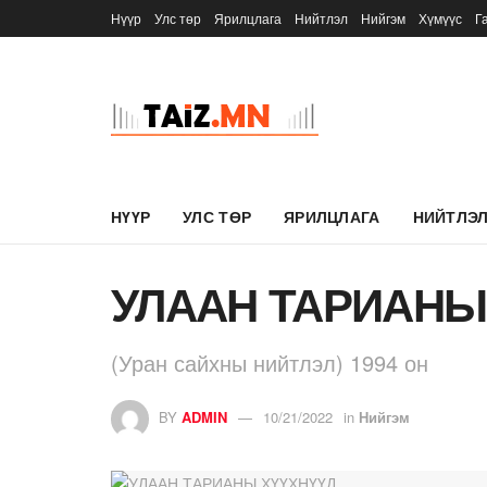
Нүүр
Улс төр
Ярилцлага
Нийтлэл
Нийгэм
Хүмүүс
Г
НҮҮР
УЛС ТӨР
ЯРИЛЦЛАГА
НИЙТЛЭ
УЛААН ТАРИАНЫ
(Уран сайхны нийтлэл) 1994 он
BY
ADMIN
10/21/2022
in
Нийгэм