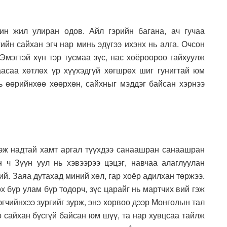
ин жил улиран одов. Айл гэрийн багана, ач гучаа
ийн сайхан эгч нар минь эдүгээ ихэнх нь алга. Очсон
 Эмэгтэй хүн тэр тусмаа зүс, нас хоёроороо гайхуулж
раасаа хөтлөх үр хүүхэдгүй хөгшрөх шиг гунигтай юм
ь өөрийнхөө хөөрхөн, сайхныг мэддэг байсан хэрнээ
эж надтай хамт аргал түүхдээ санаашран санаашран
 ч Зүүн уул нь хэвээрээ цэцэг, навчаа алаглуулан
ий. Заяа дутахад миний хөл, гар хоёр адилхан төржээ.
х бүр улам бүр тодорч, зүс царайг нь мартчих вий гэж
эгчийнхээ зургийг зурж, энэ хорвоо дээр Монголын тал
о сайхан бүсгүй байсан юм шүү, та нар хувцсаа тайлж