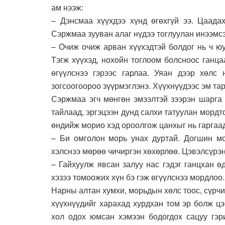
ам нээж:
– Дэнсмаа хүүхдээ хүнд өгөхгүй ээ. Цаада
Сэржмаа зууван алаг нүдээ тоглуулан инээмс
– Очиж очиж арван хүүхэдтэй болдог нь ч ю
Тэгж хүүхэд, нохойн тоглоом болсноос ганц
өгүүлснээ гэрээс гарлаа. Уяан дээр хөлс
зогсоогоороо зүүрмэглэнэ. Хүүхнүүдээс эм тар
Сэржмаа эгч мөнгөн эмээлтэй зээрэн шарга
тайлаад, эргэцээн дунд салхи татуулан мордто
өндийж морио хэд ороолгож цанхыг нь гаргаад
– Би омголон морь унах дуртай. Догшин мор
хэлснээ мөрөө чичиргэн хөхөрлөө. Цэвэлсүрэн 
– Гайхуулж явсан залуу нас гэдэг ганцхан ө
хэзээ томоожих хүн бэ гэж өгүүлснээ мордлоо.
Нарны алтан хумхи, морьдын хөлс тоос, сүрч
хүүхнүүдийг харахад хурдхан том эр болж цэ
хол одох юмсан хэмээн бодогдох сацуу гэр