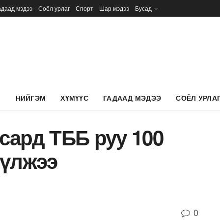
адаад мэдээ
Соёл урлаг
Спорт
Шар мэдээ
Бусад
Л
НИЙГЭМ
ХҮМҮҮС
ГАДААД МЭДЭЭ
СОЁЛ УРЛА
сард ТББ руу 100
үүлжээ
0